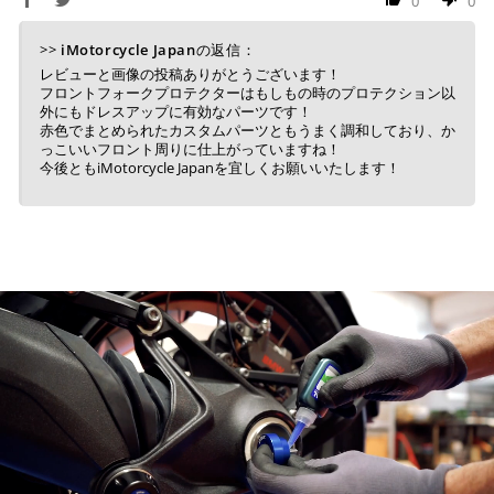
0
0
ト・楽天ペイ残高でのお支払いに限ります。
※ 現在楽天ペイでご使用頂けるクレジットカードは
>>
iMotorcycle Japan
の返信：
Visa、Mastercard、JCBのみです。
レビューと画像の投稿ありがとうございます！
フロントフォークプロテクターはもしもの時のプロテクション以
外にもドレスアップに有効なパーツです！
赤色でまとめられたカスタムパーツともうまく調和しており、か
キャッシュレス決済
っこいいフロント周りに仕上がっていますね！
今後ともiMotorcycle Japanを宜しくお願いいたします！
上記キャッシュレス決済アカウントからご希望のお支払
い方法をご選択頂き、クリックするだけで簡単に支払い
が完了します。
※ ご利用には事前にPayPay、Apple Payの利用登録が
必要です。
コンビニ決済
(事前決済)