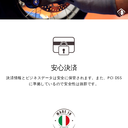
上記コンビニでお支払い頂けます。
入金確認が取れ次第、商品を手配させて頂きます。
店内端末にて操作後、レジにてお支払いください。
※ 支払期限はご注文日より7日以内とさせて頂いてお
り、万が一過ぎてしまった場合は自動でご注文はキャン
セルとなります。
※ 税込300,000円以上のお買い物の際にはご利用頂けま
せん。
※ お支払いは現金のみとなります。
安心決済
決済情報とビジネスデータは安全に保管されます。また、PCI DSS
銀行振込
(事前決済)
に準拠しているので安全性は抜群です。
ご注文時に情報をお知らせ致しますので、指定の口座に
お振り込みください。
入金確認が取れ次第、商品を手配させて頂きます。