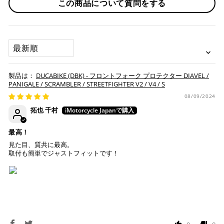
この商品について質問をする
※ 分割払い、リボ払いは決済金額が税込10,000円以上の
取り寄せ商品が揃ってからの発送になります。別で発送をご
場合のみご利用いただけます。
希望の場合は、ご対応いたしますのでご連絡をお願いいたし
※ American Expressでの分割払いのご利用には、事前
ます。
にご利用のカード会社へお申込・審査が必要となりま
SORT BY
す。
お取り寄せの場合
※ Diners Clubは分割払い非対応のため、一括払い・リ
ボ払いのみご利用頂けます。
・商品ページの納期はあくまで目安になりますので、納期が
DUCABIKE (DBK) - フロントフォーク プロテクター DIAVEL /
※ 手数料、利息はご利用のカード会社の定めによります
早まる場合もございます。
PANIGALE / SCRAMBLER / STREETFIGHTER V2 / V4 / S
ので、事前にご確認ください。
・運送状況や繁忙期の影響により遅れが生じる場合もござい
08/09/2024
ます。
拓也 千村
楽天ペイ
配送送料について
最高！
１回のご注文で商品代金合計が¥11,000(税込）以上の場合
見た目、質共に最高。
は、送料が無料となります。
取付も簡単でジャストフィットです！
※通常送料は¥770(税込)です。
いつもの楽天IDとパスワードを使ってスムーズなお支払
いが可能です。
配送会社について
楽天ポイントが貯まる・使える！「簡単」「あんしん」
「お得」な楽天ペイをご利用ください。
ヤマト運輸になります。 配送会社の指定はできかねます。
※ 楽天ポイントが貯まるのは楽天カード・楽天ポイン