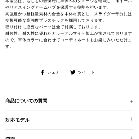
本製品は、もしもの転倒時に車体へのダメージを軽減し、ホイール
やリアスイングアームハブを保護する役割を担います。
高強度かつ超軽量素材の合金を本体材質とし、スライダー部分には
交換可能な高強度プラスチックを採用しております。
取り付けに必要なパーツは全て付属しております。
耐候性、耐久性に優れたカラーアルマイト加工が施されております
ので、車体カラーに合わせてコーディネートもお楽しみいただけま
す。
Facebook
Twitter
シェア
ツイート
で
に
シ
投
ェ
稿
ア
す
商品についての質問
す
る
る
対応モデル
BMW