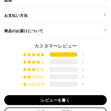
図面
R1300 GS / ADVENTURE '24-25
PMR01
お支払い方法
以下のお支払い方法からお選び頂けます。
商品のお届けについて
クレジットカード
商品発送までの日数について
カスタマーレビュー
ご希望商品の在庫状況により異なります。 詳しくは該当商品
1
ページよりご希望のカラー、材質等(オプションがある場合)を
上記クレジットカードをご利用頂けます。
0
選択後に表示される納期をご確認ください。
分割払い、リボ払い、3Dセキュア対応カードをご利用の
0
際は、『クレジットカード決済(3Dセキュア) - SBPS』を
国内在庫ありの場合
ご選択ください。
0
商品発送時に決済完了となります。
・平日16時までのご注文、お支払い完了で即日発送いたしま
0
対応支払回数について以下の通りです。
す。
・一括払い
・前払い決済（銀行振込等）の場合、15時までに弊社でのご
・分割払い (3,5,6,10,12,15,18,20,24回)
レビューを書く
入金確認が完了いたしましたら即日発送いたします。
・リボ払い
・お取り寄せ商品等を一緒にご注文の場合は、基本的にはお