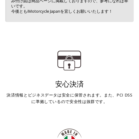
み付け図は商品ページに掲載しておりますので、参考になれば幸
いです。
※ 楽天ポイントが貯まるのは楽天カード・楽天ポイン
今後ともiMotorcycle Japanを宜しくお願いいたします！
ト・楽天ペイ残高でのお支払いに限ります。
※ 現在楽天ペイでご使用頂けるクレジットカードは
Visa、Mastercard、JCBのみです。
キャッシュレス決済
上記キャッシュレス決済アカウントからご希望のお支払
安心決済
い方法をご選択頂き、クリックするだけで簡単に支払い
が完了します。
決済情報とビジネスデータは安全に保管されます。また、PCI DSS
に準拠しているので安全性は抜群です。
※ ご利用には事前にPayPay、Apple Payの利用登録が
必要です。
コンビニ決済
(事前決済)