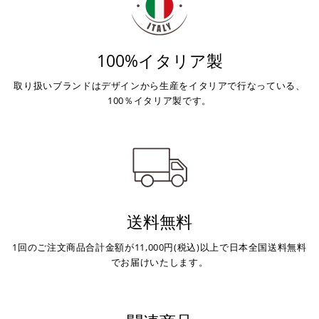
上記コンビニでお支払い頂けます。
100%イタリア製
入金確認が取れ次第、商品を手配させて頂きます。
店内端末にて操作後、レジにてお支払いください。
取り扱いブランドはデザインから生産をイタリアで行なっている、
100％イタリア製です。
※ 支払期限はご注文日より7日以内とさせて頂いてお
り、万が一過ぎてしまった場合は自動でご注文はキャン
セルとなります。
※ 税込300,000円以上のお買い物の際にはご利用頂けま
せん。
※ お支払いは現金のみとなります。
送料無料
銀行振込
(事前決済)
1回のご注文商品合計金額が11,000円(税込)以上で日本全国送料無料
でお届けいたします。
ご注文時に情報をお知らせ致しますので、指定の口座に
お振り込みください。