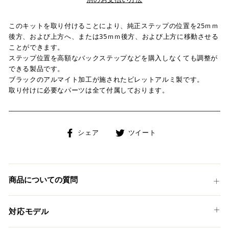
このキットを取り付けることにより、純正ステップの位置を25ｍｍ
後方、および上方へ、または35ｍｍ後方、および上方に移動させる
ことができます。
ステップ位置を高額なバックステップなどを購入しなくても調整が
できる製品です。
ブラックのアルマイト加工が施されたビレットアルミ製です。
取り付けに必要なパーツは全て付属しております。
Facebook
Twitter
シェア
ツイート
で
に
シ
投
ェ
稿
ア
す
商品についての質問
す
る
る
対応モデル