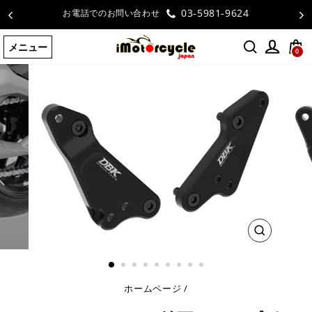
コ
03-5981-9624
お電話でのお問い合わせ
ン
テ
メニュー
ン
0
ツ
に
ス
キ
ッ
プ
す
る
閉
じ
る
ホームページ
/