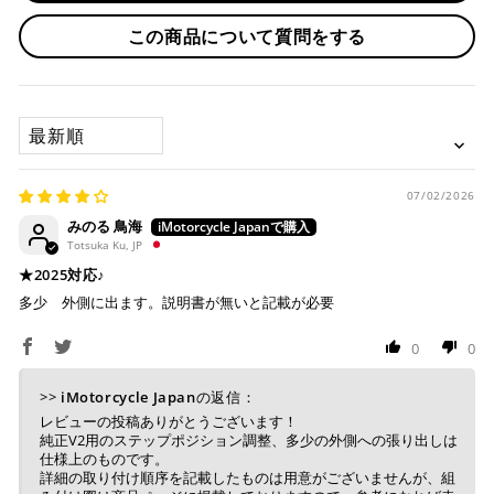
・お取り寄せ商品等を一緒にご注文の場合は、基本的にはお
この商品について質問をする
※ 分割払い、リボ払いは決済金額が税込10,000円以上の
取り寄せ商品が揃ってからの発送になります。別で発送をご
場合のみご利用いただけます。
希望の場合は、ご対応いたしますのでご連絡をお願いいたし
※ American Expressでの分割払いのご利用には、事前
ます。
にご利用のカード会社へお申込・審査が必要となりま
SORT BY
す。
お取り寄せの場合
※ Diners Clubは分割払い非対応のため、一括払い・リ
ボ払いのみご利用頂けます。
・商品ページの納期はあくまで目安になりますので、納期が
※ 手数料、利息はご利用のカード会社の定めによります
早まる場合もございます。
07/02/2026
ので、事前にご確認ください。
みのる 鳥海
・運送状況や繁忙期の影響により遅れが生じる場合もござい
Totsuka Ku, JP
ます。
★2025対応♪
楽天ペイ
配送送料について
多少 外側に出ます。説明書が無いと記載が必要
１回のご注文で商品代金合計が¥11,000(税込）以上の場合
0
0
は、送料が無料となります。
>>
iMotorcycle Japan
の返信：
※通常送料は¥770(税込)です。
いつもの楽天IDとパスワードを使ってスムーズなお支払
レビューの投稿ありがとうございます！
いが可能です。
純正V2用のステップポジション調整、多少の外側への張り出しは
配送会社について
楽天ポイントが貯まる・使える！「簡単」「あんしん」
仕様上のものです。
「お得」な楽天ペイをご利用ください。
詳細の取り付け順序を記載したものは用意がございませんが、組
ヤマト運輸になります。 配送会社の指定はできかねます。