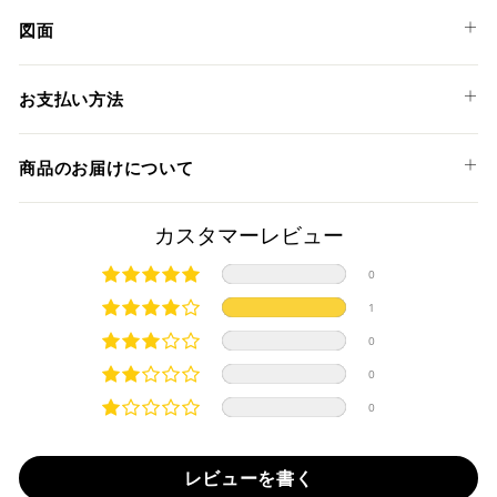
DUCATI
図面
PANIGALE V2 '25
PAP06
PANIGALE V2 S '25
お支払い方法
以下のお支払い方法からお選び頂けます。
商品のお届けについて
クレジットカード
商品発送までの日数について
カスタマーレビュー
ご希望商品の在庫状況により異なります。 詳しくは該当商品
0
ページよりご希望のカラー、材質等(オプションがある場合)を
上記クレジットカードをご利用頂けます。
1
選択後に表示される納期をご確認ください。
分割払い、リボ払い、3Dセキュア対応カードをご利用の
0
際は、『クレジットカード決済(3Dセキュア) - SBPS』を
国内在庫ありの場合
ご選択ください。
0
商品発送時に決済完了となります。
・平日16時までのご注文、お支払い完了で即日発送いたしま
0
対応支払回数について以下の通りです。
す。
・一括払い
・前払い決済（銀行振込等）の場合、15時までに弊社でのご
・分割払い (3,5,6,10,12,15,18,20,24回)
レビューを書く
入金確認が完了いたしましたら即日発送いたします。
・リボ払い