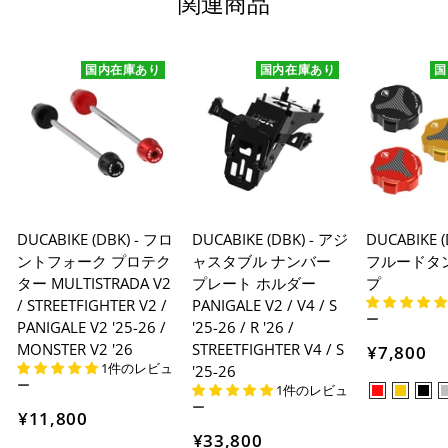
関連商品
入金確認が取れ次第、商品を手配させて頂きます。
※ お支払期限はご注文日より7日以内とさせて頂いてお
国内在庫あり
国内在庫あり
国
り、万が一過ぎてしまった場合はご注文をキャンセルさ
せて頂きます。
※ 振込手数料はご負担ください。
DUCABIKE (DBK) - フロ
DUCABIKE (DBK) - アジ
DUCABIKE 
ントフォーク プロテク
ャスタブル ナンバー
フルードタ
ター MULTISTRADA V2
プレート ホルダー
プ
/ STREETFIGHTER V2 /
PANIGALE V2 / V4 / S
ー
PANIGALE V2 '25-26 /
'25-26 / R '26 /
MONSTER V2 '26
STREETFIGHTER V4 / S
¥7,800
1件のレビュ
'25-26
ー
1件のレビュ
ー
¥11,800
¥33,800