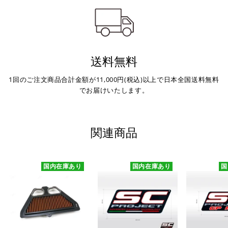
※通常送料は¥770(税込)です。
いつもの楽天IDとパスワードを使ってスムーズなお支払
いが可能です。
配送会社について
楽天ポイントが貯まる・使える！「簡単」「あんしん」
「お得」な楽天ペイをご利用ください。
ヤマト運輸になります。 配送会社の指定はできかねます。
送料無料
※ 楽天ポイントが貯まるのは楽天カード・楽天ポイン
ト・楽天ペイ残高でのお支払いに限ります。
※ 現在楽天ペイでご使用頂けるクレジットカードは
1回のご注文商品合計金額が11,000円(税込)以上で日本全国送料無料
Visa、Mastercard、JCBのみです。
でお届けいたします。
キャッシュレス決済
関連商品
国内在庫あり
国内在庫あり
国
上記キャッシュレス決済アカウントからご希望のお支払
い方法をご選択頂き、クリックするだけで簡単に支払い
が完了します。
※ ご利用には事前にPayPay、Apple Payの利用登録が
必要です。