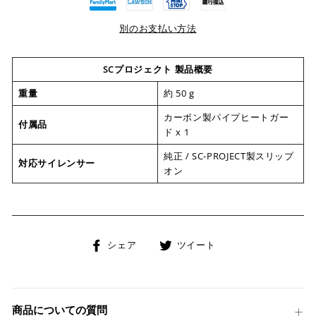
別のお支払い方法
SCプロジェクト 製品概要
重量
約 50 g
カーボン製パイプヒートガー
付属品
ド x 1
純正 / SC-PROJECT製スリップ
対応サイレンサー
オン
Facebook
Twitter
シェア
ツイート
で
に
シ
投
ェ
稿
ア
す
商品についての質問