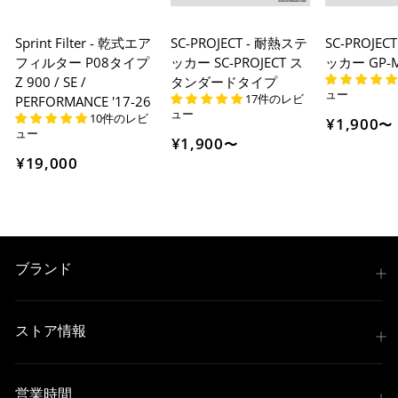
Sprint Filter - 乾式エア
SC-PROJECT - 耐熱ステ
SC-PROJEC
コンビニ決済
(事前決済)
フィルター P08タイプ
ッカー SC-PROJECT ス
ッカー GP
Z 900 / SE /
タンダードタイプ
ュー
17件のレビ
PERFORMANCE '17-26
ュー
10件のレビ
¥1,900
〜
ュー
上記コンビニでお支払い頂けます。
¥1,900
〜
入金確認が取れ次第、商品を手配させて頂きます。
¥19,000
店内端末にて操作後、レジにてお支払いください。
※ 支払期限はご注文日より7日以内とさせて頂いてお
り、万が一過ぎてしまった場合は自動でご注文はキャン
セルとなります。
ブランド
※ 税込300,000円以上のお買い物の際にはご利用頂けま
せん。
※ お支払いは現金のみとなります。
ストア情報
銀行振込
(事前決済)
営業時間