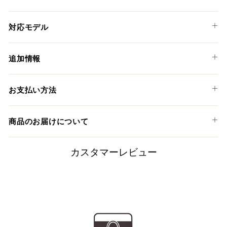
す
る
る
対応モデル
KAWASAKI
追加情報
Z900 '20
超軽量＆高強度のドライカーボン製パイプヒートガードで
お支払い方法
す。
無骨な純正キャタライザーを隠すことができ、MotoGPや
以下のお支払い方法からお選び頂けます。
WSBKさながらのレーシーなルックスに仕立て上げます。
商品のお届けについて
クレジットカード
注意
商品発送までの日数について
カスタマーレビュー
純正キャタライザーを外した場合は適合しません。
ご希望商品の在庫状況により異なります。 詳しくは該当商品
ページよりご希望のカラー、材質等(オプションがある場合)を
上記クレジットカードをご利用頂けます。
選択後に表示される納期をご確認ください。
分割払い、リボ払い、3Dセキュア対応カードをご利用の
際は、『クレジットカード決済(3Dセキュア) - SBPS』を
国内在庫ありの場合
ご選択ください。
商品発送時に決済完了となります。
・平日16時までのご注文、お支払い完了で即日発送いたしま