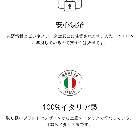
対応支払回数について以下の通りです。
す。
・一括払い
・前払い決済（銀行振込等）の場合、15時までに弊社でのご
・分割払い (3,5,6,10,12,15,18,20,24回)
安心決済
入金確認が完了いたしましたら即日発送いたします。
・リボ払い
・お取り寄せ商品等を一緒にご注文の場合は、基本的にはお
決済情報とビジネスデータは安全に保管されます。また、PCI DSS
※ 分割払い、リボ払いは決済金額が税込10,000円以上の
取り寄せ商品が揃ってからの発送になります。別で発送をご
に準拠しているので安全性は抜群です。
場合のみご利用いただけます。
希望の場合は、ご対応いたしますのでご連絡をお願いいたし
※ American Expressでの分割払いのご利用には、事前
ます。
にご利用のカード会社へお申込・審査が必要となりま
す。
お取り寄せの場合
※ Diners Clubは分割払い非対応のため、一括払い・リ
ボ払いのみご利用頂けます。
・商品ページの納期はあくまで目安になりますので、納期が
※ 手数料、利息はご利用のカード会社の定めによります
早まる場合もございます。
ので、事前にご確認ください。
・運送状況や繁忙期の影響により遅れが生じる場合もござい
ます。
100%イタリア製
楽天ペイ
配送送料について
取り扱いブランドはデザインから生産をイタリアで行なっている、
１回のご注文で商品代金合計が¥11,000(税込）以上の場合
100％イタリア製です。
は、送料が無料となります。