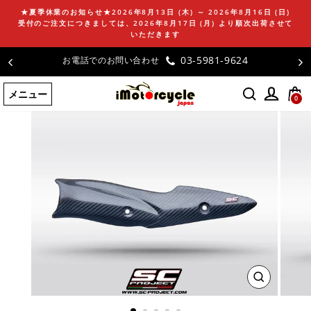
コ
★夏季休業のお知らせ★2026年8月13日 (木) ～ 2026年8月16日 (日)
ン
受付のご注文につきましては、2026年8月17日 (月) より順次出荷させて
テ
いただきます
ン
03-5981-9624
お電話でのお問い合わせ
ツ
に
メニュー
ス
0
キ
ッ
プ
す
る
閉
じ
る