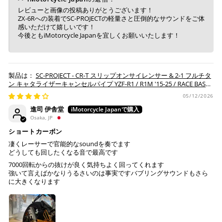
セルとなります。
レビューと画像の投稿ありがとうございます！
※ 税込300,000円以上のお買い物の際にはご利用頂けま
ZX-6Rへの装着でSC-PROJECTの軽量さと圧倒的なサウンドをご体
せん。
感いただけて嬉しいです！
※ お支払いは現金のみとなります。
今後ともiMotorcycle Japanを宜しくお願いいたします！
銀行振込
(事前決済)
SC-PROJECT - CR-T スリップオンサイレンサー & 2-1 フルチタ
ン キャタライザーキャンセルパイプ YZF-R1 / R1M '15-25 / RACE BASE
'26
05/12/2026
進司 伊舎堂
ご注文時に情報をお知らせ致しますので、指定の口座に
Osaka, JP
お振り込みください。
ショートカーボン
入金確認が取れ次第、商品を手配させて頂きます。
凄くレーサーで官能的なsoundを奏でます
どうしても回したくなる音で最高です
※ お支払期限はご注文日より7日以内とさせて頂いてお
り、万が一過ぎてしまった場合はご注文をキャンセルさ
7000回転からの抜けが良く気持ちよく回ってくれます
強いて言えばかなりうるさいのは事実ですバブリングサウンドもさら
せて頂きます。
に大きくなります
※ 振込手数料はご負担ください。