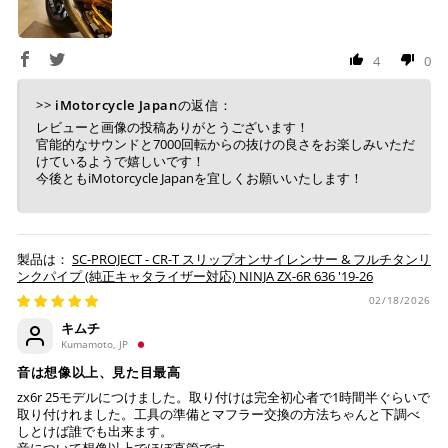
4
0
>>
iMotorcycle Japan
の返信：
レビューと画像の投稿ありがとうございます！
官能的なサウンドと7000回転からの抜けの良さをお楽しみいただ
けているようで嬉しいです！
今後ともiMotorcycle Japanを宜しくお願いいたします！
SC-PROJECT - CR-T スリップオンサイレンサー & フルチタンリ
ンクパイプ (純正キャタライザー対応) NINJA ZX-6R 636 '19-26
02/18/2026
キムチ
Kumamoto, JP
音は想像以上、見た目最高
zx6r 25モデルにつけました。取り付けは完全初心者で1時間半ぐらいで
取り付けれました。工具の準備とマフラー交換の方法ちゃんと下調べ
しとけば誰でも出来ます。
音について想像以上でほぼ直管です。