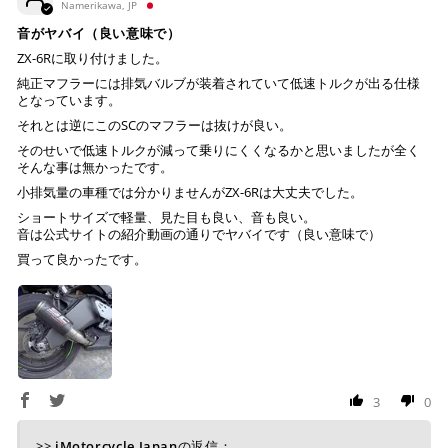
Namerikawa, JP
音がヤバイ（良い意味で）
ZX-6Rに取り付けました。
上記キャッシュレス決済アカウントからご希望のお支払
い方法をご選択頂き、クリックするだけで簡単に支払い
純正マフラーには排気バルブが装着されていて低速トルクが出る仕様
となっています。
が完了します。
それとは逆にこのSCのマフラーは抜けが良い。
※ ご利用には事前にPayPay、Apple Payの利用登録が
そのせいで低速トルクが減って乗りにくくなるかと思いましたが全く
必要です。
そんな事は無かったです。
小排気量の車種では分かりませんがZX-6Rは大丈夫でした。
ショートサイズで軽量、見た目も良い、音も良い。
コンビニ決済
(事前決済)
音は公式サイトの紹介動画の通りでヤバイです（良い意味で）
買って良かったです。
上記コンビニでお支払い頂けます。
入金確認が取れ次第、商品を手配させて頂きます。
店内端末にて操作後、レジにてお支払いください。
3
0
※ 支払期限はご注文日より7日以内とさせて頂いてお
り、万が一過ぎてしまった場合は自動でご注文はキャン
>>
iMotorcycle Japan
の返信：