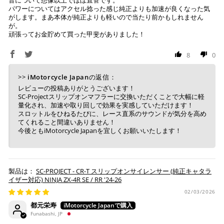
パワーについてはアクセル捻った感じ純正よりも加速が良くなった気
がします。まあ本体が純正よりも軽いので当たり前かもしれません
が。
頑張ってお金貯めて買った甲斐がありました！
8
0
>>
iMotorcycle Japan
の返信：
レビューの投稿ありがとうございます！
SC-Projectスリップオンマフラーに交換いただくことで大幅に軽
量化され、加速や取り回しで効果を実感していただけます！
スロットルをひねるたびに、レース直系のサウンドが気分を高め
てくれること間違いありません！
今後ともiMotorcycle Japanを宜しくお願いいたします！
SC-PROJECT - CR-T スリップオンサイレンサー (純正キャタラ
イザー対応) NINJA ZX-4R SE / RR '24-26
02/03/2026
都元栄寿
Funabashi, JP