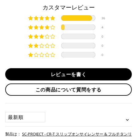
商品発送までの日数について
カスタマーレビュー
カーボンファイバーなど、航空業界から派生した材料を採用
しております。
ご希望商品の在庫状況により異なります。 詳しくは該当商品
36
オートバイカスタムには重要な要素、高パフォーマンスと軽
ページよりご希望のカラー、材質等(オプションがある場合)を
上記クレジットカードをご利用頂けます。
量化、そしてルックスの向上に大きな変化をもたらします。
4
選択後に表示される納期をご確認ください。
分割払い、リボ払い、3Dセキュア対応カードをご利用の
溶接部分にはTIG溶接が施され、車体の軽量化にも大きく貢献
0
際は、『クレジットカード決済(3Dセキュア) - SBPS』を
します。
国内在庫ありの場合
ご選択ください。
サイレンサー本体にはSC-PROJECT (SCプロジェクト) のロゴ
0
商品発送時に決済完了となります。
が施されております。
・平日16時までのご注文、お支払い完了で即日発送いたしま
0
対応支払回数について以下の通りです。
す。
・一括払い
注意
・前払い決済（銀行振込等）の場合、15時までに弊社でのご
・分割払い (3,5,6,10,12,15,18,20,24回)
レビューを書く
日本の一般公道での走行は不可です。
入金確認が完了いたしましたら即日発送いたします。
・リボ払い
・お取り寄せ商品等を一緒にご注文の場合は、基本的にはお
この商品について質問をする
※ 分割払い、リボ払いは決済金額が税込10,000円以上の
取り寄せ商品が揃ってからの発送になります。別で発送をご
場合のみご利用いただけます。
希望の場合は、ご対応いたしますのでご連絡をお願いいたし
※ American Expressでの分割払いのご利用には、事前
ます。
にご利用のカード会社へお申込・審査が必要となりま
SORT BY
す。
お取り寄せの場合
※ Diners Clubは分割払い非対応のため、一括払い・リ
ボ払いのみご利用頂けます。
・商品ページの納期はあくまで目安になりますので、納期が
SC-PROJECT - CR-T スリップオンサイレンサー & フルチタンリ
※ 手数料、利息はご利用のカード会社の定めによります
早まる場合もございます。