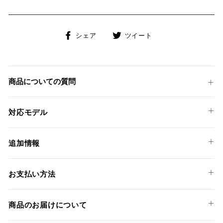
Facebook
Twitter
シェア
ツイート
で
に
シ
投
ェ
稿
ア
す
商品についての質問
す
る
る
対応モデル
BMW
追加情報
S1000 RR '20-22
CR-Tサイレンサーは世界最高峰のバイクレースのMoto2カテ
お支払い方法
ゴリーで実際に採用されるレプリカサイレンサーで、SCプロ
ジェクトのサイレンサーの中で最も小さく、最も軽いサイレ
以下のお支払い方法からお選び頂けます。
ンサーです。
商品のお届けについて
クレジットカード
世界チャンピオンのチームとライダーが求めるパフォーマン
スを実現させる為、耐熱用の特別な処理が施されたチタンや