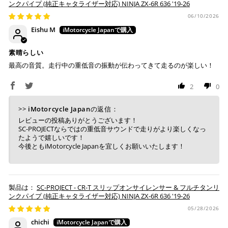
ンクパイプ (純正キャタライザー対応) NINJA ZX-6R 636 '19-26
ので、事前にご確認ください。
・運送状況や繁忙期の影響により遅れが生じる場合もござい
06/10/2026
ます。
Eishu M
楽天ペイ
配送送料について
素晴らしい
１回のご注文で商品代金合計が¥11,000(税込）以上の場合
最高の音質。走行中の重低音の振動が伝わってきて走るのが楽しい！
は、送料が無料となります。
2
0
※通常送料は¥770(税込)です。
いつもの楽天IDとパスワードを使ってスムーズなお支払
いが可能です。
配送会社について
>>
iMotorcycle Japan
の返信：
楽天ポイントが貯まる・使える！「簡単」「あんしん」
レビューの投稿ありがとうございます！
「お得」な楽天ペイをご利用ください。
ヤマト運輸になります。 配送会社の指定はできかねます。
SC-PROJECTならではの重低音サウンドで走りがより楽しくなっ
たようで嬉しいです！
※ 楽天ポイントが貯まるのは楽天カード・楽天ポイン
今後ともiMotorcycle Japanを宜しくお願いいたします！
ト・楽天ペイ残高でのお支払いに限ります。
※ 現在楽天ペイでご使用頂けるクレジットカードは
Visa、Mastercard、JCBのみです。
SC-PROJECT - CR-T スリップオンサイレンサー & フルチタンリ
ンクパイプ (純正キャタライザー対応) NINJA ZX-6R 636 '19-26
キャッシュレス決済
05/28/2026
chichi