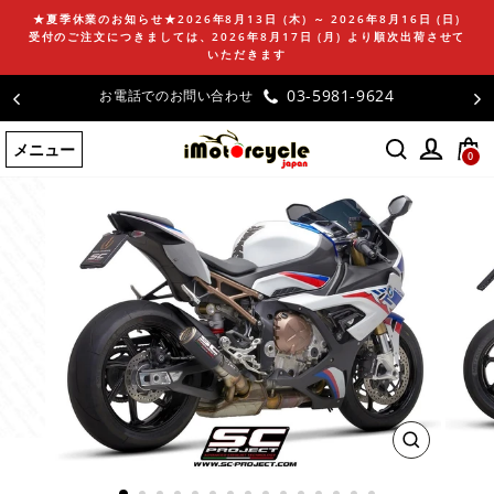
コ
★夏季休業のお知らせ★2026年8月13日 (木) ～ 2026年8月16日 (日)
ン
受付のご注文につきましては、2026年8月17日 (月) より順次出荷させて
テ
いただきます
ン
お客様の声
ツ
に
メニュー
ス
0
キ
ッ
プ
す
る
閉
じ
る