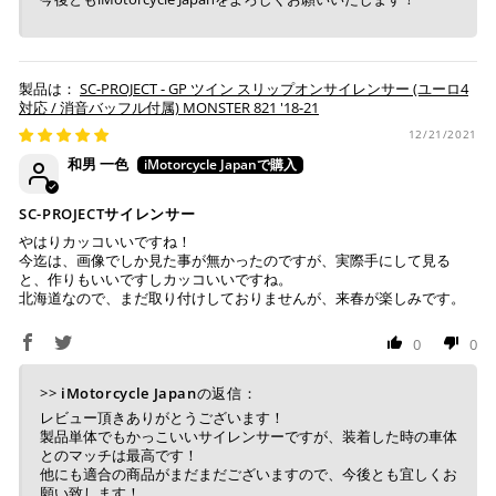
SC-PROJECT - GP ツイン スリップオンサイレンサー (ユーロ4
対応 / 消音バッフル付属) MONSTER 821 '18-21
12/21/2021
和男 一色
SC-PROJECTサイレンサー
やはりカッコいいですね！
今迄は、画像でしか見た事が無かったのですが、実際手にして見る
と、作りもいいですしカッコいいですね。
北海道なので、まだ取り付けしておりませんが、来春が楽しみです。
0
0
>>
iMotorcycle Japan
の返信：
レビュー頂きありがとうございます！
製品単体でもかっこいいサイレンサーですが、装着した時の車体
とのマッチは最高です！
他にも適合の商品がまだまだございますので、今後とも宜しくお
願い致します！