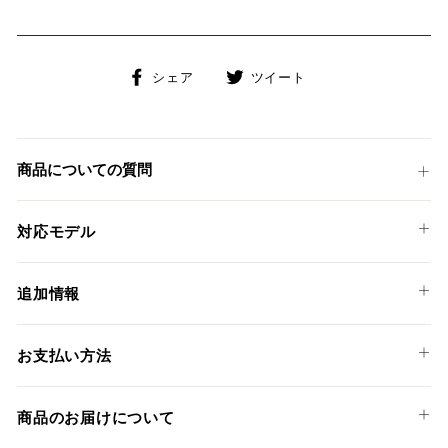
Facebook
Twitter
シェア
ツイート
で
に
シ
投
ェ
稿
ア
す
商品についての質問
す
る
る
対応モデル
TRIUMPH
追加情報
SPEED TRIPLE 1050 S / R '16-17
GP-TECHサイレンサーはオーバルサイレンサーと比べ、一回
お支払い方法
りコンパクトな円形シェルが特徴で、ネイキッドモデルの車
体デザインを損ねることなく、スリムにマウントさせること
以下のお支払い方法からお選び頂けます。
が可能です。
商品のお届けについて
クレジットカード
サイレンサーのエンドキャップには超軽量＆高強度のドライ