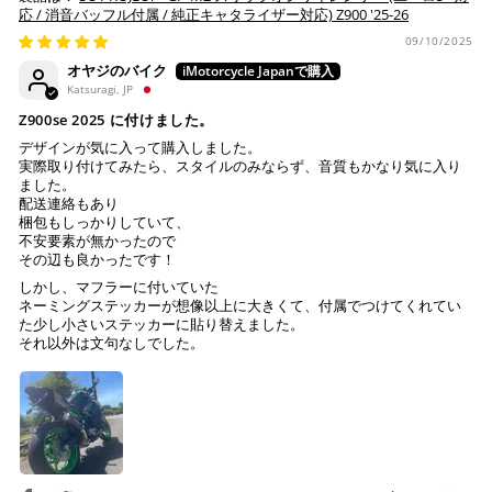
応 / 消音バッフル付属 / 純正キャタライザー対応) Z900 '25-26
ので、事前にご確認ください。
・運送状況や繁忙期の影響により遅れが生じる場合もござい
09/10/2025
ます。
オヤジのバイク
楽天ペイ
Katsuragi, JP
配送送料について
Z900se 2025 に付けました。
１回のご注文で商品代金合計が¥11,000(税込）以上の場合
デザインが気に入って購入しました。
は、送料が無料となります。
実際取り付けてみたら、スタイルのみならず、音質もかなり気に入り
ました。
※通常送料は¥770(税込)です。
配送連絡もあり
いつもの楽天IDとパスワードを使ってスムーズなお支払
梱包もしっかりしていて、
いが可能です。
不安要素が無かったので
配送会社について
楽天ポイントが貯まる・使える！「簡単」「あんしん」
その辺も良かったです！
「お得」な楽天ペイをご利用ください。
ヤマト運輸になります。 配送会社の指定はできかねます。
しかし、マフラーに付いていた
ネーミングステッカーが想像以上に大きくて、付属でつけてくれてい
※ 楽天ポイントが貯まるのは楽天カード・楽天ポイン
た少し小さいステッカーに貼り替えました。
それ以外は文句なしでした。
ト・楽天ペイ残高でのお支払いに限ります。
※ 現在楽天ペイでご使用頂けるクレジットカードは
Visa、Mastercard、JCBのみです。
キャッシュレス決済