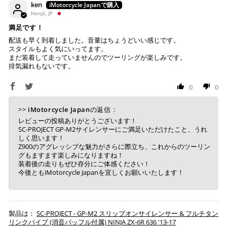
ken
Honjō, JP
満足です！
配送も早く到着しました。音量はちょうどいい感じです。
スタイルもよく気にいってます。
まだ装着して走っていませんのでツーリングが楽しみです。
排気漏れもないです。
0
0
>>
iMotorcycle Japan
の返信：
レビューの投稿ありがとうございます！
SC-PROJECT GP-M2サイレンサーにご満足いただけたこと、うれ
しく思います！
Z900のアグレッシブな魅力がさらに際立ち、これからのツーリン
グもますます楽しみになりますね！
装着後の走りもぜひ存分にご体感ください！
今後ともiMotorcycle Japanを宜しくお願いいたします！
SC-PROJECT - GP-M2 スリップオンサイレンサー & フルチタン
リンクパイプ (消音バッフル付属) NINJA ZX-6R 636 '13-17