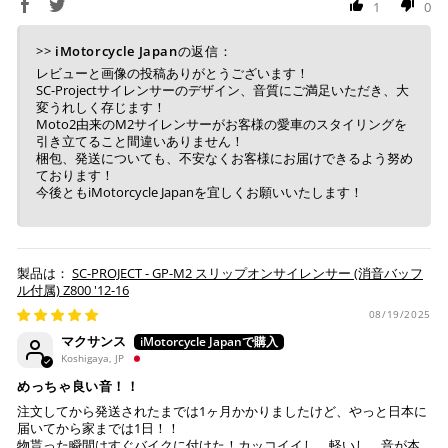
1
0
>>
iMotorcycle Japan
の返信：
上記キャッシュレス決済アカウントからご希望のお支払
レビューと画像の投稿ありがとうございます！
い方法をご選択頂き、クリックするだけで簡単に支払い
SC-Projectサイレンサーのデザイン、音質にご満足いただき、大
変うれしく存じます！
が完了します。
Moto2由来のM2サイレンサーがお客様の愛車のスタイリングを
引き立てること間違いありません！
※ ご利用には事前にPayPay、Apple Payの利用登録が
梱包、発送についても、不安なくお客様にお届けできるよう努め
必要です。
ております！
今後ともiMotorcycle Japanを宜しくお願いいたします！
コンビニ決済
(事前決済)
SC-PROJECT - GP-M2 スリップオンサイレンサー (消音バッフ
ル付属) Z800 '12-16
08/19/2025
上記コンビニでお支払い頂けます。
マクサンス
入金確認が取れ次第、商品を手配させて頂きます。
Koshigaya, JP
店内端末にて操作後、レジにてお支払いください。
めっちゃ良い音！！
注文してから発送されたまでは1ヶ月かかりましたけど、やっと日本に
※ 支払期限はご注文日より7日以内とさせて頂いてお
届いてから家までは1日！！
り、万が一過ぎてしまった場合は自動でご注文はキャン
物貰った瞬間はすぐバイクに付けた！カッコイイし、軽いし、音が本