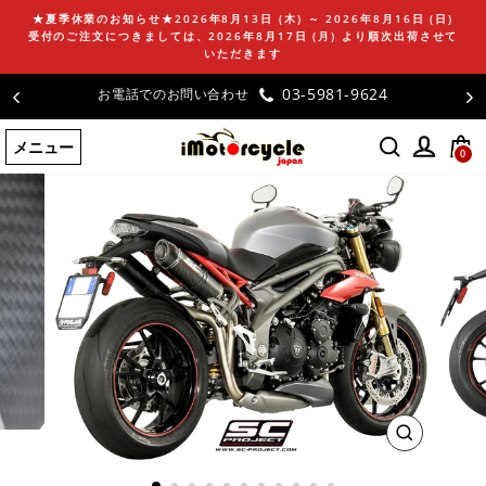
コ
★夏季休業のお知らせ★2026年8月13日 (木) ～ 2026年8月16日 (日)
ン
受付のご注文につきましては、2026年8月17日 (月) より順次出荷させて
テ
いただきます
ン
03-5981-9624
お電話でのお問い合わせ
ツ
に
メニュー
ス
0
キ
ッ
プ
す
る
閉
じ
る