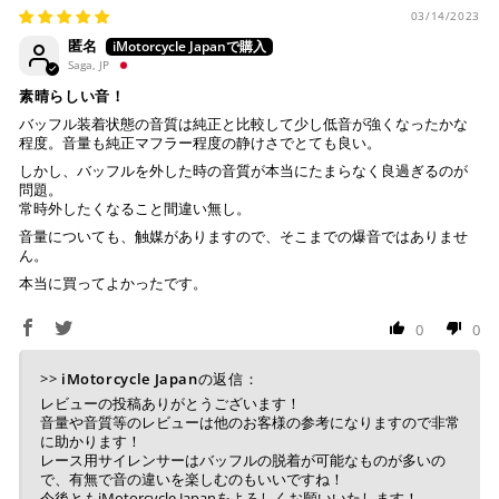
03/14/2023
匿名
Saga, JP
素晴らしい音！
バッフル装着状態の音質は純正と比較して少し低音が強くなったかな
程度。音量も純正マフラー程度の静けさでとても良い。
しかし、バッフルを外した時の音質が本当にたまらなく良過ぎるのが
問題。
常時外したくなること間違い無し。
音量についても、触媒がありますので、そこまでの爆音ではありませ
ん。
本当に買ってよかったです。
0
0
>>
iMotorcycle Japan
の返信：
レビューの投稿ありがとうございます！
音量や音質等のレビューは他のお客様の参考になりますので非常
に助かります！
レース用サイレンサーはバッフルの脱着が可能なものが多いの
で、有無で音の違いを楽しむのもいいですね！
今後ともiMotorcycle Japanをよろしくお願いいたします！