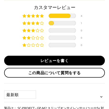
カーボンを惜しみなく採用しております。
商品発送までの日数について
カスタマーレビュー
溶接部分にはTIG溶接が施され、見た目の美しさだけでなく、
強度を保ちながらも車体の軽量化にも大きく貢献します。
ご希望商品の在庫状況により異なります。 詳しくは該当商品
4
サイレンサー本体にはSC-PROJECT (SCプロジェクト) のロゴ
ページよりご希望のカラー、材質等(オプションがある場合)を
上記クレジットカードをご利用頂けます。
が施されております。
1
選択後に表示される納期をご確認ください。
分割払い、リボ払い、3Dセキュア対応カードをご利用の
0
際は、『クレジットカード決済(3Dセキュア) - SBPS』を
注意
国内在庫ありの場合
ご選択ください。
0
日本の一般公道での走行は不可です。
商品発送時に決済完了となります。
・平日16時までのご注文、お支払い完了で即日発送いたしま
0
対応支払回数について以下の通りです。
す。
・一括払い
・前払い決済（銀行振込等）の場合、15時までに弊社でのご
・分割払い (3,5,6,10,12,15,18,20,24回)
レビューを書く
入金確認が完了いたしましたら即日発送いたします。
・リボ払い
・お取り寄せ商品等を一緒にご注文の場合は、基本的にはお
この商品について質問をする
※ 分割払い、リボ払いは決済金額が税込10,000円以上の
取り寄せ商品が揃ってからの発送になります。別で発送をご
場合のみご利用いただけます。
希望の場合は、ご対応いたしますのでご連絡をお願いいたし
※ American Expressでの分割払いのご利用には、事前
ます。
にご利用のカード会社へお申込・審査が必要となりま
SORT BY
す。
お取り寄せの場合
※ Diners Clubは分割払い非対応のため、一括払い・リ
ボ払いのみご利用頂けます。
・商品ページの納期はあくまで目安になりますので、納期が
SC-PROJECT - GP-M2 スリップオンサイレンサー (ユーロ5+ 対
※ 手数料、利息はご利用のカード会社の定めによります
早まる場合もございます。