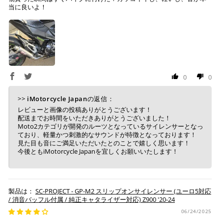
セルとなります。
当に良いよ！
※ 税込300,000円以上のお買い物の際にはご利用頂けま
せん。
※ お支払いは現金のみとなります。
銀行振込
(事前決済)
0
0
>>
iMotorcycle Japan
の返信：
レビューと画像の投稿ありがとうございます！
ご注文時に情報をお知らせ致しますので、指定の口座に
配送までお時間をいただきありがとうございました！
お振り込みください。
Moto2カテゴリが開発のルーツとなっているサイレンサーとなっ
入金確認が取れ次第、商品を手配させて頂きます。
ており、軽量かつ刺激的なサウンドが特徴となっております！
見た目も音にご満足いただいたとのことで嬉しく思います！
今後ともiMotorcycle Japanを宜しくお願いいたします！
※ お支払期限はご注文日より7日以内とさせて頂いてお
り、万が一過ぎてしまった場合はご注文をキャンセルさ
せて頂きます。
※ 振込手数料はご負担ください。
SC-PROJECT - GP-M2 スリップオンサイレンサー (ユーロ5対応
/ 消音バッフル付属 / 純正キャタライザー対応) Z900 '20-24
06/24/2025