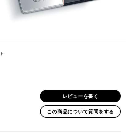
Twitter
ト
に
投
稿
す
る
レビューを書く
この商品について質問をする