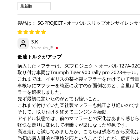
SORT BY
SC-PROJECT - オーバル スリップオンサイレンサー 
S.K
Yokosuka, JP
低速トルクがアップ
購入したマフラーは、SCプロジェクト オーバル T27A-02
取り付け車両はTriumph Tiger 900 rally pro 2023モデル
これまでは、イギリスの某社製マフラーを付けていて音量
車検毎にマフラーを純正に戻すのが面倒なのと、音量は問
ラーを選択しました。
先ず最初に驚いたのがとても軽いこと。
これまで付けていた某社製マフラーも純正より軽いのです
そして、取り付けを終えてエンジンを始動。
アイドル状態では、前のマフラーとの変化はあまり感じら
軽快な走りに変化して街乗りが楽になった印象です。
高速走行も試してみましたが、こちらは残念ながら変化は
当初の購入目的が車検対応ということでしたが、低速トル