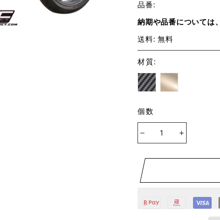
品番:
納期や品番については
送料: 無料
材質
:
個数
−
+