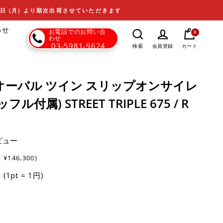
17日 (月) より順次出荷させていただきます
わせ
お電話でのお問い合
0
わせ
03-5981-9624
カート
検索
会員登録
T - オーバル ツイン スリップオンサイレ
付属) STREET TRIPLE 675 / R
ビュー
:
¥146,300)
(1pt = 1円)
t