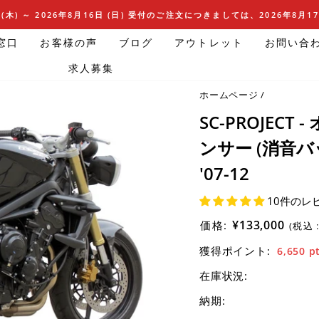
(木) ～ 2026年8月16日 (日) 受付のご注文につきましては、2026年8月
窓口
お客様の声
ブログ
アウトレット
お問い合
求人募集
ホームページ
/
SC-PROJEC
ンサー (消音バッフル
'07-12
10件のレ
¥133,000
価格:
(税込 
獲得ポイント:
6,650
p
在庫状況:
納期: