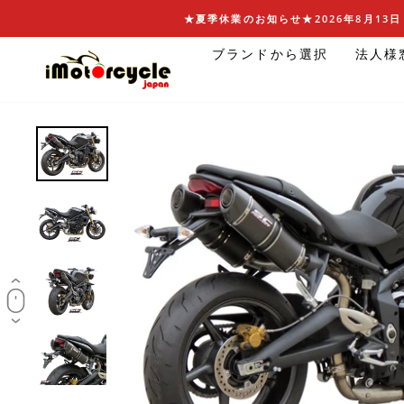
コ
★夏季休業のお知らせ★2026年8月13日 
ン
ブランドから選択
法人様
テ
ン
ツ
に
ス
キ
ッ
プ
す
る