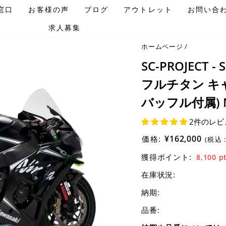
窓口
お客様の声
ブログ
アウトレット
お問い合
求人募集
ホームページ
/
SC-PROJECT
フルチタン キ
バッフル付属) NINJ
2件のレビ
¥162,000
価格:
(税込 
獲得ポイント:
8,100
p
在庫状況:
納期:
品番: