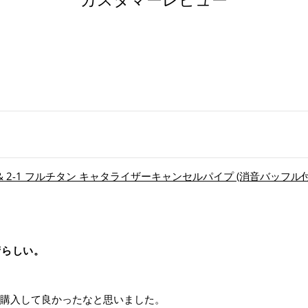
ア
す
る
SC-PROJECT - SC1-R スリップオンサイレ
素晴らしい。
正規品を購入して良かったなと思いました。