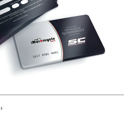
Twitter
ト
に
投
稿