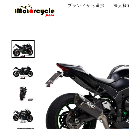
コ
ブランドから選択
法人様
ン
テ
ン
ツ
に
ス
キ
ッ
プ
す
る