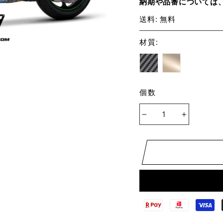
納期や品番については
送料: 無料
材質
:
個数
−
+