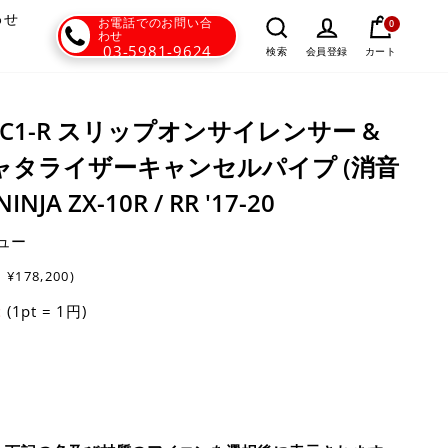
わせ
お電話でのお問い合
0
わせ
03-5981-9624
カート
検索
会員登録
 - SC1-R スリップオンサイレンサー &
ャタライザーキャンセルパイプ (消音
A ZX-10R / RR '17-20
ュー
:
¥178,200)
(1pt = 1円)
t