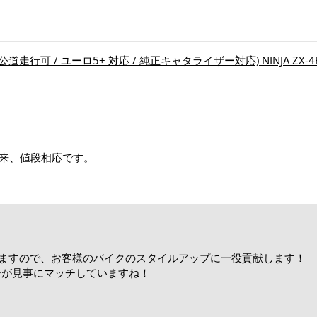
公道走行可 / ユーロ5+ 対応 / 純正キャタライザー対応) NINJA ZX-4R SE 
来、値段相応です。
ておりますので、お客様のバイクのスタイルアップに一役貢献します！
ーが見事にマッチしていますね！
！