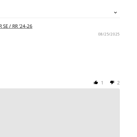
/ RR '24-26
08/25/2025
1
2