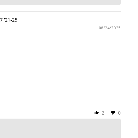
'21-25
08/24/2025
2
0