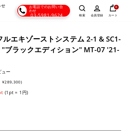
わせ
お電話でのお問い合
0
わせ
03-5981-9624
カート
検索
会員登録
 - フルエキゾーストシステム 2-1 & SC1-
"ブラックエディション" MT-07 '21-
ビュー
:
¥289,300)
(1pt = 1円)
pt
C