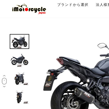
コ
ブランドから選択
法人様
ン
テ
ン
ツ
に
ス
キ
ッ
プ
す
る