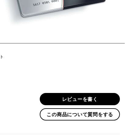
Twitter
ト
に
投
稿
す
る
レビューを書く
この商品について質問をする