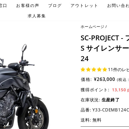
窓口
お客様の声
ブログ
アウトレット
お問い合
求人募集
ホームページ
/
SC-PROJECT
S サイレンサー 
24
11件のレ
¥263,000
価格:
(税込 
獲得ポイント:
13,150
在庫状況:
生産終了
品番:
Y33-CDEMB124
送料: 無料