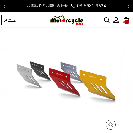
コ
03-5981-9624
お電話でのお問い合わせ
ン
テ
メニュー
ン
0
ツ
に
ス
キ
ッ
プ
す
る
閉
じ