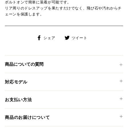
ボルトオンで簡単に装着が可能です。
リア周りのドレスアップを果たすだけでなく、飛び石や汚れからチ
ェーンを保護します。
Facebook
Twitter
シェア
ツイート
で
に
シ
投
ェ
稿
ア
す
商品についての質問
す
る
る
対応モデル
DUCATI
お支払い方法
SCRAMBLER DESERT SLED
以下のお支払い方法からお選び頂けます。
SCRAMBLER DS FASTHOUSE
商品のお届けについて
クレジットカード