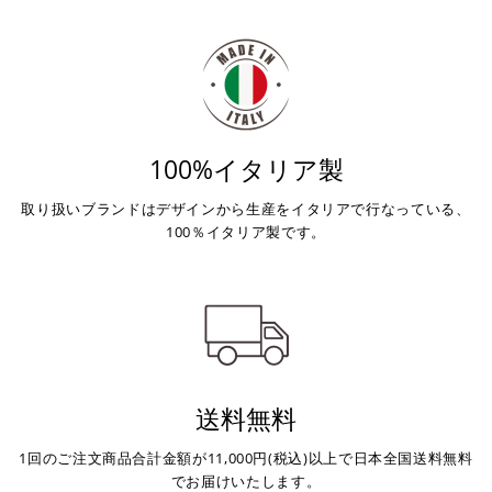
ので、事前にご確認ください。
・運送状況や繁忙期の影響により遅れが生じる場合もござい
ます。
楽天ペイ
配送送料について
１回のご注文で商品代金合計が¥11,000(税込）以上の場合
は、送料が無料となります。
100%イタリア製
※通常送料は¥770(税込)です。
いつもの楽天IDとパスワードを使ってスムーズなお支払
取り扱いブランドはデザインから生産をイタリアで行なっている、
いが可能です。
100％イタリア製です。
配送会社について
楽天ポイントが貯まる・使える！「簡単」「あんしん」
「お得」な楽天ペイをご利用ください。
ヤマト運輸になります。 配送会社の指定はできかねます。
※ 楽天ポイントが貯まるのは楽天カード・楽天ポイン
ト・楽天ペイ残高でのお支払いに限ります。
※ 現在楽天ペイでご使用頂けるクレジットカードは
Visa、Mastercard、JCBのみです。
送料無料
キャッシュレス決済
1回のご注文商品合計金額が11,000円(税込)以上で日本全国送料無料
でお届けいたします。