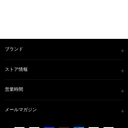
上記キャッシュレス決済アカウントからご希望のお支払
い方法をご選択頂き、クリックするだけで簡単に支払い
が完了します。
※ ご利用には事前にPayPay、Apple Payの利用登録が
必要です。
ブランド
コンビニ決済
(事前決済)
ストア情報
営業時間
上記コンビニでお支払い頂けます。
入金確認が取れ次第、商品を手配させて頂きます。
店内端末にて操作後、レジにてお支払いください。
メールマガジン
※ 支払期限はご注文日より7日以内とさせて頂いてお
り、万が一過ぎてしまった場合は自動でご注文はキャン