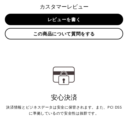
商品発送までの日数について
カスタマーレビュー
ご希望商品の在庫状況により異なります。 詳しくは該当商品
レビューを書く
ページよりご希望のカラー、材質等(オプションがある場合)を
上記クレジットカードをご利用頂けます。
選択後に表示される納期をご確認ください。
分割払い、リボ払い、3Dセキュア対応カードをご利用の
この商品について質問をする
際は、『クレジットカード決済(3Dセキュア) - SBPS』を
国内在庫ありの場合
ご選択ください。
商品発送時に決済完了となります。
・平日16時までのご注文、お支払い完了で即日発送いたしま
対応支払回数について以下の通りです。
す。
・一括払い
・前払い決済（銀行振込等）の場合、15時までに弊社でのご
・分割払い (3,5,6,10,12,15,18,20,24回)
入金確認が完了いたしましたら即日発送いたします。
・リボ払い
・お取り寄せ商品等を一緒にご注文の場合は、基本的にはお
※ 分割払い、リボ払いは決済金額が税込10,000円以上の
取り寄せ商品が揃ってからの発送になります。別で発送をご
場合のみご利用いただけます。
希望の場合は、ご対応いたしますのでご連絡をお願いいたし
※ American Expressでの分割払いのご利用には、事前
安心決済
ます。
にご利用のカード会社へお申込・審査が必要となりま
す。
決済情報とビジネスデータは安全に保管されます。また、PCI DSS
お取り寄せの場合
※ Diners Clubは分割払い非対応のため、一括払い・リ
に準拠しているので安全性は抜群です。
ボ払いのみご利用頂けます。
・商品ページの納期はあくまで目安になりますので、納期が
※ 手数料、利息はご利用のカード会社の定めによります
早まる場合もございます。