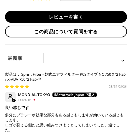
対応支払回数について以下の通りです。
す。
・一括払い
・前払い決済（銀行振込等）の場合、15時までに弊社でのご
・分割払い (3,5,6,10,12,15,18,20,24回)
レビューを書く
入金確認が完了いたしましたら即日発送いたします。
・リボ払い
・お取り寄せ商品等を一緒にご注文の場合は、基本的にはお
この商品について質問をする
※ 分割払い、リボ払いは決済金額が税込10,000円以上の
取り寄せ商品が揃ってからの発送になります。別で発送をご
場合のみご利用いただけます。
希望の場合は、ご対応いたしますのでご連絡をお願いいたし
※ American Expressでの分割払いのご利用には、事前
ます。
にご利用のカード会社へお申込・審査が必要となりま
SORT BY
す。
お取り寄せの場合
※ Diners Clubは分割払い非対応のため、一括払い・リ
ボ払いのみご利用頂けます。
・商品ページの納期はあくまで目安になりますので、納期が
Sprint Filter - 乾式エアフィルター P08タイプ NC 750 X '21-26
※ 手数料、利息はご利用のカード会社の定めによります
早まる場合もございます。
/ X-ADV 750 '21-26 他
ので、事前にご確認ください。
・運送状況や繁忙期の影響により遅れが生じる場合もござい
03/31/2026
ます。
MONDIAL.TOKYO
楽天ペイ
Tokyo, JP
配送送料について
良い感じです
１回のご注文で商品代金合計が¥11,000(税込）以上の場合
多分にプラシーボ効果な部分もある感じもしますが効いている感じも
は、送料が無料となります。
します。
ロゴが見える側だと思い組みつけようとしてしまいました。逆でし
※通常送料は¥770(税込)です。
た。
いつもの楽天IDとパスワードを使ってスムーズなお支払