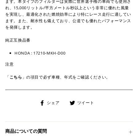
ます。本タイプのフィルターは実際に世界選手権の車両でも使用さ
れ、15,000リットル/平方メートル秒以上という非常に優れた風量
を実現し、最適化された燃焼効率により特にレース走行に適してい
ます。また、耐水性も備えており、公道でも優れたパフォーマンス
を発揮します。
純正互換品番
HONDA : 17210-MKH-D00
注意
「
こちら
」の項目で必ず車種、年式をご確認ください。
Facebook
Twitter
シェア
ツイート
で
に
シ
投
ェ
稿
ア
す
商品についての質問
す
る