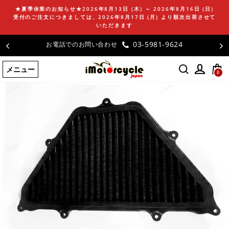
コ
★夏季休業のお知らせ★2026年8月13日 (木) ～ 2026年8月16日 (日)
ン
受付のご注文につきましては、2026年8月17日 (月) より順次出荷させて
テ
いただきます
ン
03-5981-9624
お電話でのお問い合わせ
ツ
に
メニュー
ス
0
キ
ッ
プ
す
る