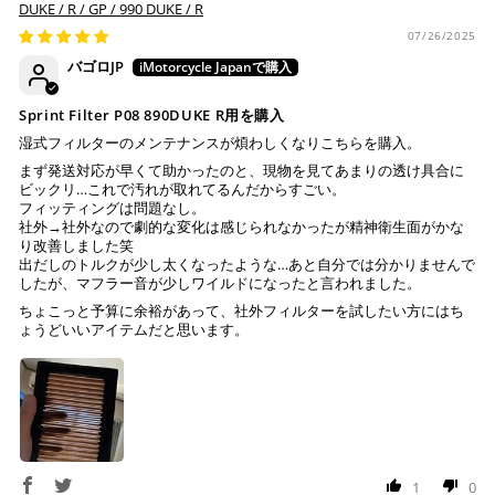
DUKE / R / GP / 990 DUKE / R
07/26/2025
バゴロJP
Sprint Filter P08 890DUKE R用を購入
湿式フィルターのメンテナンスが煩わしくなりこちらを購入。
まず発送対応が早くて助かったのと、現物を見てあまりの透け具合に
ビックリ…これで汚れが取れてるんだからすごい。
フィッティングは問題なし。
社外→社外なので劇的な変化は感じられなかったが精神衛生面がかな
り改善しました笑
出だしのトルクが少し太くなったような…あと自分では分かりませんで
したが、マフラー音が少しワイルドになったと言われました。
ちょこっと予算に余裕があって、社外フィルターを試したい方にはち
ょうどいいアイテムだと思います。
1
0