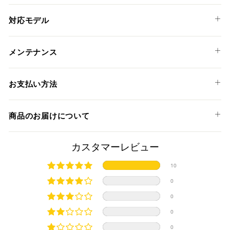
る
対応モデル
HONDA
メンテナンス
X-ADV 750 '17-20
お支払い方法
以下のお支払い方法からお選び頂けます。
商品のお届けについて
クレジットカード
商品発送までの日数について
カスタマーレビュー
ご希望商品の在庫状況により異なります。 詳しくは該当商品
10
ページよりご希望のカラー、材質等(オプションがある場合)を
上記クレジットカードをご利用頂けます。
0
選択後に表示される納期をご確認ください。
分割払い、リボ払い、3Dセキュア対応カードをご利用の
0
際は、『クレジットカード決済(3Dセキュア) - SBPS』を
国内在庫ありの場合
ご選択ください。
0
商品発送時に決済完了となります。
・平日16時までのご注文、お支払い完了で即日発送いたしま
0