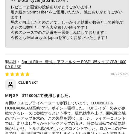
>>
iMotorcycle Japan
の返信：
レビューと画像の投稿ありがとうございます！
ご注文時に情報をお知らせ致しますので、指定の口座に
引き続き Sprint Filter をご愛用いただき、誠にありがとうござい
ます！
お振り込みください。
馬力が向上したとのことで、しっかりと効果が数値として確認で
入金確認が取れ次第、商品を手配させて頂きます。
きたのは弊社としても大変嬉しい限りです！
今後のレースでのご活躍を一層楽しみにしております！
※ お支払期限はご注文日より7日以内とさせて頂いてお
今後ともiMotorcycle Japanを宜しくお願いいたします！
り、万が一過ぎてしまった場合はご注文をキャンセルさ
せて頂きます。
※ 振込手数料はご負担ください。
Sprint Filter - 乾式エアフィルター P08F1-85タイプ CBR 1000
RR-R / SP
10/27/2025
CLUBNEXT
MFJGP ST1000にて使用しました。
今回MFJGPにプライベーターで参戦しています、CLUBNEXT＆
HONDADREAM高崎です。ポイント獲得した、TOPライダーのみが参
戦できるレースに参戦するという事で、吸気効率を上げ、回転数全域
のパワーアップを求め、この製品を選択しました。ライダーコメント
では、走り出し早々からピックアップの良さ、特に低回転での吸気効
率が上がり、トルク感がUPしたとのコメントでした。ロガー上のデー
タでは、高回転域では薄く出てしまう・という事は・もっと燃料を入