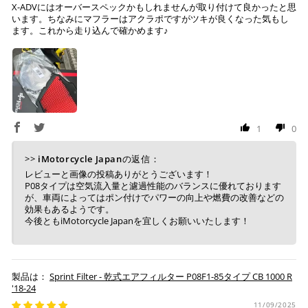
X-ADVにはオーバースペックかもしれませんが取り付けて良かったと思
いが可能です。
います。ちなみにマフラーはアクラポですがツキが良くなった気もし
配送会社について
楽天ポイントが貯まる・使える！「簡単」「あんしん」
ます。これから走り込んで確かめます♪
「お得」な楽天ペイをご利用ください。
ヤマト運輸になります。 配送会社の指定はできかねます。
※ 楽天ポイントが貯まるのは楽天カード・楽天ポイン
ト・楽天ペイ残高でのお支払いに限ります。
※ 現在楽天ペイでご使用頂けるクレジットカードは
Visa、Mastercard、JCBのみです。
1
0
キャッシュレス決済
>>
iMotorcycle Japan
の返信：
レビューと画像の投稿ありがとうございます！
P08タイプは空気流入量と濾過性能のバランスに優れております
が、車両によってはポン付けでパワーの向上や燃費の改善などの
効果もあるようです。
今後ともiMotorcycle Japanを宜しくお願いいたします！
上記キャッシュレス決済アカウントからご希望のお支払
い方法をご選択頂き、クリックするだけで簡単に支払い
が完了します。
Sprint Filter - 乾式エアフィルター P08F1-85タイプ CB 1000 R
※ ご利用には事前にPayPay、Apple Payの利用登録が
'18-24
必要です。
11/09/2025