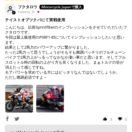
フクタロウ
コンビニ決済
(事前決済)
Yabechō, JP
テイストオブツクバにて実戦使用
こんにちは、以前Sprintfilterのインプレッションをさせていただいたフ
クタロウです。
今回は最上級使用のP08F1-85についてインプレッションしたいと思い
上記コンビニでお支払い頂けます。
ます。
結果として2馬力のパワーアップに繋がりました。
入金確認が取れ次第、商品を手配させて頂きます。
たった2馬力って思うでしょうがそもそも燃調バッチリのフルチューン
店内端末にて操作後、レジにてお支払いください。
バイクで2馬力上がっるってなかなか凄い事だと思います、そしてフル
スロットル時の回転の上がり方も良くなりました、まぁトルクの谷が
※ 支払期限はご注文日より7日以内とさせて頂いてお
消えたって感じですね。
モアパワーを求めている方にはピッタリなんではないでしょうか。
り、万が一過ぎてしまった場合は自動でご注文はキャン
ただし燃調必須ですよ～
セルとなります。
※ 税込300,000円以上のお買い物の際にはご利用頂けま
せん。
※ お支払いは現金のみとなります。
銀行振込
(事前決済)
3
0