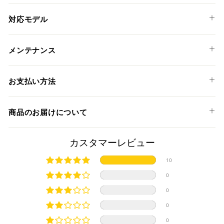
る
対応モデル
HUSQVARNA
メンテナンス
SVARTPILEN 125 '21-23
SVARTPILEN 200 '20-23
お支払い方法
SVARTPILEN 250 '20-23
SVARTPILEN 401 '18-23
以下のお支払い方法からお選び頂けます。
商品のお届けについて
VITPILEN 401 '18-23
クレジットカード
KTM
商品発送までの日数について
カスタマーレビュー
125 DUKE '17-23
ご希望商品の在庫状況により異なります。 詳しくは該当商品
10
RC 125 '22-23
ページよりご希望のカラー、材質等(オプションがある場合)を
上記クレジットカードをご利用頂けます。
200 DUKE '20-23
0
選択後に表示される納期をご確認ください。
分割払い、リボ払い、3Dセキュア対応カードをご利用の
250 ADVENTURE '20-23
0
際は、『クレジットカード決済(3Dセキュア) - SBPS』を
国内在庫ありの場合
250 DUKE '17-23
ご選択ください。
0
390 ADVENTURE '20-23
商品発送時に決済完了となります。
・平日16時までのご注文、お支払い完了で即日発送いたしま
0
390 DUKE '17-23
対応支払回数について以下の通りです。