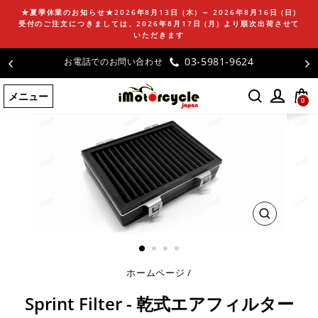
コ
★夏季休業のお知らせ★2026年8月13日 (木) ～ 2026年8月16日 (日)
ン
受付のご注文につきましては、2026年8月17日 (月) より順次出荷させて
テ
いただきます
ン
03-5981-9624
お電話でのお問い合わせ
ツ
に
メニュー
ス
0
キ
ッ
プ
す
る
閉
じ
る
ホームページ
/
Sprint Filter - 乾式エアフィルター