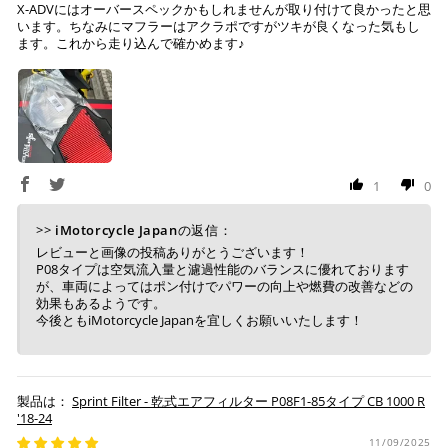
X-ADVにはオーバースペックかもしれませんが取り付けて良かったと思
いが可能です。
います。ちなみにマフラーはアクラポですがツキが良くなった気もし
配送会社について
楽天ポイントが貯まる・使える！「簡単」「あんしん」
ます。これから走り込んで確かめます♪
「お得」な楽天ペイをご利用ください。
ヤマト運輸になります。 配送会社の指定はできかねます。
※ 楽天ポイントが貯まるのは楽天カード・楽天ポイン
ト・楽天ペイ残高でのお支払いに限ります。
※ 現在楽天ペイでご使用頂けるクレジットカードは
Visa、Mastercard、JCBのみです。
1
0
キャッシュレス決済
>>
iMotorcycle Japan
の返信：
レビューと画像の投稿ありがとうございます！
P08タイプは空気流入量と濾過性能のバランスに優れております
が、車両によってはポン付けでパワーの向上や燃費の改善などの
効果もあるようです。
今後ともiMotorcycle Japanを宜しくお願いいたします！
上記キャッシュレス決済アカウントからご希望のお支払
い方法をご選択頂き、クリックするだけで簡単に支払い
が完了します。
Sprint Filter - 乾式エアフィルター P08F1-85タイプ CB 1000 R
※ ご利用には事前にPayPay、Apple Payの利用登録が
'18-24
必要です。
11/09/2025