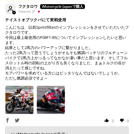
フクタロウ
コンビニ決済
(事前決済)
Yabechō, JP
テイストオブツクバにて実戦使用
こんにちは、以前Sprintfilterのインプレッションをさせていただいたフ
クタロウです。
今回は最上級使用のP08F1-85についてインプレッションしたいと思い
上記コンビニでお支払い頂けます。
ます。
結果として2馬力のパワーアップに繋がりました。
入金確認が取れ次第、商品を手配させて頂きます。
たった2馬力って思うでしょうがそもそも燃調バッチリのフルチューン
店内端末にて操作後、レジにてお支払いください。
バイクで2馬力上がっるってなかなか凄い事だと思います、そしてフル
スロットル時の回転の上がり方も良くなりました、まぁトルクの谷が
※ 支払期限はご注文日より7日以内とさせて頂いてお
消えたって感じですね。
モアパワーを求めている方にはピッタリなんではないでしょうか。
り、万が一過ぎてしまった場合は自動でご注文はキャン
ただし燃調必須ですよ～
セルとなります。
※ 税込300,000円以上のお買い物の際にはご利用頂けま
せん。
※ お支払いは現金のみとなります。
銀行振込
(事前決済)
3
0
>>
iMotorcycle Japan
の返信：