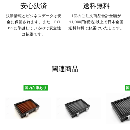
安心決済
送料無料
決済情報とビジネスデータは安
1回のご注文商品合計金額が
全に保管されます。また、PCI
11,000円(税込)以上で日本全国
DSSに準拠しているので安全性
送料無料でお届けいたします。
は抜群です。
関連商品
国内在庫あり
国