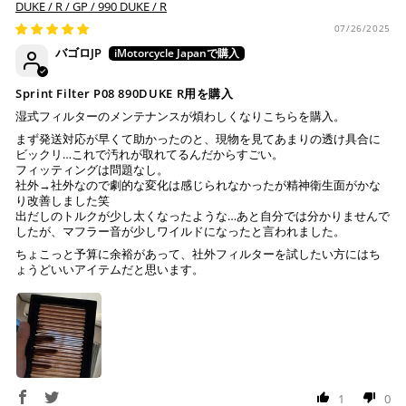
DUKE / R / GP / 990 DUKE / R
07/26/2025
バゴロJP
Sprint Filter P08 890DUKE R用を購入
湿式フィルターのメンテナンスが煩わしくなりこちらを購入。
まず発送対応が早くて助かったのと、現物を見てあまりの透け具合に
ビックリ…これで汚れが取れてるんだからすごい。
フィッティングは問題なし。
社外→社外なので劇的な変化は感じられなかったが精神衛生面がかな
り改善しました笑
出だしのトルクが少し太くなったような…あと自分では分かりませんで
したが、マフラー音が少しワイルドになったと言われました。
ちょこっと予算に余裕があって、社外フィルターを試したい方にはち
ょうどいいアイテムだと思います。
1
0