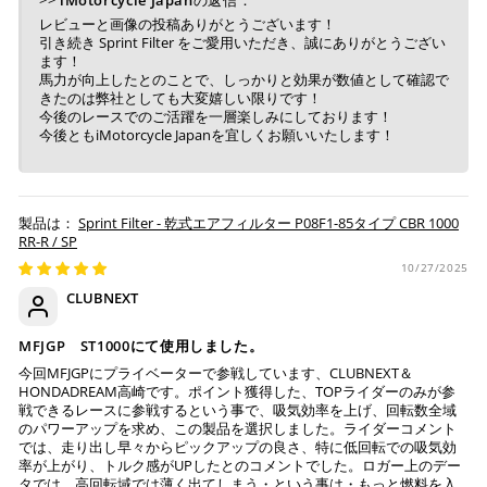
レビューと画像の投稿ありがとうございます！
ご注文時に情報をお知らせ致しますので、指定の口座に
引き続き Sprint Filter をご愛用いただき、誠にありがとうござい
ます！
お振り込みください。
馬力が向上したとのことで、しっかりと効果が数値として確認で
入金確認が取れ次第、商品を手配させて頂きます。
きたのは弊社としても大変嬉しい限りです！
今後のレースでのご活躍を一層楽しみにしております！
※ お支払期限はご注文日より7日以内とさせて頂いてお
今後ともiMotorcycle Japanを宜しくお願いいたします！
り、万が一過ぎてしまった場合はご注文をキャンセルさ
せて頂きます。
※ 振込手数料はご負担ください。
Sprint Filter - 乾式エアフィルター P08F1-85タイプ CBR 1000
RR-R / SP
10/27/2025
CLUBNEXT
MFJGP ST1000にて使用しました。
今回MFJGPにプライベーターで参戦しています、CLUBNEXT＆
HONDADREAM高崎です。ポイント獲得した、TOPライダーのみが参
戦できるレースに参戦するという事で、吸気効率を上げ、回転数全域
のパワーアップを求め、この製品を選択しました。ライダーコメント
では、走り出し早々からピックアップの良さ、特に低回転での吸気効
率が上がり、トルク感がUPしたとのコメントでした。ロガー上のデー
タでは、高回転域では薄く出てしまう・という事は・もっと燃料を入