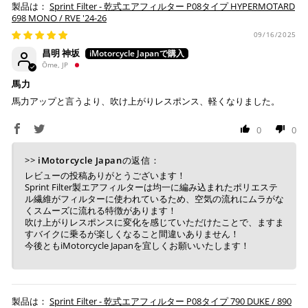
Sprint Filter - 乾式エアフィルター P08タイプ HYPERMOTARD
698 MONO / RVE '24-26
09/16/2025
昌明 神坂
Ōme, JP
馬力
馬力アップと言うより、吹け上がりレスポンス、軽くなりました。
0
0
>>
iMotorcycle Japan
の返信：
レビューの投稿ありがとうございます！
Sprint Filter製エアフィルターは均一に編み込まれたポリエステ
ル繊維がフィルターに使われているため、空気の流れにムラがな
くスムーズに流れる特徴があります！
吹け上がりレスポンスに変化を感じていただけたことで、ますま
すバイクに乗るが楽しくなること間違いありません！
今後ともiMotorcycle Japanを宜しくお願いいたします！
Sprint Filter - 乾式エアフィルター P08タイプ 790 DUKE / 890