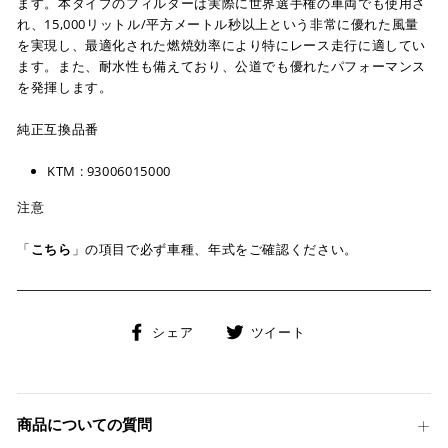
ます。本タイプのフィルターは実際に世界選手権の車両でも使用さ
れ、15,000リットル/平方メートル秒以上という非常に優れた風量
を実現し、最適化された燃焼効率により特にレース走行に適してい
ます。また、耐水性も備えており、公道でも優れたパフォーマンス
を発揮します。
純正互換品番
KTM : 93006015000
注意
「
こちら
」の項目で必ず車種、年式をご確認ください。
Facebook
Twitter
シェア
ツイート
で
に
シ
投
ェ
稿
ア
す
商品についての質問
す
る