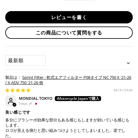
す。
RC 390 '22-23
・一括払い
・前払い決済（銀行振込等）の場合、15時までに弊社でのご
・分割払い (3,5,6,10,12,15,18,20,24回)
RC 390 R '22-23
レビューを書く
入金確認が完了いたしましたら即日発送いたします。
・リボ払い
・お取り寄せ商品等を一緒にご注文の場合は、基本的にはお
この商品について質問をする
※ 分割払い、リボ払いは決済金額が税込10,000円以上の
取り寄せ商品が揃ってからの発送になります。別で発送をご
場合のみご利用いただけます。
希望の場合は、ご対応いたしますのでご連絡をお願いいたし
※ American Expressでの分割払いのご利用には、事前
ます。
にご利用のカード会社へお申込・審査が必要となりま
SORT BY
す。
お取り寄せの場合
※ Diners Clubは分割払い非対応のため、一括払い・リ
ボ払いのみご利用頂けます。
・商品ページの納期はあくまで目安になりますので、納期が
Sprint Filter - 乾式エアフィルター P08タイプ NC 750 X '21-26
※ 手数料、利息はご利用のカード会社の定めによります
早まる場合もございます。
/ X-ADV 750 '21-26 他
ので、事前にご確認ください。
・運送状況や繁忙期の影響により遅れが生じる場合もござい
03/31/2026
ます。
MONDIAL.TOKYO
楽天ペイ
Tokyo, JP
配送送料について
良い感じです
１回のご注文で商品代金合計が¥11,000(税込）以上の場合
多分にプラシーボ効果な部分もある感じもしますが効いている感じも
は、送料が無料となります。
します。
ロゴが見える側だと思い組みつけようとしてしまいました。逆でし
※通常送料は¥770(税込)です。
た。
いつもの楽天IDとパスワードを使ってスムーズなお支払