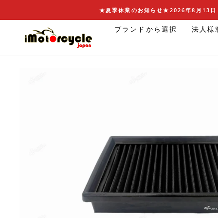
コ
★夏季休業のお知らせ★2026年8月13日 
ン
ブランドから選択
法人様
テ
ン
ツ
に
ス
キ
ッ
プ
す
る