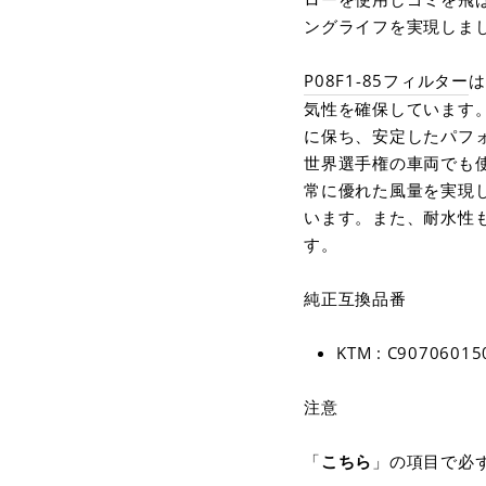
ングライフを実現しま
P08F1-85フィルター
は
気性を確保しています
に保ち、安定したパフ
世界選手権の車両でも使
常に優れた風量を実現
います。また、耐水性
す。
純正互換品番
KTM : C90706015
注意
「
こちら
」の項目で必