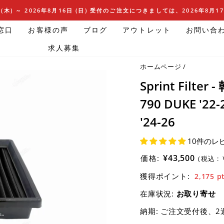
(木) ～ 2026年8月16日 (日) 受付のご注文につきましては、2026年8月
窓口
お客様の声
ブログ
アウトレット
お問い合
求人募集
ホームページ
/
Sprint Fil
790 DUKE '22-
'24-26
10件のレ
¥43,500
価格:
(税込 :
獲得ポイント:
2,175
p
在庫状況:
お取り寄せ
納期:
ご注文受付後、2