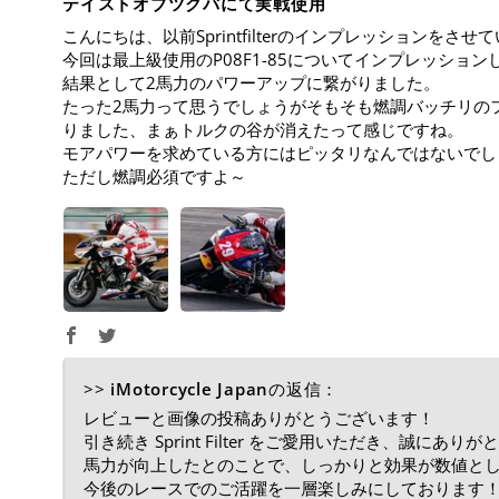
テイストオブツクバにて実戦使用
こんにちは、以前Sprintfilterのインプレッションを
今回は最上級使用のP08F1-85についてインプレッショ
結果として2馬力のパワーアップに繋がりました。
たった2馬力って思うでしょうがそもそも燃調バッチリの
りました、まぁトルクの谷が消えたって感じですね。
モアパワーを求めている方にはピッタリなんではないでし
ただし燃調必須ですよ～
>>
iMotorcycle Japan
の返信：
レビューと画像の投稿ありがとうございます！
引き続き Sprint Filter をご愛用いただき、誠にあ
馬力が向上したとのことで、しっかりと効果が数値と
今後のレースでのご活躍を一層楽しみにしております