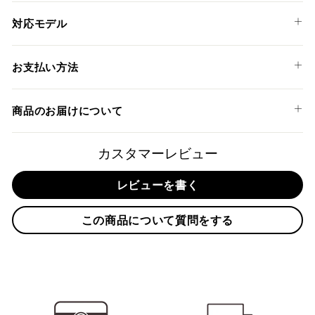
る
対応モデル
ROYAL ENFIELD
お支払い方法
BULLET 350 '98-07
以下のお支払い方法からお選び頂けます。
BULLET 500 '98-07
商品のお届けについて
クレジットカード
ELECTRA X 500 '04-08
SIXTY 5 500 '02-06
商品発送までの日数について
カスタマーレビュー
THUNDERBIRD 350 '03-08
ご希望商品の在庫状況により異なります。 詳しくは該当商品
レビューを書く
ページよりご希望のカラー、材質等(オプションがある場合)を
上記クレジットカードをご利用頂けます。
選択後に表示される納期をご確認ください。
分割払い、リボ払い、3Dセキュア対応カードをご利用の
この商品について質問をする
際は、『クレジットカード決済(3Dセキュア) - SBPS』を
国内在庫ありの場合
ご選択ください。
商品発送時に決済完了となります。
・平日16時までのご注文、お支払い完了で即日発送いたしま
対応支払回数について以下の通りです。
す。
・一括払い
・前払い決済（銀行振込等）の場合、15時までに弊社でのご
・分割払い (3,5,6,10,12,15,18,20,24回)
入金確認が完了いたしましたら即日発送いたします。
・リボ払い