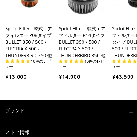
※ 楽天ポイントが貯まるのは楽天カード・楽天ポイン
ト・楽天ペイ残高でのお支払いに限ります。
※ 現在楽天ペイでご使用頂けるクレジットカードは
Sprint Filter - 乾式エア
Sprint Filter - 乾式エア
Sprint Fil
Visa、Mastercard、JCBのみです。
フィルター P08タイプ
フィルター P14タイプ
フィルター P
BULLET 350 / 500 /
BULLET 350 / 500 /
タイプ BULLE
キャッシュレス決済
ELECTRA X 500 /
ELECTRA X 500 /
500 / ELECT
THUNDERBIRD 350 他
THUNDERBIRD 350 他
THUNDERBI
10件のレビ
10件のレビ
ュー
ュー
ュー
¥13,000
¥14,000
¥43,500
上記キャッシュレス決済アカウントからご希望のお支払
い方法をご選択頂き、クリックするだけで簡単に支払い
が完了します。
※ ご利用には事前にPayPay、Apple Payの利用登録が
ブランド
必要です。
コンビニ決済
(事前決済)
ストア情報