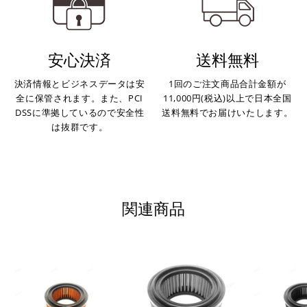
・お取り寄せ商品等を一緒にご注文の場合は、基本的にはお
※ 分割払い、リボ払いは決済金額が税込10,000円以上の
取り寄せ商品が揃ってからの発送になります。別で発送をご
場合のみご利用いただけます。
希望の場合は、ご対応いたしますのでご連絡をお願いいたし
※ American Expressでの分割払いのご利用には、事前
安心決済
送料無料
ます。
にご利用のカード会社へお申込・審査が必要となりま
す。
決済情報とビジネスデータは安
1回のご注文商品合計金額が
お取り寄せの場合
※ Diners Clubは分割払い非対応のため、一括払い・リ
全に保管されます。また、PCI
11,000円(税込)以上で日本全国
ボ払いのみご利用頂けます。
・商品ページの納期はあくまで目安になりますので、納期が
DSSに準拠しているので安全性
送料無料でお届けいたします。
※ 手数料、利息はご利用のカード会社の定めによります
早まる場合もございます。
は抜群です。
ので、事前にご確認ください。
・運送状況や繁忙期の影響により遅れが生じる場合もござい
ます。
楽天ペイ
配送送料について
関連商品
１回のご注文で商品代金合計が¥11,000(税込）以上の場合
は、送料が無料となります。
※通常送料は¥770(税込)です。
いつもの楽天IDとパスワードを使ってスムーズなお支払
いが可能です。
配送会社について
楽天ポイントが貯まる・使える！「簡単」「あんしん」
「お得」な楽天ペイをご利用ください。
ヤマト運輸になります。 配送会社の指定はできかねます。