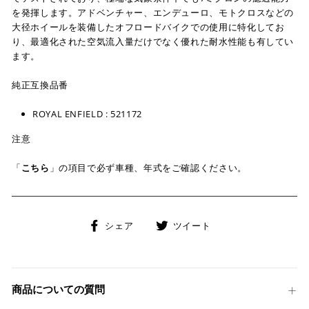
を発揮します。アドベンチャー、エンデューロ、モトクロスなどの
大径ホイールを装備したオフロードバイクでの使用に特化してお
り、最適化された空気流入量だけでなく優れた耐水性能も有してい
ます。
純正互換品番
ROYAL ENFIELD : 521172
注意
「
こちら
」の項目で必ず車種、年式をご確認ください。
Facebook
Twitter
シェア
ツイート
で
に
シ
投
ェ
稿
ア
す
商品についての質問
す
る