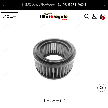
コ
03-5981-9624
お電話でのお問い合わせ
ン
テ
メニュー
ン
0
ツ
に
ス
キ
ッ
プ
す
る
閉
じ
る
ホームページ
/