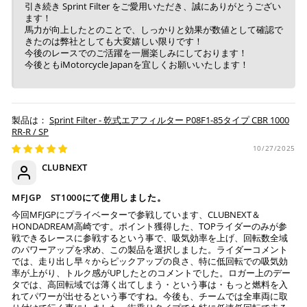
ご注文時に情報をお知らせ致しますので、指定の口座に
引き続き Sprint Filter をご愛用いただき、誠にありがとうござい
ます！
お振り込みください。
馬力が向上したとのことで、しっかりと効果が数値として確認で
入金確認が取れ次第、商品を手配させて頂きます。
きたのは弊社としても大変嬉しい限りです！
今後のレースでのご活躍を一層楽しみにしております！
※ お支払期限はご注文日より7日以内とさせて頂いてお
今後ともiMotorcycle Japanを宜しくお願いいたします！
り、万が一過ぎてしまった場合はご注文をキャンセルさ
せて頂きます。
※ 振込手数料はご負担ください。
Sprint Filter - 乾式エアフィルター P08F1-85タイプ CBR 1000
RR-R / SP
10/27/2025
CLUBNEXT
MFJGP ST1000にて使用しました。
今回MFJGPにプライベーターで参戦しています、CLUBNEXT＆
HONDADREAM高崎です。ポイント獲得した、TOPライダーのみが参
戦できるレースに参戦するという事で、吸気効率を上げ、回転数全域
のパワーアップを求め、この製品を選択しました。ライダーコメント
では、走り出し早々からピックアップの良さ、特に低回転での吸気効
率が上がり、トルク感がUPしたとのコメントでした。ロガー上のデー
タでは、高回転域では薄く出てしまう・という事は・もっと燃料を入
れてパワーが出せるという事ですね。今後も、チームでは全車両に取