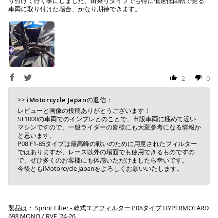
り付けて行く事にしました。街乗りタイプでも特に低速低回転で走る
車両に取り付けた場合、かなり期待できます。
2
0
>>
iMotorcycle Japan
の返信：
レビューと画像の投稿ありがとうございます！
ST1000の車両でのインプレとのことで、市販車両に極めて近い
マシンですので、一般ライダーの皆様にも大変参考になる情報か
と思います。
P08 F1-85タイプは最高峰の戦いのために用意されたフィルター
ではありますが、レース以外の場面でも使用できるものですの
で、ぜひ多くのお客様にも体感いただけましたら幸いです。
今後ともiMotorcycle Japanをよろしくお願いいたします。
Sprint Filter - 乾式エアフィルター P08タイプ HYPERMOTARD
698 MONO / RVE '24-26