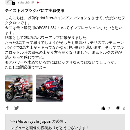
コンビニ決済
(事前決済)
Yabechō, JP
テイストオブツクバにて実戦使用
こんにちは、以前Sprintfilterのインプレッションをさせていただいたフ
クタロウです。
今回は最上級使用のP08F1-85についてインプレッションしたいと思い
上記コンビニでお支払い頂けます。
ます。
結果として2馬力のパワーアップに繋がりました。
入金確認が取れ次第、商品を手配させて頂きます。
たった2馬力って思うでしょうがそもそも燃調バッチリのフルチューン
店内端末にて操作後、レジにてお支払いください。
バイクで2馬力上がっるってなかなか凄い事だと思います、そしてフル
スロットル時の回転の上がり方も良くなりました、まぁトルクの谷が
※ 支払期限はご注文日より7日以内とさせて頂いてお
消えたって感じですね。
モアパワーを求めている方にはピッタリなんではないでしょうか。
り、万が一過ぎてしまった場合は自動でご注文はキャン
ただし燃調必須ですよ～
セルとなります。
※ 税込300,000円以上のお買い物の際にはご利用頂けま
せん。
※ お支払いは現金のみとなります。
銀行振込
(事前決済)
3
0
>>
iMotorcycle Japan
の返信：
レビューと画像の投稿ありがとうございます！