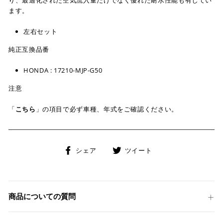
ます。
左右セット
純正互換品番
HONDA : 17210-MJP-G50
注意
「
こちら
」の項目で必ず車種、年式をご確認ください。
Facebook
Twitter
シェア
ツイート
で
に
シ
投
ェ
稿
ア
す
商品についての質問
す
る
る