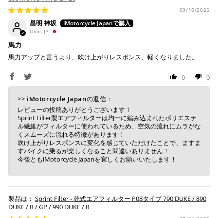
09/16/2025
昌明 神坂
Ōme, JP
馬力
馬力アップと言うより、吹け上がりレスポンス、軽くなりました。
0
0
>>
iMotorcycle Japan
の返信：
レビューの投稿ありがとうございます！
Sprint Filter製エアフィルターは均一に編み込まれたポリエステ
ル繊維がフィルターに使われているため、空気の流れにムラがな
くスムーズに流れる特徴があります！
吹け上がりレスポンスに変化を感じていただけたことで、ますま
すバイクに乗るが楽しくなること間違いありません！
今後ともiMotorcycle Japanを宜しくお願いいたします！
Sprint Filter - 乾式エアフィルター P08タイプ 790 DUKE / 890
DUKE / R / GP / 990 DUKE / R