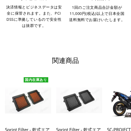
決済情報とビジネスデータは安
1回のご注文商品合計金額が
全に保管されます。また、PCI
11,000円(税込)以上で日本全国
DSSに準拠しているので安全性
送料無料でお届けいたします。
は抜群です。
関連商品
国内在庫あり
Sprint Filter - 乾式エア
Sprint Filter - 乾式エア
SC-PROJEC