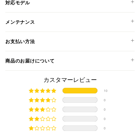
対応モデル
HONDA
メンテナンス
CRF 1000 L AFRICA TWIN '16-19
お支払い方法
以下のお支払い方法からお選び頂けます。
商品のお届けについて
クレジットカード
商品発送までの日数について
カスタマーレビュー
ご希望商品の在庫状況により異なります。 詳しくは該当商品
10
ページよりご希望のカラー、材質等(オプションがある場合)を
上記クレジットカードをご利用頂けます。
0
選択後に表示される納期をご確認ください。
分割払い、リボ払い、3Dセキュア対応カードをご利用の
0
際は、『クレジットカード決済(3Dセキュア) - SBPS』を
国内在庫ありの場合
ご選択ください。
0
商品発送時に決済完了となります。
・平日16時までのご注文、お支払い完了で即日発送いたしま
0
対応支払回数について以下の通りです。
す。
・一括払い