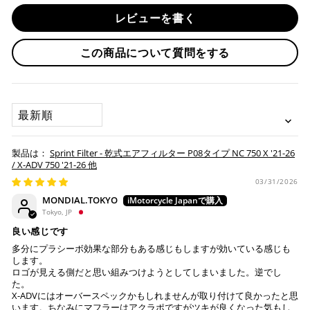
・前払い決済（銀行振込等）の場合、15時までに弊社でのご
・分割払い (3,5,6,10,12,15,18,20,24回)
レビューを書く
入金確認が完了いたしましたら即日発送いたします。
・リボ払い
・お取り寄せ商品等を一緒にご注文の場合は、基本的にはお
この商品について質問をする
※ 分割払い、リボ払いは決済金額が税込10,000円以上の
取り寄せ商品が揃ってからの発送になります。別で発送をご
場合のみご利用いただけます。
希望の場合は、ご対応いたしますのでご連絡をお願いいたし
※ American Expressでの分割払いのご利用には、事前
ます。
にご利用のカード会社へお申込・審査が必要となりま
SORT BY
す。
お取り寄せの場合
※ Diners Clubは分割払い非対応のため、一括払い・リ
ボ払いのみご利用頂けます。
・商品ページの納期はあくまで目安になりますので、納期が
Sprint Filter - 乾式エアフィルター P08タイプ NC 750 X '21-26
※ 手数料、利息はご利用のカード会社の定めによります
早まる場合もございます。
/ X-ADV 750 '21-26 他
ので、事前にご確認ください。
・運送状況や繁忙期の影響により遅れが生じる場合もござい
03/31/2026
ます。
MONDIAL.TOKYO
楽天ペイ
Tokyo, JP
配送送料について
良い感じです
１回のご注文で商品代金合計が¥11,000(税込）以上の場合
多分にプラシーボ効果な部分もある感じもしますが効いている感じも
は、送料が無料となります。
します。
ロゴが見える側だと思い組みつけようとしてしまいました。逆でし
※通常送料は¥770(税込)です。
た。
いつもの楽天IDとパスワードを使ってスムーズなお支払
X-ADVにはオーバースペックかもしれませんが取り付けて良かったと思
いが可能です。
います。ちなみにマフラーはアクラポですがツキが良くなった気もし
配送会社について