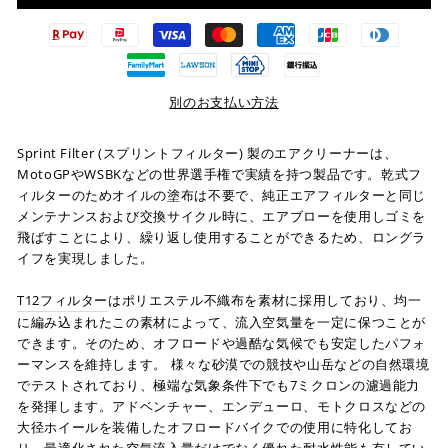
別のお支払い方法
Sprint Filter (スプリントフィルター) 製のエアクリーナーは、
MotoGPやWSBKなどの世界選手権で実績を持つ製品です。乾式フ
ィルターのためオイルの塗布は不要で、純正エアフィルターと同じ
メンテナンスおよび交換サイクル時に、エアブローを使用しゴミを
飛ばすことにより、繰り返し使用することができるため、ロングラ
イフを実現しました。
T12フィルター
はポリエステル不織布を素材に採用しており、均一
に編み込まれたこの素材によって、流入空気量を一定に保つことが
できます。そのため、オフロードや過酷な気候でも安定したパフォ
ーマンスを維持します。 様々な砂漠での競技や山岳などの自然環境
でテストされており、極端な気象条件下でも7ミクロンの濾過能力
を発揮します。アドベンチャー、エンデューロ、モトクロスなどの
大径ホイールを装備したオフロードバイクでの使用に特化してお
り、最適化された空気流入量だけでなく優れた耐水性能も有してい