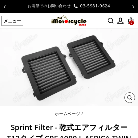
コ
03-5981-9624
お電話でのお問い合わせ
ン
テ
メニュー
ン
0
ツ
に
ス
キ
ッ
プ
す
る
閉
じ
る
ホームページ
/
Sprint Filter - 乾式エアフィルター