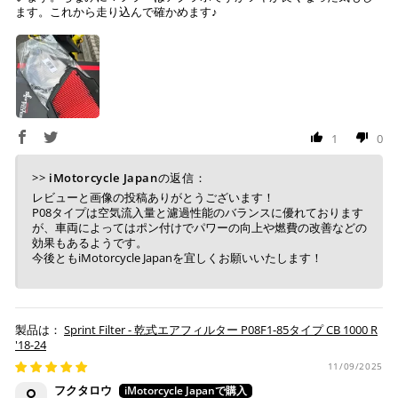
楽天ポイントが貯まる・使える！「簡単」「あんしん」
ます。これから走り込んで確かめます♪
「お得」な楽天ペイをご利用ください。
ヤマト運輸になります。 配送会社の指定はできかねます。
※ 楽天ポイントが貯まるのは楽天カード・楽天ポイン
ト・楽天ペイ残高でのお支払いに限ります。
※ 現在楽天ペイでご使用頂けるクレジットカードは
Visa、Mastercard、JCBのみです。
1
0
キャッシュレス決済
>>
iMotorcycle Japan
の返信：
レビューと画像の投稿ありがとうございます！
P08タイプは空気流入量と濾過性能のバランスに優れております
が、車両によってはポン付けでパワーの向上や燃費の改善などの
効果もあるようです。
今後ともiMotorcycle Japanを宜しくお願いいたします！
上記キャッシュレス決済アカウントからご希望のお支払
い方法をご選択頂き、クリックするだけで簡単に支払い
が完了します。
Sprint Filter - 乾式エアフィルター P08F1-85タイプ CB 1000 R
※ ご利用には事前にPayPay、Apple Payの利用登録が
'18-24
必要です。
11/09/2025
フクタロウ