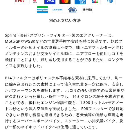
別のお支払い方法
Sprint Filter (スプリントフィルター) 製のエアクリーナーは、
MotoGPやWSBKなどの世界選手権で実績を持つ製品です。乾式フ
ィルターのためオイルの塗布は不要で、純正エアフィルターと同じ
メンテナンスおよび交換サイクル時に、エアブローを使用しゴミを
飛ばすことにより、繰り返し使用することができるため、ロングラ
イフを実現しました。
P14フィルター
はポリエステル不織布を素材に採用しており、均一
に編み込まれたこの素材によって流入空気量を一定に保ち、安定し
たパフォーマンスを維持します。 ホコリの多い道路での日常使用や
耐久走行といった厳しい条件下でも、14ミクロンの粒子を濾過する
ことができ、優れたエンジン保護性能と、1,800リットル/平方メー
トル秒という流入空気量を実現しました。 P08フィルターでは対応
できない微細な粉塵を濾過できるため、悪天候等の過酷な環境を走
行するスーパースポーツバイク、スクーター、小排気量バイク、及
び一部のネイキッドバイクへの使用に適しています。