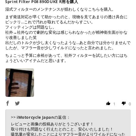
Sprint Filter P08 890DUKE R用を購入
湿式フィルターのメンテナンスが煩わしくなりこちらを購入。
まず発送対応が早くて助かったのと、現物を見てあまりの透け具合に
ビックリ…これで汚れが取れてるんだからすごい。
フィッティングは問題なし。
社外→社外なので劇的な変化は感じられなかったが精神衛生面がかな
り改善しました笑
出だしのトルクが少し太くなったような…あと自分では分かりませんで
したが、マフラー音が少しワイルドになったと言われました。
ちょこっと予算に余裕があって、社外フィルターを試したい方にはち
ょうどいいアイテムだと思います。
1
0
>>
iMotorcycle Japan
の返信：
レビューと画像の投稿ありがとうございます！
取り付けも問題なく行えたとのこと、安心いたしました！
吸気量が変化したことによりマフラー音がよりワイルドになった