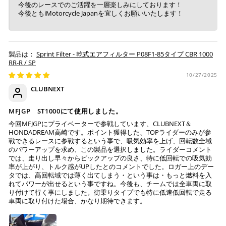
今後のレースでのご活躍を一層楽しみにしております！
※ お支払期限はご注文日より7日以内とさせて頂いてお
今後ともiMotorcycle Japanを宜しくお願いいたします！
り、万が一過ぎてしまった場合はご注文をキャンセルさ
せて頂きます。
※ 振込手数料はご負担ください。
Sprint Filter - 乾式エアフィルター P08F1-85タイプ CBR 1000
RR-R / SP
10/27/2025
CLUBNEXT
MFJGP ST1000にて使用しました。
今回MFJGPにプライベーターで参戦しています、CLUBNEXT＆
HONDADREAM高崎です。ポイント獲得した、TOPライダーのみが参
戦できるレースに参戦するという事で、吸気効率を上げ、回転数全域
のパワーアップを求め、この製品を選択しました。ライダーコメント
では、走り出し早々からピックアップの良さ、特に低回転での吸気効
率が上がり、トルク感がUPしたとのコメントでした。ロガー上のデー
タでは、高回転域では薄く出てしまう・という事は・もっと燃料を入
れてパワーが出せるという事ですね。今後も、チームでは全車両に取
り付けて行く事にしました。街乗りタイプでも特に低速低回転で走る
車両に取り付けた場合、かなり期待できます。