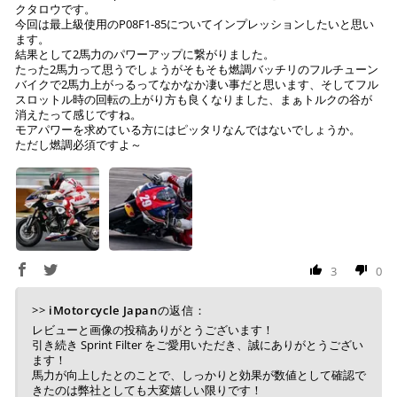
クタロウです。
今回は最上級使用のP08F1-85についてインプレッションしたいと思い
上記コンビニでお支払い頂けます。
ます。
結果として2馬力のパワーアップに繋がりました。
入金確認が取れ次第、商品を手配させて頂きます。
たった2馬力って思うでしょうがそもそも燃調バッチリのフルチューン
店内端末にて操作後、レジにてお支払いください。
バイクで2馬力上がっるってなかなか凄い事だと思います、そしてフル
スロットル時の回転の上がり方も良くなりました、まぁトルクの谷が
※ 支払期限はご注文日より7日以内とさせて頂いてお
消えたって感じですね。
モアパワーを求めている方にはピッタリなんではないでしょうか。
り、万が一過ぎてしまった場合は自動でご注文はキャン
ただし燃調必須ですよ～
セルとなります。
※ 税込300,000円以上のお買い物の際にはご利用頂けま
せん。
※ お支払いは現金のみとなります。
銀行振込
(事前決済)
3
0
>>
iMotorcycle Japan
の返信：
レビューと画像の投稿ありがとうございます！
ご注文時に情報をお知らせ致しますので、指定の口座に
引き続き Sprint Filter をご愛用いただき、誠にありがとうござい
ます！
お振り込みください。
馬力が向上したとのことで、しっかりと効果が数値として確認で
入金確認が取れ次第、商品を手配させて頂きます。
きたのは弊社としても大変嬉しい限りです！