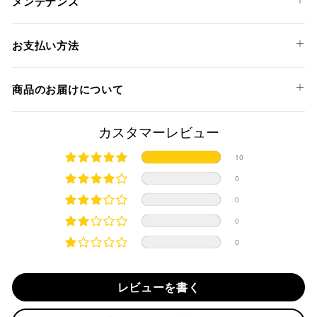
メンテナンス
CBR 250 RR '17-24
お支払い方法
以下のお支払い方法からお選び頂けます。
商品のお届けについて
クレジットカード
商品発送までの日数について
カスタマーレビュー
ご希望商品の在庫状況により異なります。 詳しくは該当商品
10
ページよりご希望のカラー、材質等(オプションがある場合)を
上記クレジットカードをご利用頂けます。
0
選択後に表示される納期をご確認ください。
分割払い、リボ払い、3Dセキュア対応カードをご利用の
0
際は、『クレジットカード決済(3Dセキュア) - SBPS』を
国内在庫ありの場合
ご選択ください。
0
商品発送時に決済完了となります。
・平日16時までのご注文、お支払い完了で即日発送いたしま
0
対応支払回数について以下の通りです。
す。
・一括払い
・前払い決済（銀行振込等）の場合、15時までに弊社でのご
・分割払い (3,5,6,10,12,15,18,20,24回)
レビューを書く
入金確認が完了いたしましたら即日発送いたします。
・リボ払い
・お取り寄せ商品等を一緒にご注文の場合は、基本的にはお