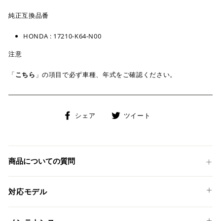
純正互換品番
HONDA : 17210-K64-N00
注意
「
こちら
」の項目で必ず車種、年式をご確認ください。
Facebook
Twitter
シェア
ツイート
で
に
シ
投
ェ
稿
ア
す
商品についての質問
す
る
る
対応モデル
HONDA