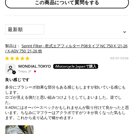
この商品について質問をする
※ 分割払い、リボ払いは決済金額が税込10,000円以上の
取り寄せ商品が揃ってからの発送になります。別で発送をご
場合のみご利用いただけます。
希望の場合は、ご対応いたしますのでご連絡をお願いいたし
※ American Expressでの分割払いのご利用には、事前
ます。
にご利用のカード会社へお申込・審査が必要となりま
SORT BY
す。
お取り寄せの場合
※ Diners Clubは分割払い非対応のため、一括払い・リ
ボ払いのみご利用頂けます。
・商品ページの納期はあくまで目安になりますので、納期が
Sprint Filter - 乾式エアフィルター P08タイプ NC 750 X '21-26
※ 手数料、利息はご利用のカード会社の定めによります
早まる場合もございます。
/ X-ADV 750 '21-26 他
ので、事前にご確認ください。
・運送状況や繁忙期の影響により遅れが生じる場合もござい
03/31/2026
ます。
MONDIAL.TOKYO
楽天ペイ
Tokyo, JP
配送送料について
良い感じです
１回のご注文で商品代金合計が¥11,000(税込）以上の場合
多分にプラシーボ効果な部分もある感じもしますが効いている感じも
は、送料が無料となります。
します。
ロゴが見える側だと思い組みつけようとしてしまいました。逆でし
※通常送料は¥770(税込)です。
た。
いつもの楽天IDとパスワードを使ってスムーズなお支払
X-ADVにはオーバースペックかもしれませんが取り付けて良かったと思
いが可能です。
います。ちなみにマフラーはアクラポですがツキが良くなった気もし
配送会社について
楽天ポイントが貯まる・使える！「簡単」「あんしん」
ます。これから走り込んで確かめます♪
「お得」な楽天ペイをご利用ください。
ヤマト運輸になります。 配送会社の指定はできかねます。