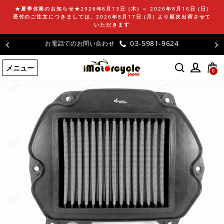
コ
★夏季休業のお知らせ★2026年8月13日 (木) ～ 2026年8月16日 (日)
ン
受付のご注文につきましては、2026年8月17日 (月) より順次出荷させて
テ
いただきます
ン
-9624
お客様の声
ツ
に
メニュー
ス
0
キ
ッ
プ
す
る