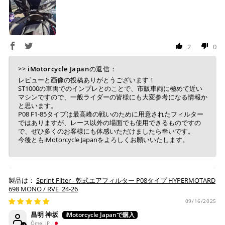
2
0
>>
iMotorcycle Japan
の返信：
レビューと画像の投稿ありがとうございます！
ST1000の車両でのインプレとのことで、市販車両に極めて近い
マシンですので、一般ライダーの皆様にも大変参考になる情報か
と思います。
P08 F1-85タイプは最高峰の戦いのために用意されたフィルター
ではありますが、レース以外の場面でも使用できるものですの
で、ぜひ多くのお客様にも体感いただけましたら幸いです。
今後ともiMotorcycle Japanをよろしくお願いいたします。
Sprint Filter - 乾式エアフィルター P08タイプ HYPERMOTARD
698 MONO / RVE '24-26
09/16/2025
昌明 神坂
Ōme, JP