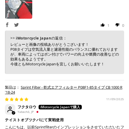
※ 楽天ポイントが貯まるのは楽天カード・楽天ポイン
ト・楽天ペイ残高でのお支払いに限ります。
※ 現在楽天ペイでご使用頂けるクレジットカードは
Visa、Mastercard、JCBのみです。
1
0
キャッシュレス決済
>>
iMotorcycle Japan
の返信：
レビューと画像の投稿ありがとうございます！
P08タイプは空気流入量と濾過性能のバランスに優れております
が、車両によってはポン付けでパワーの向上や燃費の改善などの
効果もあるようです。
今後ともiMotorcycle Japanを宜しくお願いいたします！
上記キャッシュレス決済アカウントからご希望のお支払
い方法をご選択頂き、クリックするだけで簡単に支払い
が完了します。
Sprint Filter - 乾式エアフィルター P08F1-85タイプ CB 1000 R
※ ご利用には事前にPayPay、Apple Payの利用登録が
'18-24
必要です。
11/09/2025
フクタロウ
コンビニ決済
(事前決済)
Yabechō, JP
テイストオブツクバにて実戦使用
こんにちは、以前Sprintfilterのインプレッションをさせていただいたフ