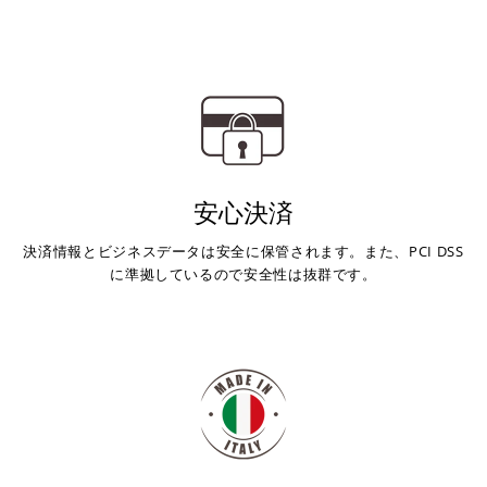
キャッシュレス決済
上記キャッシュレス決済アカウントからご希望のお支払
い方法をご選択頂き、クリックするだけで簡単に支払い
が完了します。
安心決済
※ ご利用には事前にPayPay、Apple Payの利用登録が
決済情報とビジネスデータは安全に保管されます。また、PCI DSS
必要です。
に準拠しているので安全性は抜群です。
コンビニ決済
(事前決済)
上記コンビニでお支払い頂けます。
入金確認が取れ次第、商品を手配させて頂きます。
店内端末にて操作後、レジにてお支払いください。