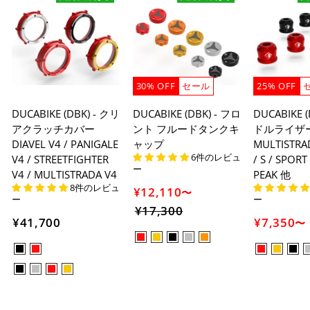
30% OFF
セール
25% OFF
DUCABIKE (DBK) - クリ
DUCABIKE (DBK) - フロ
DUCABIKE 
アクラッチカバー
ント フルードタンクキ
ドルライザ
DIAVEL V4 / PANIGALE
ャップ
MULTISTRAD
6件のレビュ
V4 / STREETFIGHTER
/ S / SPORT
ー
V4 / MULTISTRADA V4
PEAK 他
8件のレビュ
¥12,110
〜
ー
ー
¥17,300
セ
¥41,700
¥7,350
〜
ー
ル
価
格