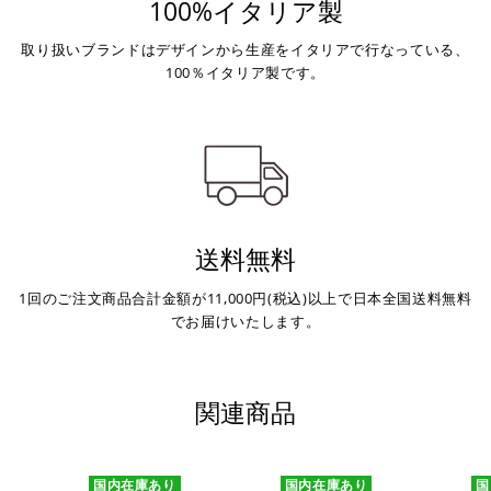
100%イタリア製
※ 支払期限はご注文日より7日以内とさせて頂いてお
取り扱いブランドはデザインから生産をイタリアで行なっている、
り、万が一過ぎてしまった場合は自動でご注文はキャン
100％イタリア製です。
セルとなります。
※ 税込300,000円以上のお買い物の際にはご利用頂けま
せん。
※ お支払いは現金のみとなります。
銀行振込
(事前決済)
送料無料
1回のご注文商品合計金額が11,000円(税込)以上で日本全国送料無料
でお届けいたします。
ご注文時に情報をお知らせ致しますので、指定の口座に
お振り込みください。
入金確認が取れ次第、商品を手配させて頂きます。
関連商品
※ お支払期限はご注文日より7日以内とさせて頂いてお
り、万が一過ぎてしまった場合はご注文をキャンセルさ
せて頂きます。
国内在庫あり
国内在庫あり
国
※ 振込手数料はご負担ください。