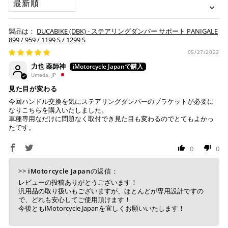
お取り寄せの場合
※ Diners Clubは分割払い非対応のため、一括払い・リ
ボ払いのみご利用頂けます。
・商品ページの納期はあくまで目安になりますので、納期が
DUCABIKE (DBK) - ステアリングダンパー サポート PANIGALE
※ 手数料、利息はご利用のカード会社の定めによります
早まる場合もございます。
899 / 959 / 1199 S / 1299 S
ので、事前にご確認ください。
・運送状況や繁忙期の影響により遅れが生じる場合もござい
05/27/2023
ます。
力也 薬師神
楽天ペイ
Umeda, JP
配送送料について
見た目が変わる
１回のご注文で商品代金合計が¥11,000(税込）以上の場合
今回ハンドル交換を気にステアリングダンパーのブラケットが必要に
は、送料が無料となります。
なりこちらを購入いたしました。
車種専用なだけに問題なく取付でき見た目も変わるのでとてもよかっ
※通常送料は¥770(税込)です。
たです。
いつもの楽天IDとパスワードを使ってスムーズなお支払
いが可能です。
配送会社について
0
0
楽天ポイントが貯まる・使える！「簡単」「あんしん」
「お得」な楽天ペイをご利用ください。
ヤマト運輸になります。 配送会社の指定はできかねます。
>>
iMotorcycle Japan
の返信：
※ 楽天ポイントが貯まるのは楽天カード・楽天ポイン
レビューの投稿ありがとうございます！
汎用品の取り扱いもございますが、ほとんどが専用設計ですの
ト・楽天ペイ残高でのお支払いに限ります。
で、どれも安心してご使用頂けます！
※ 現在楽天ペイでご使用頂けるクレジットカードは
今後ともiMotorcycle Japanを宜しくお願いいたします！
Visa、Mastercard、JCBのみです。