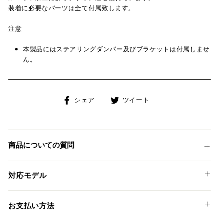
装着に必要なパーツは全て付属致します。
注意
本製品にはステアリングダンパー及びブラケットは付属しませ
ん。
Facebook
Twitter
シェア
ツイート
で
に
シ
投
ェ
稿
ア
す
商品についての質問
す
る
る
対応モデル
DUCATI
お支払い方法