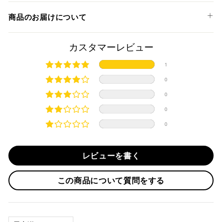
MULTISTRADA V4 '21-25
以下のお支払い方法からお選び頂けます。
MULTISTRADA V4 S '21-25
商品のお届けについて
(PIKES PEAKには
こちら
の製品が適合します。)
クレジットカード
商品発送までの日数について
カスタマーレビュー
ご希望商品の在庫状況により異なります。 詳しくは該当商品
1
ページよりご希望のカラー、材質等(オプションがある場合)を
上記クレジットカードをご利用頂けます。
0
選択後に表示される納期をご確認ください。
分割払い、リボ払い、3Dセキュア対応カードをご利用の
0
際は、『クレジットカード決済(3Dセキュア) - SBPS』を
国内在庫ありの場合
ご選択ください。
0
商品発送時に決済完了となります。
・平日16時までのご注文、お支払い完了で即日発送いたしま
0
対応支払回数について以下の通りです。
す。
・一括払い
・前払い決済（銀行振込等）の場合、15時までに弊社でのご
・分割払い (3,5,6,10,12,15,18,20,24回)
レビューを書く
入金確認が完了いたしましたら即日発送いたします。
・リボ払い
・お取り寄せ商品等を一緒にご注文の場合は、基本的にはお
この商品について質問をする
※ 分割払い、リボ払いは決済金額が税込10,000円以上の
取り寄せ商品が揃ってからの発送になります。別で発送をご
場合のみご利用いただけます。
希望の場合は、ご対応いたしますのでご連絡をお願いいたし
※ American Expressでの分割払いのご利用には、事前
ます。
にご利用のカード会社へお申込・審査が必要となりま
SORT BY
す。