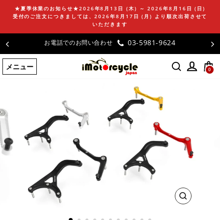
コ
★夏季休業のお知らせ★2026年8月13日 (木) ～ 2026年8月16日 (日)
ン
受付のご注文につきましては、2026年8月17日 (月) より順次出荷させて
テ
いただきます
ン
03-5981-9624
お電話でのお問い合わせ
ツ
に
メニュー
ス
0
キ
ッ
プ
す
る
閉
じ
る