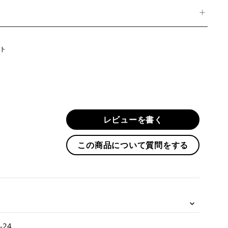
Twitter
ト
に
投
稿
す
る
レビューを書く
この商品について質問をする
-24