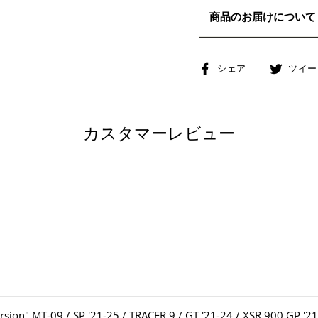
商品のお届けについて
Facebook
シェア
ツイー
で
シ
ェ
カスタマーレビュー
ア
す
る
T-09 / SP '21-25 / TRACER 9 / GT '21-24 / XSR 900 GP '21