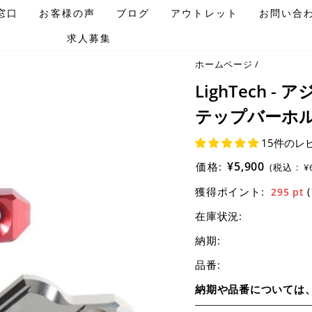
窓口
お客様の声
ブログ
アウトレット
お問い合
求人募集
ホームページ
/
LighTech
テップバーホル
15件のレ
¥5,900
価格:
(税込 :
¥
獲得ポイント:
295
pt
在庫状況:
納期:
品番:
納期や品番については