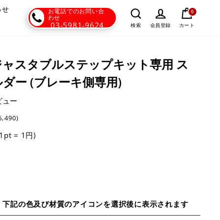
わせ
お電話でのお問い合
0
わせ
03-5981-9624
カート
検索
会員登録
 - アジャスタブルステップキット専用 ス
ダー (ブレーキ側専用)
ビュー
6,490)
(1pt = 1円)
、下記の色及び材質のアイコンを選択後に表示されます