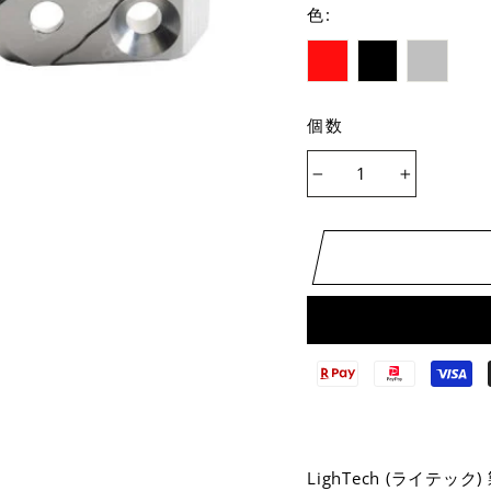
色
:
個数
−
+
LighTech (ライ