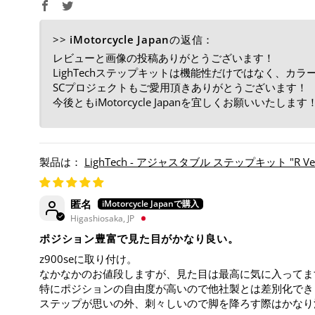
>>
iMotorcycle Japan
の返信：
レビューと画像の投稿ありがとうございます！
LighTechステップキットは機能性だけではなく、
SCプロジェクトもご愛用頂きありがとうございます！
今後ともiMotorcycle Japanを宜しくお願いいたします
LighTech - アジャスタブル ステップキット "R Versi
匿名
Higashiosaka, JP
ポジション豊富で見た目がかなり良い。
z900seに取り付け。
なかなかのお値段しますが、見た目は最高に気に入ってま
特にポジションの自由度が高いので他社製とは差別化でき
ステップが思いの外、刺々しいので脚を降ろす際はかなり