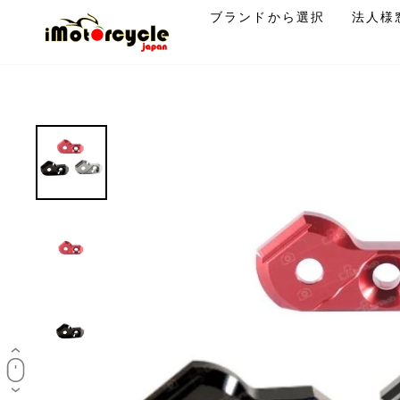
コ
ブランドから選択
法人様
ン
テ
ン
ツ
に
ス
キ
ッ
プ
す
る