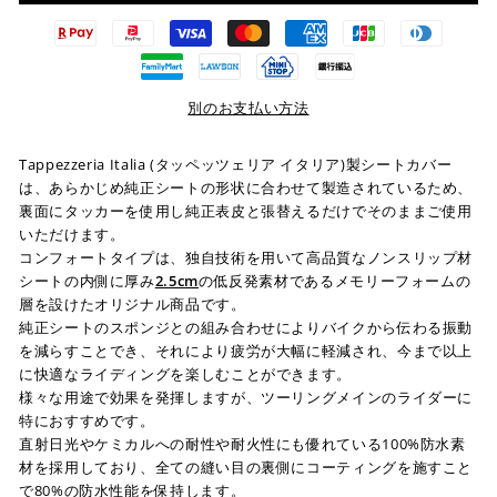
別のお支払い方法
Tappezzeria Italia (タッペッツェリア イタリア)製シートカバー
は、あらかじめ純正シートの形状に合わせて製造されているため、
裏面にタッカーを使用し純正表皮と張替えるだけでそのままご使用
いただけます。
コンフォートタイプは、独自技術を用いて高品質なノンスリップ材
シートの内側に厚み
2.5cm
の低反発素材であるメモリーフォームの
層を設けたオリジナル商品です。
純正シートのスポンジとの組み合わせによりバイクから伝わる振動
を減らすことでき、それにより疲労が大幅に軽減され、今まで以上
に快適なライディングを楽しむことができます。
様々な用途で効果を発揮しますが、ツーリングメインのライダーに
特におすすめです。
直射日光やケミカルへの耐性や耐火性にも優れている100%防水素
材を採用しており、全ての縫い目の裏側にコーティングを施すこと
で80%の防水性能を保持します。