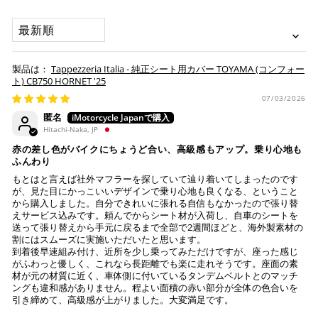
配送会社について
楽天ポイントが貯まる・使える！「簡単」「あんしん」
承諾
SORT BY
「お得」な楽天ペイをご利用ください。
本サービスをご利用いただく場合、下記事項について同意い
ヤマト運輸になります。 配送会社の指定はできかねます。
ただいたものとみなします。
※ 楽天ポイントが貯まるのは楽天カード・楽天ポイン
Tappezzeria Italia - 純正シート用カバー TOYAMA (コンフォー
納期について
ト・楽天ペイ残高でのお支払いに限ります。
ト) CB750 HORNET '25
※ 現在楽天ペイでご使用頂けるクレジットカードは
お預かりするシートは間違いなく該当車種専用の純正シ
07/03/2026
Visa、Mastercard、JCBのみです。
ートで、加工をしていない
匿名
純正シートにダメージはない (シートベースの歪みや割
Hitachi-Naka, JP
れ、スポンジの破れ等)
キャッシュレス決済
赤の差し色がバイクにちょうど合い、高級感もアップ。乗り心地も
注意事項
ふんわり
もとはと言えば社外マフラーを探していて辿り着いてしまったのです
Tappezzeria Italia製品は、純正シートの形状に合わせて
が、見た目にかっこいいデザインで乗り心地も良くなる、ということ
製造されておりますが、シートの状態により弊社で作業
から購入しました。自分できれいに張れる自信もなかったので張り替
えサービス込みです。頼んでからシート材が入荷し、自車のシートを
上記キャッシュレス決済アカウントからご希望のお支払
不可と判断した場合には、ご連絡の上返送させていただ
送って張り替えから手元に戻るまで全部で2週間ほどと、海外製素材の
い方法をご選択頂き、クリックするだけで簡単に支払い
く場合もございます。
割にはスムーズに実施いただいたと思います。
が完了します。
送っていただいた純正シートが、適合外の車両と発覚
到着後早速組み付け、近所を少し乗ってみただけですが、座った感じ
し、それにより不具合等生じた際には、弊社は一切の責
がふわっと優しく、これなら長距離でも楽に走れそうです。座面の素
※ ご利用には事前にPayPay、Apple Payの利用登録が
材が元の材質に近く、車体側に付いているタンデムベルトとのマッチ
任を負いません。
ングも違和感がありません。程よい面積の赤い部分が全体の色合いを
必要です。
作業後、仕上がりを確認し発送させていただきますの
引き締めて、高級感が上がりました。大変満足です。
で、その後の張り直しについてはお受けできかねます。