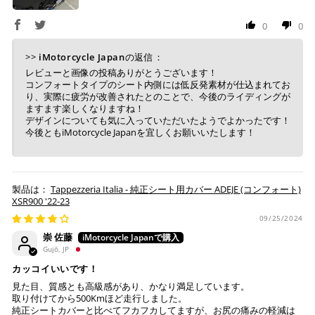
0
0
>>
iMotorcycle Japan
の返信：
レビューと画像の投稿ありがとうございます！
コンフォートタイプのシート内側には低反発素材が仕込まれてお
り、実際に疲労が改善されたとのことで、今後のライディングが
ますます楽しくなりますね！
デザインについても気に入っていただいたようでよかったです！
今後ともiMotorcycle Japanを宜しくお願いいたします！
Tappezzeria Italia - 純正シート用カバー ADEJE (コンフォート)
XSR900 '22-23
09/25/2024
崇 佐藤
Gujō, JP
カッコイいいです！
見た目、質感とも高級感があり、かなり満足しています。
取り付けてから500Kmほど走行しました。
純正シートカバーと比べてフカフカしてますが、お尻の痛みの軽減は