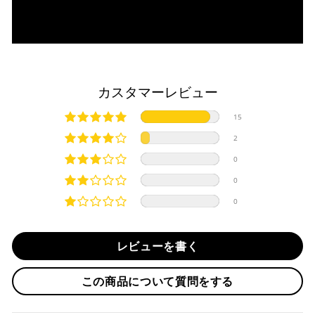
・一括払い
・前払い決済（銀行振込等）の場合、15時までに弊社でのご
・分割払い (3,5,6,10,12,15,18,20,24回)
入金確認が完了いたしましたら即日発送いたします。
・リボ払い
・お取り寄せ商品等を一緒にご注文の場合は、基本的にはお
※ 分割払い、リボ払いは決済金額が税込10,000円以上の
取り寄せ商品が揃ってからの発送になります。別で発送をご
場合のみご利用いただけます。
希望の場合は、ご対応いたしますのでご連絡をお願いいたし
カスタマーレビュー
※ American Expressでの分割払いのご利用には、事前
ます。
にご利用のカード会社へお申込・審査が必要となりま
純正シートを弊社に送って頂く際は、下記住所に
必ず
元払い
15
す。
にて発送ください。
お取り寄せの場合
※ Diners Clubは分割払い非対応のため、一括払い・リ
※着払いで発送された場合には受け取りを拒否させて頂きま
2
ボ払いのみご利用頂けます。
・商品ページの納期はあくまで目安になりますので、納期が
す。
0
※ 手数料、利息はご利用のカード会社の定めによります
早まる場合もございます。
iMotorcycle Japan
ので、事前にご確認ください。
0
・運送状況や繁忙期の影響により遅れが生じる場合もござい
〒112-0001
0
ます。
東京都文京区白山5-8-12 NFコーポ白山 102
楽天ペイ
TEL : 03-5981-9624
配送送料について
レビューを書く
１回のご注文で商品代金合計が¥11,000(税込）以上の場合
納期
は、送料が無料となります。
作業納期については、お預かりしてから約1週間程度で発送さ
この商品について質問をする
せていただきますが、受付状況により前後する場合もござい
※通常送料は¥770(税込)です。
いつもの楽天IDとパスワードを使ってスムーズなお支払
ます。
いが可能です。