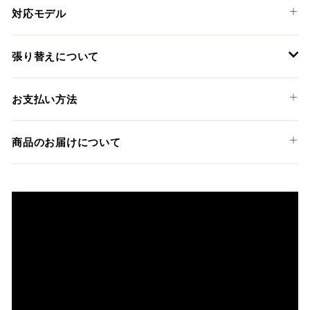
対応モデル
HONDA
張り替えについて
CRF1000L AFRICA TWIN ADVENTURE SPORTS '18-19
装着には専門知識のあるディーラーやショップでの作業を推
お支払い方法
奨しておりますが、ご希望の方には弊社でも張替えサービス
を承っております。
以下のお支払い方法からお選び頂けます。
商品のお届けについて
クレジットカード
商品発送までの日数について
ご希望商品の在庫状況により異なります。 詳しくは該当商品
ページよりご希望のカラー、材質等(オプションがある場合)を
上記クレジットカードをご利用頂けます。
選択後に表示される納期をご確認ください。
分割払い、リボ払い、3Dセキュア対応カードをご利用の
際は、『クレジットカード決済(3Dセキュア) - SBPS』を
国内在庫ありの場合
ご選択ください。
商品発送時に決済完了となります。
・平日16時までのご注文、お支払い完了で即日発送いたしま
対応支払回数について以下の通りです。
す。