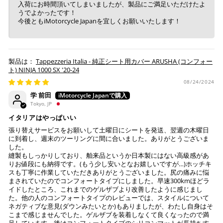
入荷にお時間頂いてしまいましたが、製品にご満足いただけたよ
うでよかったです！
今後ともiMotorcycle Japanを宜しくお願いいたします！
Tappezzeria Italia - 純正シート用カバー ARUSHA (コンフォー
ト) NINJA 1000 SX '20-24
08/24/2024
学 前田
Tokyo, JP
イタリアはやっぱいい
張り替えサービスをお願いして土曜日にシートを発送、翌週の木曜日
に到着し、週末のツーリングに間に合いました。ありがとうございま
した。
縫製もしっかりしており、舶来品というか日本製にはない高級感があ
りお値段にも納得です。(もう少し安いとなお嬉しいですが…)ホッチキ
スも丁寧に作業していただきありがとうございました。尻の痛みに悩
まされていたのでコンフォートタイプにしました。早速300kmほどラ
イドしたところ、これまでのゲルザブより改善したように感じまし
た。他の人のコンフォートタイプのレビューでは、スタイルについて
ネガティブな意見(ダウンみたいとか)もありましたが、わたし自身はそ
こまで感じませんでした。ゲルザブを装着しなくて良くなったので満
足しています。後はコンフォートタイプのシリコンマットが長持ちす