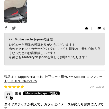
コンビニ決済
(事前決済)
1
0
上記コンビニでお支払い頂けます。
入金確認が取れ次第、商品を手配させて頂きます。
>>
iMotorcycle Japan
の返信：
店内端末にて操作後、レジにてお支払いください。
レビューと画像の投稿ありがとうございます！
赤のアクセントカラーがバイクにしっくり馴染み、乗り心地も良
※ 支払期限はご注文日より7日以内とさせて頂いてお
くなったとのお言葉嬉しいです！
り、万が一過ぎてしまった場合は自動でご注文はキャン
今後ともiMotorcycle Japanを宜しくお願いいたします！
セルとなります。
※ 税込300,000円以上のお買い物の際にはご利用頂けま
せん。
※ お支払いは現金のみとなります。
Tappezzeria Italia - 純正シート用カバー SIHLAR (コンフォー
ト) TRIDENT 660 '21-25
04/16/2026
銀行振込
(事前決済)
匿名
ダイヤステッチが映えて、ガラッとイメージが変わりお気に入りで
す