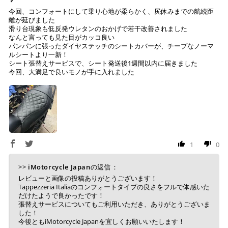
ご注文時に情報をお知らせ致しますので、指定の口座に
今回、コンフォートにして乗り心地が柔らかく、尻休みまでの航続距
離が延びました
お振り込みください。
滑り台現象も低反発ウレタンのおかげで若干改善されました
入金確認が取れ次第、商品を手配させて頂きます。
なんと言っても見た目がカッコ良い
パンパンに張ったダイヤステッチのシートカバーが、チープなノーマ
※ お支払期限はご注文日より7日以内とさせて頂いてお
ルシートより一新！
シート張替えサービスで、シート発送後1週間以内に届きました
り、万が一過ぎてしまった場合はご注文をキャンセルさ
今回、大満足で良いモノが手に入れました
せて頂きます。
※ 振込手数料はご負担ください。
1
0
>>
iMotorcycle Japan
の返信：
レビューと画像の投稿ありがとうございます！
Tappezzeria Italiaのコンフォートタイプの良さをフルで体感いた
だけたようで良かったです！
張替えサービスについてもご利用いただき、ありがとうございま
した！
今後ともiMotorcycle Japanを宜しくお願いいたします！