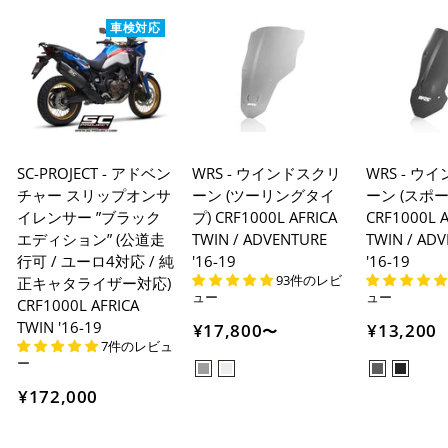
車検対応
SC-PROJECT - アドベン
WRS - ウインドスクリ
WRS - ウ
チャー スリップオンサ
ーン (ツーリングタイ
ーン (スポ
イレンサー ”ブラック
プ) CRF1000L AFRICA
CRF1000L A
エディション” (公道走
TWIN / ADVENTURE
TWIN / AD
行可 / ユーロ4対応 / 純
'16-19
'16-19
93件のレビ
正キャタライザー対応)
ュー
ュー
CRF1000L AFRICA
TWIN '16-19
¥17,800
¥13,200
〜
7件のレビュ
ー
¥172,000