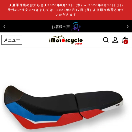
コ
★夏季休業のお知らせ★2026年8月13日 (木) ～ 2026年8月16日 (日)
ン
受付のご注文につきましては、2026年8月17日 (月) より順次出荷させて
テ
いただきます
ン
お客様の声
ツ
に
メニュー
ス
0
キ
ッ
プ
す
る