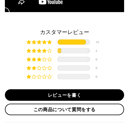
・分割払い (3,5,6,10,12,15,18,20,24回)
入金確認が完了いたしましたら即日発送いたします。
・リボ払い
・お取り寄せ商品等を一緒にご注文の場合は、基本的にはお
※ 分割払い、リボ払いは決済金額が税込10,000円以上の
取り寄せ商品が揃ってからの発送になります。別で発送をご
場合のみご利用いただけます。
希望の場合は、ご対応いたしますのでご連絡をお願いいたし
カスタマーレビュー
※ American Expressでの分割払いのご利用には、事前
ます。
にご利用のカード会社へお申込・審査が必要となりま
純正シートを弊社に送って頂く際は、下記住所に
必ず
元払い
15
す。
にて発送ください。
お取り寄せの場合
※ Diners Clubは分割払い非対応のため、一括払い・リ
※着払いで発送された場合には受け取りを拒否させて頂きま
2
ボ払いのみご利用頂けます。
・商品ページの納期はあくまで目安になりますので、納期が
す。
0
※ 手数料、利息はご利用のカード会社の定めによります
早まる場合もございます。
iMotorcycle Japan
ので、事前にご確認ください。
0
・運送状況や繁忙期の影響により遅れが生じる場合もござい
〒112-0001
0
ます。
東京都文京区白山5-8-12 NFコーポ白山 102
楽天ペイ
TEL : 03-5981-9624
配送送料について
レビューを書く
１回のご注文で商品代金合計が¥11,000(税込）以上の場合
納期
は、送料が無料となります。
作業納期については、お預かりしてから約1週間程度で発送さ
この商品について質問をする
せていただきますが、受付状況により前後する場合もござい
※通常送料は¥770(税込)です。
いつもの楽天IDとパスワードを使ってスムーズなお支払
ます。
いが可能です。
配送会社について
楽天ポイントが貯まる・使える！「簡単」「あんしん」