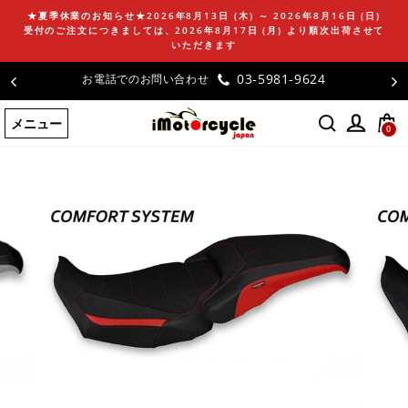
コ
★夏季休業のお知らせ★2026年8月13日 (木) ～ 2026年8月16日 (日)
ン
受付のご注文につきましては、2026年8月17日 (月) より順次出荷させて
テ
いただきます
ン
お客様の声
ツ
に
メニュー
ス
0
キ
ッ
プ
す
る