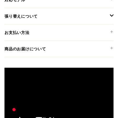
HONDA
張り替えについて
CB650R '19-22
装着には専門知識のあるディーラーやショップでの作業を推
お支払い方法
奨しておりますが、ご希望の方には弊社でも張替えサービス
を承っております。
以下のお支払い方法からお選び頂けます。
商品のお届けについて
クレジットカード
商品発送までの日数について
ご希望商品の在庫状況により異なります。 詳しくは該当商品
ページよりご希望のカラー、材質等(オプションがある場合)を
上記クレジットカードをご利用頂けます。
選択後に表示される納期をご確認ください。
分割払い、リボ払い、3Dセキュア対応カードをご利用の
際は、『クレジットカード決済(3Dセキュア) - SBPS』を
国内在庫ありの場合
ご選択ください。
商品発送時に決済完了となります。
・平日16時までのご注文、お支払い完了で即日発送いたしま
対応支払回数について以下の通りです。
す。
・一括払い
・前払い決済（銀行振込等）の場合、15時までに弊社でのご