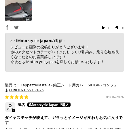
1
0
上記コンビニでお支払い頂けます。
入金確認が取れ次第、商品を手配させて頂きます。
>>
iMotorcycle Japan
の返信：
店内端末にて操作後、レジにてお支払いください。
レビューと画像の投稿ありがとうございます！
赤のアクセントカラーがバイクにしっくり馴染み、乗り心地も良
※ 支払期限はご注文日より7日以内とさせて頂いてお
くなったとのお言葉嬉しいです！
り、万が一過ぎてしまった場合は自動でご注文はキャン
今後ともiMotorcycle Japanを宜しくお願いいたします！
セルとなります。
※ 税込300,000円以上のお買い物の際にはご利用頂けま
せん。
※ お支払いは現金のみとなります。
Tappezzeria Italia - 純正シート用カバー SIHLAR (コンフォー
ト) TRIDENT 660 '21-25
04/16/2026
銀行振込
(事前決済)
匿名
ダイヤステッチが映えて、ガラッとイメージが変わりお気に入りで
す
ご注文時に情報をお知らせ致しますので、指定の口座に