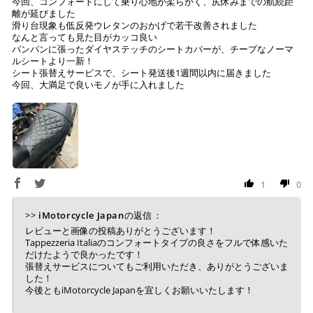
今回、コンフォートにして乗り心地が柔らかく、尻休みまでの航続距
離が延びました
お振り込みください。
滑り台現象も低反発ウレタンのおかげで若干改善されました
入金確認が取れ次第、商品を手配させて頂きます。
なんと言っても見た目がカッコ良い
パンパンに張ったダイヤステッチのシートカバーが、チープなノーマ
※ お支払期限はご注文日より7日以内とさせて頂いてお
ルシートより一新！
シート張替えサービスで、シート発送後1週間以内に届きました
り、万が一過ぎてしまった場合はご注文をキャンセルさ
今回、大満足で良いモノが手に入れました
せて頂きます。
※ 振込手数料はご負担ください。
1
0
>>
iMotorcycle Japan
の返信：
レビューと画像の投稿ありがとうございます！
Tappezzeria Italiaのコンフォートタイプの良さをフルで体感いた
だけたようで良かったです！
張替えサービスについてもご利用いただき、ありがとうございま
した！
今後ともiMotorcycle Japanを宜しくお願いいたします！