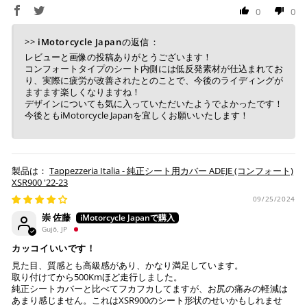
0
0
>>
iMotorcycle Japan
の返信：
レビューと画像の投稿ありがとうございます！
コンフォートタイプのシート内側には低反発素材が仕込まれてお
り、実際に疲労が改善されたとのことで、今後のライディングが
ますます楽しくなりますね！
デザインについても気に入っていただいたようでよかったです！
今後ともiMotorcycle Japanを宜しくお願いいたします！
Tappezzeria Italia - 純正シート用カバー ADEJE (コンフォート)
XSR900 '22-23
09/25/2024
崇 佐藤
Gujō, JP
カッコイいいです！
見た目、質感とも高級感があり、かなり満足しています。
取り付けてから500Kmほど走行しました。
純正シートカバーと比べてフカフカしてますが、お尻の痛みの軽減は
あまり感じません。これはXSR900のシート形状のせいかもしれませ