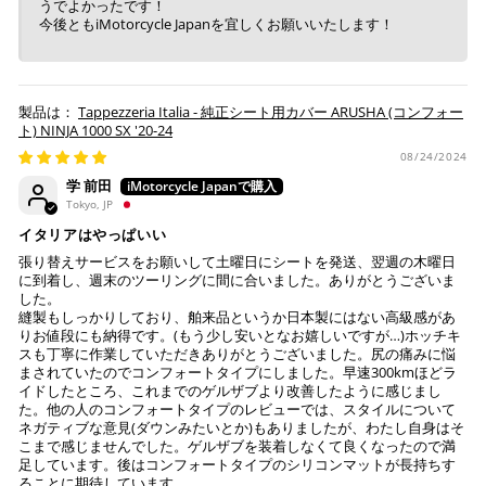
うでよかったです！
今後ともiMotorcycle Japanを宜しくお願いいたします！
Tappezzeria Italia - 純正シート用カバー ARUSHA (コンフォー
ト) NINJA 1000 SX '20-24
08/24/2024
学 前田
Tokyo, JP
イタリアはやっぱいい
張り替えサービスをお願いして土曜日にシートを発送、翌週の木曜日
に到着し、週末のツーリングに間に合いました。ありがとうございま
した。
縫製もしっかりしており、舶来品というか日本製にはない高級感があ
りお値段にも納得です。(もう少し安いとなお嬉しいですが…)ホッチキ
スも丁寧に作業していただきありがとうございました。尻の痛みに悩
まされていたのでコンフォートタイプにしました。早速300kmほどラ
イドしたところ、これまでのゲルザブより改善したように感じまし
た。他の人のコンフォートタイプのレビューでは、スタイルについて
ネガティブな意見(ダウンみたいとか)もありましたが、わたし自身はそ
こまで感じませんでした。ゲルザブを装着しなくて良くなったので満
足しています。後はコンフォートタイプのシリコンマットが長持ちす
ることに期待しています。