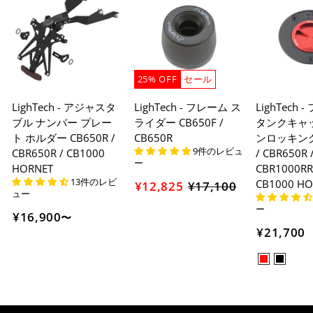
25% OFF
セール
LighTech - アジャスタ
LighTech - フレーム ス
LighTech
ブル ナンバー プレー
ライダー CB650F /
タンクキャッ
ト ホルダー CB650R /
CB650R
ンロッキング)
9件のレビュ
CBR650R / CB1000
/ CBR650R 
ー
HORNET
CBR1000RR-
13件のレビ
CB1000 H
¥12,825
¥17,100
セ
ュー
ー
ー
¥16,900
〜
ル
¥21,700
価
格