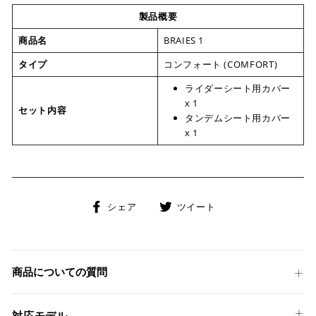
製品概要
商品名
BRAIES 1
タイプ
コンフォート (COMFORT)
ライダーシート用カバー
x 1
セット内容
タンデムシート用カバー
x 1
Facebook
Twitter
シェア
ツイート
で
に
シ
投
ェ
稿
ア
す
商品についての質問
す
る
る
対応モデル