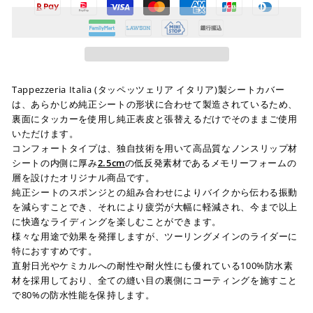
Tappezzeria Italia (タッペッツェリア イタリア)製シートカバー
は、あらかじめ純正シートの形状に合わせて製造されているため、
裏面にタッカーを使用し純正表皮と張替えるだけでそのままご使用
いただけます。
コンフォートタイプは、独自技術を用いて高品質なノンスリップ材
シートの内側に厚み
2.5cm
の低反発素材であるメモリーフォームの
層を設けたオリジナル商品です。
純正シートのスポンジとの組み合わせによりバイクから伝わる振動
を減らすことでき、それにより疲労が大幅に軽減され、今まで以上
に快適なライディングを楽しむことができます。
様々な用途で効果を発揮しますが、ツーリングメインのライダーに
特におすすめです。
直射日光やケミカルへの耐性や耐火性にも優れている100%防水素
材を採用しており、全ての縫い目の裏側にコーティングを施すこと
で80%の防水性能を保持します。