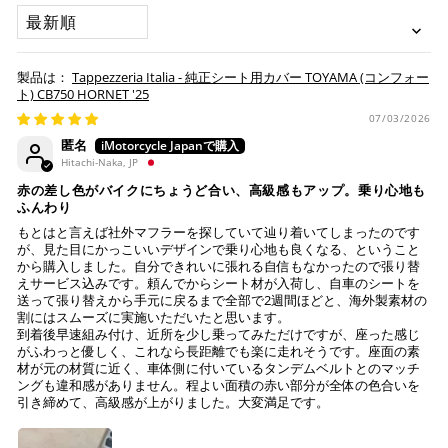
承諾
SORT BY
「お得」な楽天ペイをご利用ください。
本サービスをご利用いただく場合、下記事項について同意い
ヤマト運輸になります。 配送会社の指定はできかねます。
ただいたものとみなします。
※ 楽天ポイントが貯まるのは楽天カード・楽天ポイン
Tappezzeria Italia - 純正シート用カバー TOYAMA (コンフォー
納期について
ト・楽天ペイ残高でのお支払いに限ります。
ト) CB750 HORNET '25
※ 現在楽天ペイでご使用頂けるクレジットカードは
お預かりするシートは間違いなく該当車種専用の純正シ
07/03/2026
Visa、Mastercard、JCBのみです。
ートで、加工をしていない
匿名
純正シートにダメージはない (シートベースの歪みや割
Hitachi-Naka, JP
れ、スポンジの破れ等)
キャッシュレス決済
赤の差し色がバイクにちょうど合い、高級感もアップ。乗り心地も
注意事項
ふんわり
もとはと言えば社外マフラーを探していて辿り着いてしまったのです
Tappezzeria Italia製品は、純正シートの形状に合わせて
が、見た目にかっこいいデザインで乗り心地も良くなる、ということ
製造されておりますが、シートの状態により弊社で作業
から購入しました。自分できれいに張れる自信もなかったので張り替
えサービス込みです。頼んでからシート材が入荷し、自車のシートを
上記キャッシュレス決済アカウントからご希望のお支払
不可と判断した場合には、ご連絡の上返送させていただ
送って張り替えから手元に戻るまで全部で2週間ほどと、海外製素材の
い方法をご選択頂き、クリックするだけで簡単に支払い
く場合もございます。
割にはスムーズに実施いただいたと思います。
が完了します。
送っていただいた純正シートが、適合外の車両と発覚
到着後早速組み付け、近所を少し乗ってみただけですが、座った感じ
し、それにより不具合等生じた際には、弊社は一切の責
がふわっと優しく、これなら長距離でも楽に走れそうです。座面の素
※ ご利用には事前にPayPay、Apple Payの利用登録が
材が元の材質に近く、車体側に付いているタンデムベルトとのマッチ
任を負いません。
ングも違和感がありません。程よい面積の赤い部分が全体の色合いを
必要です。
作業後、仕上がりを確認し発送させていただきますの
引き締めて、高級感が上がりました。大変満足です。
で、その後の張り直しについてはお受けできかねます。
コンビニ決済
(事前決済)