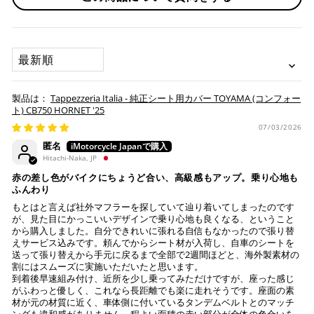
せていただきますが、受付状況により前後する場合もござい
※通常送料は¥770(税込)です。
いつもの楽天IDとパスワードを使ってスムーズなお支払
ます。
いが可能です。
配送会社について
楽天ポイントが貯まる・使える！「簡単」「あんしん」
承諾
SORT BY
「お得」な楽天ペイをご利用ください。
本サービスをご利用いただく場合、下記事項について同意い
ヤマト運輸になります。 配送会社の指定はできかねます。
ただいたものとみなします。
※ 楽天ポイントが貯まるのは楽天カード・楽天ポイン
Tappezzeria Italia - 純正シート用カバー TOYAMA (コンフォー
納期について
ト・楽天ペイ残高でのお支払いに限ります。
ト) CB750 HORNET '25
※ 現在楽天ペイでご使用頂けるクレジットカードは
お預かりするシートは間違いなく該当車種専用の純正シ
07/03/2026
Visa、Mastercard、JCBのみです。
ートで、加工をしていない
匿名
純正シートにダメージはない (シートベースの歪みや割
Hitachi-Naka, JP
れ、スポンジの破れ等)
キャッシュレス決済
赤の差し色がバイクにちょうど合い、高級感もアップ。乗り心地も
注意事項
ふんわり
もとはと言えば社外マフラーを探していて辿り着いてしまったのです
Tappezzeria Italia製品は、純正シートの形状に合わせて
が、見た目にかっこいいデザインで乗り心地も良くなる、ということ
製造されておりますが、シートの状態により弊社で作業
から購入しました。自分できれいに張れる自信もなかったので張り替
えサービス込みです。頼んでからシート材が入荷し、自車のシートを
上記キャッシュレス決済アカウントからご希望のお支払
不可と判断した場合には、ご連絡の上返送させていただ
送って張り替えから手元に戻るまで全部で2週間ほどと、海外製素材の
い方法をご選択頂き、クリックするだけで簡単に支払い
く場合もございます。
割にはスムーズに実施いただいたと思います。
が完了します。
送っていただいた純正シートが、適合外の車両と発覚
到着後早速組み付け、近所を少し乗ってみただけですが、座った感じ
し、それにより不具合等生じた際には、弊社は一切の責
がふわっと優しく、これなら長距離でも楽に走れそうです。座面の素
※ ご利用には事前にPayPay、Apple Payの利用登録が
材が元の材質に近く、車体側に付いているタンデムベルトとのマッチ
任を負いません。
ングも違和感がありません。程よい面積の赤い部分が全体の色合いを