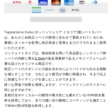
Tappezzeria Italia (タッペッツェリア イタリア)製シートカバー
は、あらかじめ純正シートの形状に合わせて製造されているため、
裏面にタッカーを使用し純正表皮と張替えるだけでそのままご使用
いただけます。
コンフォートタイプは、独自技術を用いて高品質なノンスリップ材
シートの内側に厚み
2.5cm
の低反発素材であるメモリーフォームの
層を設けたオリジナル商品です。
純正シートのスポンジとの組み合わせによりバイクから伝わる振動
を減らすことでき、それにより疲労が大幅に軽減され、今まで以上
に快適なライディングを楽しむことができます。
様々な用途で効果を発揮しますが、ツーリングメインのライダーに
特におすすめです。
直射日光やケミカルへの耐性や耐火性にも優れている100%防水素
材を採用しており、全ての縫い目の裏側にコーティングを施すこと
で80%の防水性能を保持します。