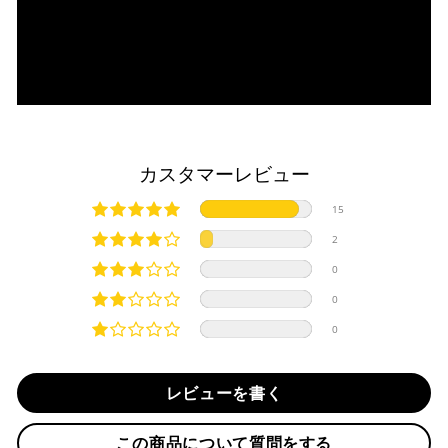
商品発送時に決済完了となります。
・平日16時までのご注文、お支払い完了で即日発送いたしま
対応支払回数について以下の通りです。
す。
・一括払い
・前払い決済（銀行振込等）の場合、15時までに弊社でのご
・分割払い (3,5,6,10,12,15,18,20,24回)
入金確認が完了いたしましたら即日発送いたします。
・リボ払い
・お取り寄せ商品等を一緒にご注文の場合は、基本的にはお
※ 分割払い、リボ払いは決済金額が税込10,000円以上の
取り寄せ商品が揃ってからの発送になります。別で発送をご
場合のみご利用いただけます。
希望の場合は、ご対応いたしますのでご連絡をお願いいたし
カスタマーレビュー
※ American Expressでの分割払いのご利用には、事前
ます。
にご利用のカード会社へお申込・審査が必要となりま
純正シートを弊社に送って頂く際は、下記住所に
必ず
元払い
15
す。
にて発送ください。
お取り寄せの場合
※ Diners Clubは分割払い非対応のため、一括払い・リ
※着払いで発送された場合には受け取りを拒否させて頂きま
2
ボ払いのみご利用頂けます。
・商品ページの納期はあくまで目安になりますので、納期が
す。
0
※ 手数料、利息はご利用のカード会社の定めによります
早まる場合もございます。
iMotorcycle Japan
ので、事前にご確認ください。
0
・運送状況や繁忙期の影響により遅れが生じる場合もござい
〒112-0001
0
ます。
東京都文京区白山5-8-12 NFコーポ白山 102
楽天ペイ
TEL : 03-5981-9624
配送送料について
レビューを書く
１回のご注文で商品代金合計が¥11,000(税込）以上の場合
納期
は、送料が無料となります。
作業納期については、お預かりしてから約1週間程度で発送さ
この商品について質問をする