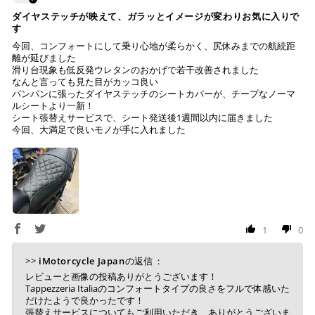
ダイヤステッチが映えて、ガラッとイメージが変わりお気に入りで
す
ご注文時に情報をお知らせ致しますので、指定の口座に
今回、コンフォートにして乗り心地が柔らかく、尻休みまでの航続距
離が延びました
お振り込みください。
滑り台現象も低反発ウレタンのおかげで若干改善されました
入金確認が取れ次第、商品を手配させて頂きます。
なんと言っても見た目がカッコ良い
パンパンに張ったダイヤステッチのシートカバーが、チープなノーマ
※ お支払期限はご注文日より7日以内とさせて頂いてお
ルシートより一新！
シート張替えサービスで、シート発送後1週間以内に届きました
り、万が一過ぎてしまった場合はご注文をキャンセルさ
今回、大満足で良いモノが手に入れました
せて頂きます。
※ 振込手数料はご負担ください。
1
0
>>
iMotorcycle Japan
の返信：
レビューと画像の投稿ありがとうございます！
Tappezzeria Italiaのコンフォートタイプの良さをフルで体感いた
だけたようで良かったです！
張替えサービスについてもご利用いただき、ありがとうございま