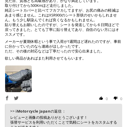
見た目、質感とも高級感があり、かなり満足しています。
取り付けてから500Kmほど走行しました。
純正シートカバーと比べてフカフカしてますが、お尻の痛みの軽減は
あまり感じません。これはXSR900のシート形状のせいかもしれませ
ん。もう少し馴染んでくれば良くなるかもしれません。
貼り替えもお願いしたのですが、シートを発送してから６日間ほどで
戻ってきました。とても丁寧に貼り替えてあり、自信のない方にはオ
ススメです。
メーカーが夏期休暇という事で入荷が1週間ほど遅れたのですが、事前
に分かっていたのなら連絡がほしかったです。
ただ、その後の対応などは丁寧だったので安心出来ました。
欲しい商品があればまた利用させてもらいます。
0
0
>>
iMotorcycle Japan
の返信：
レビューと画像の投稿ありがとうございます！
張替サービスを利用いただくことで気軽にシートをカスタムする
ことができます！