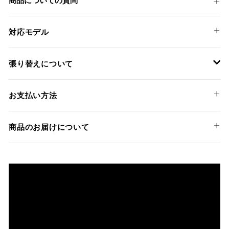
す
る
る
対応モデル
BMW
張り替えについて
F 900 XR '19-25
装着には専門知識のあるディーラーやショップでの作業を推
お支払い方法
奨しておりますが、ご希望の方には弊社でも張替えサービス
を承っております。
以下のお支払い方法からお選び頂けます。
商品のお届けについて
クレジットカード
商品発送までの日数について
ご希望商品の在庫状況により異なります。 詳しくは該当商品
ページよりご希望のカラー、材質等(オプションがある場合)を
上記クレジットカードをご利用頂けます。
選択後に表示される納期をご確認ください。
分割払い、リボ払い、3Dセキュア対応カードをご利用の
際は、『クレジットカード決済(3Dセキュア) - SBPS』を
国内在庫ありの場合
ご選択ください。