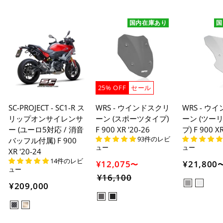
国内在庫あり
国
25% OFF
セール
SC-PROJECT - SC1-R ス
WRS - ウインドスクリ
WRS - ウ
リップオンサイレンサ
ーン (スポーツタイプ)
ーン (ツー
ー (ユーロ5対応 / 消音
F 900 XR '20-26
プ) F 900 XR
93件のレビ
バッフル付属) F 900
ュー
ュー
XR '20-24
14件のレビ
¥12,075
¥21,800
〜
ュー
¥16,100
セ
¥209,000
ー
ル
価