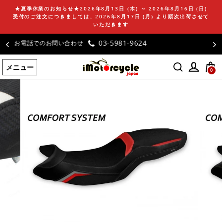
コ
★夏季休業のお知らせ★2026年8月13日 (木) ～ 2026年8月16日 (日)
ン
受付のご注文につきましては、2026年8月17日 (月) より順次出荷させて
テ
いただきます
ン
お客様の声
ツ
に
メニュー
ス
0
キ
ッ
プ
す
る