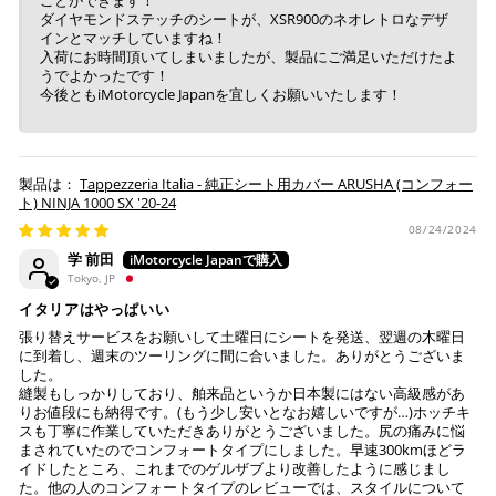
ダイヤモンドステッチのシートが、XSR900のネオレトロなデザ
インとマッチしていますね！
入荷にお時間頂いてしまいましたが、製品にご満足いただけたよ
うでよかったです！
今後ともiMotorcycle Japanを宜しくお願いいたします！
Tappezzeria Italia - 純正シート用カバー ARUSHA (コンフォー
ト) NINJA 1000 SX '20-24
08/24/2024
学 前田
Tokyo, JP
イタリアはやっぱいい
張り替えサービスをお願いして土曜日にシートを発送、翌週の木曜日
に到着し、週末のツーリングに間に合いました。ありがとうございま
した。
縫製もしっかりしており、舶来品というか日本製にはない高級感があ
りお値段にも納得です。(もう少し安いとなお嬉しいですが…)ホッチキ
スも丁寧に作業していただきありがとうございました。尻の痛みに悩
まされていたのでコンフォートタイプにしました。早速300kmほどラ
イドしたところ、これまでのゲルザブより改善したように感じまし
た。他の人のコンフォートタイプのレビューでは、スタイルについて