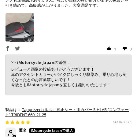
必要です。
作業後、仕上がりを確認し発送させていただきますの
引き締めて、高級感が上がりました。大変満足です。
で、その後の張り直しについてはお受けできかねます。
コンビニ決済
(事前決済)
1
0
上記コンビニでお支払い頂けます。
入金確認が取れ次第、商品を手配させて頂きます。
>>
iMotorcycle Japan
の返信：
店内端末にて操作後、レジにてお支払いください。
レビューと画像の投稿ありがとうございます！
赤のアクセントカラーがバイクにしっくり馴染み、乗り心地も良
※ 支払期限はご注文日より7日以内とさせて頂いてお
くなったとのお言葉嬉しいです！
り、万が一過ぎてしまった場合は自動でご注文はキャン
今後ともiMotorcycle Japanを宜しくお願いいたします！
セルとなります。
※ 税込300,000円以上のお買い物の際にはご利用頂けま
せん。
※ お支払いは現金のみとなります。
Tappezzeria Italia - 純正シート用カバー SIHLAR (コンフォー
ト) TRIDENT 660 '21-25
04/16/2026
銀行振込
(事前決済)
匿名