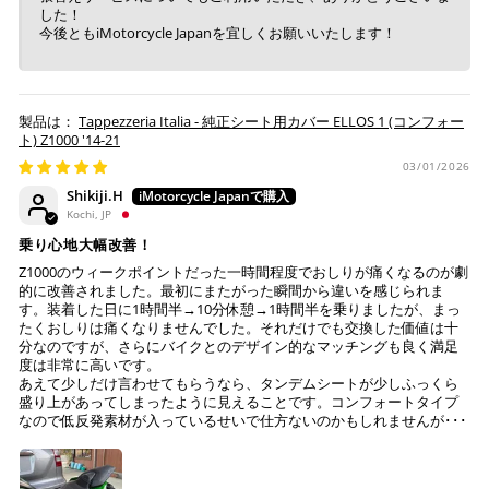
した！
今後ともiMotorcycle Japanを宜しくお願いいたします！
Tappezzeria Italia - 純正シート用カバー ELLOS 1 (コンフォー
ト) Z1000 '14-21
03/01/2026
Shikiji.H
Kochi, JP
乗り心地大幅改善！
Z1000のウィークポイントだった一時間程度でおしりが痛くなるのが劇
的に改善されました。最初にまたがった瞬間から違いを感じられま
す。装着した日に1時間半→10分休憩→1時間半を乗りましたが、まっ
たくおしりは痛くなりませんでした。それだけでも交換した価値は十
分なのですが、さらにバイクとのデザイン的なマッチングも良く満足
度は非常に高いです。
あえて少しだけ言わせてもらうなら、タンデムシートが少しふっくら
盛り上があってしまったように見えることです。コンフォートタイプ
なので低反発素材が入っているせいで仕方ないのかもしれませんが･･･