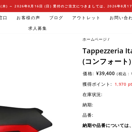
(木) ～ 2026年8月16日 (日) 受付のご注文につきましては、2026年8月
窓口
お客様の声
ブログ
アウトレット
お問い合
求人募集
ホームページ
/
Tappezzeria
(コンフォート) K 
¥39,400
価格:
(税込 :
獲得ポイント:
1,970
p
在庫状況:
納期:
品番:
納期や品番については