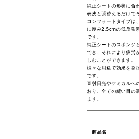
純正シートの形状に合
表皮と張替えるだけで
コンフォートタイプは
に厚み
2.5cm
の低反発
です。
純正シートのスポンジ
でき、それにより疲労
しむことができます。
様々な用途で効果を発
です。
直射日光やケミカルへの
おり、全ての縫い目の
ます。
商品名