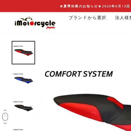
コ
★夏季休業のお知らせ★2026年8月13日 
ン
ブランドから選択
法人様
テ
ン
ツ
に
ス
キ
ッ
プ
す
る