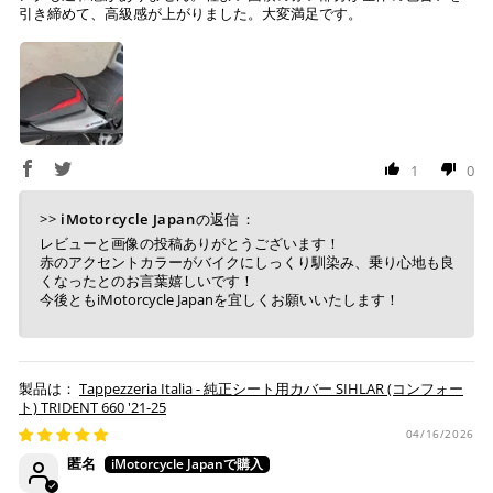
作業後、仕上がりを確認し発送させていただきますの
引き締めて、高級感が上がりました。大変満足です。
で、その後の張り直しについてはお受けできかねます。
コンビニ決済
(事前決済)
1
0
上記コンビニでお支払い頂けます。
入金確認が取れ次第、商品を手配させて頂きます。
>>
iMotorcycle Japan
の返信：
店内端末にて操作後、レジにてお支払いください。
レビューと画像の投稿ありがとうございます！
赤のアクセントカラーがバイクにしっくり馴染み、乗り心地も良
※ 支払期限はご注文日より7日以内とさせて頂いてお
くなったとのお言葉嬉しいです！
り、万が一過ぎてしまった場合は自動でご注文はキャン
今後ともiMotorcycle Japanを宜しくお願いいたします！
セルとなります。
※ 税込300,000円以上のお買い物の際にはご利用頂けま
せん。
※ お支払いは現金のみとなります。
Tappezzeria Italia - 純正シート用カバー SIHLAR (コンフォー
ト) TRIDENT 660 '21-25
04/16/2026
銀行振込
(事前決済)
匿名