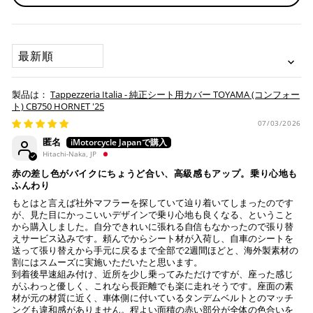
せていただきますが、受付状況により前後する場合もござい
※通常送料は¥770(税込)です。
いつもの楽天IDとパスワードを使ってスムーズなお支払
ます。
いが可能です。
配送会社について
楽天ポイントが貯まる・使える！「簡単」「あんしん」
承諾
SORT BY
「お得」な楽天ペイをご利用ください。
本サービスをご利用いただく場合、下記事項について同意い
ヤマト運輸になります。 配送会社の指定はできかねます。
ただいたものとみなします。
※ 楽天ポイントが貯まるのは楽天カード・楽天ポイン
Tappezzeria Italia - 純正シート用カバー TOYAMA (コンフォー
納期について
ト・楽天ペイ残高でのお支払いに限ります。
ト) CB750 HORNET '25
※ 現在楽天ペイでご使用頂けるクレジットカードは
お預かりするシートは間違いなく該当車種専用の純正シ
07/03/2026
Visa、Mastercard、JCBのみです。
ートで、加工をしていない
匿名
純正シートにダメージはない (シートベースの歪みや割
Hitachi-Naka, JP
れ、スポンジの破れ等)
キャッシュレス決済
赤の差し色がバイクにちょうど合い、高級感もアップ。乗り心地も
注意事項
ふんわり
もとはと言えば社外マフラーを探していて辿り着いてしまったのです
Tappezzeria Italia製品は、純正シートの形状に合わせて
が、見た目にかっこいいデザインで乗り心地も良くなる、ということ
製造されておりますが、シートの状態により弊社で作業
から購入しました。自分できれいに張れる自信もなかったので張り替
えサービス込みです。頼んでからシート材が入荷し、自車のシートを
上記キャッシュレス決済アカウントからご希望のお支払
不可と判断した場合には、ご連絡の上返送させていただ
送って張り替えから手元に戻るまで全部で2週間ほどと、海外製素材の
い方法をご選択頂き、クリックするだけで簡単に支払い
く場合もございます。
割にはスムーズに実施いただいたと思います。
が完了します。
送っていただいた純正シートが、適合外の車両と発覚
到着後早速組み付け、近所を少し乗ってみただけですが、座った感じ
し、それにより不具合等生じた際には、弊社は一切の責
がふわっと優しく、これなら長距離でも楽に走れそうです。座面の素
※ ご利用には事前にPayPay、Apple Payの利用登録が
材が元の材質に近く、車体側に付いているタンデムベルトとのマッチ
任を負いません。
ングも違和感がありません。程よい面積の赤い部分が全体の色合いを
必要です。