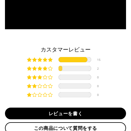
・平日16時までのご注文、お支払い完了で即日発送いたしま
対応支払回数について以下の通りです。
す。
・一括払い
・前払い決済（銀行振込等）の場合、15時までに弊社でのご
・分割払い (3,5,6,10,12,15,18,20,24回)
入金確認が完了いたしましたら即日発送いたします。
・リボ払い
・お取り寄せ商品等を一緒にご注文の場合は、基本的にはお
※ 分割払い、リボ払いは決済金額が税込10,000円以上の
取り寄せ商品が揃ってからの発送になります。別で発送をご
場合のみご利用いただけます。
希望の場合は、ご対応いたしますのでご連絡をお願いいたし
カスタマーレビュー
※ American Expressでの分割払いのご利用には、事前
ます。
にご利用のカード会社へお申込・審査が必要となりま
純正シートを弊社に送って頂く際は、下記住所に
必ず
元払い
15
す。
にて発送ください。
お取り寄せの場合
※ Diners Clubは分割払い非対応のため、一括払い・リ
※着払いで発送された場合には受け取りを拒否させて頂きま
2
ボ払いのみご利用頂けます。
・商品ページの納期はあくまで目安になりますので、納期が
す。
0
※ 手数料、利息はご利用のカード会社の定めによります
早まる場合もございます。
iMotorcycle Japan
ので、事前にご確認ください。
0
・運送状況や繁忙期の影響により遅れが生じる場合もござい
〒112-0001
0
ます。
東京都文京区白山5-8-12 NFコーポ白山 102
楽天ペイ
TEL : 03-5981-9624
配送送料について
レビューを書く
１回のご注文で商品代金合計が¥11,000(税込）以上の場合
納期
は、送料が無料となります。
作業納期については、お預かりしてから約1週間程度で発送さ
この商品について質問をする