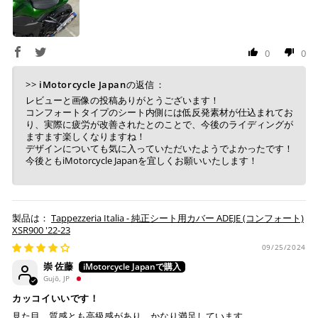
0
0
>>
iMotorcycle Japan
の返信：
レビューと画像の投稿ありがとうございます！
コンフォートタイプのシート内側には低反発素材が仕込まれてお
り、実際に疲労が改善されたとのことで、今後のライディングが
ますます楽しくなりますね！
デザインについても気に入っていただいたようでよかったです！
今後ともiMotorcycle Japanを宜しくお願いいたします！
Tappezzeria Italia - 純正シート用カバー ADEJE (コンフォート)
XSR900 '22-23
09/25/2024
崇 佐藤
Gujō, JP
カッコイいいです！
見た目、質感とも高級感があり、かなり満足しています。