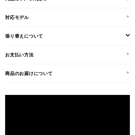
す
る
る
対応モデル
APRILIA
張り替えについて
TUAREG 660 '21-25
装着には専門知識のあるディーラーやショップでの作業を推
お支払い方法
奨しておりますが、ご希望の方には弊社でも張替えサービス
を承っております。
以下のお支払い方法からお選び頂けます。
商品のお届けについて
クレジットカード
商品発送までの日数について
ご希望商品の在庫状況により異なります。 詳しくは該当商品
ページよりご希望のカラー、材質等(オプションがある場合)を
上記クレジットカードをご利用頂けます。
選択後に表示される納期をご確認ください。
分割払い、リボ払い、3Dセキュア対応カードをご利用の
際は、『クレジットカード決済(3Dセキュア) - SBPS』を
国内在庫ありの場合
ご選択ください。
商品発送時に決済完了となります。