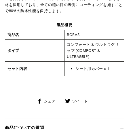
材を採用しており、全ての縫い目の裏側にコーティングを施すこと
で80%の防水性能を保持します。
製品概要
商品名
BORAS
コンフォート & ウルトラグリ
タイプ
ップ (COMFORT &
ULTRAGRIP)
セット内容
シート用カバー x 1
Facebook
Twitter
シェア
ツイート
で
に
シ
投
ェ
稿
ア
す
商品についての質問