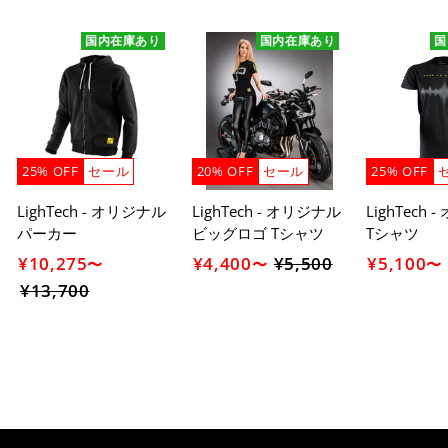
国内在庫あり
国内在庫あり
国
25% OFF
セール
20% OFF
セール
25% OFF
LighTech - オリジナル
LighTech - オリジナル
LighTech
パーカー
ビッグロゴ Tシャツ
Tシャツ
¥10,275
¥4,400
¥5,500
セ
¥5,100
〜
〜
〜
¥13,700
セ
ー
ー
ル
ル
価
価
格
格