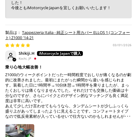
した！
今後ともiMotorcycle Japanを宜しくお願いいたします！
Tappezzeria Italia - 純正シート用カバー ELLOS 1 (コンフォー
ト) Z1000 '14-21
03/01/2026
Shikiji.H
Kochi, JP
乗り心地大幅改善！
Z1000のウィークポイントだった一時間程度でおしりが痛くなるのが劇
的に改善されました。最初にまたがった瞬間から違いを感じられま
す。装着した日に1時間半→10分休憩→1時間半を乗りましたが、まっ
たくおしりは痛くなりませんでした。それだけでも交換した価値は十
分なのですが、さらにバイクとのデザイン的なマッチングも良く満足
度は非常に高いです。
あえて少しだけ言わせてもらうなら、タンデムシートが少しふっくら
盛り上があってしまったように見えることです。コンフォートタイプ
なので低反発素材が入っているせいで仕方ないのかもしれませんが･･･