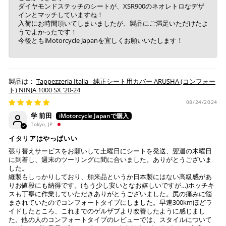
ダイヤモンドステッチのシートが、XSR900のネオレトロなデザ
インとマッチしていますね！
入荷にお時間頂いてしまいましたが、製品にご満足いただけたよ
うでよかったです！
今後ともiMotorcycle Japanを宜しくお願いいたします！
Tappezzeria Italia - 純正シート用カバー ARUSHA (コンフォー
ト) NINJA 1000 SX '20-24
08/24/2024
学 前田
Tokyo, JP
イタリアはやっぱいい
張り替えサービスをお願いして土曜日にシートを発送、翌週の木曜日
に到着し、週末のツーリングに間に合いました。ありがとうございま
した。
縫製もしっかりしており、舶来品というか日本製にはない高級感があ
りお値段にも納得です。(もう少し安いとなお嬉しいですが…)ホッチキ
スも丁寧に作業していただきありがとうございました。尻の痛みに悩
まされていたのでコンフォートタイプにしました。早速300kmほどラ
イドしたところ、これまでのゲルザブより改善したように感じまし
た。他の人のコンフォートタイプのレビューでは、スタイルについて