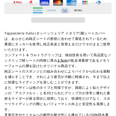
Tappezzeria Italia (タッペッツェリア イタリア)製シートカバー
は、あらかじめ純正シートの形状に合わせて製造されているため、
裏面にタッカーを使用し純正表皮と張替えるだけでそのままご使用
いただけます。
コンフォート & ウルトラグリップは、独自技術を用いて高品質なノ
ンスリップ材シートの内側に厚み
2.5cm
の低反発素材であるメモリ
ーフォームの層を設けたオリジナル商品です。
純正シートのスポンジとの組み合わせによりバイクから伝わる振動
を減らすことでき、それにより疲労が大幅に軽減され、今まで以上
に快適なライディングを楽しむことができます。
また、デザインは他のタイプと同様ですが、路面によく似たデザイ
ンの「アスファルト」と名付けられたグリップ力が非常に優れた素
材をライダーが座る部分に採用しており、快適性だけでなく、スポ
ーツライディングの際にもパフォーマンス向上と安定性を発揮しま
す。
直射日光やケミカルへの耐性や耐火性にも優れている100%防水素