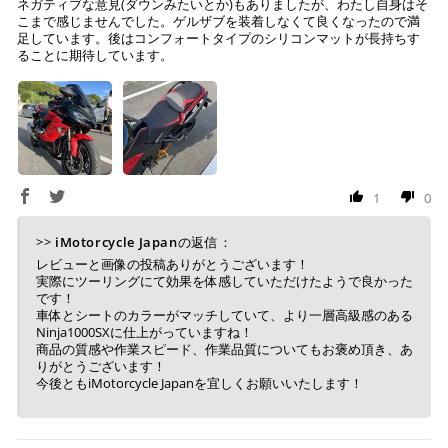
ネガティブな意見(ダウンみたいとか)もありましたが、わたし自身はそ
こまで感じませんでした。ゲルザブを装着しなくて良くなったので満
足しています。後はコンフォートタイプのシリコンマットが長持ちす
ることに期待しています。
1
0
>>
iMotorcycle Japan
の返信：
レビューと画像の投稿ありがとうございます！
実際にツーリングにて効果を体感していただけたようで良かった
です！
車体とシートのカラーがマッチしていて、より一層高級感のある
Ninja1000SXに仕上がっていますね！
商品の質感や作業スピード、作業品質についてもお褒め頂き、あ
りがとうございます！
今後ともiMotorcycle Japanを宜しくお願いいたします！