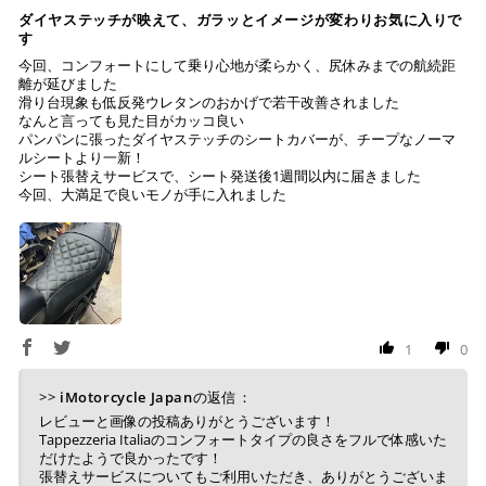
ダイヤステッチが映えて、ガラッとイメージが変わりお気に入りで
す
ご注文時に情報をお知らせ致しますので、指定の口座に
今回、コンフォートにして乗り心地が柔らかく、尻休みまでの航続距
離が延びました
お振り込みください。
滑り台現象も低反発ウレタンのおかげで若干改善されました
入金確認が取れ次第、商品を手配させて頂きます。
なんと言っても見た目がカッコ良い
パンパンに張ったダイヤステッチのシートカバーが、チープなノーマ
※ お支払期限はご注文日より7日以内とさせて頂いてお
ルシートより一新！
シート張替えサービスで、シート発送後1週間以内に届きました
り、万が一過ぎてしまった場合はご注文をキャンセルさ
今回、大満足で良いモノが手に入れました
せて頂きます。
※ 振込手数料はご負担ください。
1
0
>>
iMotorcycle Japan
の返信：
レビューと画像の投稿ありがとうございます！
Tappezzeria Italiaのコンフォートタイプの良さをフルで体感いた
だけたようで良かったです！
張替えサービスについてもご利用いただき、ありがとうございま