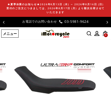
コ
★夏季休業のお知らせ★2026年8月13日 (木) ～ 2026年8月16日 (日)
ン
受付のご注文につきましては、2026年8月17日 (月) より順次出荷させて
テ
いただきます
ン
お客様の声
ツ
に
メニュー
ス
0
キ
ッ
プ
す
る