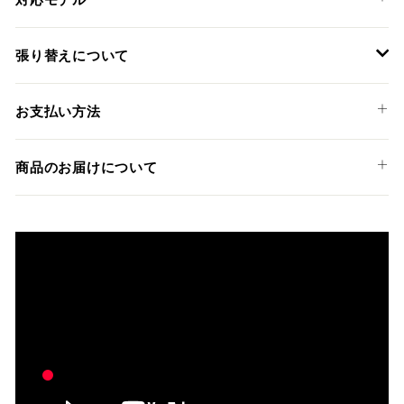
SUZUKI
張り替えについて
V-STROM 1050 '20-24
装着には専門知識のあるディーラーやショップでの作業を推
お支払い方法
奨しておりますが、ご希望の方には弊社でも張替えサービス
を承っております。
以下のお支払い方法からお選び頂けます。
商品のお届けについて
クレジットカード
商品発送までの日数について
ご希望商品の在庫状況により異なります。 詳しくは該当商品
ページよりご希望のカラー、材質等(オプションがある場合)を
上記クレジットカードをご利用頂けます。
選択後に表示される納期をご確認ください。
分割払い、リボ払い、3Dセキュア対応カードをご利用の
際は、『クレジットカード決済(3Dセキュア) - SBPS』を
国内在庫ありの場合
ご選択ください。
商品発送時に決済完了となります。
・平日16時までのご注文、お支払い完了で即日発送いたしま
対応支払回数について以下の通りです。
す。
・一括払い
・前払い決済（銀行振込等）の場合、15時までに弊社でのご