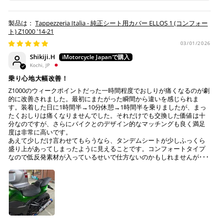
Tappezzeria Italia - 純正シート用カバー ELLOS 1 (コンフォー
ト) Z1000 '14-21
03/01/2026
Shikiji.H
Kochi, JP
乗り心地大幅改善！
Z1000のウィークポイントだった一時間程度でおしりが痛くなるのが劇
的に改善されました。最初にまたがった瞬間から違いを感じられま
す。装着した日に1時間半→10分休憩→1時間半を乗りましたが、まっ
たくおしりは痛くなりませんでした。それだけでも交換した価値は十
分なのですが、さらにバイクとのデザイン的なマッチングも良く満足
度は非常に高いです。
あえて少しだけ言わせてもらうなら、タンデムシートが少しふっくら
盛り上があってしまったように見えることです。コンフォートタイプ
なので低反発素材が入っているせいで仕方ないのかもしれませんが･･･