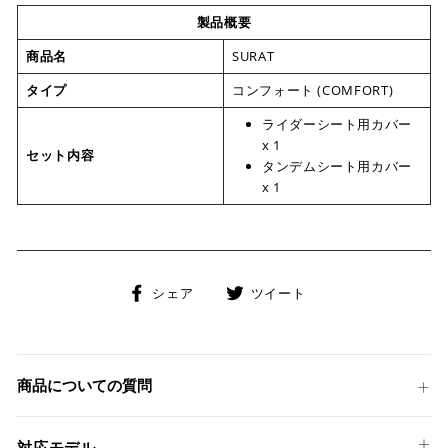
製品概要
商品名
SURAT
タイプ
コンフォート (COMFORT)
ライダーシート用カバー
x 1
セット内容
タンデムシート用カバー
x 1
Facebook
Twitter
シェア
ツイート
で
に
シ
投
ェ
稿
ア
す
商品についての質問
す
る
る
対応モデル