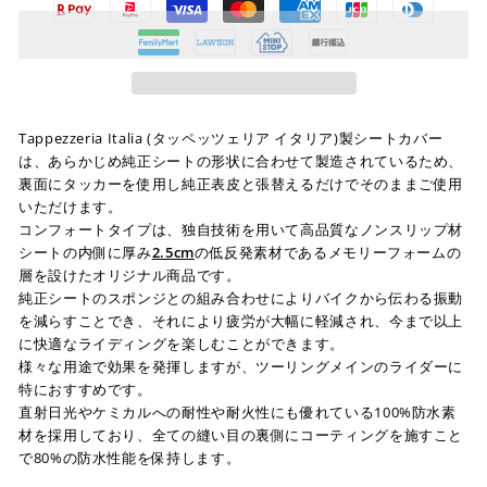
Tappezzeria Italia (タッペッツェリア イタリア)製シートカバー
は、あらかじめ純正シートの形状に合わせて製造されているため、
裏面にタッカーを使用し純正表皮と張替えるだけでそのままご使用
いただけます。
コンフォートタイプは、独自技術を用いて高品質なノンスリップ材
シートの内側に厚み
2.5cm
の低反発素材であるメモリーフォームの
層を設けたオリジナル商品です。
純正シートのスポンジとの組み合わせによりバイクから伝わる振動
を減らすことでき、それにより疲労が大幅に軽減され、今まで以上
に快適なライディングを楽しむことができます。
様々な用途で効果を発揮しますが、ツーリングメインのライダーに
特におすすめです。
直射日光やケミカルへの耐性や耐火性にも優れている100%防水素
材を採用しており、全ての縫い目の裏側にコーティングを施すこと
で80%の防水性能を保持します。