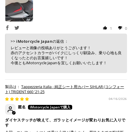
1
0
上記コンビニでお支払い頂けます。
入金確認が取れ次第、商品を手配させて頂きます。
>>
iMotorcycle Japan
の返信：
店内端末にて操作後、レジにてお支払いください。
レビューと画像の投稿ありがとうございます！
赤のアクセントカラーがバイクにしっくり馴染み、乗り心地も良
※ 支払期限はご注文日より7日以内とさせて頂いてお
くなったとのお言葉嬉しいです！
り、万が一過ぎてしまった場合は自動でご注文はキャン
今後ともiMotorcycle Japanを宜しくお願いいたします！
セルとなります。
※ 税込300,000円以上のお買い物の際にはご利用頂けま
せん。
※ お支払いは現金のみとなります。
Tappezzeria Italia - 純正シート用カバー SIHLAR (コンフォー
ト) TRIDENT 660 '21-25
04/16/2026
銀行振込
(事前決済)
匿名
ダイヤステッチが映えて、ガラッとイメージが変わりお気に入りで
す
ご注文時に情報をお知らせ致しますので、指定の口座に