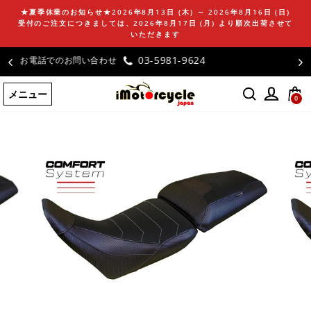
コ
★夏季休業のお知らせ★2026年8月13日 (木) ～ 2026年8月16日 (日)
ン
受付のご注文につきましては、2026年8月17日 (月) より順次出荷させて
テ
いただきます
ン
お客様の声
ツ
に
メニュー
ス
0
キ
ッ
プ
す
る