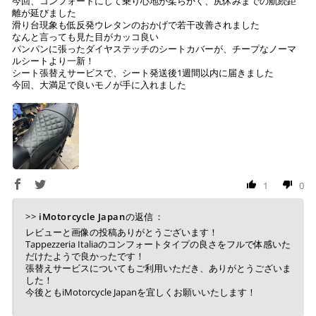
今回、コンフォートにして乗り心地が柔らかく、尻休みまでの航続距
離が延びました
お振り込みください。
滑り台現象も低反発ウレタンのおかげで若干改善されました
入金確認が取れ次第、商品を手配させて頂きます。
なんと言っても見た目がカッコ良い
パンパンに張ったダイヤステッチのシートカバーが、チープなノーマ
※ お支払期限はご注文日より7日以内とさせて頂いてお
ルシートより一新！
シート張替えサービスで、シート発送後1週間以内に届きました
り、万が一過ぎてしまった場合はご注文をキャンセルさ
今回、大満足で良いモノが手に入れました
せて頂きます。
※ 振込手数料はご負担ください。
1
0
>>
iMotorcycle Japan
の返信：
レビューと画像の投稿ありがとうございます！
Tappezzeria Italiaのコンフォートタイプの良さをフルで体感いた
だけたようで良かったです！
張替えサービスについてもご利用いただき、ありがとうございま
した！
今後ともiMotorcycle Japanを宜しくお願いいたします！