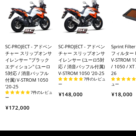
SC-PROJECT - アドベン
SC-PROJECT - アドベン
Sprint Fil
チャー スリップオンサ
チャー スリップオンサ
フィルター 
イレンサー "ブラック
イレンサー (ユーロ5対
V-STROM 10
エディション" (ユーロ
応 / 消音バッフル付属)
/ 1050 / XT 
5対応 / 消音バッフル
V-STROM 1050 '20-25
26
7件のレビュ
付属) V-STROM 1050
ー
ュー
'20-25
7件のレビュ
¥148,000
¥18,000
ー
¥172,000