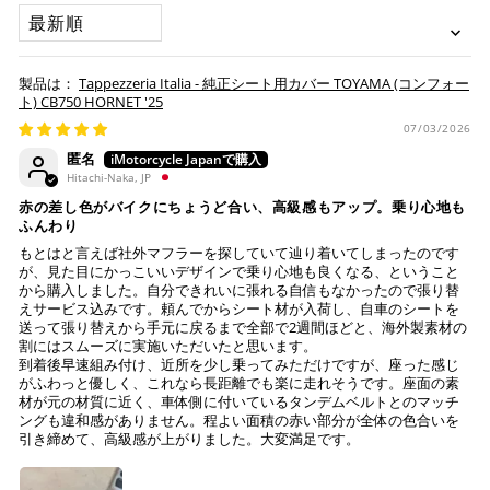
承諾
SORT BY
「お得」な楽天ペイをご利用ください。
本サービスをご利用いただく場合、下記事項について同意い
ヤマト運輸になります。 配送会社の指定はできかねます。
ただいたものとみなします。
※ 楽天ポイントが貯まるのは楽天カード・楽天ポイン
Tappezzeria Italia - 純正シート用カバー TOYAMA (コンフォー
納期について
ト・楽天ペイ残高でのお支払いに限ります。
ト) CB750 HORNET '25
※ 現在楽天ペイでご使用頂けるクレジットカードは
お預かりするシートは間違いなく該当車種専用の純正シ
07/03/2026
Visa、Mastercard、JCBのみです。
ートで、加工をしていない
匿名
純正シートにダメージはない (シートベースの歪みや割
Hitachi-Naka, JP
れ、スポンジの破れ等)
キャッシュレス決済
赤の差し色がバイクにちょうど合い、高級感もアップ。乗り心地も
注意事項
ふんわり
もとはと言えば社外マフラーを探していて辿り着いてしまったのです
Tappezzeria Italia製品は、純正シートの形状に合わせて
が、見た目にかっこいいデザインで乗り心地も良くなる、ということ
製造されておりますが、シートの状態により弊社で作業
から購入しました。自分できれいに張れる自信もなかったので張り替
えサービス込みです。頼んでからシート材が入荷し、自車のシートを
上記キャッシュレス決済アカウントからご希望のお支払
不可と判断した場合には、ご連絡の上返送させていただ
送って張り替えから手元に戻るまで全部で2週間ほどと、海外製素材の
い方法をご選択頂き、クリックするだけで簡単に支払い
く場合もございます。
割にはスムーズに実施いただいたと思います。
が完了します。
送っていただいた純正シートが、適合外の車両と発覚
到着後早速組み付け、近所を少し乗ってみただけですが、座った感じ
し、それにより不具合等生じた際には、弊社は一切の責
がふわっと優しく、これなら長距離でも楽に走れそうです。座面の素
※ ご利用には事前にPayPay、Apple Payの利用登録が
材が元の材質に近く、車体側に付いているタンデムベルトとのマッチ
任を負いません。
ングも違和感がありません。程よい面積の赤い部分が全体の色合いを
必要です。
作業後、仕上がりを確認し発送させていただきますの
引き締めて、高級感が上がりました。大変満足です。
で、その後の張り直しについてはお受けできかねます。
コンビニ決済
(事前決済)