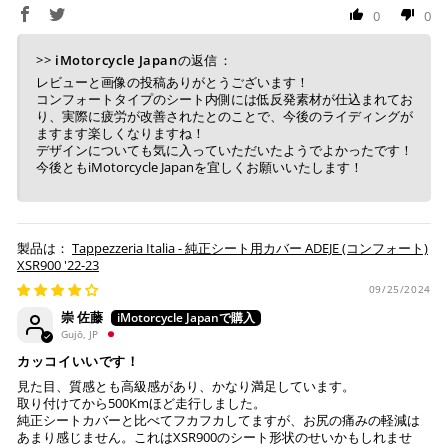
0
0
>>
iMotorcycle Japan
の返信：
レビューと画像の投稿ありがとうございます！
コンフォートタイプのシート内側には低反発素材が仕込まれてお
り、実際に疲労が改善されたとのことで、今後のライディングが
ますます楽しくなりますね！
デザインについても気に入っていただいたようでよかったです！
今後ともiMotorcycle Japanを宜しくお願いいたします！
Tappezzeria Italia - 純正シート用カバー ADEJE (コンフォート)
XSR900 '22-23
09/25/2024
崇 佐藤
Gujō, JP
カッコイいいです！
見た目、質感とも高級感があり、かなり満足しています。
取り付けてから500Kmほど走行しました。
純正シートカバーと比べてフカフカしてますが、お尻の痛みの軽減は
あまり感じません。これはXSR900のシート形状のせいかもしれませ