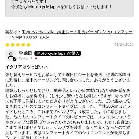
うでよかったです！
今後ともiMotorcycle Japanを宜しくお願いいたします！
Tappezzeria Italia - 純正シート用カバー ARUSHA (コンフォー
ト) NINJA 1000 SX '20-24
08/24/2024
学 前田
Tokyo, JP
イタリアはやっぱいい
張り替えサービスをお願いして土曜日にシートを発送、翌週の木曜日
に到着し、週末のツーリングに間に合いました。ありがとうございま
した。
縫製もしっかりしており、舶来品というか日本製にはない高級感があ
りお値段にも納得です。(もう少し安いとなお嬉しいですが…)ホッチキ
スも丁寧に作業していただきありがとうございました。尻の痛みに悩
まされていたのでコンフォートタイプにしました。早速300kmほどラ
イドしたところ、これまでのゲルザブより改善したように感じまし
た。他の人のコンフォートタイプのレビューでは、スタイルについて
ネガティブな意見(ダウンみたいとか)もありましたが、わたし自身はそ
こまで感じませんでした。ゲルザブを装着しなくて良くなったので満
足しています。後はコンフォートタイプのシリコンマットが長持ちす
ることに期待しています。