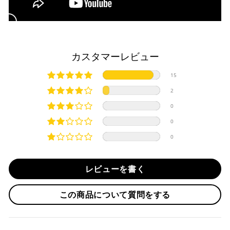
・分割払い (3,5,6,10,12,15,18,20,24回)
入金確認が完了いたしましたら即日発送いたします。
・リボ払い
・お取り寄せ商品等を一緒にご注文の場合は、基本的にはお
※ 分割払い、リボ払いは決済金額が税込10,000円以上の
取り寄せ商品が揃ってからの発送になります。別で発送をご
場合のみご利用いただけます。
希望の場合は、ご対応いたしますのでご連絡をお願いいたし
カスタマーレビュー
※ American Expressでの分割払いのご利用には、事前
ます。
にご利用のカード会社へお申込・審査が必要となりま
純正シートを弊社に送って頂く際は、下記住所に
必ず
元払い
15
す。
にて発送ください。
お取り寄せの場合
※ Diners Clubは分割払い非対応のため、一括払い・リ
※着払いで発送された場合には受け取りを拒否させて頂きま
2
ボ払いのみご利用頂けます。
・商品ページの納期はあくまで目安になりますので、納期が
す。
0
※ 手数料、利息はご利用のカード会社の定めによります
早まる場合もございます。
iMotorcycle Japan
ので、事前にご確認ください。
0
・運送状況や繁忙期の影響により遅れが生じる場合もござい
〒112-0001
0
ます。
東京都文京区白山5-8-12 NFコーポ白山 102
楽天ペイ
TEL : 03-5981-9624
配送送料について
レビューを書く
１回のご注文で商品代金合計が¥11,000(税込）以上の場合
納期
は、送料が無料となります。
作業納期については、お預かりしてから約1週間程度で発送さ
この商品について質問をする
せていただきますが、受付状況により前後する場合もござい
※通常送料は¥770(税込)です。
いつもの楽天IDとパスワードを使ってスムーズなお支払
ます。
いが可能です。
配送会社について
楽天ポイントが貯まる・使える！「簡単」「あんしん」