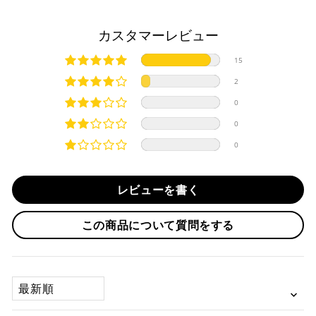
※ 分割払い、リボ払いは決済金額が税込10,000円以上の
取り寄せ商品が揃ってからの発送になります。別で発送をご
場合のみご利用いただけます。
希望の場合は、ご対応いたしますのでご連絡をお願いいたし
カスタマーレビュー
※ American Expressでの分割払いのご利用には、事前
ます。
にご利用のカード会社へお申込・審査が必要となりま
純正シートを弊社に送って頂く際は、下記住所に
必ず
元払い
15
す。
にて発送ください。
お取り寄せの場合
※ Diners Clubは分割払い非対応のため、一括払い・リ
※着払いで発送された場合には受け取りを拒否させて頂きま
2
ボ払いのみご利用頂けます。
・商品ページの納期はあくまで目安になりますので、納期が
す。
0
※ 手数料、利息はご利用のカード会社の定めによります
早まる場合もございます。
iMotorcycle Japan
ので、事前にご確認ください。
0
・運送状況や繁忙期の影響により遅れが生じる場合もござい
〒112-0001
0
ます。
東京都文京区白山5-8-12 NFコーポ白山 102
楽天ペイ
TEL : 03-5981-9624
配送送料について
レビューを書く
１回のご注文で商品代金合計が¥11,000(税込）以上の場合
納期
は、送料が無料となります。
作業納期については、お預かりしてから約1週間程度で発送さ
この商品について質問をする
せていただきますが、受付状況により前後する場合もござい
※通常送料は¥770(税込)です。
いつもの楽天IDとパスワードを使ってスムーズなお支払
ます。
いが可能です。
配送会社について
楽天ポイントが貯まる・使える！「簡単」「あんしん」
承諾
SORT BY
「お得」な楽天ペイをご利用ください。
本サービスをご利用いただく場合、下記事項について同意い
ヤマト運輸になります。 配送会社の指定はできかねます。
ただいたものとみなします。
※ 楽天ポイントが貯まるのは楽天カード・楽天ポイン