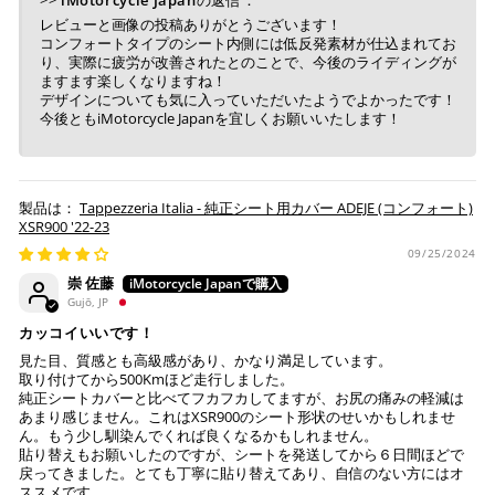
レビューと画像の投稿ありがとうございます！
コンフォートタイプのシート内側には低反発素材が仕込まれてお
り、実際に疲労が改善されたとのことで、今後のライディングが
ますます楽しくなりますね！
デザインについても気に入っていただいたようでよかったです！
今後ともiMotorcycle Japanを宜しくお願いいたします！
Tappezzeria Italia - 純正シート用カバー ADEJE (コンフォート)
XSR900 '22-23
09/25/2024
崇 佐藤
Gujō, JP
カッコイいいです！
見た目、質感とも高級感があり、かなり満足しています。
取り付けてから500Kmほど走行しました。
純正シートカバーと比べてフカフカしてますが、お尻の痛みの軽減は
あまり感じません。これはXSR900のシート形状のせいかもしれませ
ん。もう少し馴染んでくれば良くなるかもしれません。
貼り替えもお願いしたのですが、シートを発送してから６日間ほどで
戻ってきました。とても丁寧に貼り替えてあり、自信のない方にはオ
ススメです。