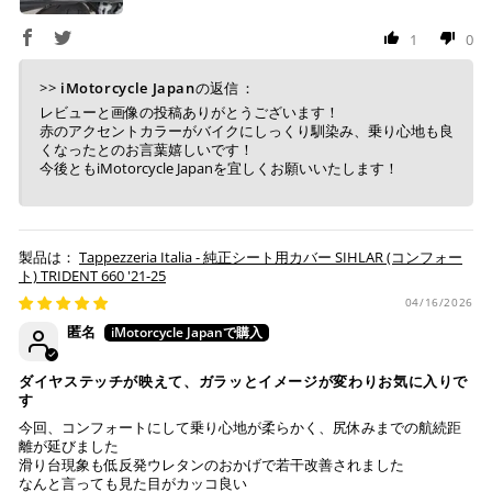
1
0
上記コンビニでお支払い頂けます。
入金確認が取れ次第、商品を手配させて頂きます。
>>
iMotorcycle Japan
の返信：
店内端末にて操作後、レジにてお支払いください。
レビューと画像の投稿ありがとうございます！
赤のアクセントカラーがバイクにしっくり馴染み、乗り心地も良
※ 支払期限はご注文日より7日以内とさせて頂いてお
くなったとのお言葉嬉しいです！
り、万が一過ぎてしまった場合は自動でご注文はキャン
今後ともiMotorcycle Japanを宜しくお願いいたします！
セルとなります。
※ 税込300,000円以上のお買い物の際にはご利用頂けま
せん。
※ お支払いは現金のみとなります。
Tappezzeria Italia - 純正シート用カバー SIHLAR (コンフォー
ト) TRIDENT 660 '21-25
04/16/2026
銀行振込
(事前決済)
匿名
ダイヤステッチが映えて、ガラッとイメージが変わりお気に入りで
す
ご注文時に情報をお知らせ致しますので、指定の口座に
今回、コンフォートにして乗り心地が柔らかく、尻休みまでの航続距
離が延びました
お振り込みください。
滑り台現象も低反発ウレタンのおかげで若干改善されました
入金確認が取れ次第、商品を手配させて頂きます。
なんと言っても見た目がカッコ良い