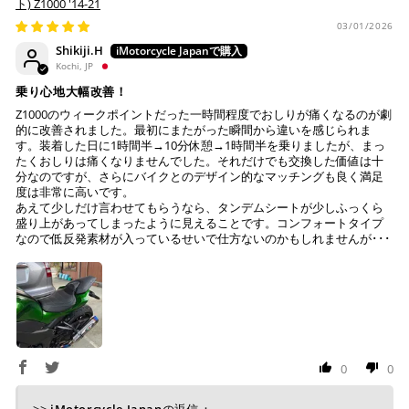
ト) Z1000 '14-21
03/01/2026
Shikiji.H
Kochi, JP
乗り心地大幅改善！
Z1000のウィークポイントだった一時間程度でおしりが痛くなるのが劇
的に改善されました。最初にまたがった瞬間から違いを感じられま
す。装着した日に1時間半→10分休憩→1時間半を乗りましたが、まっ
たくおしりは痛くなりませんでした。それだけでも交換した価値は十
分なのですが、さらにバイクとのデザイン的なマッチングも良く満足
度は非常に高いです。
あえて少しだけ言わせてもらうなら、タンデムシートが少しふっくら
盛り上があってしまったように見えることです。コンフォートタイプ
なので低反発素材が入っているせいで仕方ないのかもしれませんが･･･
0
0
>>
iMotorcycle Japan
の返信：