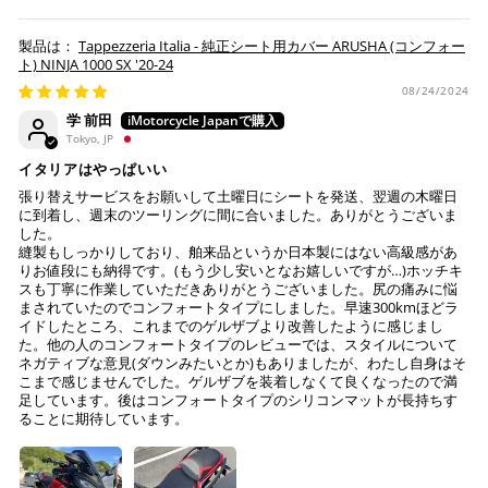
Tappezzeria Italia - 純正シート用カバー ARUSHA (コンフォー
ト) NINJA 1000 SX '20-24
08/24/2024
学 前田
Tokyo, JP
イタリアはやっぱいい
張り替えサービスをお願いして土曜日にシートを発送、翌週の木曜日
に到着し、週末のツーリングに間に合いました。ありがとうございま
した。
縫製もしっかりしており、舶来品というか日本製にはない高級感があ
りお値段にも納得です。(もう少し安いとなお嬉しいですが…)ホッチキ
スも丁寧に作業していただきありがとうございました。尻の痛みに悩
まされていたのでコンフォートタイプにしました。早速300kmほどラ
イドしたところ、これまでのゲルザブより改善したように感じまし
た。他の人のコンフォートタイプのレビューでは、スタイルについて
ネガティブな意見(ダウンみたいとか)もありましたが、わたし自身はそ
こまで感じませんでした。ゲルザブを装着しなくて良くなったので満
足しています。後はコンフォートタイプのシリコンマットが長持ちす
ることに期待しています。