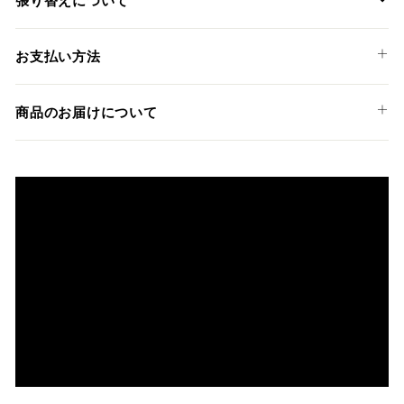
X-ADV '21-24
装着には専門知識のあるディーラーやショップでの作業を推
お支払い方法
奨しておりますが、ご希望の方には弊社でも張替えサービス
を承っております。
以下のお支払い方法からお選び頂けます。
商品のお届けについて
クレジットカード
商品発送までの日数について
ご希望商品の在庫状況により異なります。 詳しくは該当商品
ページよりご希望のカラー、材質等(オプションがある場合)を
上記クレジットカードをご利用頂けます。
選択後に表示される納期をご確認ください。
分割払い、リボ払い、3Dセキュア対応カードをご利用の
際は、『クレジットカード決済(3Dセキュア) - SBPS』を
国内在庫ありの場合
ご選択ください。
商品発送時に決済完了となります。
・平日16時までのご注文、お支払い完了で即日発送いたしま
対応支払回数について以下の通りです。
す。
・一括払い
・前払い決済（銀行振込等）の場合、15時までに弊社でのご
・分割払い (3,5,6,10,12,15,18,20,24回)
入金確認が完了いたしましたら即日発送いたします。
・リボ払い
・お取り寄せ商品等を一緒にご注文の場合は、基本的にはお