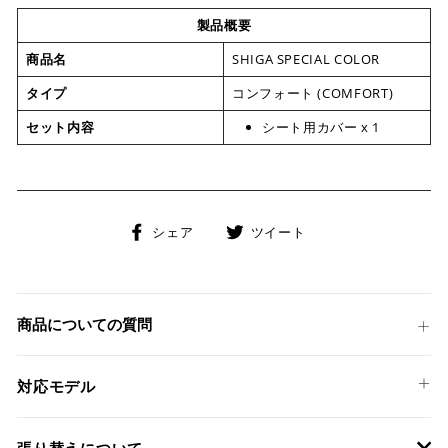
製品概要
商品名
SHIGA SPECIAL COLOR
タイプ
コンフォート (COMFORT)
セット内容
シート用カバー x 1
Facebook
Twitter
シェア
ツイート
で
に
シ
投
ェ
稿
ア
す
商品についての質問
す
る
る
対応モデル
HONDA
張り替えについて