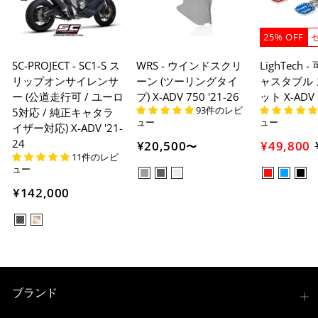
25% OFF
SC-PROJECT - SC1-S ス
WRS - ウインドスクリ
LighTech 
リップオンサイレンサ
ーン (ツーリングタイ
ャスタブル
ー (公道走行可 / ユーロ
プ) X-ADV 750 '21-26
ット X-ADV 
93件のレビ
5対応 / 純正キャタラ
ュー
ュー
イザー対応) X-ADV '21-
24
¥20,500
¥49,800
〜
11件のレビ
ュー
¥142,000
ブランド