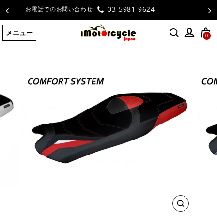
コ
お客様の声
ン
テ
メニュー
ン
0
ツ
に
ス
キ
ッ
プ
す
る
閉
じ