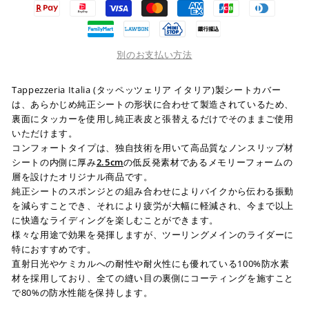
別のお支払い方法
Tappezzeria Italia (タッペッツェリア イタリア)製シートカバー
は、あらかじめ純正シートの形状に合わせて製造されているため、
裏面にタッカーを使用し純正表皮と張替えるだけでそのままご使用
いただけます。
コンフォートタイプは、独自技術を用いて高品質なノンスリップ材
シートの内側に厚み
2.5cm
の低反発素材であるメモリーフォームの
層を設けたオリジナル商品です。
純正シートのスポンジとの組み合わせによりバイクから伝わる振動
を減らすことでき、それにより疲労が大幅に軽減され、今まで以上
に快適なライディングを楽しむことができます。
様々な用途で効果を発揮しますが、ツーリングメインのライダーに
特におすすめです。
直射日光やケミカルへの耐性や耐火性にも優れている100%防水素
材を採用しており、全ての縫い目の裏側にコーティングを施すこと
で80%の防水性能を保持します。