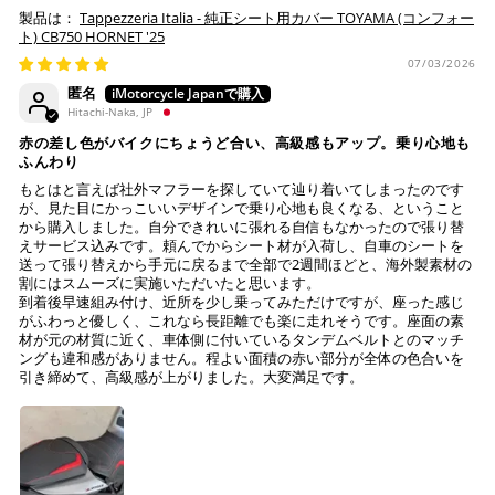
Tappezzeria Italia - 純正シート用カバー TOYAMA (コンフォー
納期について
ト・楽天ペイ残高でのお支払いに限ります。
ト) CB750 HORNET '25
※ 現在楽天ペイでご使用頂けるクレジットカードは
お預かりするシートは間違いなく該当車種専用の純正シ
07/03/2026
Visa、Mastercard、JCBのみです。
ートで、加工をしていない
匿名
純正シートにダメージはない (シートベースの歪みや割
Hitachi-Naka, JP
れ、スポンジの破れ等)
キャッシュレス決済
赤の差し色がバイクにちょうど合い、高級感もアップ。乗り心地も
注意事項
ふんわり
もとはと言えば社外マフラーを探していて辿り着いてしまったのです
Tappezzeria Italia製品は、純正シートの形状に合わせて
が、見た目にかっこいいデザインで乗り心地も良くなる、ということ
製造されておりますが、シートの状態により弊社で作業
から購入しました。自分できれいに張れる自信もなかったので張り替
えサービス込みです。頼んでからシート材が入荷し、自車のシートを
上記キャッシュレス決済アカウントからご希望のお支払
不可と判断した場合には、ご連絡の上返送させていただ
送って張り替えから手元に戻るまで全部で2週間ほどと、海外製素材の
い方法をご選択頂き、クリックするだけで簡単に支払い
く場合もございます。
割にはスムーズに実施いただいたと思います。
が完了します。
送っていただいた純正シートが、適合外の車両と発覚
到着後早速組み付け、近所を少し乗ってみただけですが、座った感じ
し、それにより不具合等生じた際には、弊社は一切の責
がふわっと優しく、これなら長距離でも楽に走れそうです。座面の素
※ ご利用には事前にPayPay、Apple Payの利用登録が
材が元の材質に近く、車体側に付いているタンデムベルトとのマッチ
任を負いません。
ングも違和感がありません。程よい面積の赤い部分が全体の色合いを
必要です。
作業後、仕上がりを確認し発送させていただきますの
引き締めて、高級感が上がりました。大変満足です。
で、その後の張り直しについてはお受けできかねます。
コンビニ決済
(事前決済)