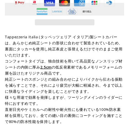
Tappezzeria Italia (タッペッツェリア イタリア)製シートカバー
は、あらかじめ純正シートの形状に合わせて製造されているため、
裏面にタッカーを使用し純正表皮と張替えるだけでそのままご使用
いただけます。
コンフォートタイプは、独自技術を用いて高品質なノンスリップ材
シートの内側に厚み
2.5cm
の低反発素材であるメモリーフォームの
層を設けたオリジナル商品です。
純正シートのスポンジとの組み合わせによりバイクから伝わる振動
を減らすことでき、それにより疲労が大幅に軽減され、今まで以上
に快適なライディングを楽しむことができます。
様々な用途で効果を発揮しますが、ツーリングメインのライダーに
特におすすめです。
直射日光やケミカルへの耐性や耐火性にも優れている100%防水素
材を採用しており、全ての縫い目の裏側にコーティングを施すこと
で80%の防水性能を保持します。