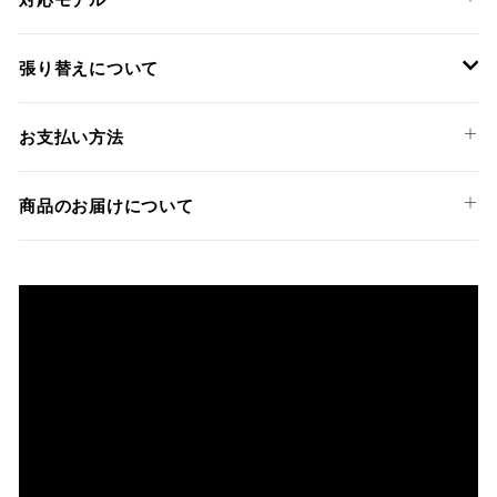
KAWASAKI
張り替えについて
Z1000 '03-06
装着には専門知識のあるディーラーやショップでの作業を推
お支払い方法
奨しておりますが、ご希望の方には弊社でも張替えサービス
を承っております。
以下のお支払い方法からお選び頂けます。
商品のお届けについて
クレジットカード
商品発送までの日数について
ご希望商品の在庫状況により異なります。 詳しくは該当商品
ページよりご希望のカラー、材質等(オプションがある場合)を
上記クレジットカードをご利用頂けます。
選択後に表示される納期をご確認ください。
分割払い、リボ払い、3Dセキュア対応カードをご利用の
際は、『クレジットカード決済(3Dセキュア) - SBPS』を
国内在庫ありの場合
ご選択ください。
商品発送時に決済完了となります。
・平日16時までのご注文、お支払い完了で即日発送いたしま
対応支払回数について以下の通りです。
す。
・一括払い
・前払い決済（銀行振込等）の場合、15時までに弊社でのご