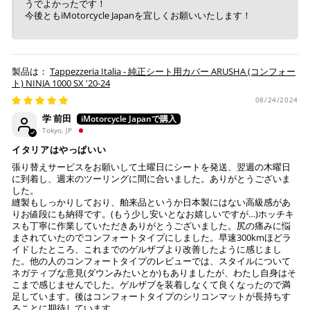
うでよかったです！
今後ともiMotorcycle Japanを宜しくお願いいたします！
Tappezzeria Italia - 純正シート用カバー ARUSHA (コンフォー
ト) NINJA 1000 SX '20-24
08/24/2024
学 前田
Tokyo, JP
イタリアはやっぱいい
張り替えサービスをお願いして土曜日にシートを発送、翌週の木曜日
に到着し、週末のツーリングに間に合いました。ありがとうございま
した。
縫製もしっかりしており、舶来品というか日本製にはない高級感があ
りお値段にも納得です。(もう少し安いとなお嬉しいですが…)ホッチキ
スも丁寧に作業していただきありがとうございました。尻の痛みに悩
まされていたのでコンフォートタイプにしました。早速300kmほどラ
イドしたところ、これまでのゲルザブより改善したように感じまし
た。他の人のコンフォートタイプのレビューでは、スタイルについて
ネガティブな意見(ダウンみたいとか)もありましたが、わたし自身はそ
こまで感じませんでした。ゲルザブを装着しなくて良くなったので満
足しています。後はコンフォートタイプのシリコンマットが長持ちす
ることに期待しています。