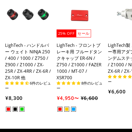
25% OFF
セール
LighTech - ハンドルバ
LighTech - フロントブ
LighTec
ー ウェイト NINJA 250
レーキ用 フルードタン
ー専用アダプ
/ 400 / 1000 / Z750 /
クキャップ ER-6N /
ンデムステップ
Z900 / Z1000 / ZX-
Z750 / Z1000 / FAZER
/ Z1000 / N
25R / ZX-4RR / ZX-6R /
1000 / MT-07 /
ZX-6R / ZX
ZX-10R 他
XSR700
ー
6件のレビュ
8件のレビュ
ー
ー
¥6,600
¥8,300
¥4,950
¥6,600
セ
〜
ー
ル
価
格