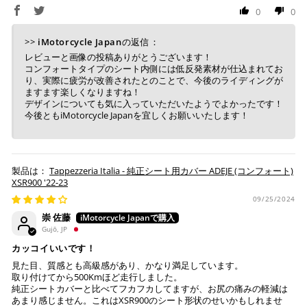
0
0
>>
iMotorcycle Japan
の返信：
レビューと画像の投稿ありがとうございます！
コンフォートタイプのシート内側には低反発素材が仕込まれてお
り、実際に疲労が改善されたとのことで、今後のライディングが
ますます楽しくなりますね！
デザインについても気に入っていただいたようでよかったです！
今後ともiMotorcycle Japanを宜しくお願いいたします！
Tappezzeria Italia - 純正シート用カバー ADEJE (コンフォート)
XSR900 '22-23
09/25/2024
崇 佐藤
Gujō, JP
カッコイいいです！
見た目、質感とも高級感があり、かなり満足しています。
取り付けてから500Kmほど走行しました。
純正シートカバーと比べてフカフカしてますが、お尻の痛みの軽減は
あまり感じません。これはXSR900のシート形状のせいかもしれませ