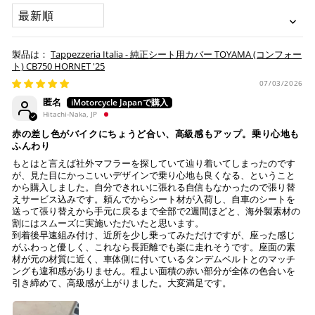
承諾
SORT BY
「お得」な楽天ペイをご利用ください。
本サービスをご利用いただく場合、下記事項について同意い
ヤマト運輸になります。 配送会社の指定はできかねます。
ただいたものとみなします。
※ 楽天ポイントが貯まるのは楽天カード・楽天ポイン
Tappezzeria Italia - 純正シート用カバー TOYAMA (コンフォー
納期について
ト・楽天ペイ残高でのお支払いに限ります。
ト) CB750 HORNET '25
※ 現在楽天ペイでご使用頂けるクレジットカードは
お預かりするシートは間違いなく該当車種専用の純正シ
07/03/2026
Visa、Mastercard、JCBのみです。
ートで、加工をしていない
匿名
純正シートにダメージはない (シートベースの歪みや割
Hitachi-Naka, JP
れ、スポンジの破れ等)
キャッシュレス決済
赤の差し色がバイクにちょうど合い、高級感もアップ。乗り心地も
注意事項
ふんわり
もとはと言えば社外マフラーを探していて辿り着いてしまったのです
Tappezzeria Italia製品は、純正シートの形状に合わせて
が、見た目にかっこいいデザインで乗り心地も良くなる、ということ
製造されておりますが、シートの状態により弊社で作業
から購入しました。自分できれいに張れる自信もなかったので張り替
えサービス込みです。頼んでからシート材が入荷し、自車のシートを
上記キャッシュレス決済アカウントからご希望のお支払
不可と判断した場合には、ご連絡の上返送させていただ
送って張り替えから手元に戻るまで全部で2週間ほどと、海外製素材の
い方法をご選択頂き、クリックするだけで簡単に支払い
く場合もございます。
割にはスムーズに実施いただいたと思います。
が完了します。
送っていただいた純正シートが、適合外の車両と発覚
到着後早速組み付け、近所を少し乗ってみただけですが、座った感じ
し、それにより不具合等生じた際には、弊社は一切の責
がふわっと優しく、これなら長距離でも楽に走れそうです。座面の素
※ ご利用には事前にPayPay、Apple Payの利用登録が
材が元の材質に近く、車体側に付いているタンデムベルトとのマッチ
任を負いません。
ングも違和感がありません。程よい面積の赤い部分が全体の色合いを
必要です。
作業後、仕上がりを確認し発送させていただきますの
引き締めて、高級感が上がりました。大変満足です。
で、その後の張り直しについてはお受けできかねます。
コンビニ決済
(事前決済)