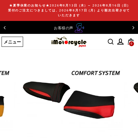
コ
★夏季休業のお知らせ★2026年8月13日 (木) ～ 2026年8月16日 (日)
ン
受付のご注文につきましては、2026年8月17日 (月) より順次出荷させて
テ
いただきます
ン
お客様の声
ツ
に
メニュー
ス
0
キ
ッ
プ
す
る