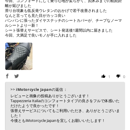
今回、コンフォートにして乗り心地が柔らかく、尻休みまでの航続距
離が延びました
お振り込みください。
滑り台現象も低反発ウレタンのおかげで若干改善されました
入金確認が取れ次第、商品を手配させて頂きます。
なんと言っても見た目がカッコ良い
パンパンに張ったダイヤステッチのシートカバーが、チープなノーマ
※ お支払期限はご注文日より7日以内とさせて頂いてお
ルシートより一新！
シート張替えサービスで、シート発送後1週間以内に届きました
り、万が一過ぎてしまった場合はご注文をキャンセルさ
今回、大満足で良いモノが手に入れました
せて頂きます。
※ 振込手数料はご負担ください。
1
0
>>
iMotorcycle Japan
の返信：
レビューと画像の投稿ありがとうございます！
Tappezzeria Italiaのコンフォートタイプの良さをフルで体感いた
だけたようで良かったです！
張替えサービスについてもご利用いただき、ありがとうございま
した！
今後ともiMotorcycle Japanを宜しくお願いいたします！