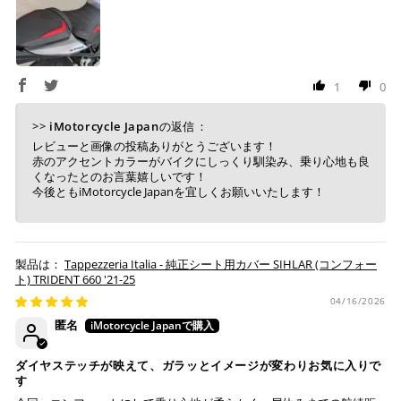
1
0
上記コンビニでお支払い頂けます。
入金確認が取れ次第、商品を手配させて頂きます。
>>
iMotorcycle Japan
の返信：
店内端末にて操作後、レジにてお支払いください。
レビューと画像の投稿ありがとうございます！
赤のアクセントカラーがバイクにしっくり馴染み、乗り心地も良
※ 支払期限はご注文日より7日以内とさせて頂いてお
くなったとのお言葉嬉しいです！
り、万が一過ぎてしまった場合は自動でご注文はキャン
今後ともiMotorcycle Japanを宜しくお願いいたします！
セルとなります。
※ 税込300,000円以上のお買い物の際にはご利用頂けま
せん。
※ お支払いは現金のみとなります。
Tappezzeria Italia - 純正シート用カバー SIHLAR (コンフォー
ト) TRIDENT 660 '21-25
04/16/2026
銀行振込
(事前決済)
匿名
ダイヤステッチが映えて、ガラッとイメージが変わりお気に入りで
す
ご注文時に情報をお知らせ致しますので、指定の口座に