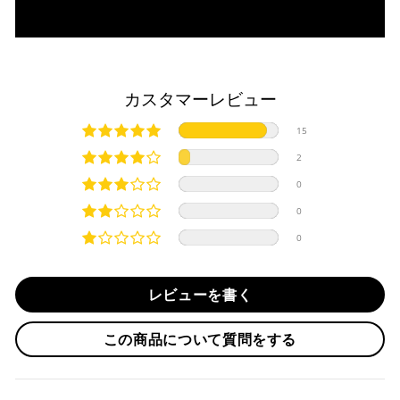
・分割払い (3,5,6,10,12,15,18,20,24回)
入金確認が完了いたしましたら即日発送いたします。
・リボ払い
・お取り寄せ商品等を一緒にご注文の場合は、基本的にはお
※ 分割払い、リボ払いは決済金額が税込10,000円以上の
取り寄せ商品が揃ってからの発送になります。別で発送をご
場合のみご利用いただけます。
希望の場合は、ご対応いたしますのでご連絡をお願いいたし
カスタマーレビュー
※ American Expressでの分割払いのご利用には、事前
ます。
にご利用のカード会社へお申込・審査が必要となりま
純正シートを弊社に送って頂く際は、下記住所に
必ず
元払い
15
す。
にて発送ください。
お取り寄せの場合
※ Diners Clubは分割払い非対応のため、一括払い・リ
※着払いで発送された場合には受け取りを拒否させて頂きま
2
ボ払いのみご利用頂けます。
・商品ページの納期はあくまで目安になりますので、納期が
す。
0
※ 手数料、利息はご利用のカード会社の定めによります
早まる場合もございます。
iMotorcycle Japan
ので、事前にご確認ください。
0
・運送状況や繁忙期の影響により遅れが生じる場合もござい
〒112-0001
0
ます。
東京都文京区白山5-8-12 NFコーポ白山 102
楽天ペイ
TEL : 03-5981-9624
配送送料について
レビューを書く
１回のご注文で商品代金合計が¥11,000(税込）以上の場合
納期
は、送料が無料となります。
作業納期については、お預かりしてから約1週間程度で発送さ
この商品について質問をする
せていただきますが、受付状況により前後する場合もござい
※通常送料は¥770(税込)です。
いつもの楽天IDとパスワードを使ってスムーズなお支払
ます。
いが可能です。
配送会社について
楽天ポイントが貯まる・使える！「簡単」「あんしん」