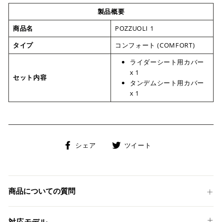
製品概要
商品名
POZZUOLI 1
タイプ
コンフォート (COMFORT)
ライダーシート用カバー
x 1
セット内容
タンデムシート用カバー
x 1
Facebook
Twitter
シェア
ツイート
で
に
シ
投
ェ
稿
ア
す
商品についての質問
す
る
る
対応モデル