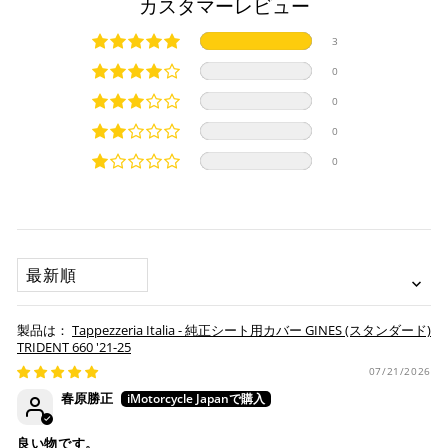
カスタマーレビュー
※ American Expressでの分割払いのご利用には、事前
ます。
にご利用のカード会社へお申込・審査が必要となりま
純正シートを弊社に送って頂く際は、下記住所に
必ず
元払い
3
す。
にて発送ください。
お取り寄せの場合
※ Diners Clubは分割払い非対応のため、一括払い・リ
※着払いで発送された場合には受け取りを拒否させて頂きま
0
ボ払いのみご利用頂けます。
・商品ページの納期はあくまで目安になりますので、納期が
す。
0
※ 手数料、利息はご利用のカード会社の定めによります
早まる場合もございます。
iMotorcycle Japan
ので、事前にご確認ください。
0
・運送状況や繁忙期の影響により遅れが生じる場合もござい
〒112-0001
0
ます。
東京都文京区白山5-8-12 NFコーポ白山 102
楽天ペイ
TEL : 03-5981-9624
配送送料について
１回のご注文で商品代金合計が¥11,000(税込）以上の場合
納期
は、送料が無料となります。
SORT BY
作業納期については、お預かりしてから約1週間程度で発送さ
せていただきますが、受付状況により前後する場合もござい
※通常送料は¥770(税込)です。
いつもの楽天IDとパスワードを使ってスムーズなお支払
ます。
いが可能です。
Tappezzeria Italia - 純正シート用カバー GINES (スタンダード)
配送会社について
楽天ポイントが貯まる・使える！「簡単」「あんしん」
承諾
TRIDENT 660 '21-25
「お得」な楽天ペイをご利用ください。
本サービスをご利用いただく場合、下記事項について同意い
ヤマト運輸になります。 配送会社の指定はできかねます。
07/21/2026
ただいたものとみなします。
春原勝正
※ 楽天ポイントが貯まるのは楽天カード・楽天ポイン
納期について
ト・楽天ペイ残高でのお支払いに限ります。
良い物です。
※ 現在楽天ペイでご使用頂けるクレジットカードは
お預かりするシートは間違いなく該当車種専用の純正シ