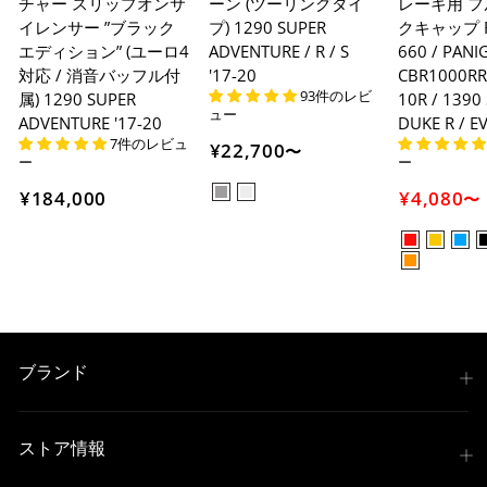
チャー スリップオンサ
ーン (ツーリングタイ
レーキ用 
イレンサー ”ブラック
プ) 1290 SUPER
クキャップ RS
エディション” (ユーロ4
ADVENTURE / R / S
660 / PANI
対応 / 消音バッフル付
'17-20
CBR1000RR-
93件のレビ
属) 1290 SUPER
10R / 1390
ュー
ADVENTURE '17-20
DUKE R / E
7件のレビュ
¥22,700
〜
ー
ー
¥184,000
¥4,080
〜
ブランド
ストア情報