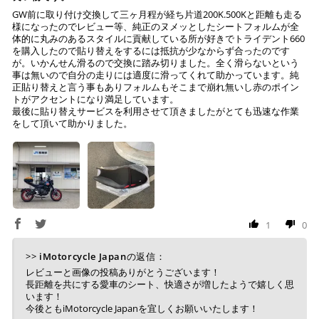
Visa、Mastercard、JCBのみです。
ートで、加工をしていない
GW前に取り付け交換して三ヶ月程が経ち片道200K.500Kと距離も走る
様になったのでレビュー等、純正のヌメッとしたシートフォルムが全
純正シートにダメージはない (シートベースの歪みや割
体的に丸みのあるスタイルに貢献している所が好きでトライデント660
れ、スポンジの破れ等)
を購入したので貼り替えをするには抵抗が少なからず合ったのです
キャッシュレス決済
が。いかんせん滑るので交換に踏み切りました。全く滑らないという
注意事項
事は無いので自分の走りには適度に滑ってくれて助かっています。純
正貼り替えと言う事もありフォルムもそこまで崩れ無いし赤のポイン
Tappezzeria Italia製品は、純正シートの形状に合わせて
トがアクセントになり満足しています。
最後に貼り替えサービスを利用させて頂きましたがとても迅速な作業
製造されておりますが、シートの状態により弊社で作業
をして頂いて助かりました。
上記キャッシュレス決済アカウントからご希望のお支払
不可と判断した場合には、ご連絡の上返送させていただ
い方法をご選択頂き、クリックするだけで簡単に支払い
く場合もございます。
が完了します。
送っていただいた純正シートが、適合外の車両と発覚
し、それにより不具合等生じた際には、弊社は一切の責
※ ご利用には事前にPayPay、Apple Payの利用登録が
任を負いません。
必要です。
作業後、仕上がりを確認し発送させていただきますの
で、その後の張り直しについてはお受けできかねます。
1
0
コンビニ決済
(事前決済)
>>
iMotorcycle Japan
の返信：
レビューと画像の投稿ありがとうございます！
長距離を共にする愛車のシート、快適さが増したようで嬉しく思
います！
今後ともiMotorcycle Japanを宜しくお願いいたします！
上記コンビニでお支払い頂けます。