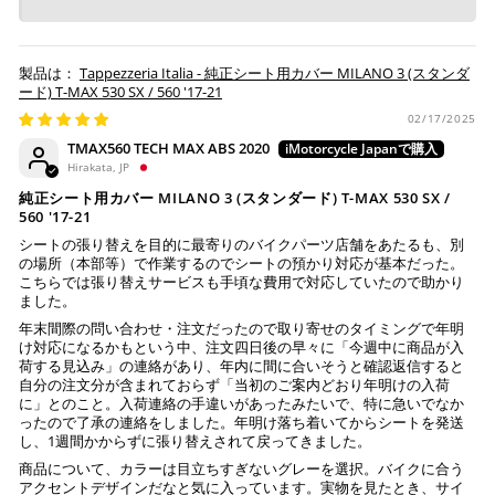
入金確認が取れ次第、商品を手配させて頂きます。
店内端末にて操作後、レジにてお支払いください。
Tappezzeria Italia - 純正シート用カバー MILANO 3 (スタンダ
※ 支払期限はご注文日より7日以内とさせて頂いてお
ード) T-MAX 530 SX / 560 '17-21
り、万が一過ぎてしまった場合は自動でご注文はキャン
02/17/2025
セルとなります。
TMAX560 TECH MAX ABS 2020
※ 税込300,000円以上のお買い物の際にはご利用頂けま
Hirakata, JP
せん。
純正シート用カバー MILANO 3 (スタンダード) T-MAX 530 SX /
※ お支払いは現金のみとなります。
560 '17-21
シートの張り替えを目的に最寄りのバイクパーツ店舗をあたるも、別
の場所（本部等）で作業するのでシートの預かり対応が基本だった。
銀行振込
(事前決済)
こちらでは張り替えサービスも手頃な費用で対応していたので助かり
ました。
年末間際の問い合わせ・注文だったので取り寄せのタイミングで年明
け対応になるかもという中、注文四日後の早々に「今週中に商品が入
荷する見込み」の連絡があり、年内に間に合いそうと確認返信すると
ご注文時に情報をお知らせ致しますので、指定の口座に
自分の注文分が含まれておらず「当初のご案内どおり年明けの入荷
お振り込みください。
に」とのこと。入荷連絡の手違いがあったみたいで、特に急いでなか
ったので了承の連絡をしました。年明け落ち着いてからシートを発送
入金確認が取れ次第、商品を手配させて頂きます。
し、1週間かからずに張り替えされて戻ってきました。
商品について、カラーは目立ちすぎないグレーを選択。バイクに合う
※ お支払期限はご注文日より7日以内とさせて頂いてお
アクセントデザインだなと気に入っています。実物を見たとき、サイ
り、万が一過ぎてしまった場合はご注文をキャンセルさ