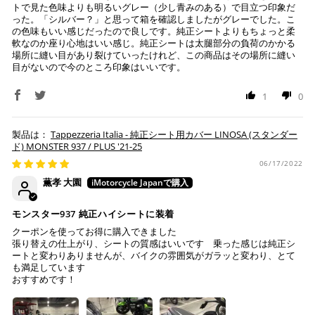
トで見た色味よりも明るいグレー（少し青みのある）で目立つ印象だ
せて頂きます。
った。「シルバー？」と思って箱を確認しましたがグレーでした。こ
※ 振込手数料はご負担ください。
の色味もいい感じだったので良しです。純正シートよりもちょっと柔
軟なのか座り心地はいい感じ。純正シートは太腿部分の負荷のかかる
場所に縫い目があり裂けていったけれど、この商品はその場所に縫い
目がないので今のところ印象はいいです。
1
0
Tappezzeria Italia - 純正シート用カバー LINOSA (スタンダー
ド) MONSTER 937 / PLUS '21-25
06/17/2022
薫孝 大園
モンスター937 純正ハイシートに装着
クーポンを使ってお得に購入できました
張り替えの仕上がり、シートの質感はいいです 乗った感じは純正シ
ートと変わりありませんが、バイクの雰囲気がガラッと変わり、とて
も満足しています
おすすめです！