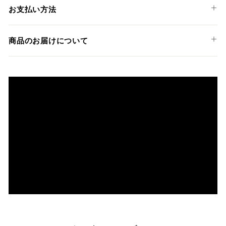
装着には専門知識のあるディーラーやショップでの作業を推
お支払い方法
奨しておりますが、ご希望の方には弊社でも張替えサービス
を承っております。
以下のお支払い方法からお選び頂けます。
商品のお届けについて
クレジットカード
商品発送までの日数について
ご希望商品の在庫状況により異なります。 詳しくは該当商品
ページよりご希望のカラー、材質等(オプションがある場合)を
上記クレジットカードをご利用頂けます。
選択後に表示される納期をご確認ください。
分割払い、リボ払い、3Dセキュア対応カードをご利用の
際は、『クレジットカード決済(3Dセキュア) - SBPS』を
国内在庫ありの場合
ご選択ください。
商品発送時に決済完了となります。
・平日16時までのご注文、お支払い完了で即日発送いたしま
対応支払回数について以下の通りです。
す。
・一括払い
・前払い決済（銀行振込等）の場合、15時までに弊社でのご
・分割払い (3,5,6,10,12,15,18,20,24回)
入金確認が完了いたしましたら即日発送いたします。
・リボ払い
・お取り寄せ商品等を一緒にご注文の場合は、基本的にはお
※ 分割払い、リボ払いは決済金額が税込10,000円以上の
取り寄せ商品が揃ってからの発送になります。別で発送をご
場合のみご利用いただけます。
希望の場合は、ご対応いたしますのでご連絡をお願いいたし