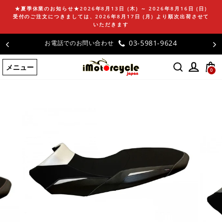
コ
★夏季休業のお知らせ★2026年8月13日 (木) ～ 2026年8月16日 (日)
ン
受付のご注文につきましては、2026年8月17日 (月) より順次出荷させて
テ
いただきます
ン
1-9624
お客様の声
ツ
に
メニュー
ス
0
キ
ッ
プ
す
る