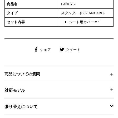
商品名
LANCY 2
タイプ
スタンダード (STANDARD)
セット内容
シート用カバー x 1
Facebook
Twitter
シェア
ツイート
で
に
シ
投
ェ
稿
ア
す
商品についての質問
す
る
る
対応モデル
KTM
張り替えについて
1290 SUPER ADVENTURE R '17-20