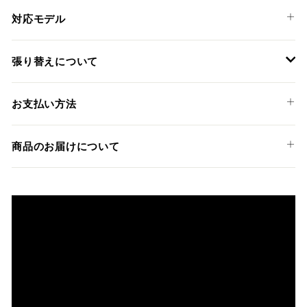
対応モデル
KAWASAKI
張り替えについて
ZX-6R '13-18
装着には専門知識のあるディーラーやショップでの作業を推
お支払い方法
奨しておりますが、ご希望の方には弊社でも張替えサービス
を承っております。
以下のお支払い方法からお選び頂けます。
商品のお届けについて
クレジットカード
商品発送までの日数について
ご希望商品の在庫状況により異なります。 詳しくは該当商品
ページよりご希望のカラー、材質等(オプションがある場合)を
上記クレジットカードをご利用頂けます。
選択後に表示される納期をご確認ください。
分割払い、リボ払い、3Dセキュア対応カードをご利用の
際は、『クレジットカード決済(3Dセキュア) - SBPS』を
国内在庫ありの場合
ご選択ください。
商品発送時に決済完了となります。
・平日16時までのご注文、お支払い完了で即日発送いたしま
対応支払回数について以下の通りです。
す。