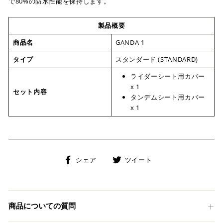
で80%の防水性能を保持します。
製品概要
商品名
GANDA 1
タイプ
スタンダード (STANDARD)
ライダーシート用カバー
x 1
セット内容
タンデムシート用カバー
x 1
Facebook
Twitter
シェア
ツイート
で
に
シ
投
ェ
稿
ア
す
商品についての質問
す
る
る