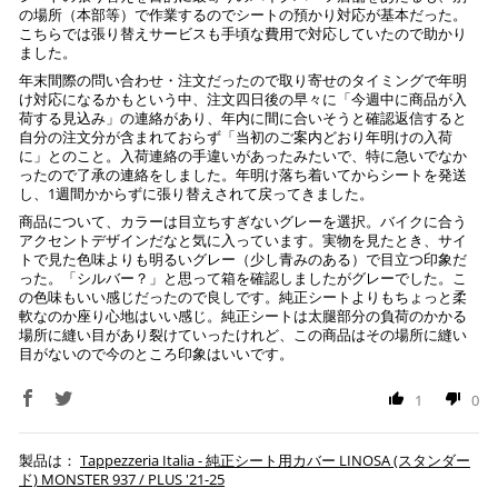
の場所（本部等）で作業するのでシートの預かり対応が基本だった。
ご注文時に情報をお知らせ致しますので、指定の口座に
こちらでは張り替えサービスも手頃な費用で対応していたので助かり
ました。
お振り込みください。
入金確認が取れ次第、商品を手配させて頂きます。
年末間際の問い合わせ・注文だったので取り寄せのタイミングで年明
け対応になるかもという中、注文四日後の早々に「今週中に商品が入
荷する見込み」の連絡があり、年内に間に合いそうと確認返信すると
※ お支払期限はご注文日より7日以内とさせて頂いてお
自分の注文分が含まれておらず「当初のご案内どおり年明けの入荷
り、万が一過ぎてしまった場合はご注文をキャンセルさ
に」とのこと。入荷連絡の手違いがあったみたいで、特に急いでなか
せて頂きます。
ったので了承の連絡をしました。年明け落ち着いてからシートを発送
し、1週間かからずに張り替えされて戻ってきました。
※ 振込手数料はご負担ください。
商品について、カラーは目立ちすぎないグレーを選択。バイクに合う
アクセントデザインだなと気に入っています。実物を見たとき、サイ
トで見た色味よりも明るいグレー（少し青みのある）で目立つ印象だ
った。「シルバー？」と思って箱を確認しましたがグレーでした。こ
の色味もいい感じだったので良しです。純正シートよりもちょっと柔
軟なのか座り心地はいい感じ。純正シートは太腿部分の負荷のかかる
場所に縫い目があり裂けていったけれど、この商品はその場所に縫い
目がないので今のところ印象はいいです。
1
0
Tappezzeria Italia - 純正シート用カバー LINOSA (スタンダー
ド) MONSTER 937 / PLUS '21-25