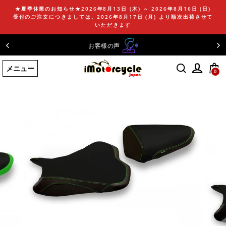
コ
★夏季休業のお知らせ★2026年8月13日 (木) ～ 2026年8月16日 (日)
ン
受付のご注文につきましては、2026年8月17日 (月) より順次出荷させて
テ
いただきます
ン
お客様の声
ツ
に
メニュー
ス
0
キ
ッ
プ
す
る