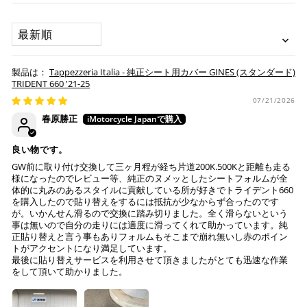
いが可能です。
配送会社について
楽天ポイントが貯まる・使える！「簡単」「あんしん」
承諾
SORT BY
「お得」な楽天ペイをご利用ください。
本サービスをご利用いただく場合、下記事項について同意い
ヤマト運輸になります。 配送会社の指定はできかねます。
ただいたものとみなします。
※ 楽天ポイントが貯まるのは楽天カード・楽天ポイン
Tappezzeria Italia - 純正シート用カバー GINES (スタンダード)
納期について
ト・楽天ペイ残高でのお支払いに限ります。
TRIDENT 660 '21-25
※ 現在楽天ペイでご使用頂けるクレジットカードは
お預かりするシートは間違いなく該当車種専用の純正シ
07/21/2026
Visa、Mastercard、JCBのみです。
ートで、加工をしていない
春原勝正
純正シートにダメージはない (シートベースの歪みや割
れ、スポンジの破れ等)
キャッシュレス決済
良い物です。
注意事項
GW前に取り付け交換して三ヶ月程が経ち片道200K.500Kと距離も走る
様になったのでレビュー等、純正のヌメッとしたシートフォルムが全
Tappezzeria Italia製品は、純正シートの形状に合わせて
体的に丸みのあるスタイルに貢献している所が好きでトライデント660
製造されておりますが、シートの状態により弊社で作業
を購入したので貼り替えをするには抵抗が少なからず合ったのです
が。いかんせん滑るので交換に踏み切りました。全く滑らないという
上記キャッシュレス決済アカウントからご希望のお支払
不可と判断した場合には、ご連絡の上返送させていただ
事は無いので自分の走りには適度に滑ってくれて助かっています。純
い方法をご選択頂き、クリックするだけで簡単に支払い
く場合もございます。
正貼り替えと言う事もありフォルムもそこまで崩れ無いし赤のポイン
が完了します。
送っていただいた純正シートが、適合外の車両と発覚
トがアクセントになり満足しています。
し、それにより不具合等生じた際には、弊社は一切の責
最後に貼り替えサービスを利用させて頂きましたがとても迅速な作業
※ ご利用には事前にPayPay、Apple Payの利用登録が
をして頂いて助かりました。
任を負いません。
必要です。
作業後、仕上がりを確認し発送させていただきますの
で、その後の張り直しについてはお受けできかねます。