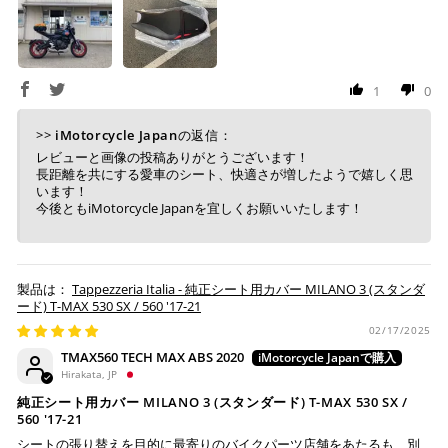
コンビニ決済
(事前決済)
1
0
上記コンビニでお支払い頂けます。
>>
iMotorcycle Japan
の返信：
入金確認が取れ次第、商品を手配させて頂きます。
レビューと画像の投稿ありがとうございます！
店内端末にて操作後、レジにてお支払いください。
長距離を共にする愛車のシート、快適さが増したようで嬉しく思
います！
今後ともiMotorcycle Japanを宜しくお願いいたします！
※ 支払期限はご注文日より7日以内とさせて頂いてお
り、万が一過ぎてしまった場合は自動でご注文はキャン
セルとなります。
※ 税込300,000円以上のお買い物の際にはご利用頂けま
Tappezzeria Italia - 純正シート用カバー MILANO 3 (スタンダ
せん。
ード) T-MAX 530 SX / 560 '17-21
※ お支払いは現金のみとなります。
02/17/2025
TMAX560 TECH MAX ABS 2020
銀行振込
(事前決済)
Hirakata, JP
純正シート用カバー MILANO 3 (スタンダード) T-MAX 530 SX /
560 '17-21
シートの張り替えを目的に最寄りのバイクパーツ店舗をあたるも、別