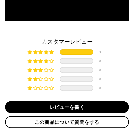
・一括払い
・前払い決済（銀行振込等）の場合、15時までに弊社でのご
・分割払い (3,5,6,10,12,15,18,20,24回)
入金確認が完了いたしましたら即日発送いたします。
・リボ払い
・お取り寄せ商品等を一緒にご注文の場合は、基本的にはお
※ 分割払い、リボ払いは決済金額が税込10,000円以上の
取り寄せ商品が揃ってからの発送になります。別で発送をご
場合のみご利用いただけます。
希望の場合は、ご対応いたしますのでご連絡をお願いいたし
カスタマーレビュー
※ American Expressでの分割払いのご利用には、事前
ます。
にご利用のカード会社へお申込・審査が必要となりま
純正シートを弊社に送って頂く際は、下記住所に
必ず
元払い
3
す。
にて発送ください。
お取り寄せの場合
※ Diners Clubは分割払い非対応のため、一括払い・リ
※着払いで発送された場合には受け取りを拒否させて頂きま
0
ボ払いのみご利用頂けます。
・商品ページの納期はあくまで目安になりますので、納期が
す。
0
※ 手数料、利息はご利用のカード会社の定めによります
早まる場合もございます。
iMotorcycle Japan
ので、事前にご確認ください。
0
・運送状況や繁忙期の影響により遅れが生じる場合もござい
〒112-0001
0
ます。
東京都文京区白山5-8-12 NFコーポ白山 102
楽天ペイ
TEL : 03-5981-9624
配送送料について
レビューを書く
１回のご注文で商品代金合計が¥11,000(税込）以上の場合
納期
は、送料が無料となります。
作業納期については、お預かりしてから約1週間程度で発送さ
この商品について質問をする
せていただきますが、受付状況により前後する場合もござい
※通常送料は¥770(税込)です。
いつもの楽天IDとパスワードを使ってスムーズなお支払
ます。