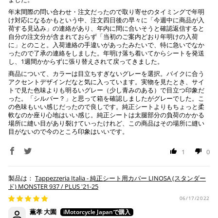
お振り込みください。
入金確認が取れ次第、商品を手配させて頂きます。
年末間際の問い合わせ・注文だったので取り寄せのタイミングで年明
け対応になるかもという中、注文四日後の早々に「今週中に商品が入
荷する見込み」の連絡があり、年内に間に合いそうと確認返信すると
※ お支払期限はご注文日より7日以内とさせて頂いてお
自分の注文分が含まれておらず「当初のご案内どおり年明けの入荷
り、万が一過ぎてしまった場合はご注文をキャンセルさ
に」とのこと。入荷連絡の手違いがあったみたいで、特に急いでなか
せて頂きます。
ったので了承の連絡をしました。年明け落ち着いてからシートを発送
し、1週間かからずに張り替えされて戻ってきました。
※ 振込手数料はご負担ください。
商品について、カラーは目立ちすぎないグレーを選択。バイクに合う
アクセントデザインだなと気に入っています。実物を見たとき、サイ
トで見た色味よりも明るいグレー（少し青みのある）で目立つ印象だ
った。「シルバー？」と思って箱を確認しましたがグレーでした。こ
の色味もいい感じだったので良しです。純正シートよりもちょっと柔
軟なのか座り心地はいい感じ。純正シートは太腿部分の負荷のかかる
場所に縫い目があり裂けていったけれど、この商品はその場所に縫い
目がないので今のところ印象はいいです。
1
0
Tappezzeria Italia - 純正シート用カバー LINOSA (スタンダー
ド) MONSTER 937 / PLUS '21-25
06/17/2022
薫孝 大園