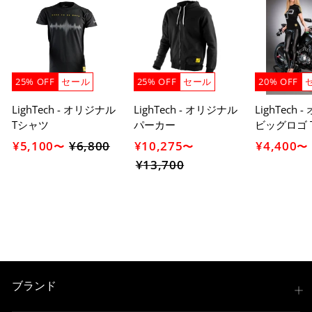
25% OFF
セール
25% OFF
セール
20% OFF
LighTech - オリジナル
LighTech - オリジナル
LighTech
Tシャツ
パーカー
ビッグロゴ 
¥5,100
¥6,800
セ
¥10,275
¥4,400
〜
〜
〜
ー
¥13,700
セ
ル
ー
価
ル
格
価
格
ブランド