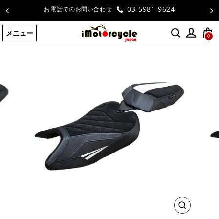
コ
4
お客様の声
ン
テ
メニュー
ン
0
ツ
に
ス
キ
ッ
プ
す
る
閉
じ