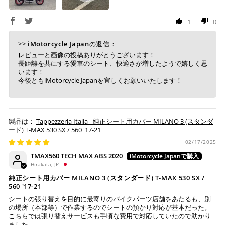
1
0
上記コンビニでお支払い頂けます。
>>
iMotorcycle Japan
の返信：
入金確認が取れ次第、商品を手配させて頂きます。
レビューと画像の投稿ありがとうございます！
店内端末にて操作後、レジにてお支払いください。
長距離を共にする愛車のシート、快適さが増したようで嬉しく思
います！
今後ともiMotorcycle Japanを宜しくお願いいたします！
※ 支払期限はご注文日より7日以内とさせて頂いてお
り、万が一過ぎてしまった場合は自動でご注文はキャン
セルとなります。
※ 税込300,000円以上のお買い物の際にはご利用頂けま
Tappezzeria Italia - 純正シート用カバー MILANO 3 (スタンダ
せん。
ード) T-MAX 530 SX / 560 '17-21
※ お支払いは現金のみとなります。
02/17/2025
TMAX560 TECH MAX ABS 2020
銀行振込
(事前決済)
Hirakata, JP
純正シート用カバー MILANO 3 (スタンダード) T-MAX 530 SX /
560 '17-21
シートの張り替えを目的に最寄りのバイクパーツ店舗をあたるも、別
の場所（本部等）で作業するのでシートの預かり対応が基本だった。
ご注文時に情報をお知らせ致しますので、指定の口座に
こちらでは張り替えサービスも手頃な費用で対応していたので助かり
ました。