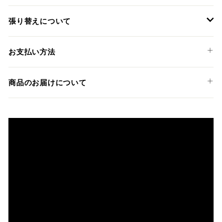
APRILIA
張り替えについて
RS 457 '24-26
装着には専門知識のあるディーラーやショップでの作業を推
お支払い方法
奨しておりますが、ご希望の方には弊社でも張替えサービス
を承っております。
以下のお支払い方法からお選び頂けます。
商品のお届けについて
クレジットカード
商品発送までの日数について
ご希望商品の在庫状況により異なります。 詳しくは該当商品
ページよりご希望のカラー、材質等(オプションがある場合)を
上記クレジットカードをご利用頂けます。
選択後に表示される納期をご確認ください。
分割払い、リボ払い、3Dセキュア対応カードをご利用の
際は、『クレジットカード決済(3Dセキュア) - SBPS』を
国内在庫ありの場合
ご選択ください。
商品発送時に決済完了となります。
・平日16時までのご注文、お支払い完了で即日発送いたしま
対応支払回数について以下の通りです。
す。
・一括払い
・前払い決済（銀行振込等）の場合、15時までに弊社でのご
・分割払い (3,5,6,10,12,15,18,20,24回)