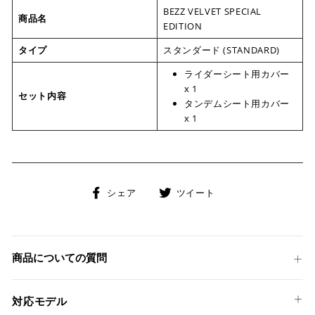
BEZZ VELVET SPECIAL
商品名
EDITION
タイプ
スタンダード (STANDARD)
ライダーシート用カバー
x 1
セット内容
タンデムシート用カバー
x 1
Facebook
Twitter
シェア
ツイート
で
に
シ
投
ェ
稿
ア
す
商品についての質問
す
る
る
対応モデル