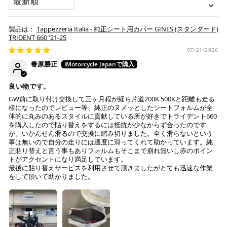
本サービスをご利用いただく場合、下記事項について同意い
ヤマト運輸になります。 配送会社の指定はできかねます。
ただいたものとみなします。
※ 楽天ポイントが貯まるのは楽天カード・楽天ポイン
Tappezzeria Italia - 純正シート用カバー GINES (スタンダード)
納期について
ト・楽天ペイ残高でのお支払いに限ります。
TRIDENT 660 '21-25
※ 現在楽天ペイでご使用頂けるクレジットカードは
お預かりするシートは間違いなく該当車種専用の純正シ
07/21/2026
Visa、Mastercard、JCBのみです。
ートで、加工をしていない
春原勝正
純正シートにダメージはない (シートベースの歪みや割
れ、スポンジの破れ等)
キャッシュレス決済
良い物です。
注意事項
GW前に取り付け交換して三ヶ月程が経ち片道200K.500Kと距離も走る
様になったのでレビュー等、純正のヌメッとしたシートフォルムが全
Tappezzeria Italia製品は、純正シートの形状に合わせて
体的に丸みのあるスタイルに貢献している所が好きでトライデント660
製造されておりますが、シートの状態により弊社で作業
を購入したので貼り替えをするには抵抗が少なからず合ったのです
が。いかんせん滑るので交換に踏み切りました。全く滑らないという
上記キャッシュレス決済アカウントからご希望のお支払
不可と判断した場合には、ご連絡の上返送させていただ
事は無いので自分の走りには適度に滑ってくれて助かっています。純
い方法をご選択頂き、クリックするだけで簡単に支払い
く場合もございます。
正貼り替えと言う事もありフォルムもそこまで崩れ無いし赤のポイン
が完了します。
送っていただいた純正シートが、適合外の車両と発覚
トがアクセントになり満足しています。
し、それにより不具合等生じた際には、弊社は一切の責
最後に貼り替えサービスを利用させて頂きましたがとても迅速な作業
※ ご利用には事前にPayPay、Apple Payの利用登録が
をして頂いて助かりました。
任を負いません。
必要です。
作業後、仕上がりを確認し発送させていただきますの
で、その後の張り直しについてはお受けできかねます。
コンビニ決済
(事前決済)