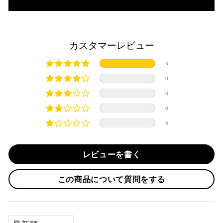
入金確認が完了いたしましたら即日発送いたします。
・リボ払い
・お取り寄せ商品等を一緒にご注文の場合は、基本的にはお
※ 分割払い、リボ払いは決済金額が税込10,000円以上の
取り寄せ商品が揃ってからの発送になります。別で発送をご
場合のみご利用いただけます。
希望の場合は、ご対応いたしますのでご連絡をお願いいたし
カスタマーレビュー
※ American Expressでの分割払いのご利用には、事前
ます。
にご利用のカード会社へお申込・審査が必要となりま
純正シートを弊社に送って頂く際は、下記住所に
必ず
元払い
3
す。
にて発送ください。
お取り寄せの場合
※ Diners Clubは分割払い非対応のため、一括払い・リ
※着払いで発送された場合には受け取りを拒否させて頂きま
0
ボ払いのみご利用頂けます。
・商品ページの納期はあくまで目安になりますので、納期が
す。
0
※ 手数料、利息はご利用のカード会社の定めによります
早まる場合もございます。
iMotorcycle Japan
ので、事前にご確認ください。
0
・運送状況や繁忙期の影響により遅れが生じる場合もござい
〒112-0001
0
ます。
東京都文京区白山5-8-12 NFコーポ白山 102
楽天ペイ
TEL : 03-5981-9624
配送送料について
レビューを書く
１回のご注文で商品代金合計が¥11,000(税込）以上の場合
納期
は、送料が無料となります。
作業納期については、お預かりしてから約1週間程度で発送さ
この商品について質問をする
せていただきますが、受付状況により前後する場合もござい
※通常送料は¥770(税込)です。
いつもの楽天IDとパスワードを使ってスムーズなお支払
ます。
いが可能です。
配送会社について
楽天ポイントが貯まる・使える！「簡単」「あんしん」
承諾
SORT BY
「お得」な楽天ペイをご利用ください。