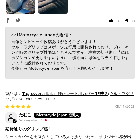
0
0
上記コンビニでお支払い頂けます。
入金確認が取れ次第、商品を手配させて頂きます。
>>
iMotorcycle Japan
の返信：
店内端末にて操作後、レジにてお支払いください。
画像とレビューの投稿ありがとうございます！
ウルトラグリップはスポーツ走行用に開発されており、ブレーキ
ング時のグリップ性能はもちろんですが、左右の切り返し時には
※ 支払期限はご注文日より7日以内とさせて頂いてお
ポジション変更しやすいように、横方向には体をスライドしやす
り、万が一過ぎてしまった場合は自動でご注文はキャン
いように設計されております。
セルとなります。
今後ともiMotorcycle Japanを宜しくお願いいたします！
※ 税込300,000円以上のお買い物の際にはご利用頂けま
せん。
※ お支払いは現金のみとなります。
Tappezzeria Italia - 純正シート用カバー TEFÈ 2 (ウルトラグリ
ップ) GSX-R600 / 750 '11-17
銀行振込
(事前決済)
05/11/2022
たむこ
Setagaya-ku, JP
期待通りのグリップ感！
ご注文時に情報をお知らせ致しますので、指定の口座に
シートカバーをカスタムしている人は少ないため、オリジナル感が出