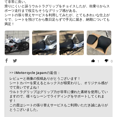
て非常に良い。
お振り込みください。
滑りにくいと謳うウルトラグリップをチョイスしたが、街乗りからス
入金確認が取れ次第、商品を手配させて頂きます。
ポーツ走行まで役立ちそうなグリップ感がある。
シートの張り替えサービスを利用してみたが、とてもきれいな仕上が
※ お支払期限はご注文日より7日以内とさせて頂いてお
りで、シートを預けてから数日足らずで手元に届き、納期についても
満足！
り、万が一過ぎてしまった場合はご注文をキャンセルさ
せて頂きます。
※ 振込手数料はご負担ください。
1
0
>>
iMotorcycle Japan
の返信：
レビューと画像の投稿ありがとうございます！
シートカバーを変えるとルックスが様変わりし、オリジナル感が
でて良いですよね！
ウルトラグリップはグリップ力が非常に優れた素材を使用してい
ますので、様々なシーンでライディングをサポートしてくれま
す！
この度はシートの張り替えサービスもご利用いただき誠にありが
とうございました。