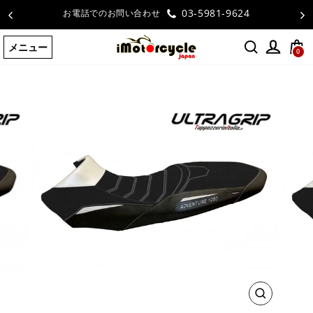
コ
03-5981-9624
い合わせ
お客様
ン
テ
メニュー
ン
0
ツ
に
ス
キ
ッ
プ
す
る
閉
じ