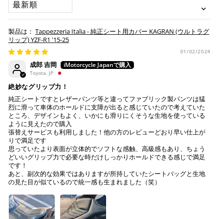
「お得」な楽天ペイをご利用ください。
本サービスをご利用いただく場合、下記事項について同意い
ヤマト運輸になります。 配送会社の指定はできかねます。
ただいたものとみなします。
※ 楽天ポイントが貯まるのは楽天カード・楽天ポイン
Tappezzeria Italia - 純正シート用カバー KAGRAN (ウルトラグ
納期について
ト・楽天ペイ残高でのお支払いに限ります。
リップ) YZF-R1 '15-25
※ 現在楽天ペイでご使用頂けるクレジットカードは
お預かりするシートは間違いなく該当車種専用の純正シ
01/02/2024
Visa、Mastercard、JCBのみです。
ートで、加工をしていない
成郎 吉岡
純正シートにダメージはない (シートベースの歪みや割
Toyota, JP
れ、スポンジの破れ等)
キャッシュレス決済
絶妙なグリップ力！
注意事項
純正シートですとレザーパンツ等と違ってファブリック製パンツは猛
烈に滑って車体のホールドに支障が出ると感じていたので考えていた
Tappezzeria Italia製品は、純正シートの形状に合わせて
ところ、デザインもよく、いかにも滑りにくそうな生地を使っている
製造されておりますが、シートの状態により弊社で作業
ように見えたので購入
張替えサービスも利用しました！他の方のレビューどおり早い仕上が
上記キャッシュレス決済アカウントからご希望のお支払
不可と判断した場合には、ご連絡の上返送させていただ
りで満足です
い方法をご選択頂き、クリックするだけで簡単に支払い
く場合もございます。
思っていたより表面が立体的でソフトな感触、高級感もあり、ちょう
が完了します。
送っていただいた純正シートが、適合外の車両と発覚
どいいグリップ力で必要な時だけしっかりホールドできる感じで満足
し、それにより不具合等生じた際には、弊社は一切の責
です！
※ ご利用には事前にPayPay、Apple Payの利用登録が
あと、副次的な効果ではありますが所持していたシートバッグと生地
任を負いません。
の見た目が似ているので統一感も生まれました（笑）
必要です。
作業後、仕上がりを確認し発送させていただきますの
で、その後の張り直しについてはお受けできかねます。
コンビニ決済
(事前決済)