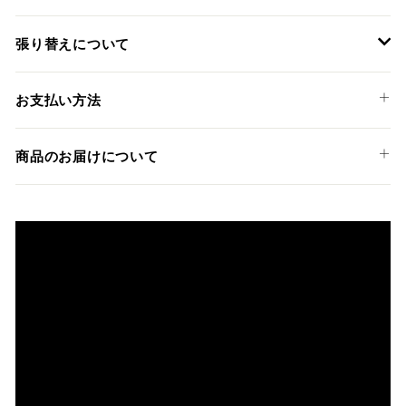
KTM
張り替えについて
1050 ADVENTURE '15-16
装着には専門知識のあるディーラーやショップでの作業を推
お支払い方法
奨しておりますが、ご希望の方には弊社でも張替えサービス
を承っております。
以下のお支払い方法からお選び頂けます。
商品のお届けについて
クレジットカード
商品発送までの日数について
ご希望商品の在庫状況により異なります。 詳しくは該当商品
ページよりご希望のカラー、材質等(オプションがある場合)を
上記クレジットカードをご利用頂けます。
選択後に表示される納期をご確認ください。
分割払い、リボ払い、3Dセキュア対応カードをご利用の
際は、『クレジットカード決済(3Dセキュア) - SBPS』を
国内在庫ありの場合
ご選択ください。
商品発送時に決済完了となります。
・平日16時までのご注文、お支払い完了で即日発送いたしま
対応支払回数について以下の通りです。
す。
・一括払い
・前払い決済（銀行振込等）の場合、15時までに弊社でのご
・分割払い (3,5,6,10,12,15,18,20,24回)