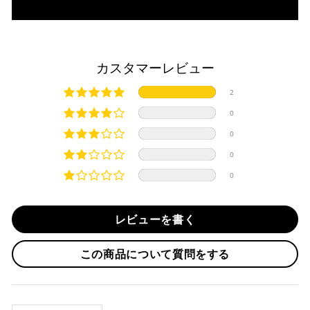
入金確認が完了いたしましたら即日発送いたします。
・リボ払い
・お取り寄せ商品等を一緒にご注文の場合は、基本的にはお
※ 分割払い、リボ払いは決済金額が税込10,000円以上の
取り寄せ商品が揃ってからの発送になります。別で発送をご
場合のみご利用いただけます。
希望の場合は、ご対応いたしますのでご連絡をお願いいたし
カスタマーレビュー
※ American Expressでの分割払いのご利用には、事前
ます。
にご利用のカード会社へお申込・審査が必要となりま
純正シートを弊社に送って頂く際は、下記住所に
必ず
元払い
2
す。
にて発送ください。
お取り寄せの場合
※ Diners Clubは分割払い非対応のため、一括払い・リ
※着払いで発送された場合には受け取りを拒否させて頂きま
0
ボ払いのみご利用頂けます。
・商品ページの納期はあくまで目安になりますので、納期が
す。
0
※ 手数料、利息はご利用のカード会社の定めによります
早まる場合もございます。
iMotorcycle Japan
ので、事前にご確認ください。
0
・運送状況や繁忙期の影響により遅れが生じる場合もござい
〒112-0001
0
ます。
東京都文京区白山5-8-12 NFコーポ白山 102
楽天ペイ
TEL : 03-5981-9624
配送送料について
レビューを書く
１回のご注文で商品代金合計が¥11,000(税込）以上の場合
納期
は、送料が無料となります。
作業納期については、お預かりしてから約1週間程度で発送さ
この商品について質問をする
せていただきますが、受付状況により前後する場合もござい
※通常送料は¥770(税込)です。
いつもの楽天IDとパスワードを使ってスムーズなお支払
ます。
いが可能です。
配送会社について
楽天ポイントが貯まる・使える！「簡単」「あんしん」
承諾
SORT BY