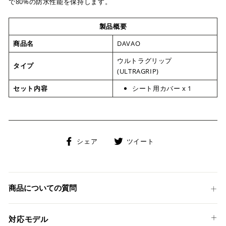
で80%の防水性能を保持します。
製品概要
商品名
DAVAO
ウルトラグリップ
タイプ
(ULTRAGRIP)
セット内容
シート用カバー x 1
Facebook
Twitter
シェア
ツイート
で
に
シ
投
ェ
稿
ア
す
商品についての質問
す
る
る
対応モデル