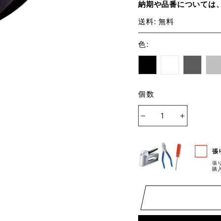
納期や品番については
送料: 無料
色
:
個数
−
+
張
張
購