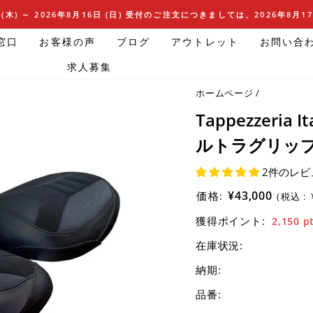
(木) ～ 2026年8月16日 (日) 受付のご注文につきましては、2026年8月
窓口
お客様の声
ブログ
アウトレット
お問い合
求人募集
ホームページ
/
Tappezzeria
ルトラグリップ) H
2件のレビ
¥43,000
価格:
(税込 :
獲得ポイント:
2,150
p
在庫状況:
納期:
品番: