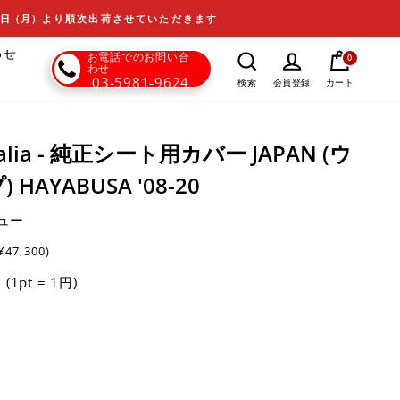
17日 (月) より順次出荷させていただきます
わせ
お電話でのお問い合
0
わせ
03-5981-9624
カート
検索
会員登録
 Italia - 純正シート用カバー JAPAN (ウ
AYABUSA '08-20
ュー
¥47,300)
(1pt = 1円)
t