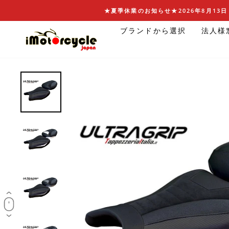
コ
★夏季休業のお知らせ★2026年8月13日 
ン
ブランドから選択
法人様
テ
ン
ツ
に
ス
キ
ッ
プ
す
る