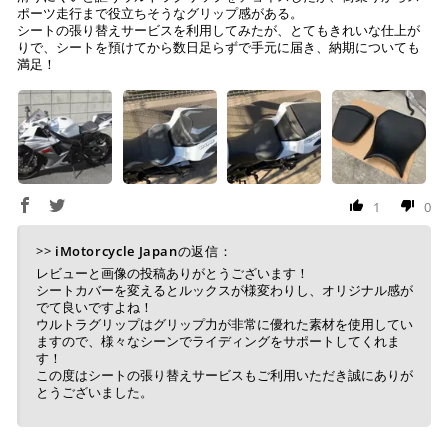
入金確認が取れ次第、商品を手配させて頂きます。
ポーツ走行まで役立ちそうなグリップ感がある。
シートの張り替えサービスを利用してみたが、とてもきれいな仕上が
※ お支払期限はご注文日より7日以内とさせて頂いてお
りで、シートを預けてから数日足らずで手元に届き、納期についても
満足！
り、万が一過ぎてしまった場合はご注文をキャンセルさ
せて頂きます。
※ 振込手数料はご負担ください。
1
0
>>
iMotorcycle Japan
の返信：
レビューと画像の投稿ありがとうございます！
シートカバーを変えるとルックスが様変わりし、オリジナル感が
でて良いですよね！
ウルトラグリップはグリップ力が非常に優れた素材を使用してい
ますので、様々なシーンでライディングをサポートしてくれま
す！
この度はシートの張り替えサービスもご利用いただき誠にありが
とうございました。