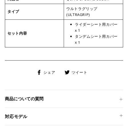
ウルトラグリップ
タイプ
(ULTRAGRIP)
ライダーシート用カバー
x 1
セット内容
タンデムシート用カバー
x 1
Facebook
Twitter
シェア
ツイート
で
に
シ
投
ェ
稿
ア
す
商品についての質問
す
る
る
対応モデル