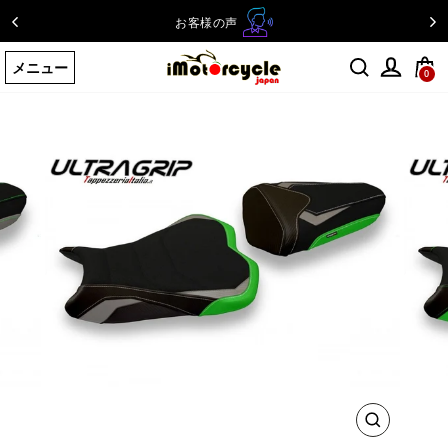
コ
お客様の声
ン
テ
メニュー
ン
0
ツ
に
ス
キ
ッ
プ
す
る
閉
じ