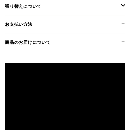
KAWASAKI
張り替えについて
ZX-10R '08-10
装着には専門知識のあるディーラーやショップでの作業を推
お支払い方法
奨しておりますが、ご希望の方には弊社でも張替えサービス
を承っております。
以下のお支払い方法からお選び頂けます。
商品のお届けについて
クレジットカード
商品発送までの日数について
ご希望商品の在庫状況により異なります。 詳しくは該当商品
ページよりご希望のカラー、材質等(オプションがある場合)を
上記クレジットカードをご利用頂けます。
選択後に表示される納期をご確認ください。
分割払い、リボ払い、3Dセキュア対応カードをご利用の
際は、『クレジットカード決済(3Dセキュア) - SBPS』を
国内在庫ありの場合
ご選択ください。
商品発送時に決済完了となります。
・平日16時までのご注文、お支払い完了で即日発送いたしま
対応支払回数について以下の通りです。
す。
・一括払い
・前払い決済（銀行振込等）の場合、15時までに弊社でのご
・分割払い (3,5,6,10,12,15,18,20,24回)
入金確認が完了いたしましたら即日発送いたします。
・リボ払い