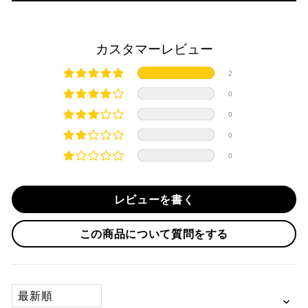
・お取り寄せ商品等を一緒にご注文の場合は、基本的にはお
※ 分割払い、リボ払いは決済金額が税込10,000円以上の
取り寄せ商品が揃ってからの発送になります。別で発送をご
場合のみご利用いただけます。
希望の場合は、ご対応いたしますのでご連絡をお願いいたし
カスタマーレビュー
※ American Expressでの分割払いのご利用には、事前
ます。
にご利用のカード会社へお申込・審査が必要となりま
純正シートを弊社に送って頂く際は、下記住所に
必ず
元払い
2
す。
にて発送ください。
お取り寄せの場合
※ Diners Clubは分割払い非対応のため、一括払い・リ
※着払いで発送された場合には受け取りを拒否させて頂きま
0
ボ払いのみご利用頂けます。
・商品ページの納期はあくまで目安になりますので、納期が
す。
0
※ 手数料、利息はご利用のカード会社の定めによります
早まる場合もございます。
iMotorcycle Japan
ので、事前にご確認ください。
0
・運送状況や繁忙期の影響により遅れが生じる場合もござい
〒112-0001
0
ます。
東京都文京区白山5-8-12 NFコーポ白山 102
楽天ペイ
TEL : 03-5981-9624
配送送料について
レビューを書く
１回のご注文で商品代金合計が¥11,000(税込）以上の場合
納期
は、送料が無料となります。
作業納期については、お預かりしてから約1週間程度で発送さ
この商品について質問をする
せていただきますが、受付状況により前後する場合もござい
※通常送料は¥770(税込)です。
いつもの楽天IDとパスワードを使ってスムーズなお支払
ます。
いが可能です。
配送会社について
楽天ポイントが貯まる・使える！「簡単」「あんしん」
承諾
SORT BY
「お得」な楽天ペイをご利用ください。
本サービスをご利用いただく場合、下記事項について同意い
ヤマト運輸になります。 配送会社の指定はできかねます。