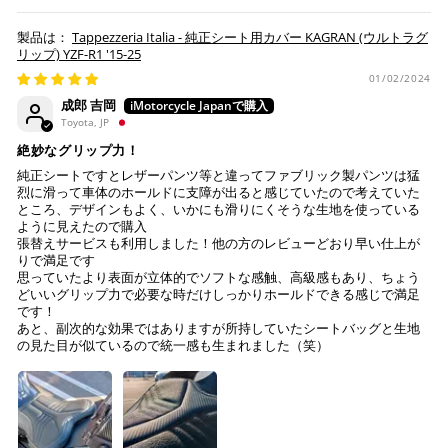
ただいたものとみなします。
※ 楽天ポイントが貯まるのは楽天カード・楽天ポイン
Tappezzeria Italia - 純正シート用カバー KAGRAN (ウルトラグ
納期について
ト・楽天ペイ残高でのお支払いに限ります。
リップ) YZF-R1 '15-25
※ 現在楽天ペイでご使用頂けるクレジットカードは
お預かりするシートは間違いなく該当車種専用の純正シ
01/02/2024
Visa、Mastercard、JCBのみです。
ートで、加工をしていない
成郎 吉岡
純正シートにダメージはない (シートベースの歪みや割
Toyota, JP
れ、スポンジの破れ等)
キャッシュレス決済
絶妙なグリップ力！
注意事項
純正シートですとレザーパンツ等と違ってファブリック製パンツは猛
烈に滑って車体のホールドに支障が出ると感じていたので考えていた
Tappezzeria Italia製品は、純正シートの形状に合わせて
ところ、デザインもよく、いかにも滑りにくそうな生地を使っている
製造されておりますが、シートの状態により弊社で作業
ように見えたので購入
張替えサービスも利用しました！他の方のレビューどおり早い仕上が
上記キャッシュレス決済アカウントからご希望のお支払
不可と判断した場合には、ご連絡の上返送させていただ
りで満足です
い方法をご選択頂き、クリックするだけで簡単に支払い
く場合もございます。
思っていたより表面が立体的でソフトな感触、高級感もあり、ちょう
が完了します。
送っていただいた純正シートが、適合外の車両と発覚
どいいグリップ力で必要な時だけしっかりホールドできる感じで満足
し、それにより不具合等生じた際には、弊社は一切の責
です！
※ ご利用には事前にPayPay、Apple Payの利用登録が
あと、副次的な効果ではありますが所持していたシートバッグと生地
任を負いません。
の見た目が似ているので統一感も生まれました（笑）
必要です。
作業後、仕上がりを確認し発送させていただきますの
で、その後の張り直しについてはお受けできかねます。
コンビニ決済
(事前決済)