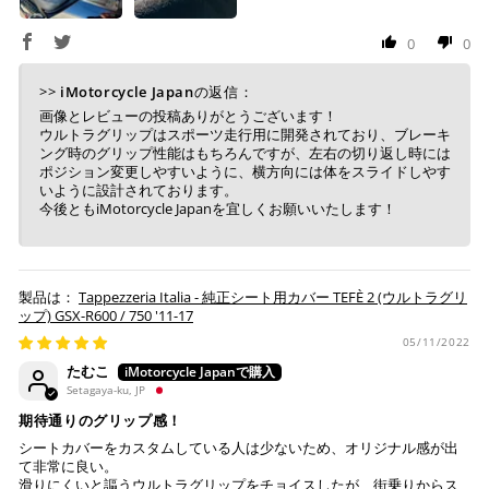
0
0
上記コンビニでお支払い頂けます。
入金確認が取れ次第、商品を手配させて頂きます。
>>
iMotorcycle Japan
の返信：
店内端末にて操作後、レジにてお支払いください。
画像とレビューの投稿ありがとうございます！
ウルトラグリップはスポーツ走行用に開発されており、ブレーキ
ング時のグリップ性能はもちろんですが、左右の切り返し時には
※ 支払期限はご注文日より7日以内とさせて頂いてお
ポジション変更しやすいように、横方向には体をスライドしやす
り、万が一過ぎてしまった場合は自動でご注文はキャン
いように設計されております。
セルとなります。
今後ともiMotorcycle Japanを宜しくお願いいたします！
※ 税込300,000円以上のお買い物の際にはご利用頂けま
せん。
※ お支払いは現金のみとなります。
Tappezzeria Italia - 純正シート用カバー TEFÈ 2 (ウルトラグリ
ップ) GSX-R600 / 750 '11-17
銀行振込
(事前決済)
05/11/2022
たむこ
Setagaya-ku, JP
期待通りのグリップ感！
ご注文時に情報をお知らせ致しますので、指定の口座に
シートカバーをカスタムしている人は少ないため、オリジナル感が出
て非常に良い。
お振り込みください。
滑りにくいと謳うウルトラグリップをチョイスしたが、街乗りからス