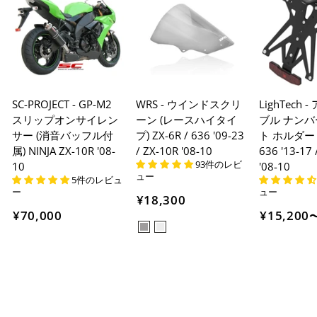
SC-PROJECT - GP-M2
WRS - ウインドスクリ
LighTech 
スリップオンサイレン
ーン (レースハイタイ
ブル ナンハ
サー (消音バッフル付
プ) ZX-6R / 636 '09-23
ト ホルダー Z
属) NINJA ZX-10R '08-
/ ZX-10R '08-10
636 '13-17 
93件のレビ
10
'08-10
ュー
5件のレビュ
ー
ュー
¥18,300
¥70,000
¥15,200