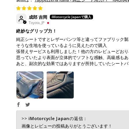
成郎 吉岡
Toyota, JP
絶妙なグリップ力！
純正シートですとレザーパンツ等と違ってファブリック製
そうな生地を使っているように見えたので購入
張替えサービスも利用しました！他の方のレビューどおり
思っていたより表面が立体的でソフトな感触、高級感もあ
あと、副次的な効果ではありますが所持していたシートバ
>>
iMotorcycle Japan
の返信：
画像とレビューの投稿ありがとうございます！