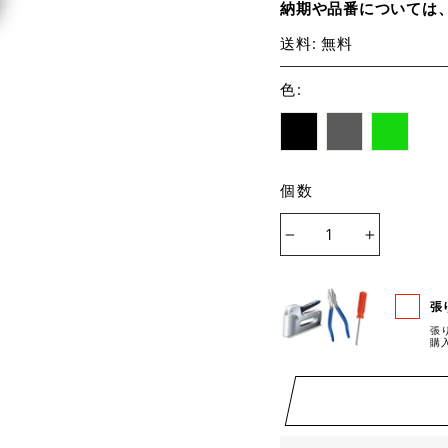
納期や品番については
送料: 無料
色
:
個数
−
+
張
張
購