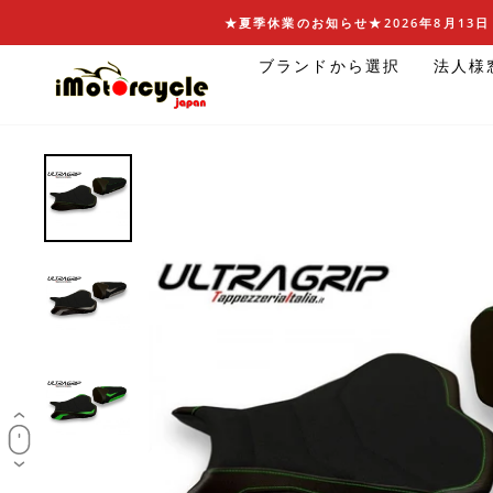
コ
★夏季休業のお知らせ★2026年8月13日 
ン
ブランドから選択
法人様
テ
ン
ツ
に
ス
キ
ッ
プ
す
る