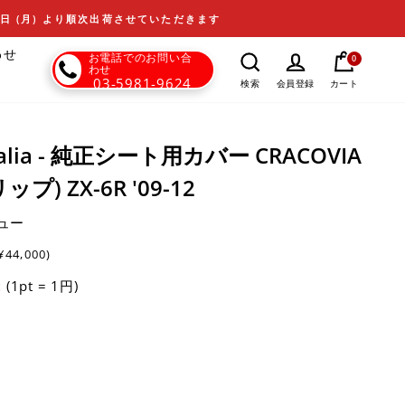
17日 (月) より順次出荷させていただきます
わせ
お電話でのお問い合
0
わせ
03-5981-9624
カート
検索
会員登録
 Italia - 純正シート用カバー CRACOVIA
プ) ZX-6R '09-12
ュー
¥44,000)
(1pt = 1円)
t