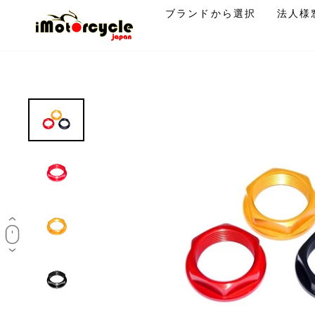
コ
ブランドから選択
法人様
ン
テ
ン
ツ
に
ス
キ
ッ
プ
す
る