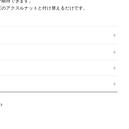
が期待できます。
正のアクスルナットと付け替えるだけです。
Twitter
ト
に
投
稿