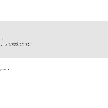
す！
ッシュで素敵ですね！
！
ルナット