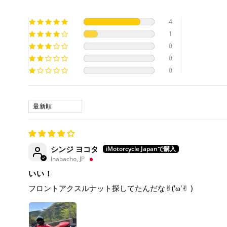
4
1
0
0
0
SORT BY
シンジ ヨコタ
Inabacho, JP
いい！
フロントアクスルナット探してたんだな✌︎('ω'✌︎ )