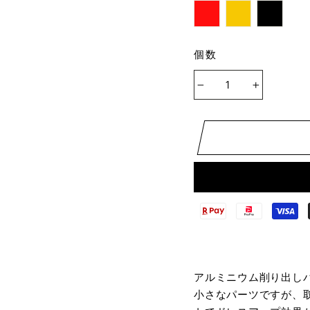
個数
−
+
アルミニウム削り出し
小さなパーツですが、