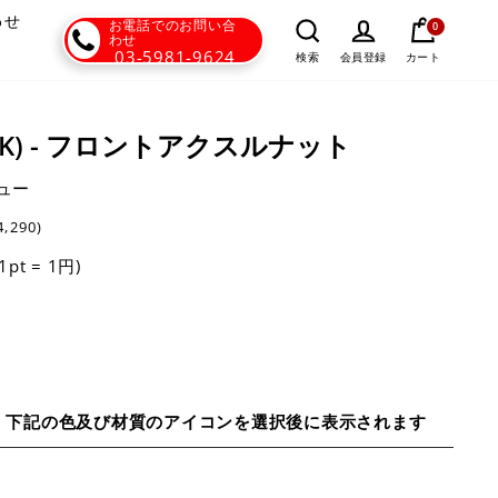
わせ
お電話でのお問い合
0
わせ
03-5981-9624
カート
検索
会員登録
(DBK) - フロントアクスルナット
ュー
4,290)
(1pt = 1円)
、下記の色及び材質のアイコンを選択後に表示されます