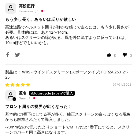
が完了します。
高松正行
Kanazawa, JP
※ ご利用には事前にPayPay、Apple Payの利用登録が
もう少し長く、あるいは反りが欲しい
必要です。
高速道路でヘルメット回りが静かな感じで走るには、もう少し長さが
必要。具体的には、あと12〜14cm。
あるいはスクリーンの縁が反る、風を外に流すように反っていれば、
コンビニ決済
(事前決済)
10cmほどでもいいかも。
0
0
上記コンビニでお支払い頂けます。
WRS - ウインドスクリーン (スポーツタイプ) FORZA 250 '21-
25
入金確認が取れ次第、商品を手配させて頂きます。
店内端末にて操作後、レジにてお支払いください。
07/01/2026
匿名
※ 支払期限はご注文日より7日以内とさせて頂いてお
Ōme, JP
り、万が一過ぎてしまった場合は自動でご注文はキャン
フロント周りの視界が広くなった！
セルとなります。
基本的に1番下にしてる事が多く、純正スクリーンの白っぽくなる現象
※ 税込300,000円以上のお買い物の際にはご利用頂けま
からも解放されたくて導入しました。
せん。
-70mmなので思ったよりショートでMF17だと1番下にすると、スクリ
※ お支払いは現金のみとなります。
ーンカバーと同じ高さになります。