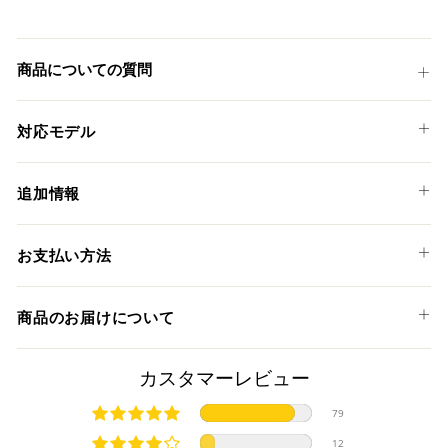
シ
投
ェ
稿
ア
す
商品についての質問
す
る
る
対応モデル
BMW
追加情報
R 1200 GS '04-12
WRSのスクリーンは、WSBKのBMW MOTORRADやMotoGP
お支払い方法
のPRAMAC RACING DUCATI、そしてMoto3クラスの各車両
に正式採用されております。
以下のお支払い方法からお選び頂けます。
高い視認性と耐久性に優れたそのクオリティは世界でもトッ
商品のお届けについて
クレジットカード
プチームのお墨付きです。
商品発送までの日数について
カスタマーレビュー
ご希望商品の在庫状況により異なります。 詳しくは該当商品
79
ページよりご希望のカラー、材質等(オプションがある場合)を
上記クレジットカードをご利用頂けます。
12