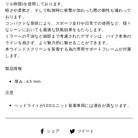
リル樹脂)を使用しております。
軽さや柔軟さ、そして転倒時に衝撃が加わった際の耐性も備わって
おります。
コンパクトな形状により、スポーツ走行や日常での使用など、様々
なシーンにおいても最適な防風効果をもたらします。
ミラーへの干渉など細部まで考慮されたデザインは、バイク本来の
ラインを崩さず、より魅力的に魅せることができます。
本ウインドスクリーンを装着する為の専用サポートフレームが付属
します。
製品情報
厚み : 4.5 mm
注意
ヘッドライトがLEDユニット装着車両には適合が異なります。
Facebook
Twitter
シェア
ツイート
で
に