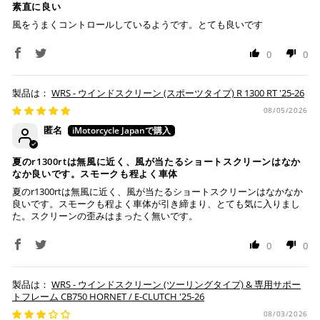
素直に良い
１回のご注文で商品代金合計が¥11,000(税込）以上の場合
風をうまくコントロールしているようです。とても良いです
は、送料が無料となります。
0
0
※通常送料は¥770(税込)です。
いつもの楽天IDとパスワードを使ってスムーズなお支払
いが可能です。
配送会社について
楽天ポイントが貯まる・使える！「簡単」「あんしん」
WRS - ウインドスクリーン (スポーツタイプ) R 1300 RT '25-26
「お得」な楽天ペイをご利用ください。
ヤマト運輸になります。 配送会社の指定はできかねます。
08/05/2026
匿名
※ 楽天ポイントが貯まるのは楽天カード・楽天ポイン
ト・楽天ペイ残高でのお支払いに限ります。
夏のr1300rtは無風に近く、風が当たるショートスクリーンはなか
※ 現在楽天ペイでご使用頂けるクレジットカードは
なか良いです。スモークも程よく車体
Visa、Mastercard、JCBのみです。
夏のr1300rtは無風に近く、風が当たるショートスクリーンはなかなか
良いです。スモークも程よく車体が引き締まり、とても気に入りまし
た。スクリーンの歪みはまったく無いです。
キャッシュレス決済
0
0
WRS - ウインドスクリーン (ツーリングタイプ) & 専用サポー
トフレーム CB750 HORNET / E-CLUTCH '25-26
上記キャッシュレス決済アカウントからご希望のお支払
い方法をご選択頂き、クリックするだけで簡単に支払い
08/03/2026