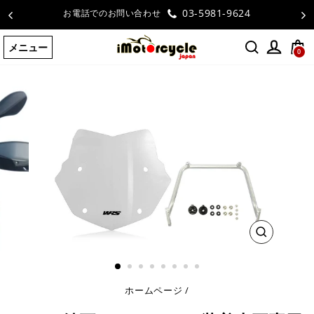
コ
03-5981-9624
お電話でのお問い合わせ
ン
テ
メニュー
ン
0
ツ
に
ス
キ
ッ
プ
す
る
閉
じ
る
ホームページ
/