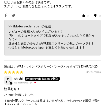
ビビリ音も無く今の所は快適です。
スクリーンが邪魔だなと思う人にはオススメです。
銀行振込
(事前決済)
0
0
>>
iMotorcycle Japan
の返信：
ご注文時に情報をお知らせ致しますので、指定の口座に
レビューの投稿ありがとうございます！
-70mmのショートタイプで視界がスッキリされたようで良かっ
お振り込みください。
たです！
入金確認が取れ次第、商品を手配させて頂きます。
透過性と歪みの少なさがWRS製スクリーンの魅力の一つです！
今後ともiMotorcycle Japanを宜しくお願いいたします！
※ お支払期限はご注文日より7日以内とさせて頂いてお
り、万が一過ぎてしまった場合はご注文をキャンセルさ
せて頂きます。
※ 振込手数料はご負担ください。
WRS - ウインドスクリーン (レースハイタイプ) ZX-6R '24-25
06/24/2026
chichi
Namerikawa, JP
効果あり！
ZX-6Rに装着しました。
６Rの純正スクリーンには風抜けの穴があり、それのせいで風切り音が
大きいと感じていました。