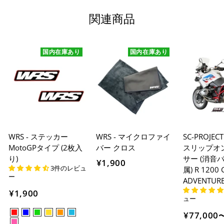
関連商品
国内在庫あり
国内在庫あり
WRS - ステッカー
WRS - マイクロファイ
SC-PROJEC
MotoGPタイプ (2枚入
バー クロス
スリップオ
り)
サー (消音
¥1,900
3件のレビュ
属) R 1200 
ー
ADVENTURE
¥1,900
ュー
¥77,000