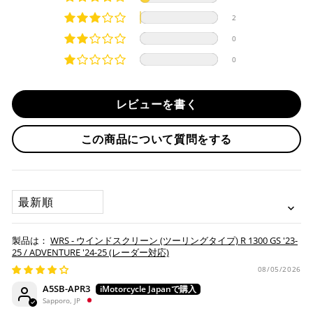
選択後に表示される納期をご確認ください。
分割払い、リボ払い、3Dセキュア対応カードをご利用の
2
際は、『クレジットカード決済(3Dセキュア) - SBPS』を
国内在庫ありの場合
ご選択ください。
0
商品発送時に決済完了となります。
・平日16時までのご注文、お支払い完了で即日発送いたしま
0
対応支払回数について以下の通りです。
す。
・一括払い
・前払い決済（銀行振込等）の場合、15時までに弊社でのご
・分割払い (3,5,6,10,12,15,18,20,24回)
レビューを書く
入金確認が完了いたしましたら即日発送いたします。
・リボ払い
・お取り寄せ商品等を一緒にご注文の場合は、基本的にはお
この商品について質問をする
※ 分割払い、リボ払いは決済金額が税込10,000円以上の
取り寄せ商品が揃ってからの発送になります。別で発送をご
場合のみご利用いただけます。
希望の場合は、ご対応いたしますのでご連絡をお願いいたし
※ American Expressでの分割払いのご利用には、事前
ます。
にご利用のカード会社へお申込・審査が必要となりま
SORT BY
す。
お取り寄せの場合
※ Diners Clubは分割払い非対応のため、一括払い・リ
ボ払いのみご利用頂けます。
・商品ページの納期はあくまで目安になりますので、納期が
WRS - ウインドスクリーン (ツーリングタイプ) R 1300 GS '23-
※ 手数料、利息はご利用のカード会社の定めによります
早まる場合もございます。
25 / ADVENTURE '24-25 (レーダー対応)
ので、事前にご確認ください。
・運送状況や繁忙期の影響により遅れが生じる場合もござい
08/05/2026
ます。
A5SB-APR3
楽天ペイ
Sapporo, JP
配送送料について