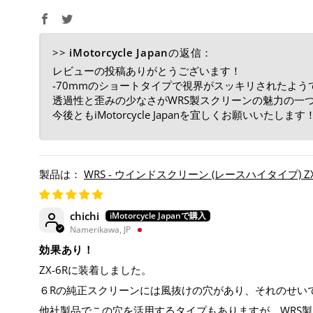
>>
iMotorcycle Japan
の返信：
レビューの投稿ありがとうございます！
-70mmのショートタイプで視界がスッキリされたよう
透過性と歪みの少なさがWRS製スクリーンの魅力の一
今後ともiMotorcycle Japanを宜しくお願いいたします
WRS - ウインドスクリーン (レースハイタイプ) ZX-6
chichi
Namerikawa, JP
効果あり！
ZX-6Rに装着しました。
６Rの純正スクリーンには風抜けの穴があり、それのせい
他社製品でこの穴を活用するタイプもありますが、WRS