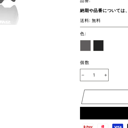
品番:
納期や品番については
送料: 無料
色
:
個数
−
+