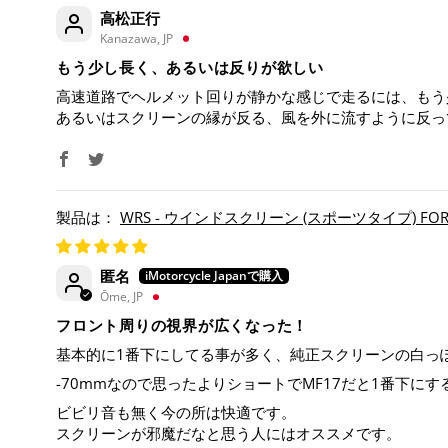
高松正行
Kanazawa, JP
もう少し長く、あるいは反りが欲しい
高速道路でヘルメット回りが静かな感じで走るには、もう少
あるいはスクリーンの縁が反る、風を外に流すように反っ
WRS - ウインドスクリーン (スポーツタイプ) FORZA 
匿名
Ōme, JP
フロント周りの視界が広くなった！
基本的に1番下にしてる事が多く、純正スクリーンの白っ
-70mmなので思ったよりショートでMF17だと1番下に
ビビリ音も無く今の所は快適です。
スクリーンが邪魔だなと思う人にはオススメです。