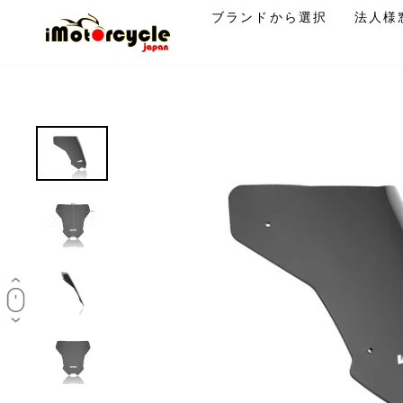
コ
ブランドから選択
法人様
ン
テ
ン
ツ
に
ス
キ
ッ
プ
す
る