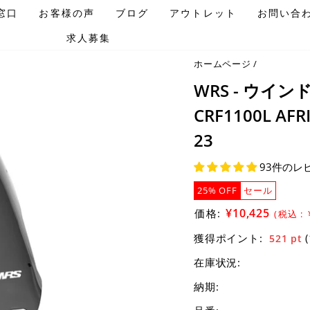
窓口
お客様の声
ブログ
アウトレット
お問い合
求人募集
ホームページ
/
WRS - ウイ
CRF1100L AFR
23
93件のレ
25% OFF
セール
セ
¥10,425
価格:
(税込 :
ー
獲得ポイント:
521
pt
ル
在庫状況:
価
格
納期: