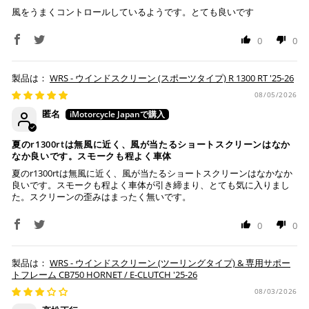
１回のご注文で商品代金合計が¥11,000(税込）以上の場合
風をうまくコントロールしているようです。とても良いです
は、送料が無料となります。
0
0
※通常送料は¥770(税込)です。
いつもの楽天IDとパスワードを使ってスムーズなお支払
いが可能です。
配送会社について
楽天ポイントが貯まる・使える！「簡単」「あんしん」
WRS - ウインドスクリーン (スポーツタイプ) R 1300 RT '25-26
「お得」な楽天ペイをご利用ください。
ヤマト運輸になります。 配送会社の指定はできかねます。
08/05/2026
匿名
※ 楽天ポイントが貯まるのは楽天カード・楽天ポイン
ト・楽天ペイ残高でのお支払いに限ります。
夏のr1300rtは無風に近く、風が当たるショートスクリーンはなか
※ 現在楽天ペイでご使用頂けるクレジットカードは
なか良いです。スモークも程よく車体
Visa、Mastercard、JCBのみです。
夏のr1300rtは無風に近く、風が当たるショートスクリーンはなかなか
良いです。スモークも程よく車体が引き締まり、とても気に入りまし
た。スクリーンの歪みはまったく無いです。
キャッシュレス決済
0
0
WRS - ウインドスクリーン (ツーリングタイプ) & 専用サポー
トフレーム CB750 HORNET / E-CLUTCH '25-26
上記キャッシュレス決済アカウントからご希望のお支払
い方法をご選択頂き、クリックするだけで簡単に支払い
08/03/2026
が完了します。