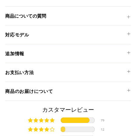
シ
投
ェ
稿
ア
す
商品についての質問
す
る
る
対応モデル
DUCATI
追加情報
MULTISTRADA 1200 '15-17
MULTISTRADA 1200 S '15-17
WRSのスクリーンは、WSBKのBMW MOTORRADやMotoGP
お支払い方法
のPRAMAC RACING DUCATI、そしてMoto3クラスの各車両
MULTISTRADA 1200 ENDURO '15-19
に正式採用されております。
MULTISTRADA 1200 PIKES PEAK '15-17
以下のお支払い方法からお選び頂けます。
高い視認性と耐久性に優れたそのクオリティは世界でもトッ
商品のお届けについて
MULTISTRADA 1260 '18-20
クレジットカード
プチームのお墨付きです。
MULTISTRADA 1260 S '18-20
MULTISTRADA 1260 ENDURO '18-20
商品発送までの日数について
カスタマーレビュー
MULTISTRADA 1260 PIKES PEAK '18-20
ご希望商品の在庫状況により異なります。 詳しくは該当商品
79
MULTISTRADA 950 '17-21
ページよりご希望のカラー、材質等(オプションがある場合)を
上記クレジットカードをご利用頂けます。
MULTISTRADA 950 S '19-21
12
選択後に表示される納期をご確認ください。
分割払い、リボ払い、3Dセキュア対応カードをご利用の
MULTISTRADA V2 '22-24