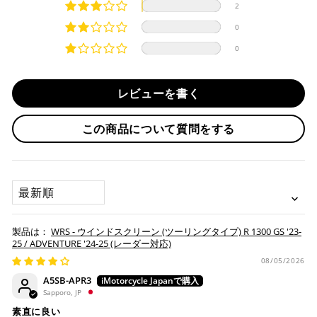
2
際は、『クレジットカード決済(3Dセキュア) - SBPS』を
国内在庫ありの場合
MULTISTRADA V2 S '22-24
ご選択ください。
0
商品発送時に決済完了となります。
・平日16時までのご注文、お支払い完了で即日発送いたしま
0
対応支払回数について以下の通りです。
す。
・一括払い
・前払い決済（銀行振込等）の場合、15時までに弊社でのご
・分割払い (3,5,6,10,12,15,18,20,24回)
レビューを書く
入金確認が完了いたしましたら即日発送いたします。
・リボ払い
・お取り寄せ商品等を一緒にご注文の場合は、基本的にはお
この商品について質問をする
※ 分割払い、リボ払いは決済金額が税込10,000円以上の
取り寄せ商品が揃ってからの発送になります。別で発送をご
場合のみご利用いただけます。
希望の場合は、ご対応いたしますのでご連絡をお願いいたし
※ American Expressでの分割払いのご利用には、事前
ます。
にご利用のカード会社へお申込・審査が必要となりま
SORT BY
す。
お取り寄せの場合
※ Diners Clubは分割払い非対応のため、一括払い・リ
ボ払いのみご利用頂けます。
・商品ページの納期はあくまで目安になりますので、納期が
WRS - ウインドスクリーン (ツーリングタイプ) R 1300 GS '23-
※ 手数料、利息はご利用のカード会社の定めによります
早まる場合もございます。
25 / ADVENTURE '24-25 (レーダー対応)
ので、事前にご確認ください。
・運送状況や繁忙期の影響により遅れが生じる場合もござい
08/05/2026
ます。
A5SB-APR3
楽天ペイ
Sapporo, JP
配送送料について
素直に良い