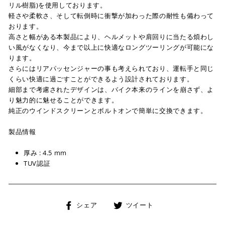
リル樹脂)を使用しております。
軽さや柔軟さ、そして転倒時に衝撃が加わった際の耐性も備わって
おります。
高さと幅がある本製品により、ヘルメットや肩回りに当たる煩わし
い風がなくなり、今まで以上に快適なロングツーリングが可能にな
ります。
さらにはリアパッセンジャーの事も考えられており、運転手と同じ
くらい快適に過ごすことができるよう設計されております。
細部まで考慮されたデザインは、バイク本来のラインを崩さず、よ
り魅力的に魅せることができます。
純正のウインドスクリーンとボルトオンで簡単に交換できます。
製品情報
厚み : 4.5 mm
TUV認証
Facebook
Twitter
シェア
ツイート
で
に