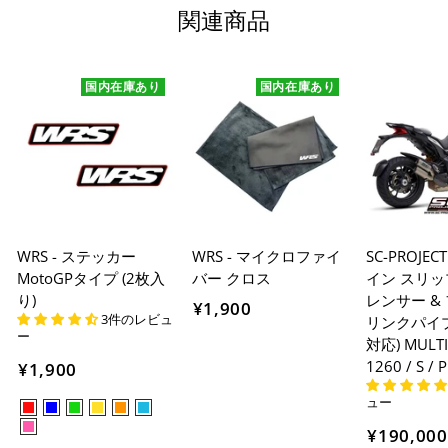
関連商品
国内在庫あり
国内在庫あり
WRS - ステッカー
WRS - マイクロファイ
SC-PROJECT
MotoGPタイプ (2枚入
バー クロス
イン スリ
り)
レンサー &
¥1,900
3件のレビュ
リンクパイプ
ー
対応) MULT
1260 / S / 
¥1,900
ュー
¥190,000