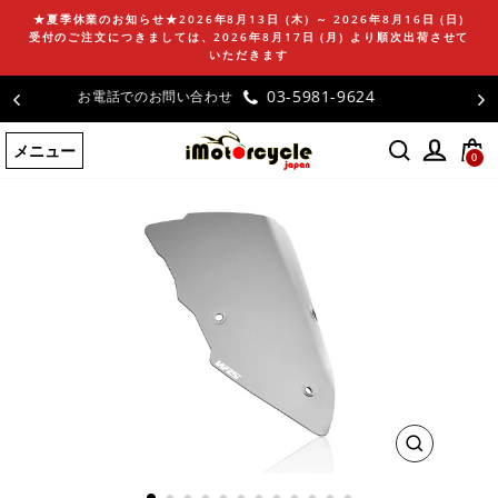
コ
★夏季休業のお知らせ★2026年8月13日 (木) ～ 2026年8月16日 (日)
ン
受付のご注文につきましては、2026年8月17日 (月) より順次出荷させて
テ
いただきます
ン
お客様の声
ツ
に
メニュー
ス
0
キ
ッ
プ
す
る
閉
じ
る