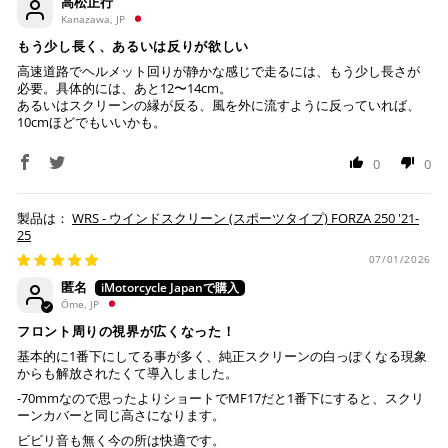
高松正行
Kanazawa, JP
※ ご利用には事前にPayPay、Apple Payの利用登録が
もう少し長く、あるいは反りが欲しい
必要です。
高速道路でヘルメット回りが静かな感じで走るには、もう少し長さが
必要。具体的には、あと12〜14cm。
あるいはスクリーンの縁が反る、風を外に流すように反っていれば、
コンビニ決済
(事前決済)
10cmほどでもいいかも。
0
0
上記コンビニでお支払い頂けます。
WRS - ウインドスクリーン (スポーツタイプ) FORZA 250 '21-
25
入金確認が取れ次第、商品を手配させて頂きます。
店内端末にて操作後、レジにてお支払いください。
07/01/2026
匿名
※ 支払期限はご注文日より7日以内とさせて頂いてお
Ōme, JP
り、万が一過ぎてしまった場合は自動でご注文はキャン
フロント周りの視界が広くなった！
セルとなります。
基本的に1番下にしてる事が多く、純正スクリーンの白っぽくなる現象
※ 税込300,000円以上のお買い物の際にはご利用頂けま
からも解放されたくて導入しました。
せん。
-70mmなので思ったよりショートでMF17だと1番下にすると、スクリ
※ お支払いは現金のみとなります。
ーンカバーと同じ高さになります。
ビビリ音も無く今の所は快適です。