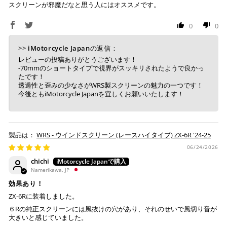
スクリーンが邪魔だなと思う人にはオススメです。
銀行振込
(事前決済)
0
0
>>
iMotorcycle Japan
の返信：
ご注文時に情報をお知らせ致しますので、指定の口座に
レビューの投稿ありがとうございます！
-70mmのショートタイプで視界がスッキリされたようで良かっ
お振り込みください。
たです！
入金確認が取れ次第、商品を手配させて頂きます。
透過性と歪みの少なさがWRS製スクリーンの魅力の一つです！
今後ともiMotorcycle Japanを宜しくお願いいたします！
※ お支払期限はご注文日より7日以内とさせて頂いてお
り、万が一過ぎてしまった場合はご注文をキャンセルさ
せて頂きます。
※ 振込手数料はご負担ください。
WRS - ウインドスクリーン (レースハイタイプ) ZX-6R '24-25
06/24/2026
chichi
Namerikawa, JP
効果あり！
ZX-6Rに装着しました。
６Rの純正スクリーンには風抜けの穴があり、それのせいで風切り音が
大きいと感じていました。