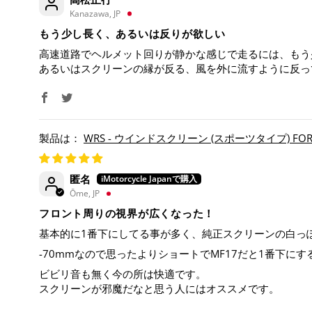
Kanazawa, JP
もう少し長く、あるいは反りが欲しい
高速道路でヘルメット回りが静かな感じで走るには、もう少
あるいはスクリーンの縁が反る、風を外に流すように反っ
WRS - ウインドスクリーン (スポーツタイプ) FORZA 
匿名
Ōme, JP
フロント周りの視界が広くなった！
基本的に1番下にしてる事が多く、純正スクリーンの白っ
-70mmなので思ったよりショートでMF17だと1番下に
ビビリ音も無く今の所は快適です。
スクリーンが邪魔だなと思う人にはオススメです。