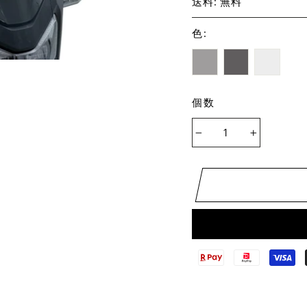
送料: 無料
色
:
個数
−
+