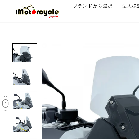
コ
ブランドから選択
法人様
ン
テ
ン
ツ
に
ス
キ
ッ
プ
す
る