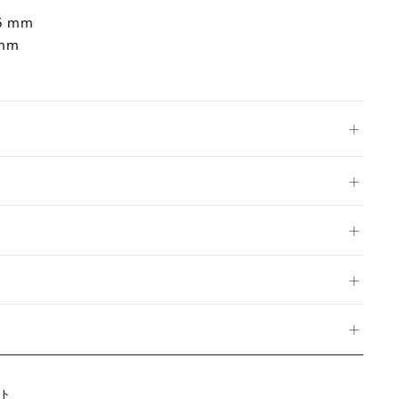
m
5 mm
 mm
Twitter
ト