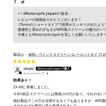
>>
iMotorcycle Japan
の返信：
レビューの投稿ありがとうございます！
-70mmのショートタイプで視界がスッキリされたよう
透過性と歪みの少なさがWRS製スクリーンの魅力の一
今後ともiMotorcycle Japanを宜しくお願いいたします
WRS - ウインドスクリーン (レースハイタイプ) ZX-6
chichi
Namerikawa, JP
効果あり！
ZX-6Rに装着しました。
６Rの純正スクリーンには風抜けの穴があり、それのせい
他社製品でこの穴を活用するタイプもありますが、WRS
そのおかげか風切り音も低減されました。