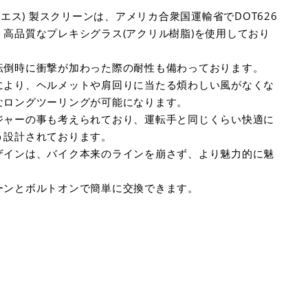
ルエス) 製スクリーンは、アメリカ合衆国運輸省でDOT626
高品質なプレキシグラス(アクリル樹脂)を使用しており
転倒時に衝撃が加わった際の耐性も備わっております。
により、ヘルメットや肩回りに当たる煩わしい風がなくな
なロングツーリングが可能になります。
ジャーの事も考えられており、運転手と同じくらい快適に
う設計されております。
ザインは、バイク本来のラインを崩さず、より魅力的に魅
ーンとボルトオンで簡単に交換できます。
m