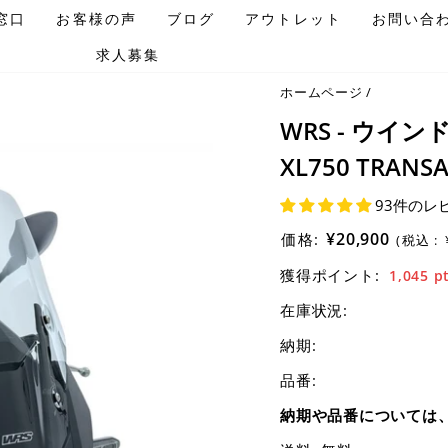
窓口
お客様の声
ブログ
アウトレット
お問い合
求人募集
ホームページ
/
WRS - ウイ
XL750 TRANSA
93件のレ
¥20,900
価格:
(税込 :
獲得ポイント:
1,045
p
在庫状況:
納期:
品番:
納期や品番については