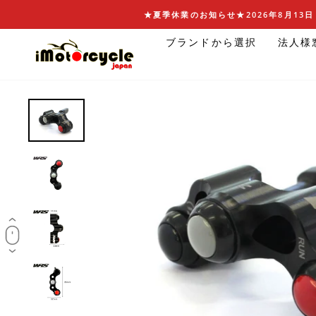
コ
★夏季休業のお知らせ★2026年8月13日 
ン
ブランドから選択
法人様
テ
ン
ツ
に
ス
キ
ッ
プ
す
る