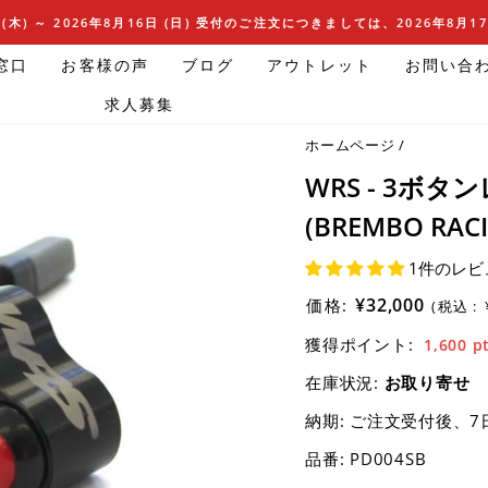
(木) ～ 2026年8月16日 (日) 受付のご注文につきましては、2026年8月
窓口
お客様の声
ブログ
アウトレット
お問い合
求人募集
ホームページ
/
WRS - 3ボ
(BREMBO RAC
1件のレビ
¥32,000
価格:
(税込 :
獲得ポイント:
1,600
p
在庫状況:
お取り寄せ
納期:
ご注文受付後、7
品番:
PD004SB