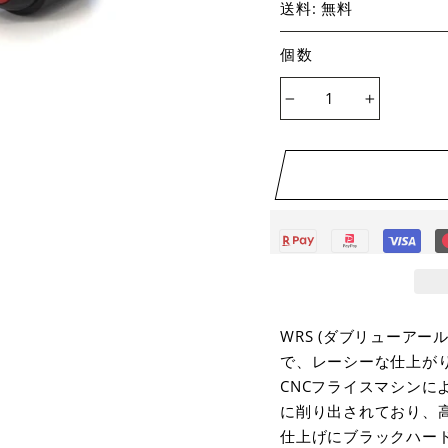
送料: 無料
個数
−
+
WRS (ダブリューア
で、レーシーな仕上が
CNCフライスマシンに
に削り出されており、
仕上げにブラックハー