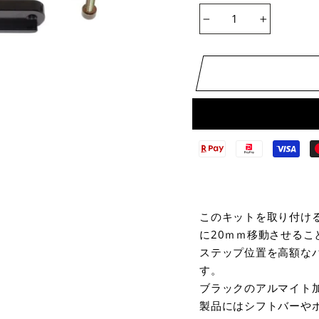
−
+
このキットを取り付け
に20ｍｍ移動させるこ
ステップ位置を高額な
す。
ブラックのアルマイト
製品にはシフトバーや