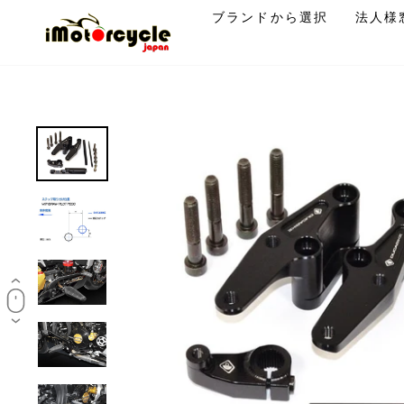
コ
ブランドから選択
法人様
ン
テ
ン
ツ
に
ス
キ
ッ
プ
す
る