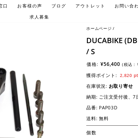
窓口
お客様の声
ブログ
アウトレット
お問い合
求人募集
ホームページ
/
DUCABIKE (
/ S
¥56,400
価格:
(税込 :
獲得ポイント:
2,820
p
在庫状況:
お取り寄せ
納期:
ご注文受付後、7
品番:
PAP03D
送料: 無料
個数