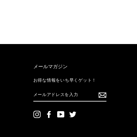
メールマガジン
お得な情報をいち早くゲット！
メ
ー
ル
ア
ド
Instagram
Facebook
YouTube
Twitter
レ
ス
を
入
力