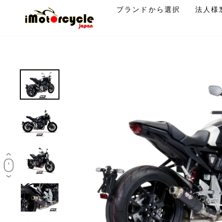
コ
ブランドから選択
法人様
ン
テ
ン
ツ
に
ス
キ
ッ
プ
す
る