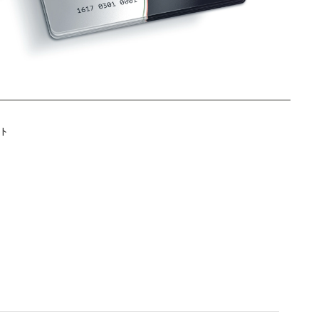
Twitter
ト
に
投
稿
す
る