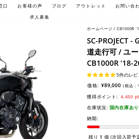
窓口
お客様の声
ブログ
アウトレット
お問い合
求人募集
ホームページ
/
CB1000R '1
SC-PROJEC
道走行可 / ユ
CB1000R '18-2
5件のレビ
¥89,000
価格:
(税込 :
獲得ポイント:
4,450
p
在庫状況:
国内在庫あり
納期:
残り
1
個 (次回入荷予