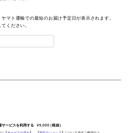
、ヤマト運輸での最短のお届け予定日が表示されます。
してください。
。
着サービスを利用する
¥9,000 (税抜)
前に【
サービスの流れ
】、【
対応のショップ
】について必ずご確認の上、