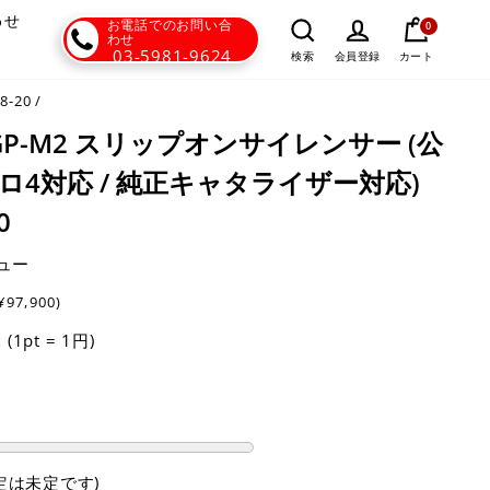
わせ
お電話でのお問い合
0
わせ
03-5981-9624
カート
検索
会員登録
8-20
/
T - GP-M2 スリップオンサイレンサー (公
ーロ4対応 / 純正キャタライザー対応)
0
ュー
¥97,900)
(1pt = 1円)
t
定は未定です)