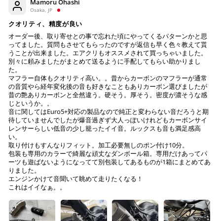
Mamoru Ohashi
Osaka, JP
※ お支払期限はご注文日より7日以内とさせて頂いてお
り、万が一過ぎてしまった場合はご注文をキャンセルさ
クオリティ、精度が良い
せて頂きます。
オーダー後、取り寄せとの事で忘れた頃にやってくるパターンかと思
※ 振込手数料はご負担ください。
ってました。質問もさせてもらったのですが返信も早く色々教えて貰
うことが出来ました。エアクリもオススメされて買っちゃいました。
別々に頼みましたがまとめて送るように手配してもらい助かりまし
た。
マフラー自体もクオリティ高い。。昔からカーボンのマフラーが通常
の音質やら経年変化後の音も好きなこともありカーボン選びましたが
昔の艶ありカーボンと全然違う。硬そう。厚そう。密度が濃そうな感
じというか。。
音に関してはEuro5+対応の製品なので純正と変わらない音だろうと期
待していませんでしたが爆音過ぎず大人っぽいけれどもカーボンサイ
レンサーらしい低音の少し籠ったイイ音。ルックスも音も満足感高
い。
取り付けもすんなりフィット。加工必要無しのポン付け10分。
包装も専用のカラーで綺麗な頑丈なダンボール箱。専用だけあってパ
ーツも遊ばないようになってて別包装してあるものが1箱にまとめてあ
りました。
エンジンかけて音聞いて眺めて走りたくなる！
これはイイなぁ。。