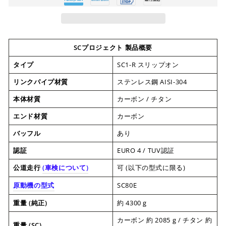
SCプロジェクト 製品概要
タイプ
SC1-R スリップオン
リンクパイプ材質
ステンレス鋼 AISI-304
本体材質
カーボン / チタン
エンド材質
カーボン
バッフル
あり
認証
EURO 4 / TUV認証
公道走行
(
車検について
)
可 (以下の型式に限る)
原動機の型式
SC80E
重量 (純正)
約 4300 g
カーボン 約 2085 g / チタン 約
重量 (SC)