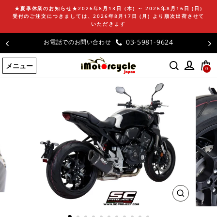
コ
★夏季休業のお知らせ★2026年8月13日 (木) ～ 2026年8月16日 (日)
ン
受付のご注文につきましては、2026年8月17日 (月) より順次出荷させて
テ
いただきます
ン
-9624
お客様の声
ツ
に
メニュー
ス
0
キ
ッ
プ
す
る
閉
じ
る