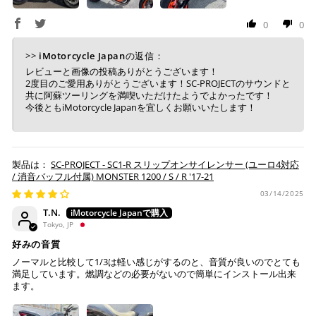
ト・楽天ペイ残高でのお支払いに限ります。
0
0
※ 現在楽天ペイでご使用頂けるクレジットカードは
Visa、Mastercard、JCBのみです。
>>
iMotorcycle Japan
の返信：
レビューと画像の投稿ありがとうございます！
2度目のご愛用ありがとうございます！SC-PROJECTのサウンドと
キャッシュレス決済
共に阿蘇ツーリングを満喫いただけたようでよかったです！
今後ともiMotorcycle Japanを宜しくお願いいたします！
上記キャッシュレス決済アカウントからご希望のお支払
SC-PROJECT - SC1-R スリップオンサイレンサー (ユーロ4対応
い方法をご選択頂き、クリックするだけで簡単に支払い
/ 消音バッフル付属) MONSTER 1200 / S / R '17-21
が完了します。
03/14/2025
T.N.
※ ご利用には事前にPayPay、Apple Payの利用登録が
Tokyo, JP
必要です。
好みの音質
ノーマルと比較して1/3は軽い感じがするのと、音質が良いのでとても
コンビニ決済
(事前決済)
満足しています。燃調などの必要がないので簡単にインストール出来
ます。