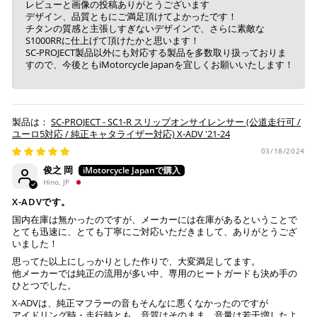
レビューと画像の投稿ありがとうございます
デザイン、品質ともにご満足頂けてよかったです！
チタンの質感と主張しすぎないデザインで、さらに素敵な
S1000RRに仕上げて頂けたかと思います！
SC-PROJECT製品以外にも対応する製品を多数取り扱っておりま
すので、今後ともiMotorcycle Japanを宜しくお願いいたします！
SC-PROJECT - SC1-R スリップオンサイレンサー (公道走行可 /
ユーロ5対応 / 純正キャタライザー対応) X-ADV '21-24
03/18/2024
俊之 岡
Hino, JP
X-ADVです。
国内在庫は無かったのですが、メーカーには在庫があるということで
とても迅速に、とても丁寧にご対応いただきまして、ありがとうござ
いました！
思ってた以上にしっかりとした作りで、大変満足してます。
他メーカーでは純正の流用が多い中、専用のヒートガードも決め手の
ひとつでした。
X-ADVは、純正マフラーの音もそんなに悪くなかったのですが
アイドリング時・走行時とも、音質はそのまま、音量は若干増したよ