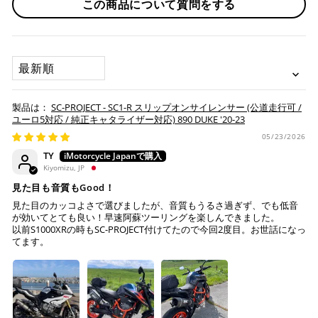
一致するか確認してください。
この商品について質問をする
※ 分割払い、リボ払いは決済金額が税込10,000円以上の
取り寄せ商品が揃ってからの発送になります。別で発送をご
一致しない場合は車検非対応となります。
場合のみご利用いただけます。
希望の場合は、ご対応いたしますのでご連絡をお願いいたし
※ American Expressでの分割払いのご利用には、事前
ます。
にご利用のカード会社へお申込・審査が必要となりま
SORT BY
す。
お取り寄せの場合
※ Diners Clubは分割払い非対応のため、一括払い・リ
ボ払いのみご利用頂けます。
・商品ページの納期はあくまで目安になりますので、納期が
SC-PROJECT - SC1-R スリップオンサイレンサー (公道走行可 /
※ 手数料、利息はご利用のカード会社の定めによります
早まる場合もございます。
ユーロ5対応 / 純正キャタライザー対応) 890 DUKE '20-23
ので、事前にご確認ください。
・運送状況や繁忙期の影響により遅れが生じる場合もござい
05/23/2026
ます。
TY
楽天ペイ
Kiyomizu, JP
配送送料について
見た目も音質もGood！
１回のご注文で商品代金合計が¥11,000(税込）以上の場合
見た目のカッコよさで選びましたが、音質もうるさ過ぎず、でも低音
は、送料が無料となります。
が効いてとても良い！早速阿蘇ツーリングを楽しんできました。
以前S1000XRの時もSC-PROJECT付けてたので今回2度目。お世話になっ
※通常送料は¥770(税込)です。
てます。
いつもの楽天IDとパスワードを使ってスムーズなお支払
いが可能です。
配送会社について
楽天ポイントが貯まる・使える！「簡単」「あんしん」
「お得」な楽天ペイをご利用ください。
ヤマト運輸になります。 配送会社の指定はできかねます。
※ 楽天ポイントが貯まるのは楽天カード・楽天ポイン