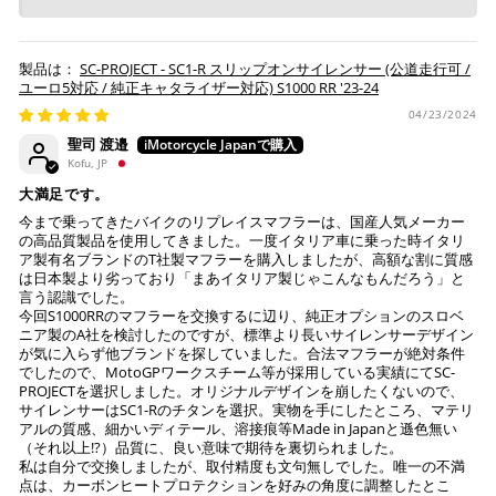
SC-PROJECT - SC1-R スリップオンサイレンサー (公道走行可 /
ユーロ5対応 / 純正キャタライザー対応) S1000 RR '23-24
04/23/2024
聖司 渡邉
Kofu, JP
大満足です。
今まで乗ってきたバイクのリプレイスマフラーは、国産人気メーカー
の高品質製品を使用してきました。一度イタリア車に乗った時イタリ
ア製有名ブランドのT社製マフラーを購入しましたが、高額な割に質感
は日本製より劣っており「まあイタリア製じゃこんなもんだろう」と
言う認識でした。
今回S1000RRのマフラーを交換するに辺り、純正オプションのスロベ
ニア製のA社を検討したのですが、標準より長いサイレンサーデザイン
が気に入らず他ブランドを探していました。合法マフラーが絶対条件
でしたので、MotoGPワークスチーム等が採用している実績にてSC-
PROJECTを選択しました。オリジナルデザインを崩したくないので、
サイレンサーはSC1-Rのチタンを選択。実物を手にしたところ、マテリ
アルの質感、細かいディテール、溶接痕等Made in Japanと遜色無い
（それ以上!?）品質に、良い意味で期待を裏切られました。
私は自分で交換しましたが、取付精度も文句無しでした。唯一の不満
点は、カーボンヒートプロテクションを好みの角度に調整したとこ