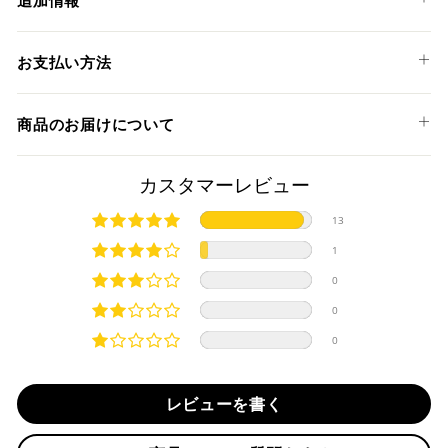
CB1000R '18-20
SC1-Rサイレンサーは五角形シェルが特徴で、過酷なレース
お支払い方法
環境での高温や強い排気ガス圧に耐えるよう設計されており
ます。
以下のお支払い方法からお選び頂けます。
SBKを初めとする多くの選手権で高性能を発揮し、結果を出
商品のお届けについて
クレジットカード
しているサイレンサーです。
スリムにマウントさせることが可能で、高パフォーマンスと
商品発送までの日数について
カスタマーレビュー
軽量化、そしてルックスの向上に大きな変化をもたらしま
す。
ご希望商品の在庫状況により異なります。 詳しくは該当商品
13
サイレンサーのエンドキャップには超軽量＆高強度のドライ
ページよりご希望のカラー、材質等(オプションがある場合)を
上記クレジットカードをご利用頂けます。
カーボンを惜しみなく採用しています。
1
選択後に表示される納期をご確認ください。
分割払い、リボ払い、3Dセキュア対応カードをご利用の
溶接部分にはTIG溶接が施され、車体の軽量化にも大きく貢献
0
際は、『クレジットカード決済(3Dセキュア) - SBPS』を
します。
国内在庫ありの場合
ご選択ください。
サイレンサー本体にはSC-PROJECT (SCプロジェクト) のロゴ
0
商品発送時に決済完了となります。
が施されております。
・平日16時までのご注文、お支払い完了で即日発送いたしま
0
対応支払回数について以下の通りです。
本製品にはあらかじめ消音バッフルが装着されております。
す。
・一括払い
・前払い決済（銀行振込等）の場合、15時までに弊社でのご
・分割払い (3,5,6,10,12,15,18,20,24回)
注意
レビューを書く
入金確認が完了いたしましたら即日発送いたします。
・リボ払い
必ず商品ページの表と、車検証に記載の原動機の型式が
・お取り寄せ商品等を一緒にご注文の場合は、基本的にはお