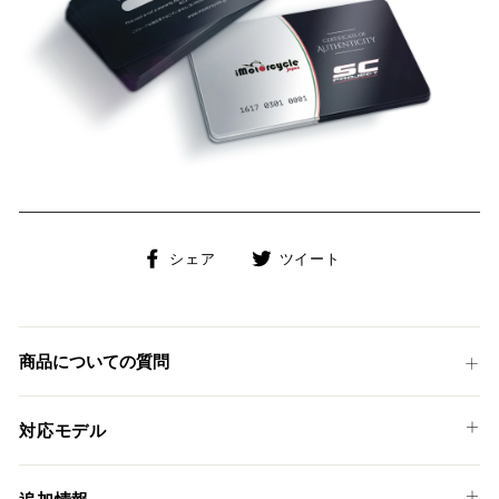
Facebook
Twitter
シェア
ツイート
で
に
シ
投
ェ
稿
ア
す
商品についての質問
す
る
る
対応モデル
HONDA
追加情報