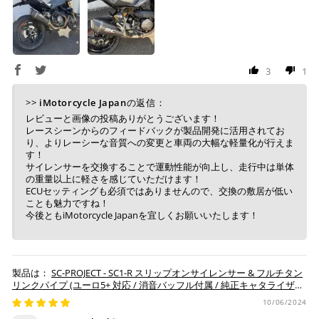
上記コンビニでお支払い頂けます。
入金確認が取れ次第、商品を手配させて頂きます。
店内端末にて操作後、レジにてお支払いください。
3
1
※ 支払期限はご注文日より7日以内とさせて頂いてお
>>
iMotorcycle Japan
の返信：
り、万が一過ぎてしまった場合は自動でご注文はキャン
セルとなります。
レビューと画像の投稿ありがとうございます！
レースシーンからのフィードバックが製品開発に活用されてお
※ 税込300,000円以上のお買い物の際にはご利用頂けま
り、よりレーシーな音質への変更と車両の大幅な軽量化が行えま
せん。
す！
※ お支払いは現金のみとなります。
サイレンサーを交換することで運動性能が向上し、走行中は単体
の重量以上に軽さを感じていただけます！
ECUセッティングも必須ではありませんので、交換の敷居が低い
ことも魅力ですね！
銀行振込
(事前決済)
今後ともiMotorcycle Japanを宜しくお願いいたします！
SC-PROJECT - SC1-R スリップオンサイレンサー & フルチタン
ご注文時に情報をお知らせ致しますので、指定の口座に
リンクパイプ (ユーロ5+ 対応 / 消音バッフル付属 / 純正キャタライザー
お振り込みください。
対応) NINJA ZX-6R 636 '19-26
10/06/2024
入金確認が取れ次第、商品を手配させて頂きます。