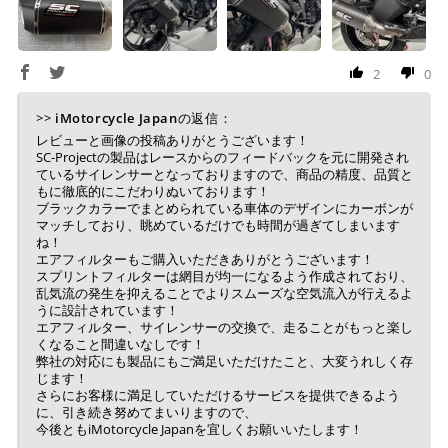
2
0
>>
iMotorcycle Japan
の返信：
レビューと画像の投稿ありがとうございます！
SC-Projectの製品はレースからのフィードバックを元に開発され
ているサイレンサーとなっておりますので、商品の精度、品質と
もに徹底的にこだわりぬいております！
ブラックカラーでまとめられている車体のデザインにカーボンが
マッチしており、眺めているだけでも時間が過ぎてしまいます
ね！
エアフィルターもご購入いただきありがとうございます！
スプリントフィルターは網目が均一になるよう作成されており、
乱気流の発生を抑えることでよりスムーズな空気流入が行えるよ
うに設計されています！
エアフィルター、サイレンサーの交換で、走ることがもっと楽し
くなること間違いなしです！
弊社の対応にも製品にもご満足いただけたこと、大変うれしく存
じます！
さらにお客様に満足していただけるサービスを提供できるよう
に、引き続き努めてまいりますので、
今後ともiMotorcycle Japanを宜しくお願いいたします！