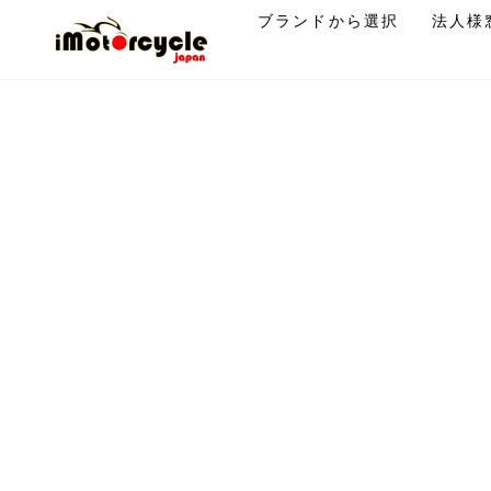
コ
ブランドから選択
法人様
ン
テ
ン
ツ
に
ス
キ
ッ
プ
す
る