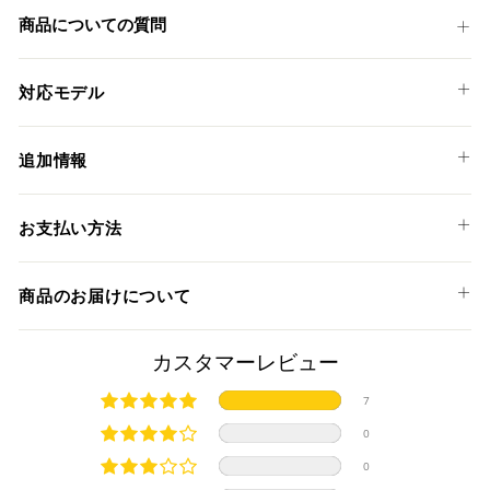
ア
す
商品についての質問
す
る
る
対応モデル
BMW
追加情報
R 1300 GS '23-26
アドベンチャーRサイレンサーは、オンロードとオフロードの
お支払い方法
両方で活躍する為に開発されたサイレンサーです。
最適なパフォーマンスを得るためにデザインされたエンドキ
以下のお支払い方法からお選び頂けます。
ャップは、超軽量＆高強度のドライカーボンを惜しみなく採
商品のお届けについて
クレジットカード
用しており、非対称の2つの出力口を備えております。
耐衝撃性を向上させるデボス加工が施されたコンパクトなチ
商品発送までの日数について
カスタマーレビュー
タン製のサイレンサーシェルは、軽さだけでなくアグレッシ
ブな外観を与えます。
ご希望商品の在庫状況により異なります。 詳しくは該当商品
7
溶接部分にはTIG溶接が施され、車体の軽量化にも大きく貢献
ページよりご希望のカラー、材質等(オプションがある場合)を
上記クレジットカードをご利用頂けます。
します。
0
選択後に表示される納期をご確認ください。
分割払い、リボ払い、3Dセキュア対応カードをご利用の
サイレンサー本体にはSC-PROJECT (SCプロジェクト) のロゴ
0
際は、『クレジットカード決済(3Dセキュア) - SBPS』を
が施されております。
国内在庫ありの場合