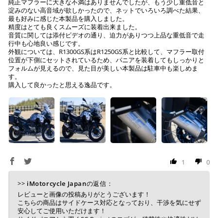
純正マフラーに大きな不満はありませんでしたが、もう少し重低音と
淀みのない高音域が欲しかったので、ネットでいろいろ調べた結果、
※通常送料は¥770(税込)です。
最も好みに感じた本製品を購入しました。
いつもの楽天IDとパスワードを使ってスムーズなお支払
精度はとても良くスムーズに装着出来ました。
いが可能です。
音質に関しては添付ビデオの通り、迫力がありつつ上品な重低音で走
配送会社について
楽天ポイントが貯まる・使える！「簡単」「あんしん」
行中も心地良い感じです。
「お得」な楽天ペイをご利用ください。
外観については、R1300GS系はR1250GS系と比較して、マフラー取付
ヤマト運輸になります。 配送会社の指定はできかねます。
位置が下側にセットされているため、パニアを装着してもしっかりと
フォルムが見えるので、見た目が美しい本製品は駐車中も楽しめま
※ 楽天ポイントが貯まるのは楽天カード・楽天ポイン
す。
ト・楽天ペイ残高でのお支払いに限ります。
購入して良かったと思える逸品です。
※ 現在楽天ペイでご使用頂けるクレジットカードは
Visa、Mastercard、JCBのみです。
キャッシュレス決済
1
0
上記キャッシュレス決済アカウントからご希望のお支払
>>
iMotorcycle Japan
の返信：
い方法をご選択頂き、クリックするだけで簡単に支払い
レビューと画像の投稿ありがとうございます！
が完了します。
こちらの商品はサイドケース対応となっており、干渉を気にせず
安心してご使用いただけます！