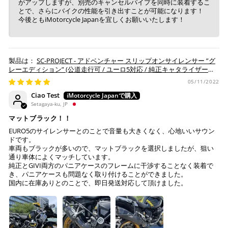
がアップしますが、別売のキャンセルパイプを同時に装着するこ
とで、さらにバイクの性能を引き出すことが可能になります！
今後ともiMotorcycle Japanを宜しくお願いいたします！
SC-PROJECT - アドベンチャー スリップオンサイレンサー ”グ
レーエディション” (公道走行可 / ユーロ5対応 / 純正キャタライザー対
応) R 1250 GS / ADVENTURE '20-24
05/11/2022
Ciao Test
Setagaya-ku, JP
マットブラック！！
EURO5のサイレンサーとのことで音量も大きくなく、心地いいサウン
ドです。
車両もブラックが多いので、マットブラックを選択しましたが、狙い
通り車体によくマッチしています。
純正とGIVI両方のパニアケースのフレームに干渉することなく装着で
き、パニアケースも問題なく取り付けることができました。
国内に在庫ありとのことで、即日発送対応して頂けました。