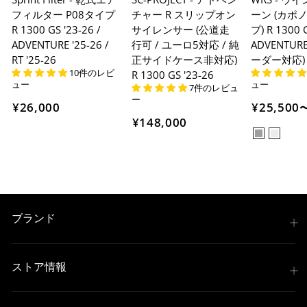
フィルター P08タイプ
チャー R スリップオン
ーン (カポ
R 1300 GS '23-26 /
サイレンサー (公道走
プ) R 1300 G
ADVENTURE '25-26 /
行可 / ユーロ5対応 / 純
ADVENTURE
RT '25-26
正サイドケース非対応)
ーダー対応)
10件のレビ
R 1300 GS '23-26
ュー
ュー
7件のレビュ
ー
¥26,000
¥25,500
¥148,000
ブランド
ストア情報