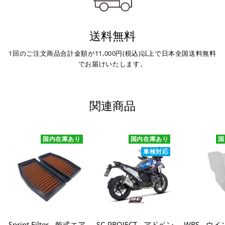
送料無料
1回のご注文商品合計金額が11,000円(税込)以上で日本全国送料無料
でお届けいたします。
関連商品
国内在庫あり
国内在庫あり
国
車検対応
Sprint Filter - 乾式エア
SC-PROJECT - アドベン
WRS - ウ