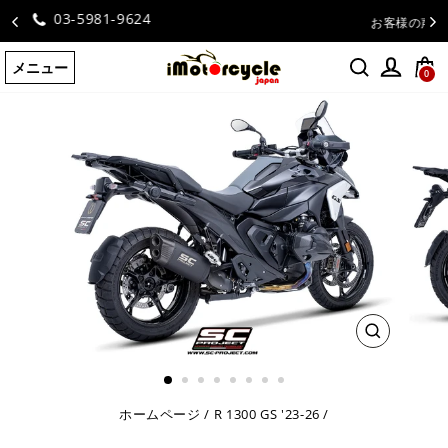
コ
お客様の声
ン
テ
メニュー
ン
0
ツ
に
ス
キ
ッ
プ
す
る
閉
じ
る
ホームページ
/
R 1300 GS '23-26
/