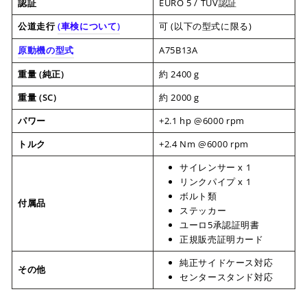
認証
EURO 5 / TUV認証
公道走行
(
車検について
)
可 (以下の型式に限る)
原動機の型式
A75B13A
重量 (純正)
約 2400 g
重量 (SC)
約 2000 g
パワー
+2.1 hp @6000 rpm
トルク
+2.4 Nm @6000 rpm
サイレンサー x 1
リンクパイプ x 1
ボルト類
付属品
ステッカー
ユーロ5承認証明書
正規販売証明カード
純正サイドケース対応
その他
センタースタンド対応