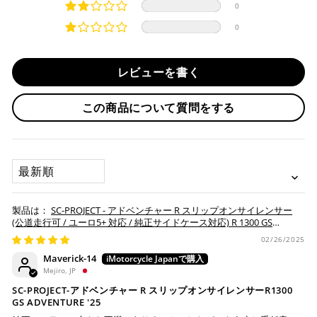
ご選択ください。
本製品にはあらかじめ消音バッフルが装着されております。
0
商品発送時に決済完了となります。
・平日16時までのご注文、お支払い完了で即日発送いたしま
0
対応支払回数について以下の通りです。
注意
す。
・一括払い
必ず商品ページの表と、車検証に記載の原動機の型式が
・前払い決済（銀行振込等）の場合、15時までに弊社でのご
・分割払い (3,5,6,10,12,15,18,20,24回)
レビューを書く
一致するか確認してください。
入金確認が完了いたしましたら即日発送いたします。
・リボ払い
一致しない場合は車検非対応となります。
・お取り寄せ商品等を一緒にご注文の場合は、基本的にはお
この商品について質問をする
※ 分割払い、リボ払いは決済金額が税込10,000円以上の
取り寄せ商品が揃ってからの発送になります。別で発送をご
場合のみご利用いただけます。
希望の場合は、ご対応いたしますのでご連絡をお願いいたし
※ American Expressでの分割払いのご利用には、事前
ます。
にご利用のカード会社へお申込・審査が必要となりま
SORT BY
す。
お取り寄せの場合
※ Diners Clubは分割払い非対応のため、一括払い・リ
ボ払いのみご利用頂けます。
・商品ページの納期はあくまで目安になりますので、納期が
SC-PROJECT - アドベンチャー R スリップオンサイレンサー
※ 手数料、利息はご利用のカード会社の定めによります
早まる場合もございます。
(公道走行可 / ユーロ5+ 対応 / 純正サイドケース対応) R 1300 GS
ので、事前にご確認ください。
ADVENTURE '25-26
・運送状況や繁忙期の影響により遅れが生じる場合もござい
02/26/2025
ます。
Maverick-14
楽天ペイ
Mejiro, JP
配送送料について
SC-PROJECT-アドベンチャー R スリップオンサイレンサーR1300
GS ADVENTURE '25
１回のご注文で商品代金合計が¥11,000(税込）以上の場合
は、送料が無料となります。