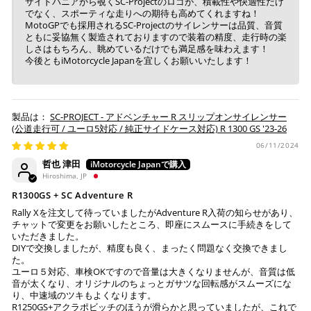
サイドパニアから覗くSC-Projectのロゴが、積載性や快適性だけ
※ ご利用には事前にPayPay、Apple Payの利用登録が
でなく、スポーティな走りへの期待も高めてくれますね！
必要です。
MotoGPでも採用されるSC-Projectのサイレンサーは品質、音質
ともに妥協無く製造されておりますので装着の精度、走行時の楽
しさはもちろん、眺めているだけでも満足感を味わえます！
コンビニ決済
(事前決済)
今後ともiMotorcycle Japanを宜しくお願いいたします！
SC-PROJECT - アドベンチャー R スリップオンサイレンサー
(公道走行可 / ユーロ5対応 / 純正サイドケース対応) R 1300 GS '23-26
上記コンビニでお支払い頂けます。
入金確認が取れ次第、商品を手配させて頂きます。
06/11/2024
店内端末にて操作後、レジにてお支払いください。
哲也 津田
Hiroshima, JP
※ 支払期限はご注文日より7日以内とさせて頂いてお
R1300GS + SC Adventure R
り、万が一過ぎてしまった場合は自動でご注文はキャン
Rally Xを注文して待っていましたがAdventure R入荷の知らせがあり、
セルとなります。
チャットで変更をお願いしたところ、即座にスムースに手続きをして
※ 税込300,000円以上のお買い物の際にはご利用頂けま
いただきました。
せん。
DIYで交換しましたが、精度も良く、まったく問題なく交換できまし
た。
※ お支払いは現金のみとなります。
ユーロ５対応、車検OKですので音量は大きくなりませんが、音質は低
音が太くなり、オリジナルのちょっとガサツな回転感がスムーズにな
り、中速域のツキもよくなります。
銀行振込
(事前決済)
R1250GS+アクラポビッチのほうが滑らかと思っていましたが、これで