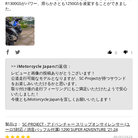
R1300GSがパワー、滑らかさとも1250GSを凌駕することができまし
た。
ご注文時に情報をお知らせ致しますので、指定の口座に
お振り込みください。
入金確認が取れ次第、商品を手配させて頂きます。
※ お支払期限はご注文日より7日以内とさせて頂いてお
0
1
り、万が一過ぎてしまった場合はご注文をキャンセルさ
せて頂きます。
>>
iMotorcycle Japan
の返信：
※ 振込手数料はご負担ください。
レビューと画像の投稿ありがとうございます！
公道走行可能なモデルとなりますが、SC-Projectが持つサウンド
をお楽しみいただけるかと思います。
取り付け後の走行フィーリングにもご満足いただけたようで安心
いたしました！
今後ともiMotorcycle Japanを宜しくお願いいたします！
SC-PROJECT - アドベンチャー スリップオンサイレンサー (ユ
ーロ5対応 / 消音バッフル付属) 1290 SUPER ADVENTURE '21-24
05/07/2023