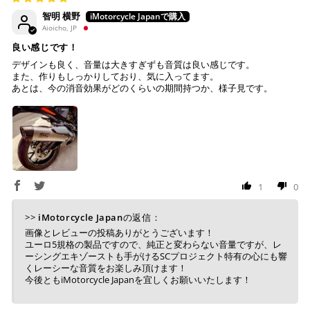
智明 横野
Aioicho, JP
良い感じです！
デザインも良く、音量は大きすぎずも音質は良い感じです。
また、作りもしっかりしており、気に入ってます。
あとは、今の消音効果がどのくらいの期間持つか、様子見です。
1
0
>>
iMotorcycle Japan
の返信：
画像とレビューの投稿ありがとうございます！
ユーロ5規格の製品ですので、純正と変わらない音量ですが、レ
ーシングエキゾーストも手がけるSCプロジェクト特有の心にも響
くレーシーな音質をお楽しみ頂けます！
今後ともiMotorcycle Japanを宜しくお願いいたします！