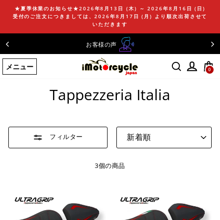
コ
★夏季休業のお知らせ★2026年8月13日 (木) ～ 2026年8月16日 (日)
ン
受付のご注文につきましては、2026年8月17日 (月) より順次出荷させて
テ
いただきます
ン
お電話でのお問い
お客様の声
ツ
に
メニュー
ス
0
ホームページ
/
Tappezzeria Italia
キ
ッ
Tappezzeria Italia
プ
す
る
並
フィルター
び
替
え
3個の商品