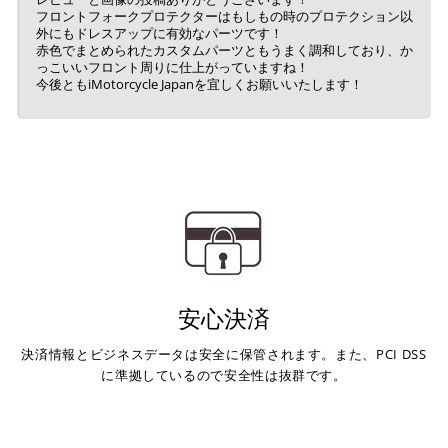
フロントフォークプロテクターはもしもの時のプロテクション以
外にもドレスアップに有効なパーツです！
赤色でまとめられたカスタムパーツともうまく調和しており、か
キャッシュレス決済
っこいいフロント周りに仕上がっていますね！
今後ともiMotorcycle Japanを宜しくお願いいたします！
上記キャッシュレス決済アカウントからご希望のお支払
い方法をご選択頂き、クリックするだけで簡単に支払い
が完了します。
※ ご利用には事前にPayPay、Apple Payの利用登録が
必要です。
安心決済
コンビニ決済
(事前決済)
決済情報とビジネスデータは安全に保管されます。また、PCI DSS
に準拠しているので安全性は抜群です。
上記コンビニでお支払い頂けます。
入金確認が取れ次第、商品を手配させて頂きます。