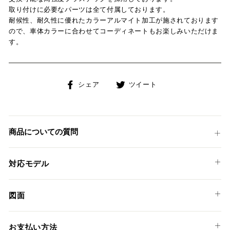
取り付けに必要なパーツは全て付属しております。
耐候性、耐久性に優れたカラーアルマイト加工が施されております
ので、車体カラーに合わせてコーディネートもお楽しみいただけま
す。
Facebook
Twitter
シェア
ツイート
で
に
シ
投
ェ
稿
ア
す
商品についての質問
す
る
る
対応モデル
KTM
図面
790 DUKE '18-20
PFAN10
790 DUKE '23-24
お支払い方法