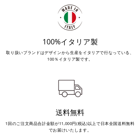
店内端末にて操作後、レジにてお支払いください。
※ 支払期限はご注文日より7日以内とさせて頂いてお
り、万が一過ぎてしまった場合は自動でご注文はキャン
セルとなります。
※ 税込300,000円以上のお買い物の際にはご利用頂けま
100%イタリア製
せん。
※ お支払いは現金のみとなります。
取り扱いブランドはデザインから生産をイタリアで行なっている、
100％イタリア製です。
銀行振込
(事前決済)
ご注文時に情報をお知らせ致しますので、指定の口座に
お振り込みください。
送料無料
入金確認が取れ次第、商品を手配させて頂きます。
1回のご注文商品合計金額が11,000円(税込)以上で日本全国送料無料
※ お支払期限はご注文日より7日以内とさせて頂いてお
でお届けいたします。
り、万が一過ぎてしまった場合はご注文をキャンセルさ
せて頂きます。