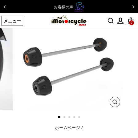
コ
お客様の声
ン
テ
メニュー
ン
0
ツ
に
ス
キ
ッ
プ
す
る
閉
じ
る
ホームページ
/