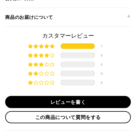
890 DUKE '21-23
890 DUKE R '20-23
以下のお支払い方法からお選び頂けます。
商品のお届けについて
890 DUKE GP '22-23
クレジットカード
990 DUKE '24
990 DUKE R '25
商品発送までの日数について
カスタマーレビュー
1290 SUPER DUKE R '16-23
ご希望商品の在庫状況により異なります。 詳しくは該当商品
1
1290 SUPER DUKE RR '21-23
ページよりご希望のカラー、材質等(オプションがある場合)を
上記クレジットカードをご利用頂けます。
1290 SUPER DUKE GT '16-24
0
選択後に表示される納期をご確認ください。
分割払い、リボ払い、3Dセキュア対応カードをご利用の
1290 SUPER DUKE R EVO '22-23
0
際は、『クレジットカード決済(3Dセキュア) - SBPS』を
国内在庫ありの場合
1390 SUPER DUKE R '24
ご選択ください。
0
1390 SUPER DUKE R EVO '24
商品発送時に決済完了となります。
・平日16時までのご注文、お支払い完了で即日発送いたしま
0
対応支払回数について以下の通りです。
す。
・一括払い
・前払い決済（銀行振込等）の場合、15時までに弊社でのご
・分割払い (3,5,6,10,12,15,18,20,24回)
レビューを書く
入金確認が完了いたしましたら即日発送いたします。
・リボ払い
・お取り寄せ商品等を一緒にご注文の場合は、基本的にはお
この商品について質問をする
※ 分割払い、リボ払いは決済金額が税込10,000円以上の
取り寄せ商品が揃ってからの発送になります。別で発送をご
場合のみご利用いただけます。
希望の場合は、ご対応いたしますのでご連絡をお願いいたし
※ American Expressでの分割払いのご利用には、事前
ます。
にご利用のカード会社へお申込・審査が必要となりま