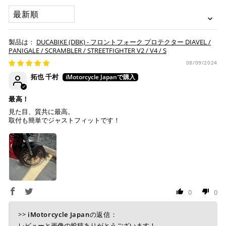
SORT BY
す。
お取り寄せの場合
※ Diners Clubは分割払い非対応のため、一括払い・リ
ボ払いのみご利用頂けます。
・商品ページの納期はあくまで目安になりますので、納期が
DUCABIKE (DBK) - フロントフォーク プロテクター DIAVEL /
※ 手数料、利息はご利用のカード会社の定めによります
早まる場合もございます。
PANIGALE / SCRAMBLER / STREETFIGHTER V2 / V4 / S
ので、事前にご確認ください。
・運送状況や繁忙期の影響により遅れが生じる場合もござい
08/09/2024
ます。
拓也 千村
楽天ペイ
配送送料について
最高！
１回のご注文で商品代金合計が¥11,000(税込）以上の場合
見た目、質共に最高。
は、送料が無料となります。
取付も簡単でジャストフィットです！
※通常送料は¥770(税込)です。
いつもの楽天IDとパスワードを使ってスムーズなお支払
いが可能です。
配送会社について
楽天ポイントが貯まる・使える！「簡単」「あんしん」
「お得」な楽天ペイをご利用ください。
ヤマト運輸になります。 配送会社の指定はできかねます。
※ 楽天ポイントが貯まるのは楽天カード・楽天ポイン
0
0
ト・楽天ペイ残高でのお支払いに限ります。
※ 現在楽天ペイでご使用頂けるクレジットカードは
>>
iMotorcycle Japan
の返信：
Visa、Mastercard、JCBのみです。
レビューと画像の投稿ありがとうございます！