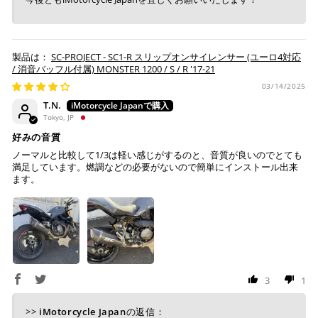
※ 現在楽天ペイでご使用頂けるクレジットカードは
Visa、Mastercard、JCBのみです。
SC-PROJECT - SC1-R スリップオンサイレンサー (ユーロ4対応
/ 消音バッフル付属) MONSTER 1200 / S / R '17-21
キャッシュレス決済
03/14/2025
T.N.
Tokyo, JP
好みの音質
上記キャッシュレス決済アカウントからご希望のお支払
ノーマルと比較して1/3は軽い感じがするのと、音質が良いのでとても
い方法をご選択頂き、クリックするだけで簡単に支払い
満足しています。燃調などの必要がないので簡単にインストール出来
が完了します。
ます。
※ ご利用には事前にPayPay、Apple Payの利用登録が
必要です。
コンビニ決済
(事前決済)
3
1
>>
iMotorcycle Japan
の返信：