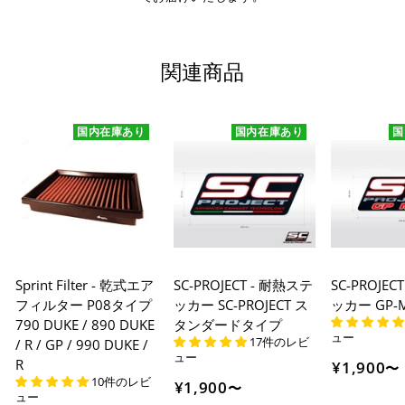
関連商品
国内在庫あり
国内在庫あり
国
Sprint Filter - 乾式エア
SC-PROJECT - 耐熱ステ
SC-PROJEC
フィルター P08タイプ
ッカー SC-PROJECT ス
ッカー GP
790 DUKE / 890 DUKE
タンダードタイプ
ュー
17件のレビ
/ R / GP / 990 DUKE /
ュー
R
¥1,900
〜
10件のレビ
¥1,900
〜
ュー