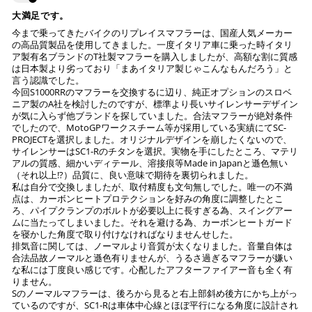
大満足です。
今まで乗ってきたバイクのリプレイスマフラーは、国産人気メーカー
の高品質製品を使用してきました。一度イタリア車に乗った時イタリ
ア製有名ブランドのT社製マフラーを購入しましたが、高額な割に質感
は日本製より劣っており「まあイタリア製じゃこんなもんだろう」と
言う認識でした。
今回S1000RRのマフラーを交換するに辺り、純正オプションのスロベ
ニア製のA社を検討したのですが、標準より長いサイレンサーデザイン
が気に入らず他ブランドを探していました。合法マフラーが絶対条件
でしたので、MotoGPワークスチーム等が採用している実績にてSC-
PROJECTを選択しました。オリジナルデザインを崩したくないので、
サイレンサーはSC1-Rのチタンを選択。実物を手にしたところ、マテリ
アルの質感、細かいディテール、溶接痕等Made in Japanと遜色無い
（それ以上!?）品質に、良い意味で期待を裏切られました。
私は自分で交換しましたが、取付精度も文句無しでした。唯一の不満
点は、カーボンヒートプロテクションを好みの角度に調整したとこ
ろ、パイプクランプのボルトが必要以上に長すぎる為、スイングアー
ムに当たってしまいました。それを避ける為、カーボンヒートガード
を寝かした角度で取り付けなければなりませんせした。
排気音に関しては、ノーマルより音質が太くなりました。音量自体は
合法品故ノーマルと遜色有りませんが、うるさ過ぎるマフラーが嫌い
な私には丁度良い感じです。心配したアフターファイアー音も全く有
りません。
Sのノーマルマフラーは、後ろから見ると右上部斜め後方にかち上がっ
ているのですが、SC1-Rは車体中心線とほぼ平行になる角度に設計され