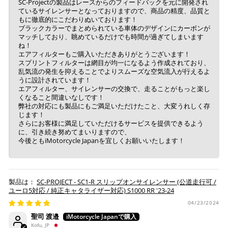
SC-Projectの製品はレースからのフィードバックを元に開発され
ているサイレンサーとなっておりますので、商品の精度、品質と
もに徹底的にこだわりぬいております！
ブラックカラーでまとめられている車体のデザインにカーボンが
マッチしており、眺めているだけでも時間が過ぎてしまいます
ね！
エアフィルターもご購入いただきありがとうございます！
スプリントフィルターは網目が均一になるよう作成されており、
乱気流の発生を抑えることでよりスムーズな空気流入が行えるよ
うに設計されています！
エアフィルター、サイレンサーの交換で、走ることがもっと楽し
くなること間違いなしです！
弊社の対応にも製品にもご満足いただけたこと、大変うれしく存
じます！
さらにお客様に満足していただけるサービスを提供できるよう
に、引き続き努めてまいりますので、
今後ともiMotorcycle Japanを宜しくお願いいたします！
SC-PROJECT - SC1-R スリップオンサイレンサー (公道走行可 /
ユーロ5対応 / 純正キャタライザー対応) S1000 RR '23-24
04/23/2024
聖司 渡邉
Kofu, JP