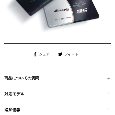
Facebook
Twitter
シェア
ツイート
で
に
シ
投
ェ
稿
ア
す
商品についての質問
す
る
る
対応モデル
KTM
追加情報