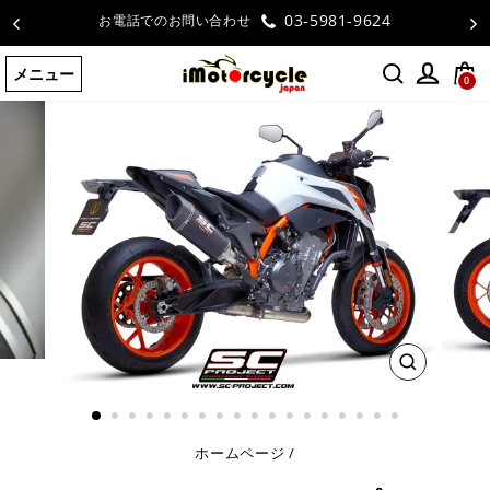
コ
お客様の声
ン
テ
メニュー
ン
0
ツ
に
ス
キ
ッ
プ
す
る
閉
じ
る
ホームページ
/