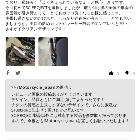
ており、私好み！「よく考えられているなぁ」と感心しきりです。
今回初めてSC-PROJECTを選択しましたが、取り付け後の全体の車両の
雰囲気が引き締まって、とてもカッコ良くなった様に感じます。
主張し過ぎないのだけれど、しっかり存在感が有る・・・とでも言い
ましょうか。出口の斜めカットやレーザー刻印のエンブレムと言い、
さすがイタリアンデザインです！
0
0
>>
iMotorcycle Japan
の返信：
レビューと画像の投稿ありがとうございます
デザイン、品質ともにご満足頂けてよかったです！
チタンの質感と主張しすぎないデザインで、さらに素敵な
S1000RRに仕上げて頂けたかと思います！
SC-PROJECT製品以外にも対応する製品を多数取り扱っておりま
すので、今後ともiMotorcycle Japanを宜しくお願いいたします！