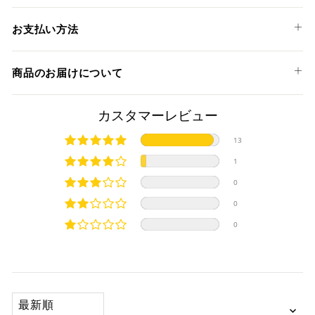
890 DUKE '20-23
SC1-Rサイレンサーは五角形シェルが特徴で、過酷なレース
お支払い方法
環境での高温や強い排気ガス圧に耐えるよう設計されており
ます。
以下のお支払い方法からお選び頂けます。
SBKを初めとする多くの選手権で高性能を発揮し、結果を出
商品のお届けについて
クレジットカード
しているサイレンサーです。
スリムにマウントさせることが可能で、高パフォーマンスと
商品発送までの日数について
カスタマーレビュー
軽量化、そしてルックスの向上に大きな変化をもたらしま
す。
ご希望商品の在庫状況により異なります。 詳しくは該当商品
13
サイレンサーのエンドキャップには超軽量＆高強度のドライ
ページよりご希望のカラー、材質等(オプションがある場合)を
上記クレジットカードをご利用頂けます。
カーボンを惜しみなく採用しています。
1
選択後に表示される納期をご確認ください。
分割払い、リボ払い、3Dセキュア対応カードをご利用の
溶接部分にはTIG溶接が施され、車体の軽量化にも大きく貢献
0
際は、『クレジットカード決済(3Dセキュア) - SBPS』を
します。
国内在庫ありの場合
ご選択ください。
サイレンサー本体にはSC-PROJECT (SCプロジェクト) のロゴ
0
商品発送時に決済完了となります。
が施されております。
・平日16時までのご注文、お支払い完了で即日発送いたしま
0
対応支払回数について以下の通りです。
本製品にはあらかじめ消音バッフルが装着されております。
す。
・一括払い
・前払い決済（銀行振込等）の場合、15時までに弊社でのご
・分割払い (3,5,6,10,12,15,18,20,24回)
注意
入金確認が完了いたしましたら即日発送いたします。
・リボ払い
必ず商品ページの表と、車検証に記載の原動機の型式が
・お取り寄せ商品等を一緒にご注文の場合は、基本的にはお
SORT BY
一致するか確認してください。
※ 分割払い、リボ払いは決済金額が税込10,000円以上の
取り寄せ商品が揃ってからの発送になります。別で発送をご