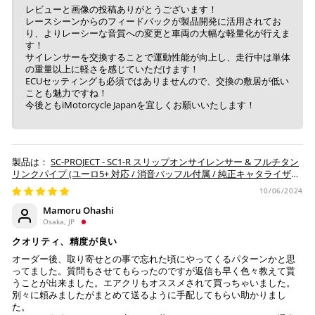
レビューと画像の投稿ありがとうございます！
上記コンビニでお支払い頂けます。
レースシーンからのフィードバックが製品開発に活用されてお
入金確認が取れ次第、商品を手配させて頂きます。
り、よりレーシーな音質への変更と車両の大幅な軽量化が行えま
店内端末にて操作後、レジにてお支払いください。
す！
サイレンサーを交換することで運動性能が向上し、走行中は単体
の重量以上に軽さを感じていただけます！
※ 支払期限はご注文日より7日以内とさせて頂いてお
ECUセッティングも必須ではありませんので、交換の敷居が低い
り、万が一過ぎてしまった場合は自動でご注文はキャン
ことも魅力ですね！
セルとなります。
今後ともiMotorcycle Japanを宜しくお願いいたします！
※ 税込300,000円以上のお買い物の際にはご利用頂けま
せん。
※ お支払いは現金のみとなります。
SC-PROJECT - SC1-R スリップオンサイレンサー & フルチタン
リンクパイプ (ユーロ5+ 対応 / 消音バッフル付属 / 純正キャタライザー
対応) NINJA ZX-6R 636 '19-26
銀行振込
(事前決済)
10/06/2024
Mamoru Ohashi
Osaka, JP
クオリティ、精度が良い
ご注文時に情報をお知らせ致しますので、指定の口座に
オーダー後、取り寄せとの事で忘れた頃にやってくるパターンかと思
ってました。質問もさせてもらったのですが返信も早く色々教えて貰
お振り込みください。
うことが出来ました。エアクリもオススメされて買っちゃいました。
入金確認が取れ次第、商品を手配させて頂きます。
別々に頼みましたがまとめて送るように手配してもらい助かりまし
た。