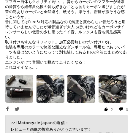
※ お支払期限はご注文日より7日以内とさせて頂いてお
マフラー自体もクオリティ高い。。昔からカーボンのマフラーが通常
の音質やら経年変化後の音も好きなこともありカーボン選びましたが
り、万が一過ぎてしまった場合はご注文をキャンセルさ
昔の艶ありカーボンと全然違う。硬そう。厚そう。密度が濃そうな感
せて頂きます。
じというか。。
※ 振込手数料はご負担ください。
音に関してはEuro5+対応の製品なので純正と変わらない音だろうと期
待していませんでしたが爆音過ぎず大人っぽいけれどもカーボンサイ
レンサーらしい低音の少し籠ったイイ音。ルックスも音も満足感高
い。
取り付けもすんなりフィット。加工必要無しのポン付け10分。
包装も専用のカラーで綺麗な頑丈なダンボール箱。専用だけあってパ
ーツも遊ばないようになってて別包装してあるものが1箱にまとめてあ
りました。
エンジンかけて音聞いて眺めて走りたくなる！
これはイイなぁ。。
2
0
>>
iMotorcycle Japan
の返信：
レビューと画像の投稿ありがとうございます！