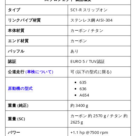
タイプ
SC1-R スリップオン
リンクパイプ材質
ステンレス鋼 AISI-304
本体材質
カーボン / チタン
エンド材質
カーボン
バッフル
あり
認証
EURO 5 / TUV認証
公道走行
(
車検について
)
可 (以下の型式に限る)
635
原動機の型式
636
A654
重量 (純正)
約 3400 g
カーボン 約 2570 g / チタン 約
重量 (SC)
2625 g
パワー
+1.1 hp @7500 rpm