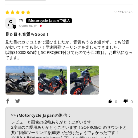
一致しない場合は車検非対応となります。
場合のみご利用いただけます。
希望の場合は、ご対応いたしますのでご連絡をお願いいたし
※ American Expressでの分割払いのご利用には、事前
ます。
05/23/2026
にご利用のカード会社へお申込・審査が必要となりま
TY
す。
お取り寄せの場合
Kiyomizu, JP
※ Diners Clubは分割払い非対応のため、一括払い・リ
ボ払いのみご利用頂けます。
・商品ページの納期はあくまで目安になりますので、納期が
見た目も音質もGood！
※ 手数料、利息はご利用のカード会社の定めによります
早まる場合もございます。
見た目のカッコよさで選びましたが、音質もうるさ過ぎず、でも低音
ので、事前にご確認ください。
が効いてとても良い！早速阿蘇ツーリングを楽しんできました。
・運送状況や繁忙期の影響により遅れが生じる場合もござい
以前S1000XRの時もSC-PROJECT付けてたので今回2度目。お世話になっ
てます。
ます。
楽天ペイ
配送送料について
１回のご注文で商品代金合計が¥11,000(税込）以上の場合
は、送料が無料となります。
※通常送料は¥770(税込)です。
いつもの楽天IDとパスワードを使ってスムーズなお支払
0
0
いが可能です。
配送会社について
楽天ポイントが貯まる・使える！「簡単」「あんしん」
>>
iMotorcycle Japan
の返信：
「お得」な楽天ペイをご利用ください。
ヤマト運輸になります。 配送会社の指定はできかねます。
レビューと画像の投稿ありがとうございます！
2度目のご愛用ありがとうございます！SC-PROJECTのサウンドと
※ 楽天ポイントが貯まるのは楽天カード・楽天ポイン
共に阿蘇ツーリングを満喫いただけたようでよかったです！
ト・楽天ペイ残高でのお支払いに限ります。
今後ともiMotorcycle Japanを宜しくお願いいたします！