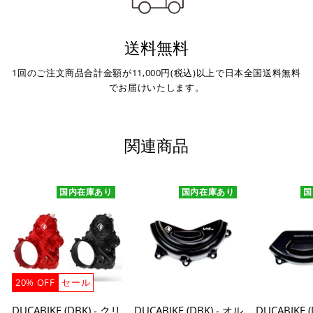
送料無料
1回のご注文商品合計金額が11,000円(税込)以上で日本全国送料無料
でお届けいたします。
関連商品
国内在庫あり
国内在庫あり
国
20% OFF
セール
DUCABIKE (DBK) - クリ
DUCABIKE (DBK) - オル
DUCABIKE 