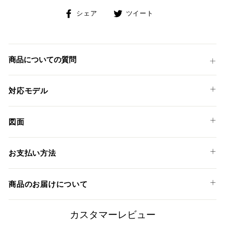
Facebook
Twitter
シェア
ツイート
で
に
シ
投
ェ
稿
ア
す
商品についての質問
す
る
る
対応モデル
DUCATI
図面
PANIGALE V4 '25-26
DPR05
PANIGALE V4 S '25-26
お支払い方法
PANIGALE V4 R '26
STREETFIGHTER V4 '25-26
以下のお支払い方法からお選び頂けます。
商品のお届けについて
STREETFIGHTER V4 S '25-26
クレジットカード
商品発送までの日数について
カスタマーレビュー