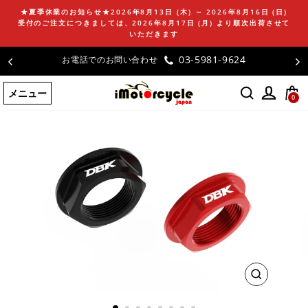
コ
★夏季休業のお知らせ★2026年8月13日 (木) ～ 2026年8月16日 (日)
ン
受付のご注文につきましては、2026年8月17日 (月) より順次出荷させて
テ
いただきます
ン
03-5981-9624
お電話でのお問い合わせ
ツ
に
メニュー
ス
0
キ
ッ
プ
す
る
閉
じ
る