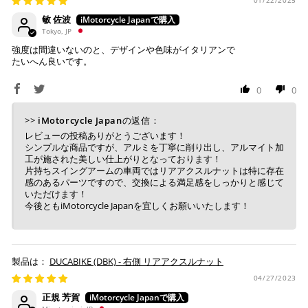
01/22/2025
上記キャッシュレス決済アカウントからご希望のお支払
敏 佐波
い方法をご選択頂き、クリックするだけで簡単に支払い
Tokyo, JP
が完了します。
強度は間違いないのと、デザインや色味がイタリアンで
たいへん良いです。
※ ご利用には事前にPayPay、Apple Payの利用登録が
必要です。
0
0
>>
iMotorcycle Japan
の返信：
コンビニ決済
(事前決済)
レビューの投稿ありがとうございます！
シンプルな商品ですが、アルミを丁寧に削り出し、アルマイト加
工が施された美しい仕上がりとなっております！
片持ちスイングアームの車両ではリアアクスルナットは特に存在
感のあるパーツですので、交換による満足感をしっかりと感じて
上記コンビニでお支払い頂けます。
いただけます！
今後ともiMotorcycle Japanを宜しくお願いいたします！
入金確認が取れ次第、商品を手配させて頂きます。
店内端末にて操作後、レジにてお支払いください。
※ 支払期限はご注文日より7日以内とさせて頂いてお
DUCABIKE (DBK) - 右側 リアアクスルナット
り、万が一過ぎてしまった場合は自動でご注文はキャン
04/27/2023
セルとなります。
※ 税込300,000円以上のお買い物の際にはご利用頂けま
正規 芳賀