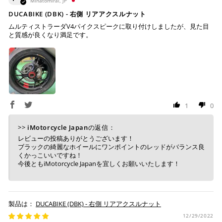
せん。
Minatomirai, JP
※ お支払いは現金のみとなります。
DUCABIKE (DBK) - 右側 リアアクスルナット
ムルティストラーダV4パイクスピークに取り付けしましたが、見た目
と質感が良くなり満足です。
銀行振込
(事前決済)
ご注文時に情報をお知らせ致しますので、指定の口座に
お振り込みください。
1
0
入金確認が取れ次第、商品を手配させて頂きます。
>>
iMotorcycle Japan
の返信：
※ お支払期限はご注文日より7日以内とさせて頂いてお
レビューの投稿ありがとうございます！
り、万が一過ぎてしまった場合はご注文をキャンセルさ
ブラックの綺麗なホイールにワンポイントのレッドがバランス良
せて頂きます。
くかっこいいですね！
※ 振込手数料はご負担ください。
今後ともiMotorcycle Japanを宜しくお願いいたします！
DUCABIKE (DBK) - 右側 リアアクスルナット
12/29/2022