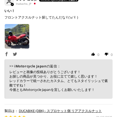
ます。
Inabacho, JP
楽天ペイ
配送送料について
いい！
フロントアクスルナット探してたんだな✌︎('ω'✌︎ )
１回のご注文で商品代金合計が¥11,000(税込）以上の場合
は、送料が無料となります。
※通常送料は¥770(税込)です。
いつもの楽天IDとパスワードを使ってスムーズなお支払
いが可能です。
配送会社について
楽天ポイントが貯まる・使える！「簡単」「あんしん」
「お得」な楽天ペイをご利用ください。
ヤマト運輸になります。 配送会社の指定はできかねます。
0
0
※ 楽天ポイントが貯まるのは楽天カード・楽天ポイン
>>
iMotorcycle Japan
の返信：
ト・楽天ペイ残高でのお支払いに限ります。
レビューと画像の投稿ありがとうございます！
※ 現在楽天ペイでご使用頂けるクレジットカードは
お探しの商品が見つかり、お役に立てて嬉しく思います！
Visa、Mastercard、JCBのみです。
レッドカラーで統一されたカスタム、とてもスタイリッシュで素
敵ですね！
今後ともiMotorcycle Japanを宜しくお願いいたします！
キャッシュレス決済
DUCABIKE (DBK) - スプロケット側 リアアクスルナット