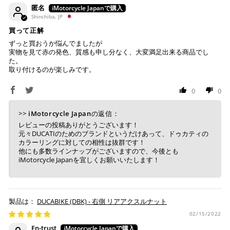
匿名
Shinchiba, JP
買って正解
ずっと買おうか悩んでましたが
実物を見て赤の発色、質感も申し分なく、大変満足出来る商品でし
た。
取り付けるのが楽しみです。
0
0
>>
iMotorcycle Japan
の返信：
レビューの投稿ありがとうございます！
元々DUCATIのためのブランドというだけあって、ドゥカティの
カラーリングに対しての相性は抜群です！
他にも多数ラインナップがございますので、今後とも
iMotorcycle Japanを宜しくお願いいたします！
DUCABIKE (DBK) - 右側 リアアクスルナット
02/15/2022
En-trust