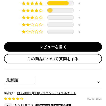
ご希望商品の在庫状況により異なります。 詳しくは該当商品
4
ページよりご希望のカラー、材質等(オプションがある場合)を
上記クレジットカードをご利用頂けます。
1
選択後に表示される納期をご確認ください。
分割払い、リボ払い、3Dセキュア対応カードをご利用の
0
際は、『クレジットカード決済(3Dセキュア) - SBPS』を
国内在庫ありの場合
ご選択ください。
0
商品発送時に決済完了となります。
・平日16時までのご注文、お支払い完了で即日発送いたしま
0
対応支払回数について以下の通りです。
す。
・一括払い
・前払い決済（銀行振込等）の場合、15時までに弊社でのご
・分割払い (3,5,6,10,12,15,18,20,24回)
レビューを書く
入金確認が完了いたしましたら即日発送いたします。
・リボ払い
・お取り寄せ商品等を一緒にご注文の場合は、基本的にはお
この商品について質問をする
※ 分割払い、リボ払いは決済金額が税込10,000円以上の
取り寄せ商品が揃ってからの発送になります。別で発送をご
場合のみご利用いただけます。
希望の場合は、ご対応いたしますのでご連絡をお願いいたし
※ American Expressでの分割払いのご利用には、事前
ます。
にご利用のカード会社へお申込・審査が必要となりま
SORT BY
す。
お取り寄せの場合
※ Diners Clubは分割払い非対応のため、一括払い・リ
ボ払いのみご利用頂けます。
・商品ページの納期はあくまで目安になりますので、納期が
DUCABIKE (DBK) - フロントアクスルナット
※ 手数料、利息はご利用のカード会社の定めによります
早まる場合もございます。
ので、事前にご確認ください。
05/06/2025
・運送状況や繁忙期の影響により遅れが生じる場合もござい
シンジ ヨコタ