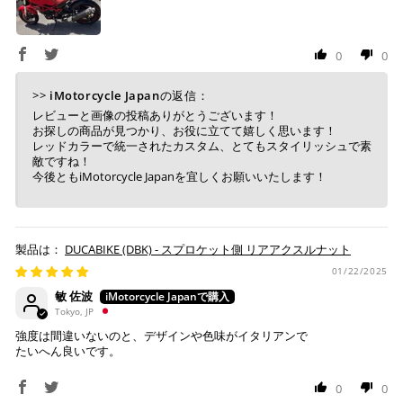
MONSTER 696 '08-14
１回のご注文で商品代金合計が¥11,000(税込）以上の場合
MONSTER 797 '17-20
は、送料が無料となります。
MONSTER 937 '21-25
0
0
※通常送料は¥770(税込)です。
いつもの楽天IDとパスワードを使ってスムーズなお支払
MONSTER PLUS '21-25
いが可能です。
>>
iMotorcycle Japan
の返信：
MONSTER 937 SP '23-25
配送会社について
楽天ポイントが貯まる・使える！「簡単」「あんしん」
レビューと画像の投稿ありがとうございます！
MONSTER 30° ANNIVERSARIO '24-25
「お得」な楽天ペイをご利用ください。
お探しの商品が見つかり、お役に立てて嬉しく思います！
ヤマト運輸になります。 配送会社の指定はできかねます。
MONSTER V2 '26
レッドカラーで統一されたカスタム、とてもスタイリッシュで素
敵ですね！
MULTISTRADA V2 '25-26
※ 楽天ポイントが貯まるのは楽天カード・楽天ポイン
今後ともiMotorcycle Japanを宜しくお願いいたします！
MULTISTRADA V2 S '25-26
ト・楽天ペイ残高でのお支払いに限ります。
※ 現在楽天ペイでご使用頂けるクレジットカードは
SPORT CLASSIC GT1000 '07-10
Visa、Mastercard、JCBのみです。
SPORT CLASSIC GT1000 TOURING '09
SPORT CLASSIC SPORT 1000 '07-09
DUCABIKE (DBK) - スプロケット側 リアアクスルナット
SPORT CLASSIC SPORT 1000 S '07-09
01/22/2025
キャッシュレス決済
SPORT TOURING ST3 '07
敏 佐波
Tokyo, JP
SPORT TOURING ST3 S '07
HYPERMOTARD 698 MONO '24-25
強度は間違いないのと、デザインや色味がイタリアンで
たいへん良いです。
HYPERMOTARD 698 MONO RVE '24-25
上記キャッシュレス決済アカウントからご希望のお支払
HYPERMOTARD V2 '26
い方法をご選択頂き、クリックするだけで簡単に支払い
0
0
HYPERMOTARD V2 SP '26