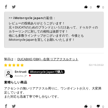
0
0
>>
iMotorcycle Japan
の返信：
レビューの投稿ありがとうございます！
元々DUCATIのためのブランドというだけあって、ドゥカティの
カラーリングに対しての相性は抜群です！
他にも多数ラインナップがございますので、今後とも
iMotorcycle Japanを宜しくお願いいたします！
DUCABIKE (DBK) - 右側 リアアクスルナット
02/15/2022
En-trust
Aioicho, JP
素晴らしい商品
アクセントの無いリアアクスル周りに、ワンポイントが入り、大変満
足しています。
また対応も迅速丁寧で申し分ないです。
0
0