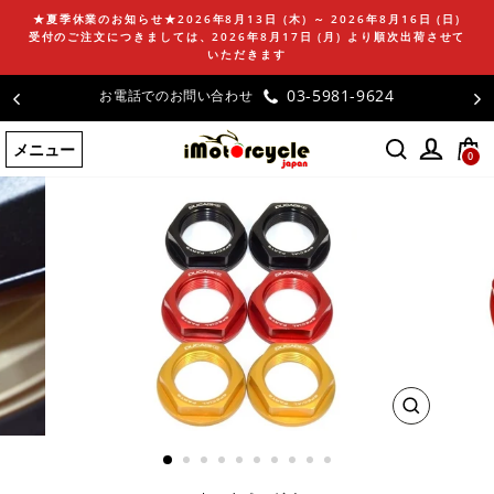
コ
★夏季休業のお知らせ★2026年8月13日 (木) ～ 2026年8月16日 (日)
ン
受付のご注文につきましては、2026年8月17日 (月) より順次出荷させて
テ
いただきます
ン
03-5981-9624
お電話でのお問い合わせ
ツ
に
メニュー
ス
0
キ
ッ
プ
す
る
閉
じ
る