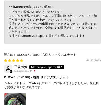
が完了します。
PANIGALE V2 '25-26
>>
iMotorcycle Japan
の返信：
※ ご利用には事前にPayPay、Apple Payの利用登録が
PANIGALE V2 S '25-26
レビューの投稿ありがとうございます！
必要です。
シンプルな商品ですが、アルミを丁寧に削り出し、アルマイト加
STREETFIGHTER V2 '25-26
工が施された美しい仕上がりとなっております！
STREETFIGHTER V2 S '25-26
片持ちスイングアームの車両ではリアアクスルナットは特に存在
感のあるパーツですので、交換による満足感をしっかりと感じて
コンビニ決済
(事前決済)
いただけます！
今後ともiMotorcycle Japanを宜しくお願いいたします！
上記コンビニでお支払い頂けます。
DUCABIKE (DBK) - 右側 リアアクスルナット
入金確認が取れ次第、商品を手配させて頂きます。
04/27/2023
店内端末にて操作後、レジにてお支払いください。
正規 芳賀
Minatomirai, JP
※ 支払期限はご注文日より7日以内とさせて頂いてお
DUCABIKE (DBK) - 右側 リアアクスルナット
り、万が一過ぎてしまった場合は自動でご注文はキャン
セルとなります。
ムルティストラーダV4パイクスピークに取り付けしましたが、見た目
と質感が良くなり満足です。
※ 税込300,000円以上のお買い物の際にはご利用頂けま
せん。
※ お支払いは現金のみとなります。