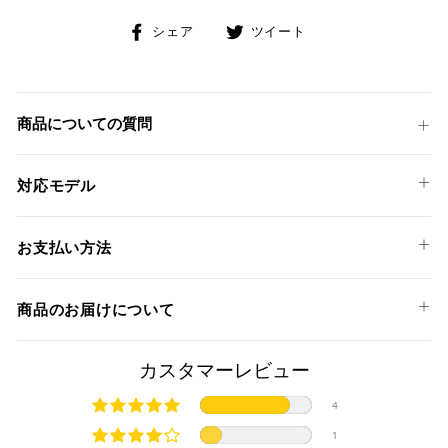
Facebook
Twitter
シェア
ツイート
で
に
シ
投
ェ
稿
ア
す
商品についての質問
す
る
る
対応モデル
DUCATI
お支払い方法
SCRAMBLER CAFE RACER '17-20
以下のお支払い方法からお選び頂けます。
SCRAMBLER CLASSIC '15-18
商品のお届けについて
クレジットカード
SCRAMBLER DESERT SLED '17-23
SCRAMBLER FLAT TRACK PRO '16
商品発送までの日数について
カスタマーレビュー
SCRAMBLER FULL THROTTLE '15-20
SCRAMBLER ICON '15-23
ご希望商品の在庫状況により異なります。 詳しくは該当商品
4
ページよりご希望のカラー、材質等(オプションがある場合)を
SCRAMBLER MACH 2.0 '18
上記クレジットカードをご利用頂けます。
1
選択後に表示される納期をご確認ください。
SCRAMBLER ITALIA INDEPENDENT '16