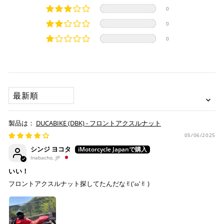
分割払い、リボ払い、3Dセキュア対応カードをご利用の
0
際は、『クレジットカード決済(3Dセキュア) - SBPS』を
SCRAMBLER DS FASTHOUSE '21
国内在庫ありの場合
ご選択ください。
SCRAMBLER NEXT-GEN FULL THROTTLE '23-25
0
商品発送時に決済完了となります。
・平日16時までのご注文、お支払い完了で即日発送いたしま
SCRAMBLER NEXT-GEN ICON '23-25
0
対応支払回数について以下の通りです。
す。
SCRAMBLER NEXT-GEN ICON DARK '25
・一括払い
SCRAMBLER NEXT-GEN NIGHTSHIFT '23-25
・前払い決済（銀行振込等）の場合、15時までに弊社でのご
・分割払い (3,5,6,10,12,15,18,20,24回)
SCRAMBLER NIGHTSHIFT '21-22
入金確認が完了いたしましたら即日発送いたします。
・リボ払い
SCRAMBLER STREET CLASSIC '18
・お取り寄せ商品等を一緒にご注文の場合は、基本的にはお
SORT BY
※ 分割払い、リボ払いは決済金額が税込10,000円以上の
SCRAMBLER URBAN ENDURO '15-16
取り寄せ商品が揃ってからの発送になります。別で発送をご
場合のみご利用いただけます。
SCRAMBLER URBAN MOTARD '22
希望の場合は、ご対応いたしますのでご連絡をお願いいたし
※ American Expressでの分割払いのご利用には、事前
SCRAMBLER SIXTY2 '16-20
ます。
DUCABIKE (DBK) - フロントアクスルナット
にご利用のカード会社へお申込・審査が必要となりま
SCRAMBLER 1100 '18-19
05/06/2025
す。
お取り寄せの場合
SCRAMBLER 1100 DARK PRO '20-23
※ Diners Clubは分割払い非対応のため、一括払い・リ
シンジ ヨコタ
SCRAMBLER 1100 SPECIAL '18-19
ボ払いのみご利用頂けます。
・商品ページの納期はあくまで目安になりますので、納期が
Inabacho, JP
※ 手数料、利息はご利用のカード会社の定めによります
SCRAMBLER 1100 SPORT '18-19
早まる場合もございます。
いい！
ので、事前にご確認ください。
SCRAMBLER 1100 SPORT PRO '20-25
フロントアクスルナット探してたんだな✌︎('ω'✌︎ )
・運送状況や繁忙期の影響により遅れが生じる場合もござい
SCRAMBLER 1100 TRIBUTE PRO '22-23
ます。
MONSTER 400 '07-08
楽天ペイ
配送送料について
MONSTER 695 '07-08