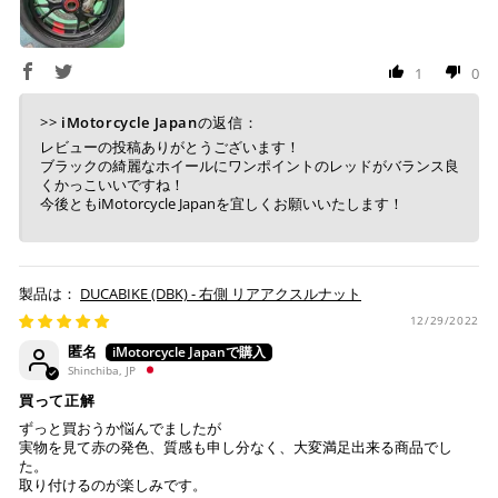
銀行振込
(事前決済)
1
0
>>
iMotorcycle Japan
の返信：
ご注文時に情報をお知らせ致しますので、指定の口座に
レビューの投稿ありがとうございます！
お振り込みください。
ブラックの綺麗なホイールにワンポイントのレッドがバランス良
入金確認が取れ次第、商品を手配させて頂きます。
くかっこいいですね！
今後ともiMotorcycle Japanを宜しくお願いいたします！
※ お支払期限はご注文日より7日以内とさせて頂いてお
り、万が一過ぎてしまった場合はご注文をキャンセルさ
せて頂きます。
DUCABIKE (DBK) - 右側 リアアクスルナット
※ 振込手数料はご負担ください。
12/29/2022
匿名
Shinchiba, JP
買って正解
ずっと買おうか悩んでましたが
実物を見て赤の発色、質感も申し分なく、大変満足出来る商品でし
た。
取り付けるのが楽しみです。