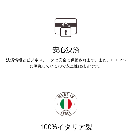
コンビニ決済
(事前決済)
上記コンビニでお支払い頂けます。
入金確認が取れ次第、商品を手配させて頂きます。
店内端末にて操作後、レジにてお支払いください。
安心決済
※ 支払期限はご注文日より7日以内とさせて頂いてお
決済情報とビジネスデータは安全に保管されます。また、PCI DSS
り、万が一過ぎてしまった場合は自動でご注文はキャン
に準拠しているので安全性は抜群です。
セルとなります。
※ 税込300,000円以上のお買い物の際にはご利用頂けま
せん。
※ お支払いは現金のみとなります。
銀行振込
(事前決済)
100%イタリア製