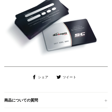
Facebook
Twitter
シェア
ツイート
で
に
シ
投
ェ
稿
ア
す
商品についての質問
す
る
る