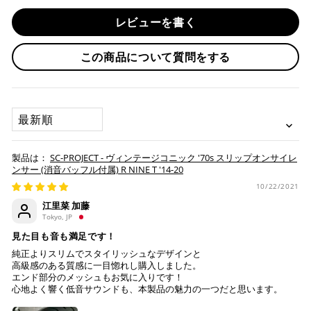
・前払い決済（銀行振込等）の場合、15時までに弊社でのご
・分割払い (3,5,6,10,12,15,18,20,24回)
注意
レビューを書く
入金確認が完了いたしましたら即日発送いたします。
・リボ払い
必ず商品ページの表と、車検証に記載の原動機の型式が
・お取り寄せ商品等を一緒にご注文の場合は、基本的にはお
一致するか確認してください。
この商品について質問をする
※ 分割払い、リボ払いは決済金額が税込10,000円以上の
取り寄せ商品が揃ってからの発送になります。別で発送をご
一致しない場合は車検非対応となります。
場合のみご利用いただけます。
希望の場合は、ご対応いたしますのでご連絡をお願いいたし
※ American Expressでの分割払いのご利用には、事前
ます。
にご利用のカード会社へお申込・審査が必要となりま
SORT BY
す。
お取り寄せの場合
※ Diners Clubは分割払い非対応のため、一括払い・リ
ボ払いのみご利用頂けます。
・商品ページの納期はあくまで目安になりますので、納期が
SC-PROJECT - ヴィンテージコニック '70s スリップオンサイレ
※ 手数料、利息はご利用のカード会社の定めによります
早まる場合もございます。
ンサー (消音バッフル付属) R NINE T '14-20
ので、事前にご確認ください。
・運送状況や繁忙期の影響により遅れが生じる場合もござい
10/22/2021
ます。
江里菜 加藤
楽天ペイ
Tokyo, JP
配送送料について
見た目も音も満足です！
１回のご注文で商品代金合計が¥11,000(税込）以上の場合
純正よりスリムでスタイリッシュなデザインと
は、送料が無料となります。
高級感のある質感に一目惚れし購入しました。
エンド部分のメッシュもお気に入りです！
※通常送料は¥770(税込)です。
心地よく響く低音サウンドも、本製品の魅力の一つだと思います。
いつもの楽天IDとパスワードを使ってスムーズなお支払
いが可能です。