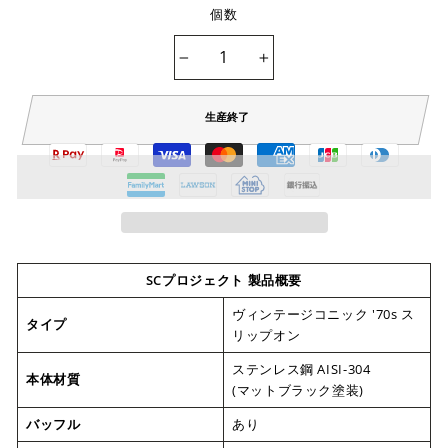
個数
−
+
生産終了
SCプロジェクト 製品概要
ヴィンテージコニック '70s ス
タイプ
リップオン
ステンレス鋼 AISI-304
本体材質
(マットブラック塗装)
バッフル
あり