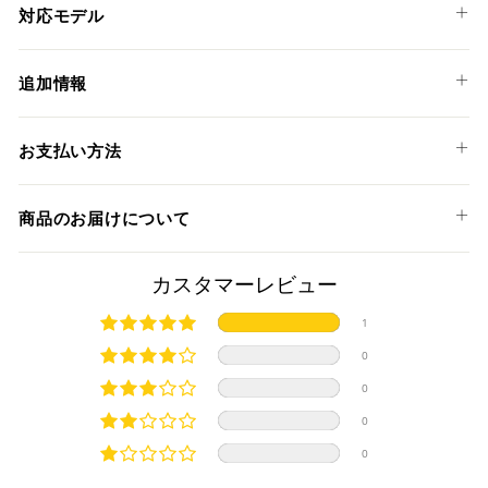
対応モデル
HONDA
追加情報
CB1100 '17-20
CB1100 RS '17-20
ヴィンテージコニック'70sサイレンサーは重厚なサウンドが
お支払い方法
特徴で、レトロなルックスに最新のテクノロジーが詰め込ま
CB1100 EX '17-20
れております。
以下のお支払い方法からお選び頂けます。
サイレンサーエンドにはクラシカルな雰囲気を引き立てるメ
商品のお届けについて
クレジットカード
ッシュガードが溶接されており、車種専用ステーによって車
体に装着するため、洗練されたそのデザインを損ないませ
商品発送までの日数について
カスタマーレビュー
ん。
スリムにマウントさせることが可能で、高パフォーマンスと
ご希望商品の在庫状況により異なります。 詳しくは該当商品
1
軽量化、そしてルックスの向上に大きな変化をもたらしま
ページよりご希望のカラー、材質等(オプションがある場合)を
上記クレジットカードをご利用頂けます。
す。
0
選択後に表示される納期をご確認ください。
分割払い、リボ払い、3Dセキュア対応カードをご利用の
溶接部分にはTIG溶接が施され、車体の軽量化にも大きく貢献
0
際は、『クレジットカード決済(3Dセキュア) - SBPS』を
します。
国内在庫ありの場合
ご選択ください。
サイレンサー本体にはSC-PROJECT (SCプロジェクト) のロゴ
0
商品発送時に決済完了となります。
が施されております。
・平日16時までのご注文、お支払い完了で即日発送いたしま
0
対応支払回数について以下の通りです。
本製品にはあらかじめ消音バッフルが装着されております。
す。
・一括払い