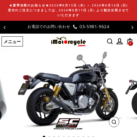
コ
★夏季休業のお知らせ★2026年8月13日 (木) ～ 2026年8月16日 (日)
ン
受付のご注文につきましては、2026年8月17日 (月) より順次出荷させて
テ
いただきます
ン
03-5981-9624
お電話でのお問い合わせ
ツ
に
メニュー
ス
0
キ
ッ
プ
す
る
閉
じ
る