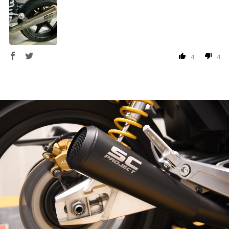
配送会社について
楽天ポイントが貯まる・使える！「簡単」「あんしん」
「お得」な楽天ペイをご利用ください。
ヤマト運輸になります。 配送会社の指定はできかねます。
※ 楽天ポイントが貯まるのは楽天カード・楽天ポイン
ト・楽天ペイ残高でのお支払いに限ります。
4
4
※ 現在楽天ペイでご使用頂けるクレジットカードは
Visa、Mastercard、JCBのみです。
キャッシュレス決済
上記キャッシュレス決済アカウントからご希望のお支払
い方法をご選択頂き、クリックするだけで簡単に支払い
が完了します。
※ ご利用には事前にPayPay、Apple Payの利用登録が
必要です。