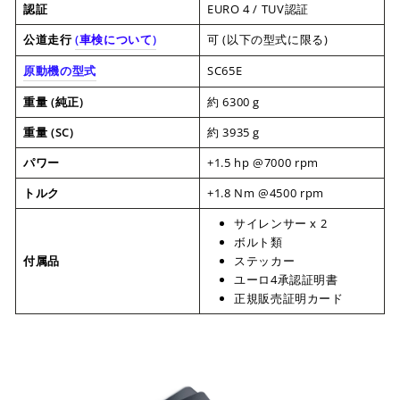
認証
EURO 4 / TUV認証
公道走行
(
車検について
)
可 (以下の型式に限る)
原動機の型式
SC65E
重量 (純正)
約 6300 g
重量 (SC)
約 3935 g
パワー
+1.5 hp @7000 rpm
トルク
+1.8 Nm @4500 rpm
サイレンサー x 2
ボルト類
付属品
ステッカー
ユーロ4承認証明書
正規販売証明カード