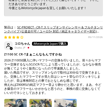
「お得」な楽天ペイをご利用ください。
だきありがとうございます。
ヤマト運輸になります。 配送会社の指定はできかねます。
今後ともiMotorcycle Japanを宜しくお願いいたします！
※ 楽天ポイントが貯まるのは楽天カード・楽天ポイン
ト・楽天ペイ残高でのお支払いに限ります。
※ 現在楽天ペイでご使用頂けるクレジットカードは
SC-PROJECT - CR-T スリップオンサイレンサー & フルチタンリ
Visa、Mastercard、JCBのみです。
ンクパイプ (公道走行可 / ユーロ5+ 対応 / 純正キャタライザー対応)
Z1100 / SE '26
05/11/2026
キャッシュレス決済
コロちゃん
Osaka, JP
Z1100 SC CR-Tまぁこんなもんですかね
2026 Z1100SE購入に伴いマフラーの交換を行いました。前々からマフ
ラー交換するならSCのCR-Tにしよう思っていましたが、なかなか発売
上記キャッシュレス決済アカウントからご希望のお支払
が無くてようやく販売になったので早速購入しました。
い方法をご選択頂き、クリックするだけで簡単に支払い
届いた商品ですが、スリップオンなので取付は30分位で交換できまし
た。交換したマフラーですが見た目はショート管なのでスッキリしま
が完了します。
したが、音は車検対応との事でおとなしめな感じです。
例えればZ900RSの純正マフラー音より静かだと思います。まあ、今ど
※ ご利用には事前にPayPay、Apple Payの利用登録が
き爆音のマフラーもいかがかなと思うのと、車検の度に交換しなくて
必要です。
いいのでヨシとしておきます。
コンビニ決済
(事前決済)