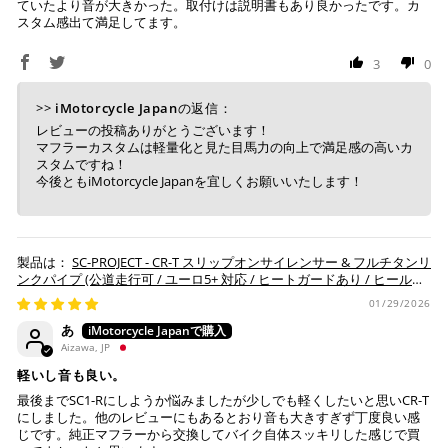
ていたより音が大きかった。取付けは説明書もあり良かったです。カ
お振り込みください。
スタム感出て満足してます。
入金確認が取れ次第、商品を手配させて頂きます。
3
0
※ お支払期限はご注文日より7日以内とさせて頂いてお
り、万が一過ぎてしまった場合はご注文をキャンセルさ
>>
iMotorcycle Japan
の返信：
せて頂きます。
レビューの投稿ありがとうございます！
※ 振込手数料はご負担ください。
マフラーカスタムは軽量化と見た目馬力の向上で満足感の高いカ
スタムですね！
今後ともiMotorcycle Japanを宜しくお願いいたします！
SC-PROJECT - CR-T スリップオンサイレンサー & フルチタンリ
ンクパイプ (公道走行可 / ユーロ5+ 対応 / ヒートガードあり / ヒールガ
ードなし) Z900 '25-26
01/29/2026
あ
Aizawa, JP
軽いし音も良い。
最後までSC1-Rにしようか悩みましたが少しでも軽くしたいと思いCR-T
にしました。他のレビューにもあるとおり音も大きすぎず丁度良い感
じです。純正マフラーから交換してバイク自体スッキリした感じで買