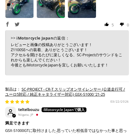
5
0
上記コンビニでお支払い頂けます。
入金確認が取れ次第、商品を手配させて頂きます。
>>
iMotorcycle Japan
の返信：
店内端末にて操作後、レジにてお支払いください。
レビューと画像の投稿ありがとうございます！
Z1100SEへの装着、ありがとうございます！
※ 支払期限はご注文日より7日以内とさせて頂いてお
アクセルを開けるたびに楽しくなる、SC-Projectのサウンドをこ
れからも楽しんでください！
り、万が一過ぎてしまった場合は自動でご注文はキャン
今後ともiMotorcycle Japanを宜しくお願いいたします！
セルとなります。
※ 税込300,000円以上のお買い物の際にはご利用頂けま
せん。
※ お支払いは現金のみとなります。
SC-PROJECT - CR-T スリップオンサイレンサー (公道走行可 /
ユーロ5対応 / 純正キャタライザー対応) GSX-S1000 '21-25
03/22/2026
銀行振込
(事前決済)
teltelbouzu
Niigata, JP
満足できます
GSX-S1000GTに取付けました.思っていた程低音ではなかった事と思っ
ご注文時に情報をお知らせ致しますので、指定の口座に