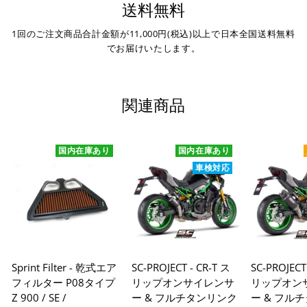
送料無料
1回のご注文商品合計金額が11,000円(税込)以上で日本全国送料無料
でお届けいたします。
関連商品
国内在庫あり
国内在庫あり
車検対応
Sprint Filter - 乾式エア
SC-PROJECT - CR-T ス
SC-PROJECT
フィルター P08タイプ
リップオンサイレンサ
リップオン
Z 900 / SE /
ー & フルチタンリンク
ー & フル