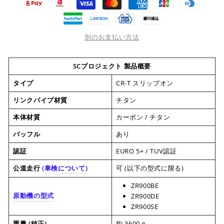
別のお支払い方法
SCプロジェクト 製品概要
タイプ
CR-T スリップオン
リンクパイプ材質
チタン
本体材質
カーボン / チタン
バッフル
あり
認証
EURO 5+ / TUV認証
公道走行
(
車検について
)
可 (以下の型式に限る)
ZR900BE
原動機の型式
ZR900DE
ZR900SE
重量 (純正)
約 3600 g