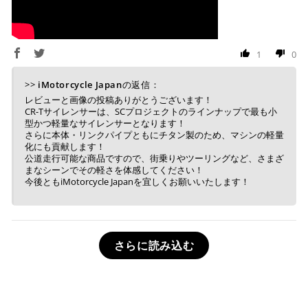
1
0
>>
iMotorcycle Japan
の返信：
レビューと画像の投稿ありがとうございます！
CR-Tサイレンサーは、SCプロジェクトのラインナップで最も小
型かつ軽量なサイレンサーとなります！
さらに本体・リンクパイプともにチタン製のため、マシンの軽量
化にも貢献します！
公道走行可能な商品ですので、街乗りやツーリングなど、さまざ
まなシーンでその軽さを体感してください！
今後ともiMotorcycle Japanを宜しくお願いいたします！
さらに読み込む