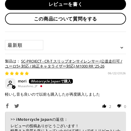
レビューを書く
必ず商品ページの表と、車検証に記載の原動機の型式が
入金確認が完了いたしましたら即日発送いたします。
・リボ払い
一致するか確認してください。
・お取り寄せ商品等を一緒にご注文の場合は、基本的にはお
この商品について質問をする
一致しない場合は車検非対応となります。
※ 分割払い、リボ払いは決済金額が税込10,000円以上の
取り寄せ商品が揃ってからの発送になります。別で発送をご
場合のみご利用いただけます。
装着画像にございますカーボン製パイプヒートガードは
希望の場合は、ご対応いたしますのでご連絡をお願いいたし
※ American Expressでの分割払いのご利用には、事前
含まれません。
ます。
にご利用のカード会社へお申込・審査が必要となりま
SORT BY
す。
お取り寄せの場合
※ Diners Clubは分割払い非対応のため、一括払い・リ
ボ払いのみご利用頂けます。
・商品ページの納期はあくまで目安になりますので、納期が
SC-PROJECT - CR-T スリップオンサイレンサー (公道走行可 /
※ 手数料、利息はご利用のカード会社の定めによります
早まる場合もございます。
ユーロ5+ 対応 / 純正キャタライザー対応) M1000 RR '25-26
ので、事前にご確認ください。
・運送状況や繁忙期の影響により遅れが生じる場合もござい
06/22/2026
ます。
mori
楽天ペイ
Musashino, JP
配送送料について
軽いし音も良いので以前も購入したが再度購入しました
１回のご注文で商品代金合計が¥11,000(税込）以上の場合
は、送料が無料となります。
2
0
※通常送料は¥770(税込)です。
いつもの楽天IDとパスワードを使ってスムーズなお支払
>>
iMotorcycle Japan
の返信：
いが可能です。
レビューの投稿ありがとうございます！
配送会社について
楽天ポイントが貯まる・使える！「簡単」「あんしん」
軽量さと音質を気に入っていただけて嬉しいです！リピートいた