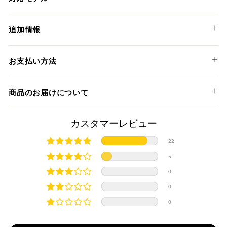
KAWASAKI
追加情報
Z900 '25-26
CR-Tサイレンサーは世界最高峰のバイクレースのMoto2カテ
お支払い方法
ゴリーで実際に採用されるレプリカサイレンサーで、SCプロ
ジェクトのサイレンサーの中で最も小さく、最も軽いサイレ
以下のお支払い方法からお選び頂けます。
ンサーです。
商品のお届けについて
クレジットカード
世界チャンピオンのチームとライダーが求めるパフォーマン
スを実現させる為、耐熱用の特別な処理が施されたチタンや
商品発送までの日数について
カスタマーレビュー
カーボンファイバーなど、航空業界から派生した材料を採用
しております。
ご希望商品の在庫状況により異なります。 詳しくは該当商品
22
オートバイカスタムには重要な要素、高パフォーマンスと軽
ページよりご希望のカラー、材質等(オプションがある場合)を
上記クレジットカードをご利用頂けます。
量化、そしてルックスの向上に大きな変化をもたらします。
5
選択後に表示される納期をご確認ください。
分割払い、リボ払い、3Dセキュア対応カードをご利用の
溶接部分にはTIG溶接が施され、車体の軽量化にも大きく貢献
0
際は、『クレジットカード決済(3Dセキュア) - SBPS』を
します。
国内在庫ありの場合
ご選択ください。
サイレンサー本体にはSC-PROJECT (SCプロジェクト) のロゴ
0
商品発送時に決済完了となります。
が施されております。
・平日16時までのご注文、お支払い完了で即日発送いたしま
0
対応支払回数について以下の通りです。
す。
・一括払い
注意
・前払い決済（銀行振込等）の場合、15時までに弊社でのご
・分割払い (3,5,6,10,12,15,18,20,24回)