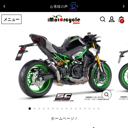
コ
お客様の声
ン
テ
メニュー
ン
0
ツ
に
ス
キ
ッ
プ
す
る
閉
じ
る
ホームページ
/