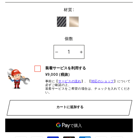
:
材質
個数
−
+
装着サービスを利用する
¥9,000 (税抜)
事前に【
サービスの流れ
】、【
対応のショップ
】について
必ずご確認の上、
装着サービスをご希望の場合は、チェックを入れてくださ
い。
カートに追加する