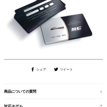
Facebook
Twitter
シェア
ツイート
で
に
シ
投
ェ
稿
ア
す
商品についての質問
す
る
る
対応モデル